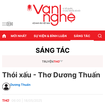
MỚI NHẤT
SỰ KIỆN & BÌNH LUẬN
SÁNG TÁC
DIỄN
SÁNG TÁC
TRUYỆN
THƠ
Thói xấu - Thơ Dương Thuấn
Dương Thuấn
THƠ
06:00
|
18/05/2025