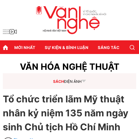
MỚI NHẤT
SỰ KIỆN & BÌNH LUẬN
SÁNG TÁC
DIỄN
VĂN HÓA NGHỆ THUẬT
SÁCH
ĐIỆN ẢNH
Tổ chức triển lãm Mỹ thuật
nhân kỷ niệm 135 năm ngày
sinh Chủ tịch Hồ Chí Minh