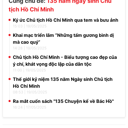
Cùng chủ đề:
135 năm ngày sinh Chủ
tịch Hồ Chí Minh
Ký ức Chủ tịch Hồ Chí Minh qua tem và bưu ảnh
15:03
|
19/05/2025
Khai mạc triển lãm “Những tấm gương bình dị
mà cao quý”
14:28
|
19/05/2025
Chủ tịch Hồ Chí Minh - Biểu tượng cao đẹp của
ý chí, khát vọng độc lập của dân tộc
11:00
|
19/05/2025
Thế giới kỷ niệm 135 năm Ngày sinh Chủ tịch
Hồ Chí Minh
08:53
|
19/05/2025
Ra mắt cuốn sách "135 Chuyện kể về Bác Hồ"
16:24
|
17/05/2025