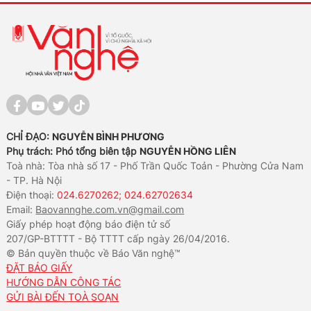
CHỈ ĐẠO:
NGUYỄN BÌNH PHƯƠNG
Phụ trách: Phó tổng biên tập
NGUYỄN HỒNG LIÊN
Toà nhà: Tòa nhà số 17 - Phố Trần Quốc Toản - Phường Cửa Nam
- TP. Hà Nội
Điện thoại:
024.6270262; 024.62702634
Email:
Baovannghe.com.vn@gmail.com
Giấy phép hoạt động báo điện tử số
207/GP-BTTTT - Bộ TTTT cấp ngày 26/04/2016.
© Bản quyền thuộc về Báo Văn nghệ™
ĐẶT BÁO GIẤY
HƯỚNG DẪN CÔNG TÁC
GỬI BÀI ĐẾN TOÀ SOẠN