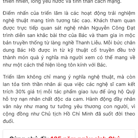
thiên nhiên, lòng yêu nước và tinh thần cách mạng.
Điểm nhấn của triển lãm là các hoạt động trải nghiệm
nghệ thuật mang tính tương tác cao. Khách tham quan
được trực tiếp quan sát nghệ nhân Nguyễn Công Đạt
trình diễn san khắc bài thơ của Bác và tham gia in mộc
bản truyền thống từ làng nghề Thanh Liễu. Mỗi bức chân
dung Bác Hồ được in từ kỹ thuật cổ truyền đều trở
thành món quà ý nghĩa mà người xem có thể mang về
như một cách thể hiện lòng tôn kính với Bác.
Triển lãm không chỉ mang ý nghĩa nghệ thuật, mà còn
lan tỏa tinh thần nhân ái qua việc các nghệ sĩ cam kết
trích 30% giá trị mỗi tác phẩm giao lưu để ủng hộ Quỹ
hỗ trợ nạn nhân chất độc da cam. Hành động đầy nhân
văn này như mang tư tưởng yêu thương con người, vì
cộng đồng như Chủ tịch Hồ Chí Minh đã suốt đời theo
đuổi.