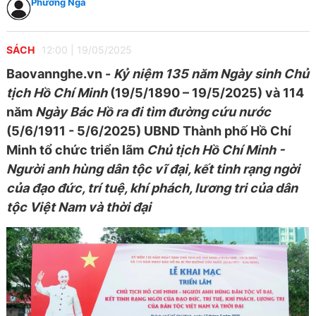
Phương Nga
SÁCH
12:00
|
19/05/2025
Baovannghe.vn -
Kỷ niệm 135 năm Ngày sinh Chủ
tịch Hồ Chí Minh
(19/5/1890 – 19/5/2025) và 114
năm
Ngày Bác Hồ ra đi tìm đường cứu nước
(5/6/1911 - 5/6/2025) UBND Thành phố Hồ Chí
Minh tổ chức triển lãm
Chủ tịch Hồ Chí Minh -
Người anh hùng dân tộc vĩ đại, kết tinh rạng ngời
của đạo đức, trí tuệ, khí phách, lương tri của dân
tộc Việt Nam và thời đại