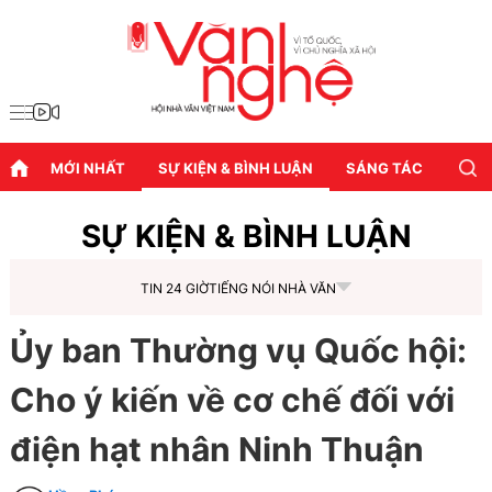
MỚI NHẤT
SỰ KIỆN & BÌNH LUẬN
SÁNG TÁC
DIỄN
SỰ KIỆN & BÌNH LUẬN
TIN 24 GIỜ
TIẾNG NÓI NHÀ VĂN
Ủy ban Thường vụ Quốc hội:
Cho ý kiến về cơ chế đối với
điện hạt nhân Ninh Thuận