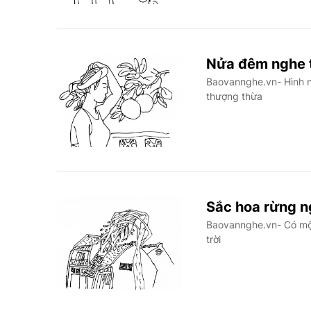
Nửa đêm nghe t
Baovannghe.vn- Hình n
thượng thừa
Sắc hoa rừng n
Baovannghe.vn- Có mộ
trời