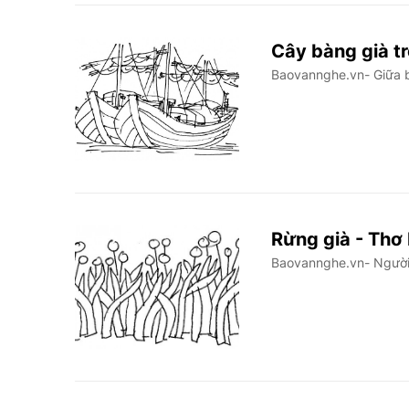
Cây bàng già t
Baovannghe.vn- Giữa b
Rừng già - Th
Baovannghe.vn- Người 