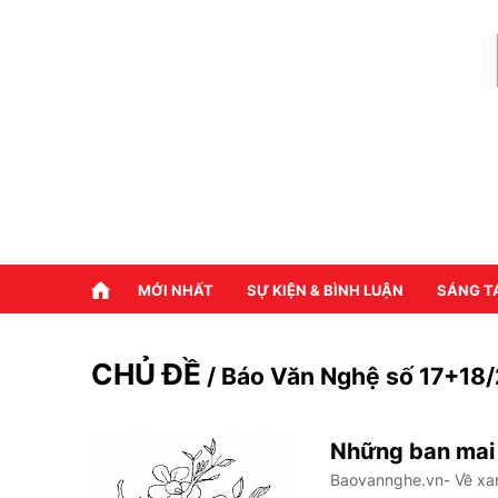
MỚI NHẤT
SỰ KIỆN & BÌNH LUẬN
SÁNG T
CHỦ ĐỀ
/ Báo Văn Nghệ số 17+18
Những ban mai
Baovannghe.vn- Về xan