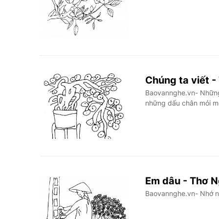
Chúng ta viết 
Baovannghe.vn- Những c
những dấu chân mỏi mệ
Em dâu - Thơ 
Baovannghe.vn- Nhớ ng