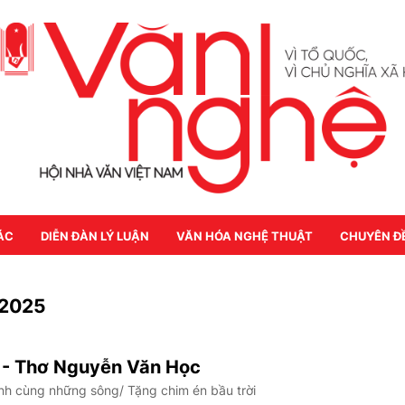
ÁC
DIỄN ĐÀN LÝ LUẬN
VĂN HÓA NGHỆ THUẬT
CHUYÊN Đ
/2025
 - Thơ Nguyễn Văn Học
h cùng những sông/ Tặng chim én bầu trời