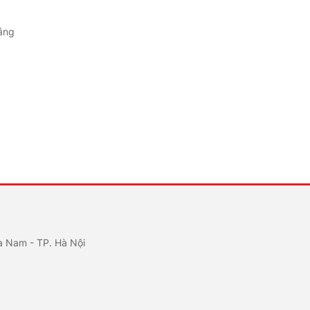
ắng
a Nam - TP. Hà Nội