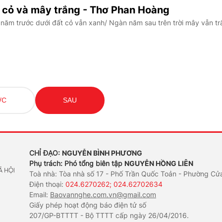
i cỏ và mây trắng - Thơ Phan Hoàng
ăm trước dưới đất cỏ vẫn xanh/ Ngàn năm sau trên trời mây vẫn tr
ỚC
SAU
CHỈ ĐẠO:
NGUYỄN BÌNH PHƯƠNG
Phụ trách: Phó tổng biên tập
NGUYỄN HỒNG LIÊN
Toà nhà: Tòa nhà số 17 - Phố Trần Quốc Toản - Phường Cử
Điện thoại:
024.6270262; 024.62702634
Email:
Baovannghe.com.vn@gmail.com
Giấy phép hoạt động báo điện tử số
207/GP-BTTTT - Bộ TTTT cấp ngày 26/04/2016.