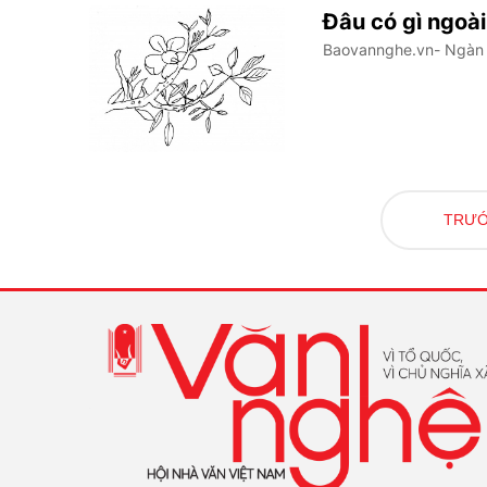
Đâu có gì ngoà
Baovannghe.vn- Ngàn n
TRƯ