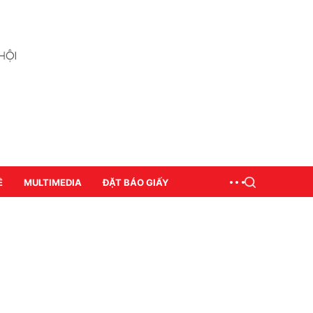
Ề
MULTIMEDIA
ĐẶT BÁO GIẤY