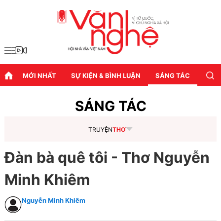
MỚI NHẤT
SỰ KIỆN & BÌNH LUẬN
SÁNG TÁC
DIỄN
SÁNG TÁC
TRUYỆN
THƠ
Đàn bà quê tôi - Thơ Nguyễn
Minh Khiêm
Nguyễn Minh Khiêm