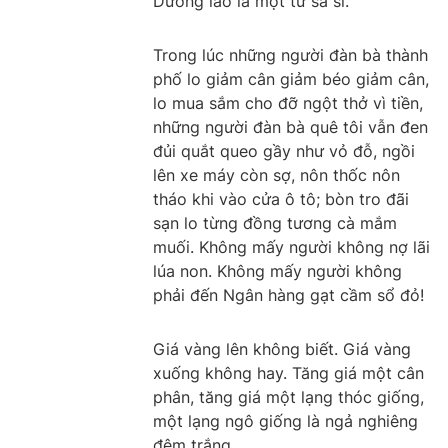
Dưỡng lão là một từ sa sỉ.
Trong lúc những người đàn bà thành
phố lo giảm cân giảm béo giảm cân,
lo mua sắm cho đỡ ngột thở vì tiền,
những người đàn bà quê tôi vẫn đen
đủi quắt queo gầy như vỏ đỗ, ngồi
lên xe máy còn sợ, nôn thốc nôn
tháo khi vào cửa ô tô; bòn tro đãi
sạn lo từng đồng tương cà mắm
muối. Không mấy người không nợ lãi
lúa non. Không mấy người không
phải đến Ngân hàng gạt cầm sổ đỏ!
Giá vàng lên không biết. Giá vàng
xuống không hay. Tăng giá một cân
phân, tăng giá một lạng thóc giống,
một lạng ngô giống là ngả nghiêng
đêm trắng.