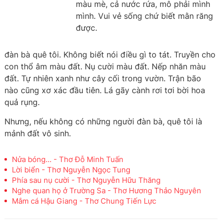
màu mè, cả nước rứa, mô phải mình
mình. Vui vẻ sống chứ biết mằn răng
được.
đàn bà quê tôi. Không biết nói điều gì to tát. Truyền cho
con thổ âm màu đất. Nụ cười màu đất. Nếp nhăn màu
đất. Tự nhiên xanh như cây cối trong vườn. Trận bão
nào cũng xơ xác đầu tiên. Lá gãy cành rơi tơi bời hoa
quả rụng.
Nhưng, nếu không có những người đàn bà, quê tôi là
mảnh đất vô sinh.
Nửa bóng... - Thơ Đỗ Minh Tuấn
Lời biển - Thơ Nguyễn Ngọc Tung
Phía sau nụ cười - Thơ Nguyễn Hữu Thăng
Nghe quan họ ở Trường Sa - Thơ Hương Thảo Nguyên
Mắm cá Hậu Giang - Thơ Chung Tiến Lực