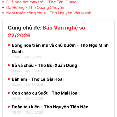
Ơi à bèo dạt mây trôi - Thơ Tân Quảng
Dạ Hương - Thơ Quang Chuyền
Nghĩ trước cổng chùa - Thơ Nguyễn Văn Mạnh
Cùng chủ đề:
Báo Văn nghệ số
22/2026
Bông hoa trên mũ và chú bướm - Thơ Ngô Minh
Oanh
11:00
|
14/06/2026
Bà và cháu - Thơ Bùi Xuân Dũng
09:00
|
14/06/2026
Bản em - Thơ Lê Gia Hoài
06:00
|
14/06/2026
Con chào cụ Suốt - Thơ Mai Hoa
09:00
|
13/06/2026
Đoàn tàu kiến - Thơ Nguyễn Tiến Nên
06:00
|
13/06/2026