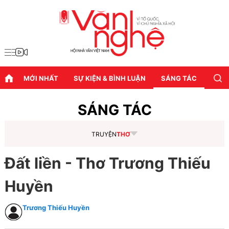
MỚI NHẤT
SỰ KIỆN & BÌNH LUẬN
SÁNG TÁC
DIỄN
SÁNG TÁC
TRUYỆN
THƠ
Đất liền - Thơ Trương Thiếu
Huyền
Trương Thiếu Huyền