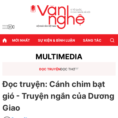
MỚI NHẤT
SỰ KIỆN & BÌNH LUẬN
SÁNG TÁC
DIỄN
MULTIMEDIA
ĐỌC TRUYỆN
ĐỌC THƠ
Đọc truyện: Cánh chim bạt
gió - Truyện ngắn của Dương
Giao