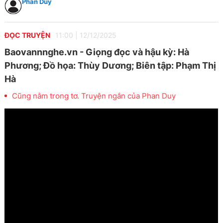
Phan Duy
ĐỌC TRUYỆN
11:00
|
12/12/2025
Baovannnghe.vn - Giọng đọc và hậu kỳ: Hà
Phương; Đồ họa: Thùy Dương; Biên tập: Phạm Thị
Hà
Cũng nằm trong tơ. Truyện ngắn của Phan Duy