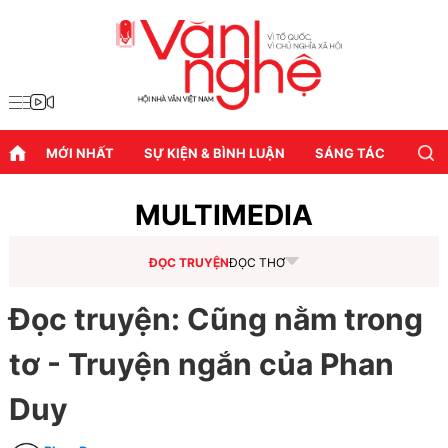
MỚI NHẤT
SỰ KIỆN & BÌNH LUẬN
SÁNG TÁC
DIỄN
MULTIMEDIA
ĐỌC TRUYỆN
ĐỌC THƠ
Đọc truyện: Cũng nằm trong
tơ - Truyện ngắn của Phan
Duy