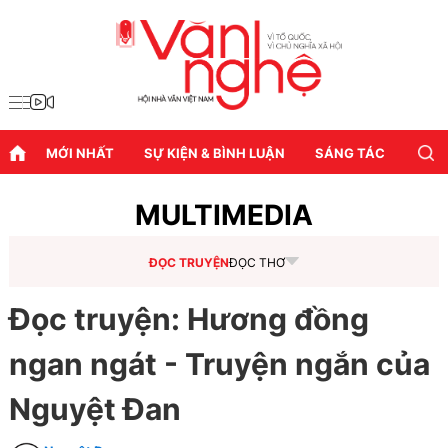
MỚI NHẤT
SỰ KIỆN & BÌNH LUẬN
SÁNG TÁC
DIỄN
MULTIMEDIA
ĐỌC TRUYỆN
ĐỌC THƠ
Đọc truyện: Hương đồng
ngan ngát - Truyện ngắn của
Nguyệt Đan