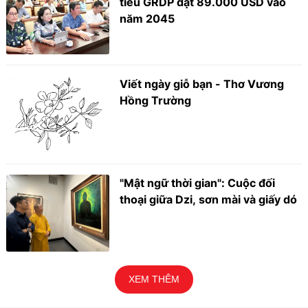
tiêu GRDP đạt 89.000 USD vào
năm 2045
Viết ngày giỗ bạn - Thơ Vương
Hồng Trường
"Mật ngữ thời gian": Cuộc đối
thoại giữa Dzi, sơn mài và giấy dó
XEM THÊM