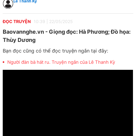
Lê Thanh Kỳ
ĐỌC TRUYỆN
10:39
|
22/05/2025
Baovannghe.vn - Giọng đọc: Hà Phương; Đồ họa:
Thùy Dương
Bạn đọc cũng có thể đọc truyện ngắn tại đây:
Người đàn bà hát ru. Truyện ngắn của Lê Thanh Kỳ