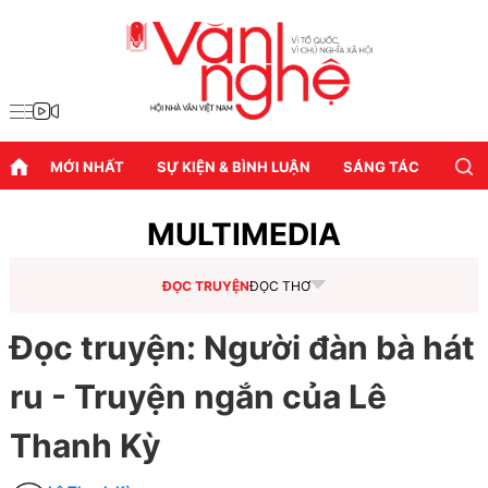
MỚI NHẤT
SỰ KIỆN & BÌNH LUẬN
SÁNG TÁC
DIỄN
MULTIMEDIA
ĐỌC TRUYỆN
ĐỌC THƠ
Đọc truyện: Người đàn bà hát
ru - Truyện ngắn của Lê
Thanh Kỳ