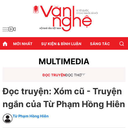
MỚI NHẤT
SỰ KIỆN & BÌNH LUẬN
SÁNG TÁC
DIỄN
MULTIMEDIA
ĐỌC TRUYỆN
ĐỌC THƠ
Đọc truyện: Xóm cũ - Truyện
ngắn của Từ Phạm Hồng Hiên
Từ Phạm Hồng Hiên