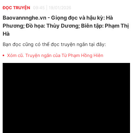
ĐỌC TRUYỆN
09:45
|
19/01/2026
Baovannnghe.vn - Giọng đọc và hậu kỳ: Hà
Phương; Đồ họa: Thùy Dương; Biên tập: Phạm Thị
Hà
Bạn đọc cũng có thể đọc truyện ngắn tại đây:
Xóm cũ. Truyện ngắn của Từ Phạm Hồng Hiên