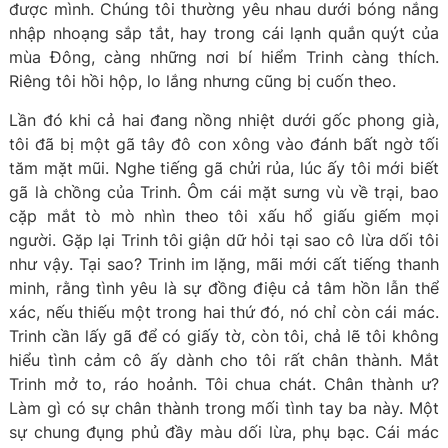
được mình. Chúng tôi thường yêu nhau dưới bóng nắng
nhập nhoạng sắp tắt, hay trong cái lạnh quắn quýt của
mùa Đông, càng những nơi bí hiểm Trinh càng thích.
Riêng tôi hồi hộp, lo lắng nhưng cũng bị cuốn theo.
Lần đó khi cả hai đang nồng nhiệt dưới gốc phong già,
tôi đã bị một gã tây đô con xông vào đánh bất ngờ tối
tăm mặt mũi. Nghe tiếng gã chửi rủa, lúc ấy tôi mới biết
gã là chồng của Trinh. Ôm cái mặt sưng vù về trại, bao
cặp mắt tò mò nhìn theo tôi xấu hổ giấu giếm mọi
người. Gặp lại Trinh tôi giận dữ hỏi tại sao cô lừa dối tôi
như vậy. Tại sao? Trinh im lặng, mãi mới cất tiếng thanh
minh, rằng tình yêu là sự đồng điệu cả tâm hồn lẫn thể
xác, nếu thiếu một trong hai thứ đó, nó chỉ còn cái mác.
Trinh cần lấy gã để có giấy tờ, còn tôi, chả lẽ tôi không
hiểu tình cảm cô ấy dành cho tôi rất chân thành. Mắt
Trinh mở to, ráo hoảnh. Tôi chua chát. Chân thành ư?
Làm gì có sự chân thành trong mối tình tay ba này. Một
sự chung đụng phủ đầy màu dối lừa, phụ bạc. Cái mác