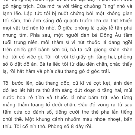
gỗ nặng trịch. Cửa mở ra với tiếng chuông “ting” nhỏ và
lạnh lẽo. Lập tức tôi bị nuốt chửng bởi một không gian
tối sẫm, thứ ánh sáng đỏ quạch trườn lên da thịt khiến
mọi vật trở nên lờ nhờ. Ở giữa phòng là quầy lễ tân phủ
nhung tím. Phía sau, một người đàn bà Đông Âu tầm
tuổi trung niên, môi thâm sì vì hút thuốc lá đang ngồi
trên chiếc ghế bành sờn cũ, bà ta cất giọng khàn khàn
hỏi tôi có việc gì. Tôi rút vội tờ giấy ghi tầng hai, phòng
số 8 đặt đồ ăn. Bà ta liếc tôi từ đầu đến chân, chắc thấy
lạ, rồi hất hàm về phía cầu thang gỗ ở góc trái.
Tôi bước lên, cầu thang dốc, cũ kĩ và cọt kẹt, ánh đèn
đỏ leo lét hắt ra thứ ánh sáng đứt đoạn ở tầng hai, mùi
nước hoa rẻ tiền và thuốc lá như bám trịt vào từng
mảng thảm loang lổ dưới chân. Đâu đó vọng ra từ sau
tấm cửa có đánh số, tiếng cười the thé pha lẫn tiếng
chửi thề. Một khung cảnh nhuốm màu nhòe nhoẹt, bẩn
thỉu. Tôi cố nín thở. Phòng số 8 đây rồi.