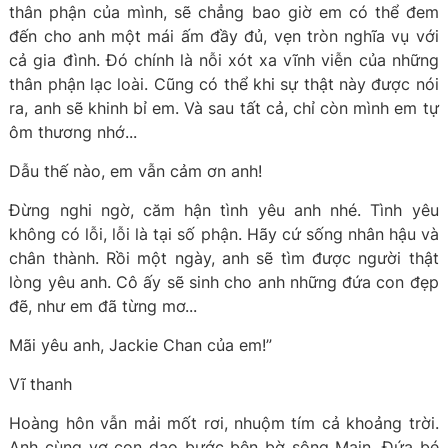
thân phận của mình, sẽ chẳng bao giờ em có thể đem
đến cho anh một mái ấm đầy đủ, vẹn tròn nghĩa vụ với
cả gia đình. Đó chính là nỗi xót xa vĩnh viễn của những
thân phận lạc loài. Cũng có thể khi sự thật này được nói
ra, anh sẽ khinh bỉ em. Và sau tất cả, chỉ còn mình em tự
ôm thương nhớ...
Dẫu thế nào, em vẫn cảm ơn anh!
Đừng nghi ngờ, căm hận tình yêu anh nhé. Tình yêu
không có lỗi, lỗi là tại số phận. Hãy cứ sống nhân hậu và
chân thành. Rồi một ngày, anh sẽ tìm được người thật
lòng yêu anh. Cô ấy sẽ sinh cho anh những đứa con đẹp
đẽ, như em đã từng mơ...
Mãi yêu anh, Jackie Chan của em!”
Vĩ thanh
Hoàng hôn vẫn mải mốt rơi, nhuộm tím cả khoảng trời.
Anh cùng vợ con dạo bước bên bờ sông Main. Đứa bé