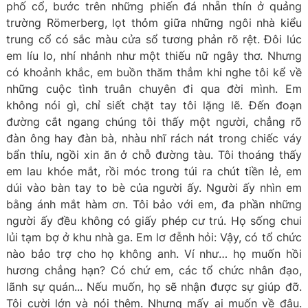
phố cổ, bước trên những phiến đá nhẵn thín ở quảng
trường Römerberg, lọt thỏm giữa những ngôi nhà kiểu
trung cổ có sắc màu cửa sổ tương phản rõ rệt. Đôi lúc
em líu lo, nhí nhảnh như một thiếu nữ ngây thơ. Nhưng
có khoảnh khắc, em buồn thăm thẳm khi nghe tôi kể về
những cuộc tình truân chuyên đi qua đời mình. Em
không nói gì, chỉ siết chặt tay tôi lặng lẽ. Đến đoạn
đường cắt ngang chúng tôi thấy một người, chẳng rõ
đàn ông hay đàn bà, nhàu nhĩ rách nát trong chiếc váy
bẩn thỉu, ngồi xin ăn ở chỗ đường tàu. Tôi thoáng thấy
em lau khóe mắt, rồi móc trong túi ra chút tiền lẻ, em
dúi vào bàn tay to bè của người ấy. Người ấy nhìn em
bằng ánh mắt hàm ơn. Tôi bảo với em, đa phần những
người ấy đều không có giấy phép cư trú. Họ sống chui
lủi tạm bợ ở khu nhà ga. Em lơ đễnh hỏi: Vậy, có tổ chức
nào bảo trợ cho họ không anh. Ví như… họ muốn hồi
hương chẳng hạn? Có chứ em, các tổ chức nhân đạo,
lãnh sự quán... Nếu muốn, họ sẽ nhận được sự giúp đỡ.
Tôi cười lớn và nói thêm. Nhưng mấy ai muốn về đâu.