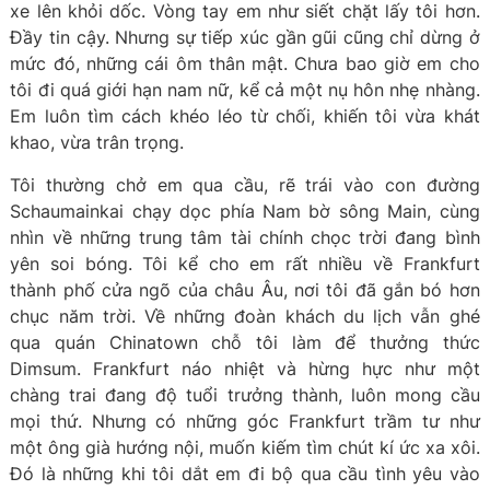
xe lên khỏi dốc. Vòng tay em như siết chặt lấy tôi hơn.
Đầy tin cậy. Nhưng sự tiếp xúc gần gũi cũng chỉ dừng ở
mức đó, những cái ôm thân mật. Chưa bao giờ em cho
tôi đi quá giới hạn nam nữ, kể cả một nụ hôn nhẹ nhàng.
Em luôn tìm cách khéo léo từ chối, khiến tôi vừa khát
khao, vừa trân trọng.
Tôi thường chở em qua cầu, rẽ trái vào con đường
Schaumainkai chạy dọc phía Nam bờ sông Main, cùng
nhìn về những trung tâm tài chính chọc trời đang bình
yên soi bóng. Tôi kể cho em rất nhiều về Frankfurt
thành phố cửa ngõ của châu Âu, nơi tôi đã gắn bó hơn
chục năm trời. Về những đoàn khách du lịch vẫn ghé
qua quán Chinatown chỗ tôi làm để thưởng thức
Dimsum. Frankfurt náo nhiệt và hừng hực như một
chàng trai đang độ tuổi trưởng thành, luôn mong cầu
mọi thứ. Nhưng có những góc Frankfurt trầm tư như
một ông già hướng nội, muốn kiếm tìm chút kí ức xa xôi.
Đó là những khi tôi dắt em đi bộ qua cầu tình yêu vào