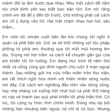
mảnh đời lạ lẫm bước qua nhau. Như một cách để nắm
níu chút bình yên sau biết bao bận rộn. Em nói rằng
chính em đã để ý đến tôi trước, chứ không phải cái cách
em cố ý đụng vào tôi. Hai mắt chạm nhau hun hút, sâu
thẳm...
Em nhìn tôi nhoẻn cười bẽn lẽn khi chúng tôi ngồi ở
quán cà phê bên bờ. Gió se sẽ thổi những sợi tóc phập
phồng từ phía em, thoảng qua tôi một mùi hương êm
dịu. Giọng nói hơi trầm và cách kể chuyện gần gụi của
em khiến tôi tin tưởng. Em đang học kinh tế năm thứ
nhất và sống cùng gia đình người chú ruột ở mạn ngoại
thành. Sau những giờ tra cứu triền miên trên thư viện,
em rất thích ngồi hòa mình với thiên nhiên sông nước
nơi đây. Cái cách em nghiêng đầu nhìn vào dòng sông,
hay nhẹ nhàng cúi xuống hớt chút bọt cà phê. Đôi hàng
mi rợp vẻ thanh tao quý phái khiến tôi phải thẫn thờ. Có
lúc, tôi cũng tự thức tỉnh chính mình. Đừng nhẹ dạ bởi
những hào nhoáng bên ngoài, nó chỉ là vỏ bọc. Nhưng