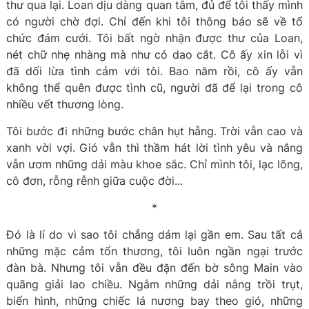
thư qua lại. Loan dịu dàng quan tâm, đủ để tôi thấy mình
có người chờ đợi. Chỉ đến khi tôi thông báo sẽ về tổ
chức đám cưới. Tôi bất ngờ nhận được thư của Loan,
nét chữ nhẹ nhàng mà như có dao cắt. Cô ấy xin lỗi vì
đã dối lừa tình cảm với tôi. Bao năm rồi, cô ấy vẫn
không thể quên được tình cũ, người đã để lại trong cô
nhiều vết thương lòng.
Tôi bước đi những bước chân hụt hẫng. Trời vẫn cao và
xanh vời vợi. Gió vẫn thì thầm hát lời tình yêu và nắng
vẫn ươm những dải màu khoe sắc. Chỉ mình tôi, lạc lõng,
cô đơn, rỗng rễnh giữa cuộc đời...
*
Đó là lí do vì sao tôi chẳng dám lại gần em. Sau tất cả
những mặc cảm tổn thương, tôi luôn ngần ngại trước
đàn bà. Nhưng tôi vẫn đều đặn đến bờ sông Main vào
quãng giải lao chiều. Ngắm những dải nắng trồi trụt,
biến hình, những chiếc lá nương bay theo gió, những