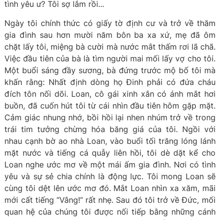
tình yêu ư? Tôi sợ lắm rồi...
Ngày tôi chính thức có giấy tờ định cư và trở về thăm
gia đình sau hơn mười năm bôn ba xa xứ, mẹ đã ôm
chặt lấy tôi, miệng bà cười mà nước mắt thấm rơi lã chã.
Việc đầu tiên của bà là tìm người mai mối lấy vợ cho tôi.
Một buổi sáng đầy sương, bà đứng trước mộ bố tôi mà
khấn rằng: Nhất định dòng họ Đinh phải có đứa cháu
đích tôn nối dõi. Loan, cô gái xinh xắn có ánh mắt hơi
buồn, đã cuốn hút tôi từ cái nhìn đầu tiên hôm gặp mặt.
Cảm giác nhung nhớ, bồi hồi lại nhen nhúm trở về trong
trái tim tưởng chừng hóa băng giá của tôi. Ngồi với
nhau cạnh bờ ao nhà Loan, vào buổi tối trăng lóng lánh
mặt nước và tiếng cá quẫy liên hồi, tôi dè dặt kể cho
Loan nghe ước mơ về một mái ấm gia đình. Nơi có tình
yêu và sự sẻ chia chính là động lực. Tôi mong Loan sẽ
cùng tôi dệt lên ước mơ đó. Mắt Loan nhìn xa xăm, mãi
mới cất tiếng “Vâng!” rất nhẹ. Sau đó tôi trở về Đức, mối
quan hệ của chúng tôi được nối tiếp bằng những cánh