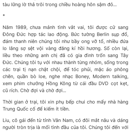
tàu lững lờ thả trôi trong chiều hoàng hôn sậm đỏ...
*
Năm 1989, chưa mảnh tình vắt vai, tôi được cử sang
Đông Đức hợp tác lao động. Bức tường Berlin sụp đổ,
đám thanh niên chúng tôi như bầy ong vỡ tổ, nhiều đứa
lo lắng sợ sệt vội vàng đăng kí hồi hương. Số còn lại,
liều theo những anh chị đã có gia đình trốn sang Tây
Đức. Chúng tôi tụ với nhau thành từng nhóm, sống trong
các trại tị nạn chật chội, để tóc phủi, mặc áo phông
chẽn, quần bò loe, nghe nhạc Boney, Modern talking,
xem phim chưởng Hồng Kông từ cái đầu DVD cọt kẹt,
cũ rích. Chờ đợi và chờ đợi...
Thời gian ở trại, tôi xin phụ bếp chui cho mấy nhà hàng
Trung Quốc cố để kiếm ít tiền.
Liu, cô gái đến từ tỉnh Vân Nam, có đôi mắt nâu và dáng
người tròn trịa là mối tình đầu của tôi. Chúng tôi đến với