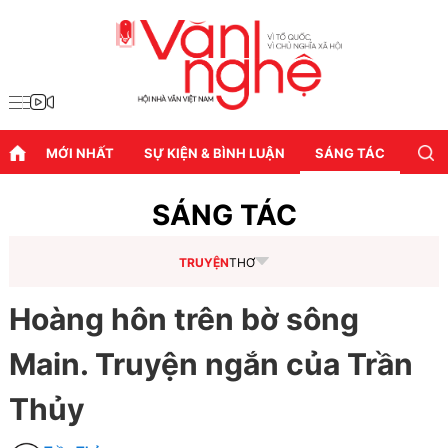
MỚI NHẤT
SỰ KIỆN & BÌNH LUẬN
SÁNG TÁC
DIỄN
SÁNG TÁC
TRUYỆN
THƠ
Hoàng hôn trên bờ sông
Main. Truyện ngắn của Trần
Thủy