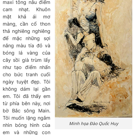
maxi tông nâu điểm
cam nhạt. Khuôn
mặt khả ái mơ
màng, cần cổ thon
thả nghiêng nghiêng
để mặc những sợi
nắng màu tía đỏ và
bóng lá vàng của
cây sồi già trùm lấy
như tạo điểm nhấn
cho bức tranh cuối
ngày tuyệt đẹp. Tôi
không dám lại gần
em. Tôi đã thấy em
từ phía bên này, nơi
bờ Bắc sông Main.
Tôi muốn lặng ngắm
Minh họa Đào Quốc Huy
nhìn bóng hình của
em và những con