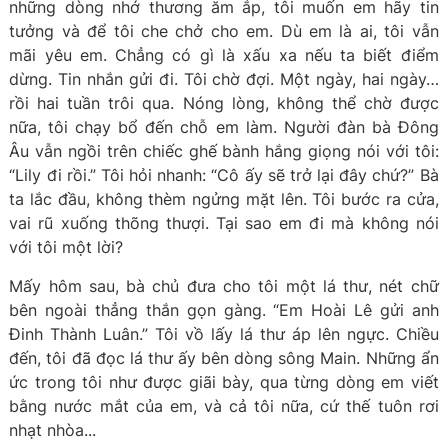
những dòng nhớ thương ăm ắp, tôi muốn em hãy tin
tưởng và để tôi che chở cho em. Dù em là ai, tôi vẫn
mãi yêu em. Chẳng có gì là xấu xa nếu ta biết điểm
dừng. Tin nhắn gửi đi. Tôi chờ đợi. Một ngày, hai ngày…
rồi hai tuần trôi qua. Nóng lòng, không thể chờ được
nữa, tôi chạy bổ đến chỗ em làm. Người đàn bà Đông
Âu vẫn ngồi trên chiếc ghế bành hắng giọng nói với tôi:
“Lily đi rồi.” Tôi hỏi nhanh: “Cô ấy sẽ trở lại đây chứ?” Bà
ta lắc đầu, không thèm ngửng mặt lên. Tôi bước ra cửa,
vai rũ xuống thõng thượi. Tại sao em đi mà không nói
với tôi một lời?
Mấy hôm sau, bà chủ đưa cho tôi một lá thư, nét chữ
bên ngoài thẳng thắn gọn gàng. “Em Hoài Lê gửi anh
Đinh Thành Luân.” Tôi vồ lấy lá thư áp lên ngực. Chiều
đến, tôi đã đọc lá thư ấy bên dòng sông Main. Những ẩn
ức trong tôi như được giãi bày, qua từng dòng em viết
bằng nước mắt của em, và cả tôi nữa, cứ thế tuôn rơi
nhạt nhòa...