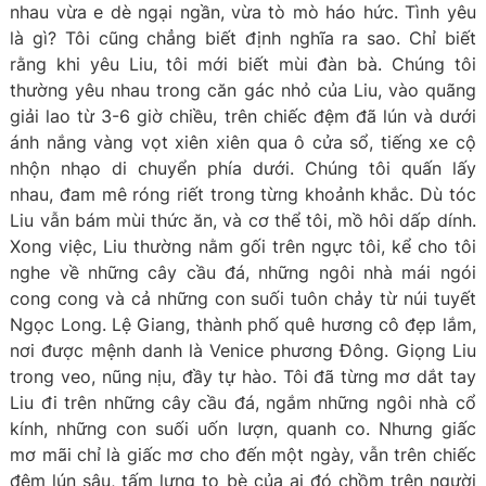
nhau vừa e dè ngại ngần, vừa tò mò háo hức. Tình yêu
là gì? Tôi cũng chẳng biết định nghĩa ra sao. Chỉ biết
rằng khi yêu Liu, tôi mới biết mùi đàn bà. Chúng tôi
thường yêu nhau trong căn gác nhỏ của Liu, vào quãng
giải lao từ 3-6 giờ chiều, trên chiếc đệm đã lún và dưới
ánh nắng vàng vọt xiên xiên qua ô cửa sổ, tiếng xe cộ
nhộn nhạo di chuyển phía dưới. Chúng tôi quấn lấy
nhau, đam mê róng riết trong từng khoảnh khắc. Dù tóc
Liu vẫn bám mùi thức ăn, và cơ thể tôi, mồ hôi dấp dính.
Xong việc, Liu thường nằm gối trên ngực tôi, kể cho tôi
nghe về những cây cầu đá, những ngôi nhà mái ngói
cong cong và cả những con suối tuôn chảy từ núi tuyết
Ngọc Long. Lệ Giang, thành phố quê hương cô đẹp lắm,
nơi được mệnh danh là Venice phương Đông. Giọng Liu
trong veo, nũng nịu, đầy tự hào. Tôi đã từng mơ dắt tay
Liu đi trên những cây cầu đá, ngắm những ngôi nhà cổ
kính, những con suối uốn lượn, quanh co. Nhưng giấc
mơ mãi chỉ là giấc mơ cho đến một ngày, vẫn trên chiếc
đệm lún sâu, tấm lưng to bè của ai đó chồm trên người