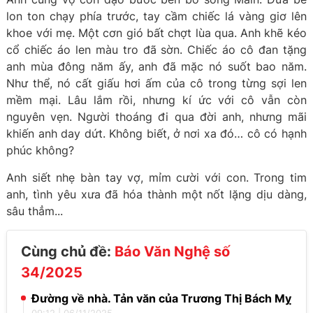
lon ton chạy phía trước, tay cầm chiếc lá vàng giơ lên
khoe với mẹ. Một cơn gió bất chợt lùa qua. Anh khẽ kéo
cổ chiếc áo len màu tro đã sờn. Chiếc áo cô đan tặng
anh mùa đông năm ấy, anh đã mặc nó suốt bao năm.
Như thể, nó cất giấu hơi ấm của cô trong từng sợi len
mềm mại. Lâu lắm rồi, nhưng kí ức với cô vẫn còn
nguyên vẹn. Người thoáng đi qua đời anh, nhưng mãi
khiến anh day dứt. Không biết, ở nơi xa đó… cô có hạnh
phúc không?
Anh siết nhẹ bàn tay vợ, mỉm cười với con. Trong tim
anh, tình yêu xưa đã hóa thành một nốt lặng dịu dàng,
sâu thẳm...
Cùng chủ đề:
Báo Văn Nghệ số
34/2025
Đường về nhà. Tản văn của Trương Thị Bách Mỵ