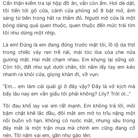
Cẩn thận kiểm tra lại hộp đồ ăn, vẫn còn ấm. Hơi dè dặt,
tôi tiến tới gõ cửa, cánh cửa phòng số 8 bật mở, ánh
sáng từ bên trong hắt ra thẫm đỏ. Người mở cửa là một
bóng dáng quá quen thuộc, quen thuộc đến mức trái tim
tôi như dừng một nhịp.
Là em! Đúng là em đang đứng trước mặt tôi, lồ lộ da thịt
trong chiếc váy ren trễ nải, mái tóc lòa xòa che nửa
gương mặt. Hai mắt chạm nhau. Em khựng lại sững sờ.
Còn tôi, đất như sụt dưới chân, tôi nắm lấy tay em kéo
nhanh ra khỏi cửa, giọng khàn đi, vỡ vụn:
“Em… em làm cái quái gì ở đây vậy? Đây là vở kịch mà
bấy lâu nay em vẫn giấu tôi phải không? Lily? Trời ơi...”
Tôi đau khổ lay vai em rất mạnh. Em không trả lời, môi
bặm chặt khẽ lắc đầu, đôi mắt em mở to trĩu nặng một
nỗi buồn vô hạn. Không có nước mắt, nhưng sâu trong
đáy mắt là một trận mưa mà chính em cũng đang cố
nén. Tôi nắm vai em, gần như gào lên: