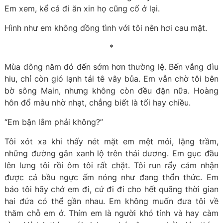
Em xem, kể cả đi ăn xin họ cũng cố ở lại.
Hình như em không đồng tình với tôi nên hơi cau mặt.
*
Mùa đông năm đó đến sớm hơn thường lệ. Bến vắng đìu
hiu, chỉ còn gió lạnh tái tê vây bủa. Em vẫn chờ tôi bên
bờ sông Main, nhưng không còn đều đặn nữa. Hoàng
hôn đổ màu nhờ nhạt, chẳng biết là tối hay chiều.
“Em bận lắm phải không?”
Tôi xót xa khi thấy nét mặt em mệt mỏi, lặng trầm,
những đường gân xanh lộ trên thái dương. Em gục đầu
lên lưng tôi rồi ôm tôi rất chặt. Tôi run rẩy cảm nhận
được cả bầu ngực ấm nóng như đang thổn thức. Em
bảo tôi hãy chở em đi, cứ đi đi cho hết quãng thời gian
hai đứa có thể gần nhau. Em không muốn đưa tôi về
thăm chỗ em ở. Thím em là người khó tính và hay càm