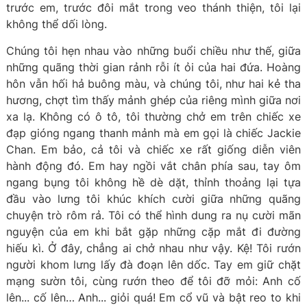
trước em, trước đôi mắt trong veo thánh thiện, tôi lại
không thể dối lòng.
Chúng tôi hẹn nhau vào những buổi chiều như thế, giữa
những quãng thời gian rảnh rỗi ít ỏi của hai đứa. Hoàng
hôn vẫn hối hả buông màu, và chúng tôi, như hai kẻ tha
hương, chợt tìm thấy mảnh ghép của riêng mình giữa nơi
xa lạ. Không có ô tô, tôi thường chở em trên chiếc xe
đạp gióng ngang thanh mảnh mà em gọi là chiếc Jackie
Chan. Em bảo, cả tôi và chiếc xe rất giống diễn viên
hành động đó. Em hay ngồi vắt chân phía sau, tay ôm
ngang bụng tôi không hề dè dặt, thỉnh thoảng lại tựa
đầu vào lưng tôi khúc khích cười giữa những quãng
chuyện trò rôm rả. Tôi có thể hình dung ra nụ cười mãn
nguyện của em khi bắt gặp những cặp mắt đi đường
hiếu kì. Ở đây, chẳng ai chở nhau như vậy. Kệ! Tôi rướn
người khom lưng lấy đà đoạn lên dốc. Tay em giữ chặt
mạng sườn tôi, cùng rướn theo để tôi đỡ mỏi: Anh cố
lên... cố lên… Anh... giỏi quá! Em cổ vũ và bật reo to khi