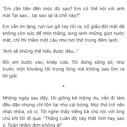
“Em cần tiền đến mức đó sao? Em có thể nói với anh
mà! Tại sao… tại sao lại là chỗ này?”
Em vẫn im lặng, run run gỡ tay tôi ra, cố giấu đôi mắt đã
không còn sức để nhìn thẳng, long lanh những giọt nước
mắt, chỉ thì thầm một câu như hơi thở trong đêm lạnh.
“Anh sẽ không thể hiểu được đâu…”
Rồi em bước vào, khép cửa. Tôi đứng sững sờ, như
trước một khoảng tối trong lòng mà không sao tìm ra
lời giải.
*
Những ngày sau đấy, tôi giống kẻ mộng du, vẫn đi làm
đều đặn nhưng chỉ tồn tại như cái bóng. Mọi thứ trở nên
nhạt nhòa, vô vị. Tôi nghe thấy tiếng bà chủ nói với ông
chủ khi tôi đi qua: “Thằng Luân độ này thất tình hay sao
ý. Toàn nhầm đơn không à!”