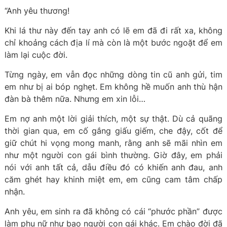
“Anh yêu thương!
Khi lá thư này đến tay anh có lẽ em đã đi rất xa, không
chỉ khoảng cách địa lí mà còn là một bước ngoặt để em
làm lại cuộc đời.
Từng ngày, em vẫn đọc những dòng tin cũ anh gửi, tim
em như bị ai bóp nghẹt. Em không hề muốn anh thù hận
đàn bà thêm nữa. Nhưng em xin lỗi…
Em nợ anh một lời giải thích, một sự thật. Dù cả quãng
thời gian qua, em cố gắng giấu giếm, che đậy, cốt để
giữ chút hi vọng mong manh, rằng anh sẽ mãi nhìn em
như một người con gái bình thường. Giờ đây, em phải
nói với anh tất cả, dẫu điều đó có khiến anh đau, anh
căm ghét hay khinh miệt em, em cũng cam tâm chấp
nhận.
Anh yêu, em sinh ra đã không có cái “phước phần” được
làm phụ nữ như bao người con gái khác. Em chào đời đã