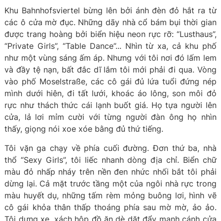
Khu Bahnhofsviertel bừng lên bởi ánh đèn đỏ hắt ra từ
các ô cửa mờ đục. Những dãy nhà cổ bám bụi thời gian
được trang hoàng bởi biển hiệu neon rực rỡ: “Lusthaus”,
“Private Girls”, “Table Dance”... Nhìn từ xa, cả khu phố
như một vùng sáng ấm áp. Nhưng với tôi nơi đó lấm lem
và đầy tệ nạn, bất đắc dĩ lắm tôi mới phải đi qua. Vòng
vào phố Moselstraße, các cô gái đủ lứa tuổi đứng nép
mình dưới hiên, đi tất lưới, khoác áo lông, son môi đỏ
rực như thách thức cái lạnh buốt giá. Họ tựa người lên
cửa, lả lơi mỉm cười với từng người đàn ông họ nhìn
thấy, giọng nói xoe xóe bằng đủ thứ tiếng.
Tôi vặn ga chạy về phía cuối đường. Đơn thứ ba, nhà
thổ “Sexy Girls”, tôi liếc nhanh dòng địa chỉ. Biển chữ
màu đỏ nhấp nháy trên nền đen nhức nhối bắt tôi phải
dừng lại. Cả mặt trước tầng một của ngôi nhà rực trong
màu huyết dụ, những tấm rèm mỏng buông lơi, hình vẽ
cô gái khỏa thân thấp thoáng phía sau mờ mờ, ảo ảo.
Tôi dựng xe, xách hộp đồ ăn dè dặt đẩy mạnh cánh cửa