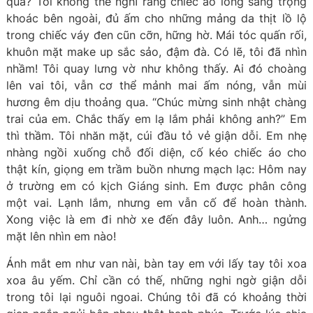
quá? Tôi không thể nghĩ rằng chiếc áo lông sang trọng
khoác bên ngoài, đủ ấm cho những mảng da thịt lồ lộ
trong chiếc váy đen cũn cỡn, hững hờ. Mái tóc quấn rối,
khuôn mặt make up sắc sảo, đậm đà. Có lẽ, tôi đã nhìn
nhầm! Tôi quay lưng vờ như không thấy. Ai đó choàng
lên vai tôi, vẫn cơ thể mảnh mai ấm nóng, vẫn mùi
hương êm dịu thoảng qua. “Chúc mừng sinh nhật chàng
trai của em. Chắc thấy em lạ lắm phải không anh?” Em
thì thầm. Tôi nhăn mặt, cúi đầu tỏ vẻ giận dỗi. Em nhẹ
nhàng ngồi xuống chỗ đối diện, cố kéo chiếc áo cho
thật kín, giọng em trầm buồn nhưng mạch lạc: Hôm nay
ở trường em có kịch Giáng sinh. Em được phân công
một vai. Lạnh lắm, nhưng em vẫn cố để hoàn thành.
Xong việc là em đi nhờ xe đến đây luôn. Anh… ngửng
mặt lên nhìn em nào!
Ánh mắt em như van nài, bàn tay em với lấy tay tôi xoa
xoa âu yếm. Chỉ cần có thế, những nghi ngờ giận dỗi
trong tôi lại nguôi ngoai. Chúng tôi đã có khoảng thời