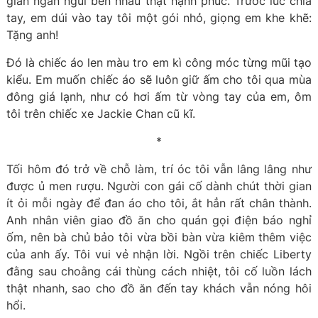
gian ngắn ngủi bên nhau thật hạnh phúc. Trước lúc chia
tay, em dúi vào tay tôi một gói nhỏ, giọng em khe khẽ:
Tặng anh!
Đó là chiếc áo len màu tro em kì công móc từng mũi tạo
kiểu. Em muốn chiếc áo sẽ luôn giữ ấm cho tôi qua mùa
đông giá lạnh, như có hơi ấm từ vòng tay của em, ôm
tôi trên chiếc xe Jackie Chan cũ kĩ.
*
Tối hôm đó trở về chỗ làm, trí óc tôi vẫn lâng lâng như
được ủ men rượu. Người con gái cố dành chút thời gian
ít ỏi mỗi ngày để đan áo cho tôi, ắt hẳn rất chân thành.
Anh nhân viên giao đồ ăn cho quán gọi điện báo nghỉ
ốm, nên bà chủ bảo tôi vừa bồi bàn vừa kiêm thêm việc
của anh ấy. Tôi vui vẻ nhận lời. Ngồi trên chiếc Liberty
đằng sau choằng cái thùng cách nhiệt, tôi cố luồn lách
thật nhanh, sao cho đồ ăn đến tay khách vẫn nóng hôi
hổi.