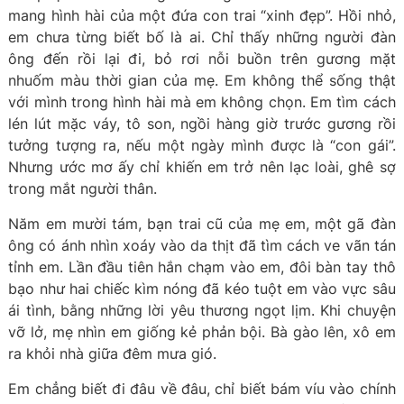
mang hình hài của một đứa con trai “xinh đẹp”. Hồi nhỏ,
em chưa từng biết bố là ai. Chỉ thấy những người đàn
ông đến rồi lại đi, bỏ rơi nỗi buồn trên gương mặt
nhuốm màu thời gian của mẹ. Em không thể sống thật
với mình trong hình hài mà em không chọn. Em tìm cách
lén lút mặc váy, tô son, ngồi hàng giờ trước gương rồi
tưởng tượng ra, nếu một ngày mình được là “con gái”.
Nhưng ước mơ ấy chỉ khiến em trở nên lạc loài, ghê sợ
trong mắt người thân.
Năm em mười tám, bạn trai cũ của mẹ em, một gã đàn
ông có ánh nhìn xoáy vào da thịt đã tìm cách ve vãn tán
tỉnh em. Lần đầu tiên hắn chạm vào em, đôi bàn tay thô
bạo như hai chiếc kìm nóng đã kéo tuột em vào vực sâu
ái tình, bằng những lời yêu thương ngọt lịm. Khi chuyện
vỡ lở, mẹ nhìn em giống kẻ phản bội. Bà gào lên, xô em
ra khỏi nhà giữa đêm mưa gió.
Em chẳng biết đi đâu về đâu, chỉ biết bám víu vào chính