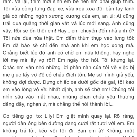
ràm. Vả lại, thím mới sinh em bé nên em phải giúp thím.
Tôi vừa còng lưng đạp xe, vừa xoa xoa đôi bàn tay lạnh
giá có những ngón xương xương của em, an ủi: Ai cũng
trải qua quãng thời gian vất vả lúc mới sang. Anh cũng
vậy. Rồi sẽ ổn thôi em! Hay... em chuyển đến nhà anh ở?
Tôi nửa đùa nửa thật. Em đấm thùm thụp vào lưng tôi:
Em đã bảo sẽ chỉ đến nhà anh khi em học xong mà.
Chẳng biết lúc đó anh có chờ em nữa không, hay nghe
lời mẹ mà lấy vợ rồi? Em ngây thơ hỏi. Tôi khựng lại.
Chắc em vẫn nhớ những lời phàn nàn của tôi về việc bị
mẹ giục lấy vợ để có cháu đích tôn. Mẹ sợ mình già yếu,
không đợi được. Dựng chiếc xe dưới gốc dẻ gai, tôi kéo
em vào lòng vỗ về: Nhất định, anh sẽ chờ em! Chúng tôi
nhìn sâu vào mắt nhau, những chan chứa yêu thương
dâng đầy, nghẹn ứ, mà chẳng thể nói thành lời...
Có tiếng gọi to: Lily! Em giật mình quay lại. Rõ ràng,
người đàn ông bên đường đang cười rất tươi với em. Em
không trả lời, kéo vội tôi đi. Bạn em à? Không, một