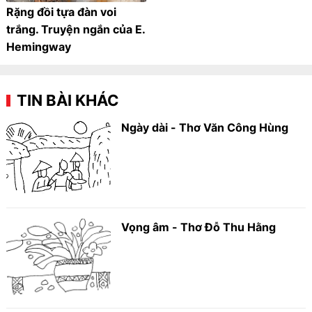
Rặng đồi tựa đàn voi
trắng. Truyện ngắn của E.
Hemingway
TIN BÀI KHÁC
Ngày dài - Thơ Văn Công Hùng
Vọng âm - Thơ Đỗ Thu Hằng