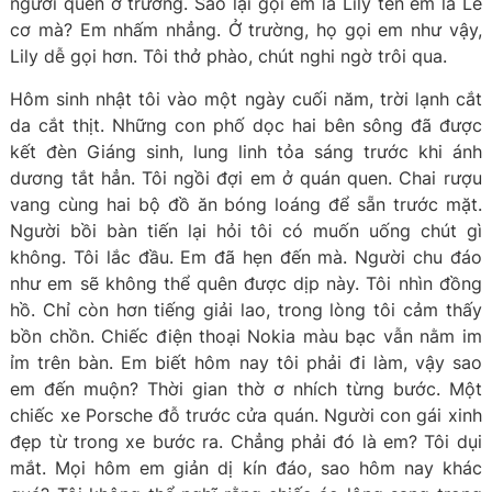
người quen ở trường. Sao lại gọi em là Lily tên em là Lê
cơ mà? Em nhấm nhẳng. Ở trường, họ gọi em như vậy,
Lily dễ gọi hơn. Tôi thở phào, chút nghi ngờ trôi qua.
Hôm sinh nhật tôi vào một ngày cuối năm, trời lạnh cắt
da cắt thịt. Những con phố dọc hai bên sông đã được
kết đèn Giáng sinh, lung linh tỏa sáng trước khi ánh
dương tắt hẳn. Tôi ngồi đợi em ở quán quen. Chai rượu
vang cùng hai bộ đồ ăn bóng loáng để sẵn trước mặt.
Người bồi bàn tiến lại hỏi tôi có muốn uống chút gì
không. Tôi lắc đầu. Em đã hẹn đến mà. Người chu đáo
như em sẽ không thể quên được dịp này. Tôi nhìn đồng
hồ. Chỉ còn hơn tiếng giải lao, trong lòng tôi cảm thấy
bồn chồn. Chiếc điện thoại Nokia màu bạc vẫn nằm im
ỉm trên bàn. Em biết hôm nay tôi phải đi làm, vậy sao
em đến muộn? Thời gian thờ ơ nhích từng bước. Một
chiếc xe Porsche đỗ trước cửa quán. Người con gái xinh
đẹp từ trong xe bước ra. Chẳng phải đó là em? Tôi dụi
mắt. Mọi hôm em giản dị kín đáo, sao hôm nay khác