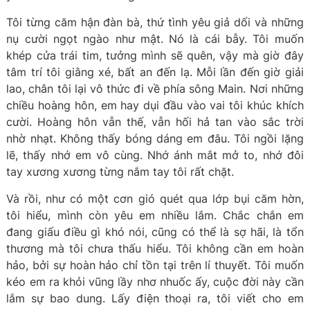
Tôi từng căm hận đàn bà, thứ tình yêu giả dối và những
nụ cười ngọt ngào như mật. Nó là cái bẫy. Tôi muốn
khép cửa trái tim, tưởng mình sẽ quên, vậy mà giờ đây
tâm trí tôi giằng xé, bất an đến lạ. Mỗi lần đến giờ giải
lao, chân tôi lại vô thức đi về phía sông Main. Nơi những
chiều hoàng hôn, em hay dụi đầu vào vai tôi khúc khích
cười. Hoàng hôn vẫn thế, vẫn hối hả tan vào sắc trời
nhờ nhạt. Không thấy bóng dáng em đâu. Tôi ngồi lặng
lẽ, thấy nhớ em vô cùng. Nhớ ánh mắt mở to, nhớ đôi
tay xương xương từng nắm tay tôi rất chặt.
Và rồi, như có một cơn gió quét qua lớp bụi căm hờn,
tôi hiểu, mình còn yêu em nhiều lắm. Chắc chắn em
đang giấu điều gì khó nói, cũng có thể là sợ hãi, là tổn
thương mà tôi chưa thấu hiểu. Tôi không cần em hoàn
hảo, bởi sự hoàn hảo chỉ tồn tại trên lí thuyết. Tôi muốn
kéo em ra khỏi vũng lầy nhơ nhuốc ấy, cuộc đời này cần
lắm sự bao dung. Lấy điện thoại ra, tôi viết cho em