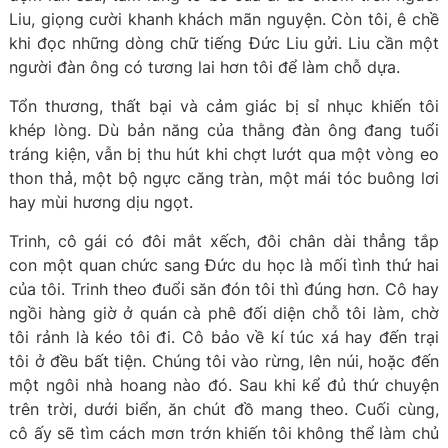
Liu, giọng cười khanh khách mãn nguyện. Còn tôi, ê chề
khi đọc những dòng chữ tiếng Đức Liu gửi. Liu cần một
người đàn ông có tương lai hơn tôi để làm chỗ dựa.
Tổn thương, thất bại và cảm giác bị sỉ nhục khiến tôi
khép lòng. Dù bản năng của thằng đàn ông đang tuổi
tráng kiện, vẫn bị thu hút khi chợt lướt qua một vòng eo
thon thả, một bộ ngực căng tràn, một mái tóc buông lơi
hay mùi hương dịu ngọt.
Trinh, cô gái có đôi mắt xếch, đôi chân dài thẳng tắp
con một quan chức sang Đức du học là mối tình thứ hai
của tôi. Trinh theo đuổi săn đón tôi thì đúng hơn. Cô hay
ngồi hàng giờ ở quán cà phê đối diện chỗ tôi làm, chờ
tôi rảnh là kéo tôi đi. Cô bảo về kí túc xá hay đến trại
tôi ở đều bất tiện. Chúng tôi vào rừng, lên núi, hoặc đến
một ngôi nhà hoang nào đó. Sau khi kể đủ thứ chuyện
trên trời, dưới biển, ăn chút đồ mang theo. Cuối cùng,
cô ấy sẽ tìm cách mơn trớn khiến tôi không thể làm chủ