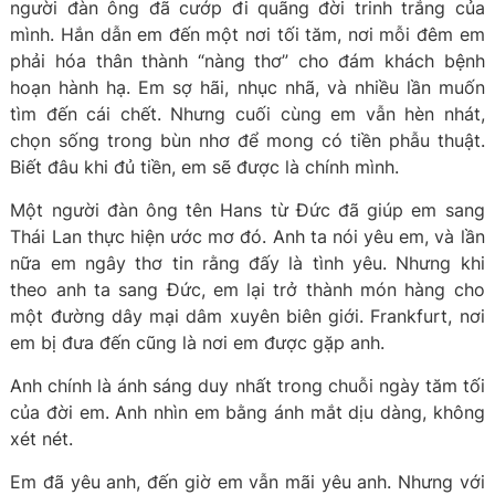
người đàn ông đã cướp đi quãng đời trinh trắng của
mình. Hắn dẫn em đến một nơi tối tăm, nơi mỗi đêm em
phải hóa thân thành “nàng thơ” cho đám khách bệnh
hoạn hành hạ. Em sợ hãi, nhục nhã, và nhiều lần muốn
tìm đến cái chết. Nhưng cuối cùng em vẫn hèn nhát,
chọn sống trong bùn nhơ để mong có tiền phẫu thuật.
Biết đâu khi đủ tiền, em sẽ được là chính mình.
Một người đàn ông tên Hans từ Đức đã giúp em sang
Thái Lan thực hiện ước mơ đó. Anh ta nói yêu em, và lần
nữa em ngây thơ tin rằng đấy là tình yêu. Nhưng khi
theo anh ta sang Đức, em lại trở thành món hàng cho
một đường dây mại dâm xuyên biên giới. Frankfurt, nơi
em bị đưa đến cũng là nơi em được gặp anh.
Anh chính là ánh sáng duy nhất trong chuỗi ngày tăm tối
của đời em. Anh nhìn em bằng ánh mắt dịu dàng, không
xét nét.
Em đã yêu anh, đến giờ em vẫn mãi yêu anh. Nhưng với