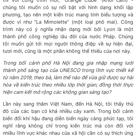
thì với công trình mới, “Orange Cube” (Khối cam) -
chúng tôi muốn có sự nổi bật với hình dạng khối lập
phương, tạo nên một kiến trúc mang tính biểu tượng và
được ví như “La Mimolette” (một loại phô mai). Công
trình này có ý nghĩa nhận dạng mới bởi Lyon là một
thành phố công nghiệp lâu đời của nước Pháp. Chúng
tôi muốn gửi tới mọi người thông điệp về sự hiện đại,
tươi mới, cũng là một phần không thể thiếu của nơi này.
Trong bối cảnh phố Hà Nội đang gia nhập mạng lưới
thành phố sáng tạo của UNESCO trong lĩnh vực thiết kế
từ năm 2019, theo bà, làm thế nào để vừa giữ được sự hài
hòa về kiến trúc theo nhiều lớp thời gian, đồng thời thực
hiện cam kết mở rộng các không gian sáng tạo?
Lần này sang thăm Việt Nam, đến Hà Nội, tôi thấy thủ
đô của các bạn có khá nhiều cây xanh. Trong bối cảnh
biến đổi khí hậu đang diễn biến ngày càng phức tạp, tôi
nghĩ rằng không chỉ trong kiến trúc mà còn đối với
nhiều lĩnh vực khác nhau của xã hội cần có sự thích ứng