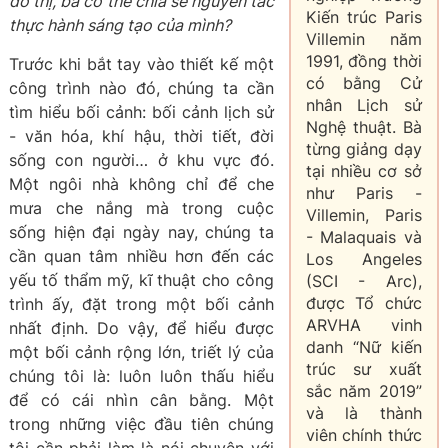
đô thị, bà có thể chia sẻ nguyên tắc
Kiến trúc Paris
thực hành sáng tạo của mình?
Villemin năm
1991, đồng thời
Trước khi bắt tay vào thiết kế một
có bằng Cử
công trình nào đó, chúng ta cần
nhân Lịch sử
tìm hiểu bối cảnh: bối cảnh lịch sử
Nghệ thuật. Bà
- văn hóa, khí hậu, thời tiết, đời
từng giảng dạy
sống con người… ở khu vực đó.
tại nhiều cơ sở
Một ngôi nhà không chỉ để che
như Paris -
mưa che nắng mà trong cuộc
Villemin, Paris
sống hiện đại ngày nay, chúng ta
- Malaquais và
cần quan tâm nhiều hơn đến các
Los Angeles
yếu tố thẩm mỹ, kĩ thuật cho công
(SCI - Arc),
được Tổ chức
trình ấy, đặt trong một bối cảnh
ARVHA vinh
nhất định. Do vậy, để hiểu được
danh “Nữ kiến
một bối cảnh rộng lớn, triết lý của
trúc sư xuất
chúng tôi là: luôn luôn thấu hiểu
sắc năm 2019”
để có cái nhìn cân bằng. Một
và là thành
trong những việc đầu tiên chúng
viên chính thức