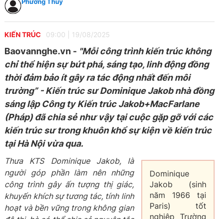
Phương Thúy
KIẾN TRÚC
09:00
|
19/08/2025
Baovannghe.vn -
"Mỗi công trình kiến trúc không
chỉ thể hiện sự bứt phá, sáng tạo, linh động đồng
thời đảm bảo ít gây ra tác động nhất đến môi
trường” - Kiến trúc sư Dominique Jakob nhà đồng
sáng lập Công ty Kiến trúc Jakob+MacFarlane
(Pháp) đã chia sẻ như vậy tại cuộc gặp gỡ với các
kiến trúc sư trong khuôn khổ sự kiện về kiến trúc
tại Hà Nội vừa qua.
Thưa KTS Dominique Jakob, là
người góp phần làm nên những
Dominique
công trình gây ấn tượng thị giác,
Jakob (sinh
năm 1966 tại
khuyến khích sự tương tác, tính linh
Paris) tốt
hoạt và bền vững trong không gian
nghiệp Trường