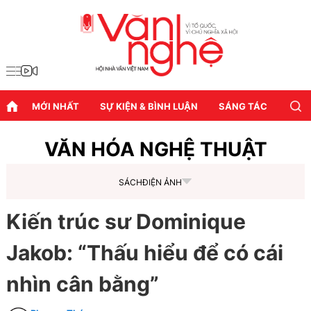
MỚI NHẤT
SỰ KIỆN & BÌNH LUẬN
SÁNG TÁC
DIỄN
VĂN HÓA NGHỆ THUẬT
SÁCH
ĐIỆN ẢNH
Kiến trúc sư Dominique
Jakob: “Thấu hiểu để có cái
nhìn cân bằng”