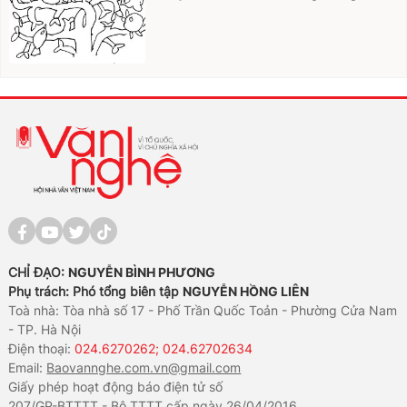
CHỈ ĐẠO:
NGUYỄN BÌNH PHƯƠNG
Phụ trách: Phó tổng biên tập
NGUYỄN HỒNG LIÊN
Toà nhà: Tòa nhà số 17 - Phố Trần Quốc Toản - Phường Cửa Nam
- TP. Hà Nội
Điện thoại:
024.6270262; 024.62702634
Email:
Baovannghe.com.vn@gmail.com
Giấy phép hoạt động báo điện tử số
207/GP-BTTTT - Bộ TTTT cấp ngày 26/04/2016.