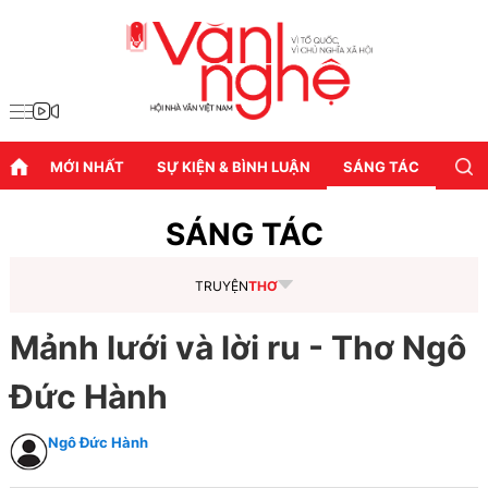
MỚI NHẤT
SỰ KIỆN & BÌNH LUẬN
SÁNG TÁC
DIỄN
SÁNG TÁC
TRUYỆN
THƠ
Mảnh lưới và lời ru - Thơ Ngô
Đức Hành
Ngô Đức Hành