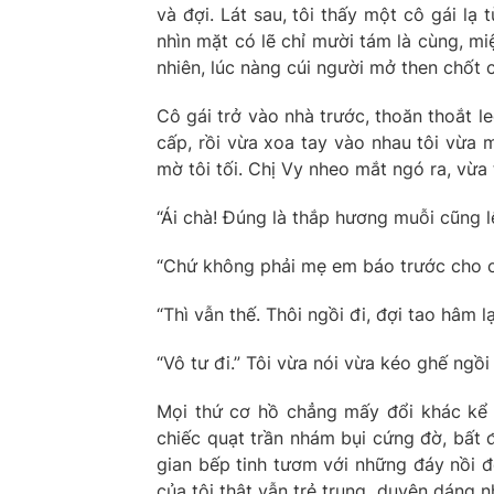
và đợi. Lát sau, tôi thấy một cô gái lạ
nhìn mặt có lẽ chỉ mười tám là cùng, mi
nhiên, lúc nàng cúi người mở then chốt 
Cô gái trở vào nhà trước, thoăn thoắt l
cấp, rồi vừa xoa tay vào nhau tôi vừa
mờ tôi tối. Chị Vy nheo mắt ngó ra, vừa
“Ái chà! Đúng là thắp hương muỗi cũng l
“Chứ không phải mẹ em báo trước cho chị 
“Thì vẫn thế. Thôi ngồi đi, đợi tao hâm l
“Vô tư đi.” Tôi vừa nói vừa kéo ghế ngồ
Mọi thứ cơ hồ chẳng mấy đổi khác kể từ
chiếc quạt trần nhám bụi cứng đờ, bất đ
gian bếp tinh tươm với những đáy nồi đ
của tôi thật vẫn trẻ trung, duyên dáng n