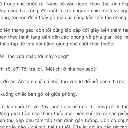
 từ trong nhà bước ra. Nàng có vóc người thon thả, xinh đẹ
ệng nàng hơi rộng, đôi mắt to tròn ngước nhìn tôi lộ vẻ ng
cổng, tôi còn để ý thấy gò má của nàng lấm tấm tàn nhang.
eo lên thang gác, còn tôi cũng lập cập cởi giày bên thềm t
 men theo hành lang dẫn đến các phòng về phía gian bếp 
 tháo tạp dề vừa nói bằng giọng nhả nhớt thân thuộc:
ên! Tao vừa nhắc tới mày xong!”
rồi à?” Tôi trả lời. “Mỗi chị ở nhà hay sao?”
ại đồ ăn. Ăn tạm chả cá nhé, tao vừa lỡ đổ hết canh đi rồi.”
i xuống chiếc bàn gỗ kê giữa phòng.
 lần cuối tôi về đây, hoặc giả nếu có thì cũng rất ít thô
ộng giữa trần nhà thâm thấp, mái hiên nhỏ trổ ra sân giến
en thui xếp đều tăm tắp trên đinh gắn tường. Còn cô chị 
hư ngày nào - chị mới hai tư tuổi. Bữa ấy chị ăn bận rất tho