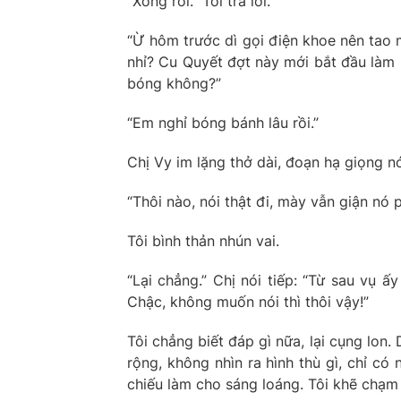
“Xong rồi.” Tôi trả lời.
“Ừ hôm trước dì gọi điện khoe nên tao 
nhỉ? Cu Quyết đợt này mới bắt đầu làm 
bóng không?”
“Em nghỉ bóng bánh lâu rồi.”
Chị Vy im lặng thở dài, đoạn hạ giọng nó
“Thôi nào, nói thật đi, mày vẫn giận nó 
Tôi bình thản nhún vai.
“Lại chẳng.” Chị nói tiếp: “Từ sau vụ 
Chậc, không muốn nói thì thôi vậy!”
Tôi chẳng biết đáp gì nữa, lại cụng lon
rộng, không nhìn ra hình thù gì, chỉ có
chiếu làm cho sáng loáng. Tôi khẽ chạm 