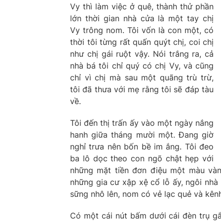
Vy thì làm việc ở quê, thành thử phần
lớn thời gian nhà cửa là một tay chị
Vy trông nom. Tôi vốn là con một, có
thời tôi từng rất quấn quýt chị, coi chị
như chị gái ruột vậy. Nói trắng ra, cả
nhà bá tôi chỉ quý có chị Vy, và cũng
chỉ vì chị mà sau một quãng trù trừ,
tôi đã thưa với mẹ rằng tôi sẽ đáp tàu
về.
Tôi đến thị trấn ấy vào một ngày nắng
hanh giữa tháng mười một. Đang giờ
nghỉ trưa nên bốn bề im ắng. Tôi đeo
ba lô dọc theo con ngõ chật hẹp với
những mặt tiền đơn điệu một màu vàng
những gia cư xập xệ cổ lỗ ấy, ngôi nhà 
sững nhô lên, nom có vẻ lạc quẻ và kênh
Có một cái nút bấm dưới cái đèn trụ gắ