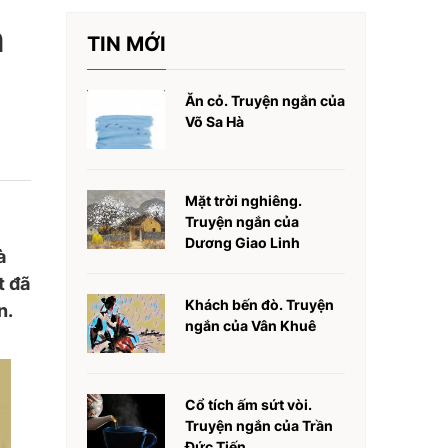
h
TIN MỚI
Ăn cỏ. Truyện ngắn của
Võ Sa Hà
Mặt trời nghiêng.
Truyện ngắn của
Dương Giao Linh
à
t đã
Khách bến đò. Truyện
n.
ngắn của Vân Khuê
Cổ tích ấm sứt vòi.
Truyện ngắn của Trần
Đức Tiến