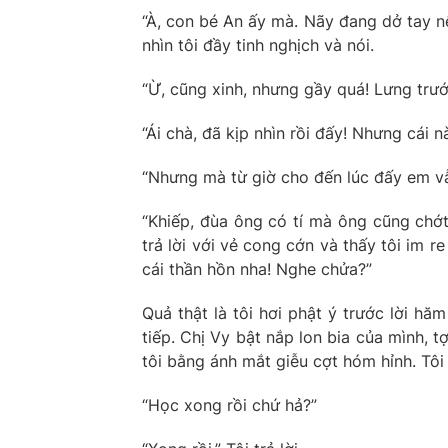
“À, con bé An ấy mà. Nãy đang dở tay n
nhìn tôi đầy tinh nghịch và nói.
“Ừ, cũng xinh, nhưng gầy quá! Lưng trướ
“Ái chà, đã kịp nhìn rồi đấy! Nhưng cái
“Nhưng mà từ giờ cho đến lúc đấy em vẫ
“Khiếp, đùa ông có tí mà ông cũng chớt
trả lời với vẻ cong cớn và thấy tôi im r
cái thần hồn nha! Nghe chửa?”
Quả thật là tôi hơi phật ý trước lời hă
tiếp. Chị Vy bật nắp lon bia của mình, t
tôi bằng ánh mắt giễu cợt hóm hỉnh. Tôi
“Học xong rồi chứ hả?”