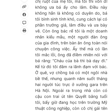
chị ruột của mẹ tôi, mà tôi thì vốn dĩ
không ưa bá ấy cho lắm. Điều này
không hẳn là không có duyên do, bá
tôi bình sinh tính khó, cung cách lại có
phần trưởng giả, lắm điều và ưa bày
vẽ. Còn ông bác rể tôi là một doanh
nhân kiểu mẫu, một người đàn ông
của gia đình, trên bàn ăn ông toàn nói
chuyện công việc. Ấy thế mà có lần
tôi mắc lỗi, ông đã điềm nhiên nói với
bá rằng: “Cháu của bà thì bà dạy đi.”
Kể từ đó tôi đâm ra lãnh đạm với bác.
Ở quê, vợ chồng bá có một ngôi nhà
bề thế, nhưng quanh năm suốt tháng
hai người túc trực ở xưởng gara trên
Hà Nội. Ngoài ra trong nhà còn có
cậu con trai út tên Quyết bằng tuổi
tôi, bấy giờ đang học trên trường Mỹ
thuật công nghiệp, còn cô chị gái tên