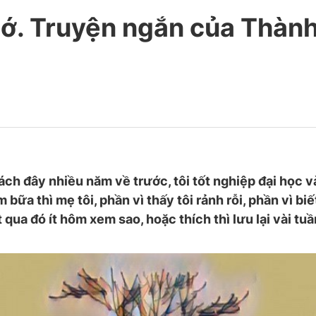
ớ. Truyện ngắn của Thàn
h đây nhiều năm về trước, tôi tốt nghiệp đại học v
bữa thì mẹ tôi, phần vì thấy tôi rảnh rỗi, phần vì biế
 qua đó ít hôm xem sao, hoặc thích thì lưu lại vài tuầ