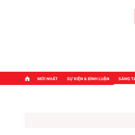
MỚI NHẤT
SỰ KIỆN & BÌNH LUẬN
SÁNG T