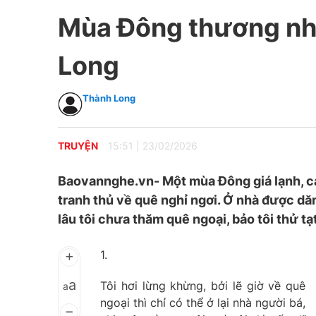
Mùa Đông thương nh
Long
Thành Long
TRUYỆN
15:51
|
23/02/2026
Baovannghe.vn- Một mùa Đông giá lạnh, các
tranh thủ về quê nghỉ ngơi. Ở nhà được dăm 
lâu tôi chưa thăm quê ngoại, bảo tôi thử tạt
1.
a
Tôi hơi lừng khừng, bởi lẽ giờ về quê
a
ngoại thì chỉ có thể ở lại nhà người bá,