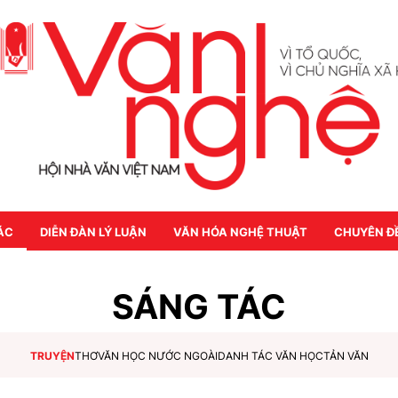
ÁC
DIỄN ĐÀN LÝ LUẬN
VĂN HÓA NGHỆ THUẬT
CHUYÊN Đ
SÁNG TÁC
TRUYỆN
THƠ
VĂN HỌC NƯỚC NGOÀI
DANH TÁC VĂN HỌC
TẢN VĂN