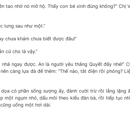
ên tao nhờ nó mở hộ. Thấy con bé xinh đúng không?” Chị 
c lưng sau như một.”
 này chưa khám chưa biết được đâu!”
n cứ cho là vậy.”
 nhả ngay được. An là người yêu thằng Quyết đấy nhé!” C
e nên càng lựa đà đế thêm: “Thế nào, tắt điện rồi phỏng? Li
m dọa có phần sống sượng ấy, đành cười trừ rồi lẳng lặng 
ợp một ngụm nhỏ, dẩu môi theo kiểu đàn bà, rồi tiếp tục nh
 cũng uống một hơi dài.