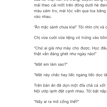
mái theo cái mốt trên đông dưới hè đa
màu xám tro, mái tóc vấn qua loa bằng 
vào nhau.
“Ăn mặc sành chưa kìa!” Tôi nhìn chị và 
Chị vừa cười vừa liệng vỏ trứng vào bồn
“Chứ ai già như mày cho được. Học đâu r
thật vẫn đáng ghét như ngày nào!”
“Mắt em làm sao?”
“Mắt này chắc hay liếc ngang liếc dọc l
Trên bàn ăn đã dọn một đĩa chả cá xốt 
Nội ướp lạnh đặt cạnh nhau. Tôi bật nắp
“Nãy ai ra mở cổng thế?”