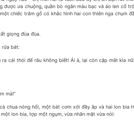
ng được ưa chuộng, quần bò ngắn màu bạc và áo len cổ tr
một chiếc trâm gỗ có khắc hình hai con thiên nga chụm đ
cất giọng đùa đùa.
 rửa bát:
a cái thói để râu không biết! Ái à, lại còn cặp mắt kia nữ
ắm mà!”
cà chua nóng hổi, một bát cơm xới đầy ắp và hai lon bia 
 một lon bia, tợp một ngụm, vừa nhăn mặt vừa nói: