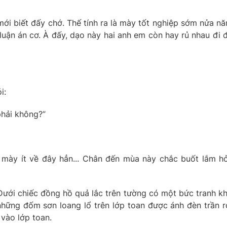
mới biết đấy chớ. Thế tính ra là mày tốt nghiệp sớm nửa n
luận án cơ. À đấy, dạo này hai anh em còn hay rủ nhau đi 
i:
phải không?”
ấy mày ít về đây hẳn... Chân đến mùa này chắc buốt lắm h
. Dưới chiếc đồng hồ quả lắc trên tường có một bức tranh k
 những đốm sơn loang lổ trên lớp toan được ánh đèn trần r
vào lớp toan.