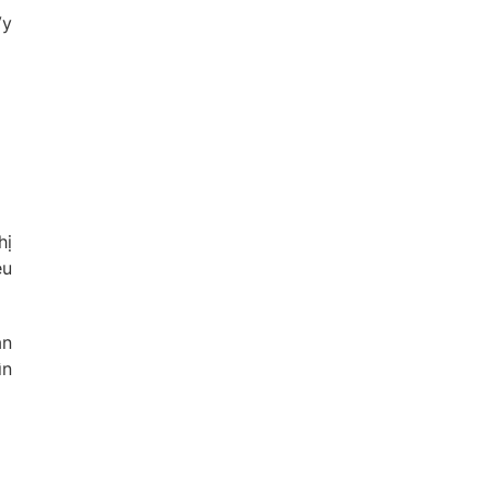
Vy
hị
ệu
ăn
ìn