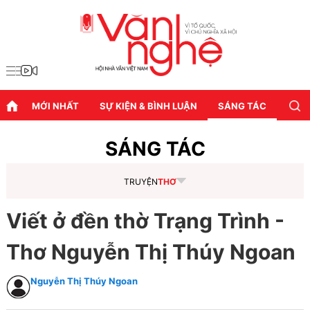
MỚI NHẤT
SỰ KIỆN & BÌNH LUẬN
SÁNG TÁC
DIỄN
SÁNG TÁC
TRUYỆN
THƠ
Viết ở đền thờ Trạng Trình -
Thơ Nguyễn Thị Thúy Ngoan
Nguyễn Thị Thúy Ngoan