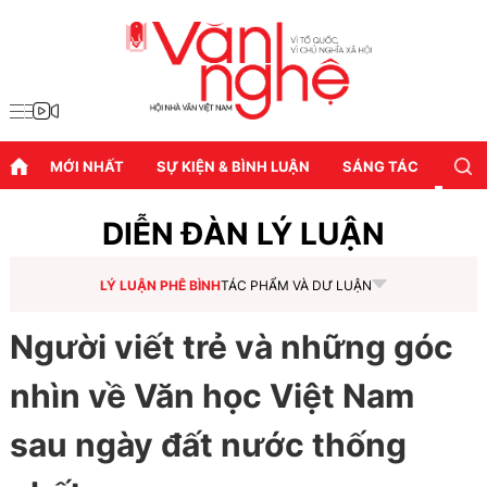
MỚI NHẤT
SỰ KIỆN & BÌNH LUẬN
SÁNG TÁC
DIỄN
DIỄN ĐÀN LÝ LUẬN
LÝ LUẬN PHÊ BÌNH
TÁC PHẨM VÀ DƯ LUẬN
Người viết trẻ và những góc
nhìn về Văn học Việt Nam
sau ngày đất nước thống