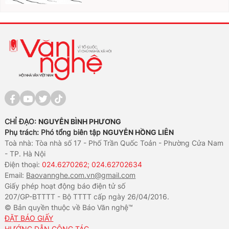
CHỈ ĐẠO:
NGUYỄN BÌNH PHƯƠNG
Phụ trách: Phó tổng biên tập
NGUYỄN HỒNG LIÊN
Toà nhà: Tòa nhà số 17 - Phố Trần Quốc Toản - Phường Cửa Nam
- TP. Hà Nội
Điện thoại:
024.6270262; 024.62702634
Email:
Baovannghe.com.vn@gmail.com
Giấy phép hoạt động báo điện tử số
207/GP-BTTTT - Bộ TTTT cấp ngày 26/04/2016.
© Bản quyền thuộc về Báo Văn nghệ™
ĐẶT BÁO GIẤY
HƯỚNG DẪN CÔNG TÁC