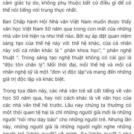
cảm giác tự do, không phụ thuộc bất cứ điều gì để có
thể nói tiếng nói trung thực nhất.
Ban Chấp hành Hội Nhà văn Việt Nam muốn được thấy
văn học Việt Nam 50 năm qua trong con mắt của những
nhà văn trẻ hiện ra như thế nào. Bởi sự áp đặt quan niệm
sáng tạo của thế hệ này với thế hệ khác, của cá nhân
này với cá nhân khác là ” phản khoa học”, ” phản nghệ
thuật “. Trong sáng tạo nghệ thuật không có cái gọi là
“độc tôn chân lý”. Mỗi thời đại, mỗi thế hệ và mỗi cá
nhân nghệ sỹ là một “đơn vị độc lập”và mang đến những
giá trị độc lập và khác biệt.
Trong tọa đàm này, các nhà văn trẻ sẽ cất tiếng về văn
học 50 năm qua, hay nói cách khác là về văn học của
các nhà văn thế hệ trước. Lâu nay chúng ta thường có
một thói quen tệ hại là chỉ những người già mới là những
người “nói như dạy bảo” cho những người trẻ. Nhưng lần
này, những người già là những người ngồi nghe những
người trẻ “phán quyết” về mình. Sự “phán quyết ” như