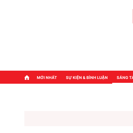
MỚI NHẤT
SỰ KIỆN & BÌNH LUẬN
SÁNG T