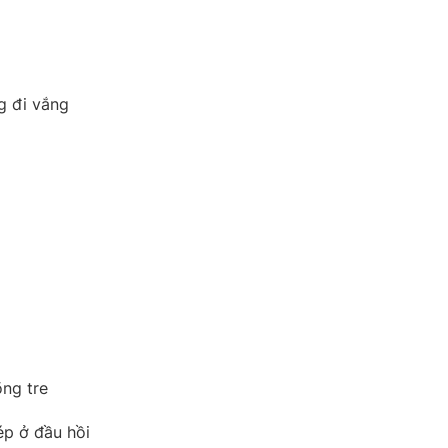
g đi vắng
õng tre
ép ở đầu hồi