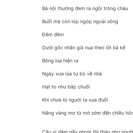
Bà nội thường đem ra ngồi trông cháu
Buổi mẹ còn lóp ngóp ngoài sông
Đêm đêm
Dưới gốc nhãn già nua theo lời bà kể
Bông lúa hiện ra
Ngày xưa lúa tự bò về nhà
Hạt to như bắp chuối
Khi chưa bị người ta xua đuổi
Nắng vàng mơ từ mờ sớm đến chiều hô
Câu ví dặm gầy nhom thì thào như ngườ