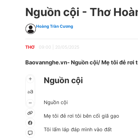
Nguồn cội - Thơ Ho
Hoàng Trần Cương
THƠ
09:00
|
20/05/2025
Baovannghe.vn- Nguồn cội/ Mẹ tôi đẻ rơi tô
Nguồn cội
a
a
Nguồn cội
Mẹ tôi đẻ rơi tôi bên cối giã gạo
Tôi lấm láp đáp mình vào đất