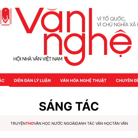
ÁC
DIỄN ĐÀN LÝ LUẬN
VĂN HÓA NGHỆ THUẬT
CHUYÊN Đ
SÁNG TÁC
TRUYỆN
THƠ
VĂN HỌC NƯỚC NGOÀI
DANH TÁC VĂN HỌC
TẢN VĂN