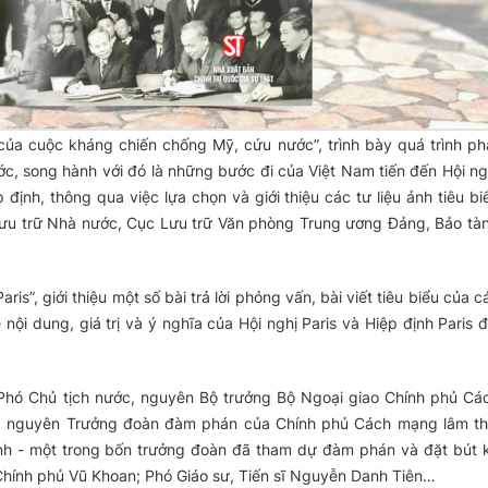
của cuộc kháng chiến chống Mỹ, cứu nước”, trình bày quá trình ph
c, song hành với đó là những bước đi của Việt Nam tiến đến Hội ng
p định, thông qua việc lựa chọn và giới thiệu các tư liệu ảnh tiêu bi
Lưu trữ Nhà nước, Cục Lưu trữ Văn phòng Trung ương Đảng, Bảo tà
is”, giới thiệu một số bài trả lời phỏng vấn, bài viết tiêu biểu của c
ội dung, giá trị và ý nghĩa của Hội nghị Paris và Hiệp định Paris đ
Phó Chủ tịch nước, nguyên Bộ trưởng Bộ Ngoại giao Chính phủ Cá
, nguyên Trưởng đoàn đàm phán của Chính phủ Cách mạng lâm th
h - một trong bốn trưởng đoàn đã tham dự đàm phán và đặt bút 
Chính phủ Vũ Khoan; Phó Giáo sư, Tiến sĩ Nguyễn Danh Tiên…