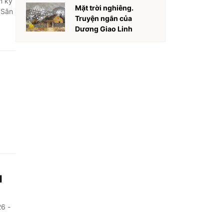
m kỳ
Mặt trời nghiêng.
 Sân
Truyện ngắn của
Dương Giao Linh
l
26 -