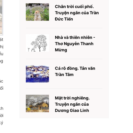
Chân trời cuối phố.
Truyện ngắn của Trần
Đức Tiến
Nhà và thiên nhiên -
át
Thơ Nguyễn Thanh
hị
Mừng
ểu
ng
Cá rô đồng. Tản văn
Trần Tâm
ác
ối
Mặt trời nghiêng.
Truyện ngắn của
ch
Dương Giao Linh
ời
ký