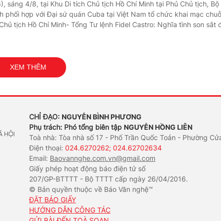
, sáng 4/8, tại Khu Di tích Chủ tịch Hồ Chí Minh tại Phủ Chủ tịch, Bộ
ch phối hợp với Đại sứ quán Cuba tại Việt Nam tổ chức khai mạc chuỗ
hủ tịch Hồ Chí Minh- Tổng Tư lệnh Fidel Castro: Nghĩa tình son sắt 
XEM THÊM
CHỈ ĐẠO:
NGUYỄN BÌNH PHƯƠNG
Phụ trách: Phó tổng biên tập
NGUYỄN HỒNG LIÊN
Toà nhà: Tòa nhà số 17 - Phố Trần Quốc Toản - Phường Cử
Điện thoại:
024.6270262; 024.62702634
Email:
Baovannghe.com.vn@gmail.com
Giấy phép hoạt động báo điện tử số
207/GP-BTTTT - Bộ TTTT cấp ngày 26/04/2016.
© Bản quyền thuộc về Báo Văn nghệ™
ĐẶT BÁO GIẤY
HƯỚNG DẪN CÔNG TÁC
GỬI BÀI ĐẾN TOÀ SOẠN