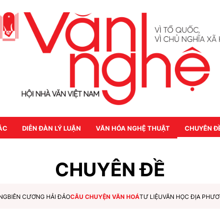
ÁC
DIỄN ĐÀN LÝ LUẬN
VĂN HÓA NGHỆ THUẬT
CHUYÊN Đ
CHUYÊN ĐỀ
NG
BIÊN CƯƠNG HẢI ĐẢO
CÂU CHUYỆN VĂN HOÁ
TƯ LIỆU
VĂN HỌC ĐỊA PHƯ