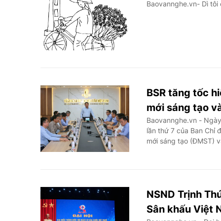
Baovannghe.vn- Dì tôi 
BSR tăng tốc hi
mới sáng tạo v
Baovannghe.vn - Ngày 
lần thứ 7 của Ban Chỉ 
mới sáng tạo (ĐMST) v
NSND Trịnh Thúy
Sân khấu Việt