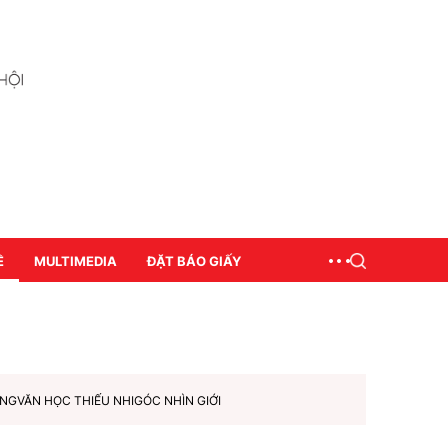
Ề
MULTIMEDIA
ĐẶT BÁO GIẤY
ƠNG
VĂN HỌC THIẾU NHI
GÓC NHÌN GIỚI