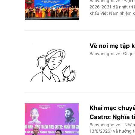
Baovannghe.vn - Đại hộ
2026-2031 đã nhất trí 
khấu Việt Nam nhiệm 
Về nơi mẹ tập 
Baovannghe.vn- Đi qua
Khai mạc chuyên
Castro: Nghĩa t
Baovannghe.vn - Nhân 
13/8/2026) và hướng tớ