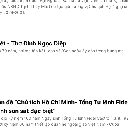
i đại biểu toàn quốc Hội Nghệ sĩ Sân khấu Việt Nam lần thứ X, nhiệ
bầu NSND Trịnh Thúy Mùi tiếp tục giữ cương vị Chủ tịch Hội Nghệ sĩ
kỳ 2026-2031.
kết - Thơ Đinh Ngọc Diệp
 70 năm, nơi mẹ tập kết- con về
/
Con ngày ấy còn trong bụng mẹ
 đề “Chủ tịch Hồ Chí Minh- Tổng Tư lệnh Fide
ình son sắt đặc biệt”
dịp kỷ niệm 100 năm Ngày sinh Tổng Tư lệnh Fidel Castro (13/8/19
i kỷ niệm 66 năm thiết lập quan hệ ngoại giao Việt Nam - Cuba