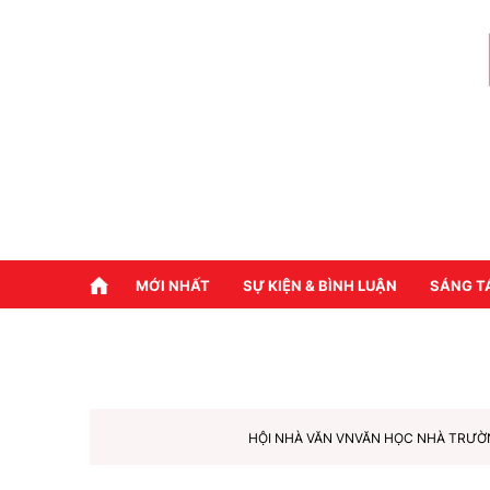
MỚI NHẤT
SỰ KIỆN & BÌNH LUẬN
SÁNG T
HỘI NHÀ VĂN VN
VĂN HỌC NHÀ TRƯỜ