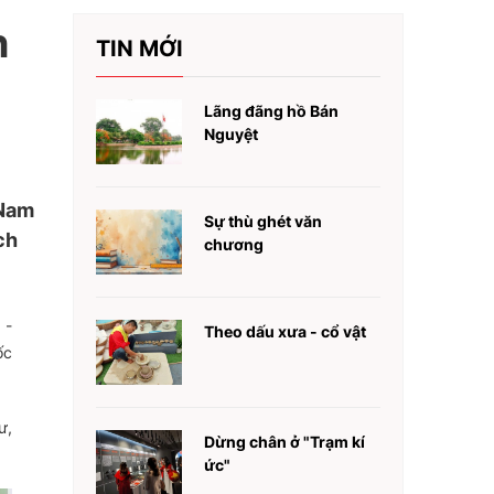
n
TIN MỚI
Lãng đãng hồ Bán
Nguyệt
 Nam
Sự thù ghét văn
ch
chương
 -
Theo dấu xưa - cổ vật
ốc
ư,
Dừng chân ở "Trạm kí
ức"