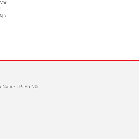
 Văn
i
đặc
a Nam - TP. Hà Nội