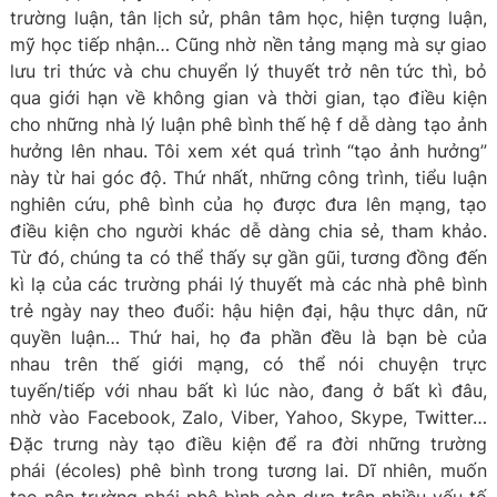
trường luận, tân lịch sử, phân tâm học, hiện tượng luận,
mỹ học tiếp nhận… Cũng nhờ nền tảng mạng mà sự giao
lưu tri thức và chu chuyển lý thuyết trở nên tức thì, bỏ
qua giới hạn về không gian và thời gian, tạo điều kiện
cho những nhà lý luận phê bình thế hệ f dễ dàng tạo ảnh
hưởng lên nhau. Tôi xem xét quá trình “tạo ảnh hưởng”
này từ hai góc độ. Thứ nhất, những công trình, tiểu luận
nghiên cứu, phê bình của họ được đưa lên mạng, tạo
điều kiện cho người khác dễ dàng chia sẻ, tham khảo.
Từ đó, chúng ta có thể thấy sự gần gũi, tương đồng đến
kì lạ của các trường phái lý thuyết mà các nhà phê bình
trẻ ngày nay theo đuổi: hậu hiện đại, hậu thực dân, nữ
quyền luận… Thứ hai, họ đa phần đều là bạn bè của
nhau trên thế giới mạng, có thể nói chuyện trực
tuyến/tiếp với nhau bất kì lúc nào, đang ở bất kì đâu,
nhờ vào Facebook, Zalo, Viber, Yahoo, Skype, Twitter…
Đặc trưng này tạo điều kiện để ra đời những trường
phái (écoles) phê bình trong tương lai. Dĩ nhiên, muốn