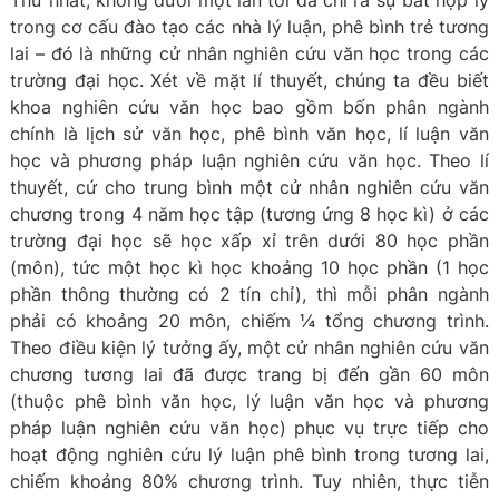
Thứ nhất, không dưới một lần tôi đã chỉ ra sự bất hợp lý
trong cơ cấu đào tạo các nhà lý luận, phê bình trẻ tương
lai – đó là những cử nhân nghiên cứu văn học trong các
trường đại học. Xét về mặt lí thuyết, chúng ta đều biết
khoa nghiên cứu văn học bao gồm bốn phân ngành
chính là lịch sử văn học, phê bình văn học, lí luận văn
học và phương pháp luận nghiên cứu văn học. Theo lí
thuyết, cứ cho trung bình một cử nhân nghiên cứu văn
chương trong 4 năm học tập (tương ứng 8 học kì) ở các
trường đại học sẽ học xấp xỉ trên dưới 80 học phần
(môn), tức một học kì học khoảng 10 học phần (1 học
phần thông thường có 2 tín chỉ), thì mỗi phân ngành
phải có khoảng 20 môn, chiếm ¼ tổng chương trình.
Theo điều kiện lý tưởng ấy, một cử nhân nghiên cứu văn
chương tương lai đã được trang bị đến gần 60 môn
(thuộc phê bình văn học, lý luận văn học và phương
pháp luận nghiên cứu văn học) phục vụ trực tiếp cho
hoạt động nghiên cứu lý luận phê bình trong tương lai,
chiếm khoảng 80% chương trình. Tuy nhiên, thực tiễn