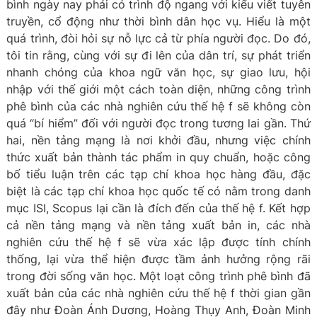
bình ngày nay phải có trình độ ngang với kiểu viết tuyên
truyền, cổ động như thời bình dân học vụ. Hiểu là một
quá trình, đòi hỏi sự nỗ lực cả từ phía người đọc. Do đó,
tôi tin rằng, cùng với sự đi lên của dân trí, sự phát triển
nhanh chóng của khoa ngữ văn học, sự giao lưu, hội
nhập với thế giới một cách toàn diện, những công trình
phê bình của các nhà nghiên cứu thế hệ f sẽ không còn
quá “bí hiểm” đối với người đọc trong tương lai gần. Thứ
hai, nền tảng mạng là nơi khởi đầu, nhưng việc chính
thức xuất bản thành tác phẩm in quy chuẩn, hoặc công
bố tiểu luận trên các tạp chí khoa học hàng đầu, đặc
biệt là các tạp chí khoa học quốc tế có nằm trong danh
mục ISI, Scopus lại cần là đích đến của thế hệ f. Kết hợp
cả nền tảng mạng và nền tảng xuất bản in, các nhà
nghiên cứu thế hệ f sẽ vừa xác lập được tính chính
thống, lại vừa thể hiện được tầm ảnh hưởng rộng rãi
trong đời sống văn học. Một loạt công trình phê bình đã
xuất bản của các nhà nghiên cứu thế hệ f thời gian gần
đây như Đoàn Ánh Dương, Hoàng Thụy Anh, Đoàn Minh