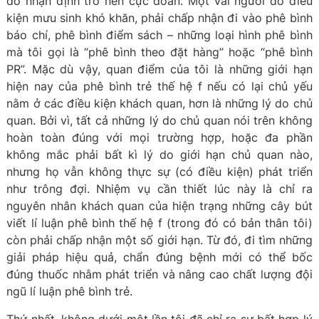
đó nhận định trở nên cực đoan. Một vài người do điều
kiện mưu sinh khó khăn, phải chấp nhận đi vào phê bình
báo chí, phê bình điểm sách – những loại hình phê bình
mà tôi gọi là “phê bình theo đặt hàng” hoặc “phê bình
PR”. Mặc dù vậy, quan điểm của tôi là những giới hạn
hiện nay của phê bình trẻ thế hệ f nếu có lại chủ yếu
nằm ở các điều kiện khách quan, hơn là những lý do chủ
quan. Bởi vì, tất cả những lý do chủ quan nói trên không
hoàn toàn đúng với mọi trường hợp, hoặc đa phần
không mắc phải bất kì lý do giới hạn chủ quan nào,
nhưng họ vẫn không thực sự (có điều kiện) phát triển
như trông đợi. Nhiệm vụ cần thiết lúc này là chỉ ra
nguyên nhân khách quan của hiện trạng những cây bút
viết lí luận phê bình thế hệ f (trong đó có bản thân tôi)
còn phải chấp nhận một số giới hạn. Từ đó, đi tìm những
giải pháp hiệu quả, chẩn đúng bệnh mới có thể bốc
đúng thuốc nhằm phát triển và nâng cao chất lượng đội
ngũ lí luận phê bình trẻ.