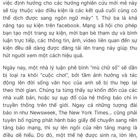
việc định hướng cho các hướng nghiên cứu mới mẻ này
sẽ tùy thuộc vào điều kiện là các kết quả cuối cùng có
thể dịch được sang ngôn ngữ máy” 1. Thứ ba là khả
năng tạo sự kiện trên facebook. Mạng xã hội cho phép
bạn tạo một trang sự kiện, mời bạn bè tham dự và bình
luận trực tiếp, các thông tin, ảnh, video liên quan đến sự
kiện đều dễ dàng được đăng tải lên trang này giúp thu
hút người xem một cách hiệu quả.
Ngày nay, một nhà lý luận phê bình “mù chữ số” sẽ dần
bị loại ra khỏi “cuộc chơi”, bởi tầm ảnh hưởng và tác
động lên đời sống văn học của anh sẽ bị thu hẹp lại
theo thời gian. Chúng ta từng thấy sự khốn đốn của các
nhà xuất bản, hoặc sự sụp đổ của hệ thống báo chí in
truyền thống trên thế giới. Ngay cả những tượng đài
báo in như Newsweek, The New York Times… cũng phải
tuyên bố ngừng phát hành báo giấy để chuyển sang nền
tảng báo mạng, thì sự lên ngôi của nền tảng mạng là
điều dễ hiểu. Do đó, một thế hệ được sinh ra, lớn lên,