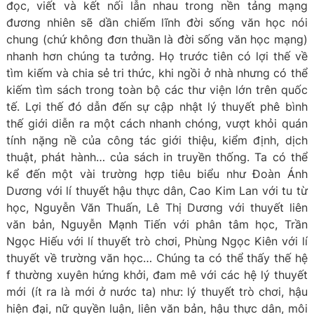
đọc, viết và kết nối lẫn nhau trong nền tảng mạng
đương nhiên sẽ dần chiếm lĩnh đời sống văn học nói
chung (chứ không đơn thuần là đời sống văn học mạng)
nhanh hơn chúng ta tưởng. Họ trước tiên có lợi thế về
tìm kiếm và chia sẻ tri thức, khi ngồi ở nhà nhưng có thể
kiếm tìm sách trong toàn bộ các thư viện lớn trên quốc
tế. Lợi thế đó dẫn đến sự cập nhật lý thuyết phê bình
thế giới diễn ra một cách nhanh chóng, vượt khỏi quán
tính nặng nề của công tác giới thiệu, kiểm định, dịch
thuật, phát hành… của sách in truyền thống. Ta có thể
kể đến một vài trường hợp tiêu biểu như Đoàn Ánh
Dương với lí thuyết hậu thực dân, Cao Kim Lan với tu từ
học, Nguyễn Văn Thuấn, Lê Thị Dương với thuyết liên
văn bản, Nguyễn Mạnh Tiến với phân tâm học, Trần
Ngọc Hiếu với lí thuyết trò chơi, Phùng Ngọc Kiên với lí
thuyết về trường văn học… Chúng ta có thể thấy thế hệ
f thường xuyên hứng khởi, đam mê với các hệ lý thuyết
mới (ít ra là mới ở nước ta) như: lý thuyết trò chơi, hậu
hiện đại, nữ quyền luận, liên văn bản, hậu thực dân, môi