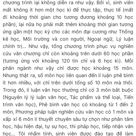
chương trình lại không diễn ra như vậy. Bởi vì, sinh viên
mất không ít hơn một học kì để thực tập, thực tế (mất
đi khoảng thời gian cho tương đương khoảng 10 học
phần), lại nữa họ phải mất thêm khoảng thời gian tương
ứng gần một học kỳ cho các môn đại cương như Thống
kê học, Môi trường và con người, Ngoại ngữ, Lý luận
chính trị… Như vậy, tổng chương trình phục vụ nghiên
cứu văn chương chỉ còn khoảng trên dưới 60 học phần
(tương ứng với khoảng 120 tín chỉ và 6 học kì). Mỗi
phân ngành như vậy chỉ được học khoảng 15 môn.
Nhưng thật ra, số môn học liên quan đến lí luận phê bình
ít hơn nhiều, với chỉ trên dưới tổng số 10 môn mà thôi.
Trong đó, lí luận văn học thường chỉ có 3 môn bắt buộc
(Nguyên lý lý luận văn học, Tác phẩm và thể loại, Tiến
trình văn học), Phê bình văn học có khoảng từ 1 đến 2
môn, Phương pháp luận nghiên cứu văn học có 1 môn và
xấp xỉ 6 môn lí thuyết chuyên sâu tự chọn như phân tâm
học, hậu hiện đại, tự sự học, thi pháp học, tiếp nhận văn
học… Tôi nhẩm tính, sinh viên được đào tạo để làm