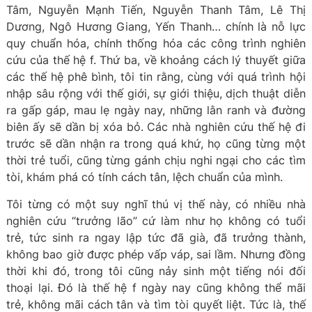
Tâm, Nguyễn Mạnh Tiến, Nguyễn Thanh Tâm, Lê Thị
Dương, Ngô Hương Giang, Yến Thanh… chính là nỗ lực
quy chuẩn hóa, chính thống hóa các công trình nghiên
cứu của thế hệ f. Thứ ba, về khoảng cách lý thuyết giữa
các thế hệ phê bình, tôi tin rằng, cùng với quá trình hội
nhập sâu rộng với thế giới, sự giới thiệu, dịch thuật diễn
ra gấp gáp, mau lẹ ngày nay, những lằn ranh và đường
biên ấy sẽ dần bị xóa bỏ. Các nhà nghiên cứu thế hệ đi
trước sẽ dần nhận ra trong quá khứ, họ cũng từng một
thời trẻ tuổi, cũng từng gánh chịu nghi ngại cho các tìm
tòi, khám phá có tính cách tân, lệch chuẩn của mình.
Tôi từng có một suy nghĩ thú vị thế này, có nhiều nhà
nghiên cứu “trưởng lão” cứ làm như họ không có tuổi
trẻ, tức sinh ra ngay lập tức đã già, đã trưởng thành,
không bao giờ được phép vấp váp, sai lầm. Nhưng đồng
thời khi đó, trong tôi cũng nảy sinh một tiếng nói đối
thoại lại. Đó là thế hệ f ngày nay cũng không thể mãi
trẻ, không mãi cách tân và tìm tòi quyết liệt. Tức là, thế