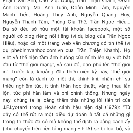
Phạm Văn Ánh, Cao Việt Dũng, Trần Thiện Khanh, Đoàn
Ánh Dương, Mai Anh Tuấn, Đoàn Minh Tâm, Nguyễn
Mạnh Tiến, Hoàng Thụy Anh, Nguyễn Quang Huy,
Nguyễn Thanh Tâm, Phùng Gia Thế, Trần Ngọc Hiếu…
Đa số đều sở hữu một tài khoản facebook, một số
người có blog riêng nổi tiếng (ví dụ blog của Trần Ngọc
Hiếu), hoặc cả một trang web văn chương có tín thế (ví
dụ phebinhvanhoc.com.vn của Trần Thiện Khanh). Họ
viết và thể hiện tầm ảnh hưởng của mình lên sự viết bắt
đầu từ “thế giới mạng”, và sau đó, bao phủ lên “thế giới
in”. Trước kia, khoảng đầu thiên niên kỷ này, “thế giới
mạng” còn là danh từ miệt thị, khinh khi, nhằm chỉ sự
thiếu nghiêm túc, ít tinh thần học thuật, vàng thau lẫn
lộn, tức phi hàn lâm và phi chính thống. Nhưng ngày
nay, chúng ta lại càng thấm thía những lời tiên tri của
J.F.Lyotard trong Hoàn cảnh hậu hiện đại (1979): “Từ
đây có thể rút ra một điều dự đoán là tất cả những gì
trong tri thức đã có mà không thể dịch ra bằng cách ấy
(chu chuyển trên nền tảng mạng – PTA) sẽ bị loại bỏ, và