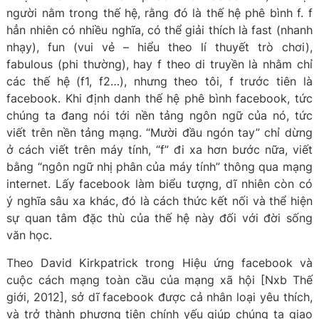
người nằm trong thế hệ, rằng đó là thế hệ phê bình f. f
hẳn nhiên có nhiều nghĩa, có thể giải thích là fast (nhanh
nhạy), fun (vui vẻ – hiểu theo lí thuyết trò chơi),
fabulous (phi thường), hay f theo di truyền là nhằm chỉ
các thế hệ (f1, f2…), nhưng theo tôi, f trước tiên là
facebook. Khi định danh thế hệ phê bình facebook, tức
chúng ta đang nói tới nền tảng ngôn ngữ của nó, tức
viết trên nền tảng mạng. “Mười đầu ngón tay” chỉ dừng
ở cách viết trên máy tính, “f” đi xa hơn bước nữa, viết
bằng “ngôn ngữ nhị phân của máy tính” thông qua mạng
internet. Lấy facebook làm biểu tượng, dĩ nhiên còn có
ý nghĩa sâu xa khác, đó là cách thức kết nối và thể hiện
sự quan tâm đặc thù của thế hệ này đối với đời sống
văn học.
Theo David Kirkpatrick trong Hiệu ứng facebook và
cuộc cách mạng toàn cầu của mạng xã hội [Nxb Thế
giới, 2012], sở dĩ facebook được cả nhân loại yêu thích,
và trở thành phương tiện chính yếu giúp chúng ta giao