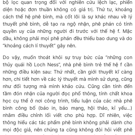
bộ lọc quan trọng đối với nghiên cứu lệch lạc, phiến
diện hoặc đơn thuần không có giá trị. Thứ tư, khoảng
cách thế hệ phê bình, mà cốt lõi là sự khác nhau về lý
thuyết phê bình, dễ tạo ra ngộ nhận, phê phán có tính
quyền uy của những người đi trước với thế hệ f. Mặc
dầu, không phải mọi phê phán đều thiếu bao dung và do
“khoảng cách lí thuyết” gây nên.
Do vậy, muốn thoát khỏi sự truy bức của “những con
thủy quái hồ Loch Ness”, nhà phê bình trẻ thế hệ f cần
những điều kiện sau: Thứ nhất, cần giới thuyết kĩ càng
hơn, chi tiết hơn về các lý thuyết mà mình sử dụng, cũng
như đối tượng mà mình khảo cứu. Cũng cần tính đến
tầm đón nhận của người đọc phổ thông, tính chất khoa
học cụ thể ở nơi công trình, tiểu luận của các nhà phê
bình công bố (báo in, báo mạng, hội thảo, kỉ yếu…)
nhằm điều chỉnh lối viết cho phù hợp. Dĩ nhiên, việc
thông hiểu các tác phẩm phê bình không phải dành cho
mọi độc giả, nên chúng ta cũng không đòi hỏi viết phê