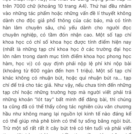
trên 7000 chữ (khoảng 10 trang A4). Thứ hai đều nhắm
vào những tác phẩm hoặc những vấn đề lí thuyết không
dành cho độc giả phổ thông của các báo, mà có tính
hàn lâm chuyên sâu, chủ yếu dành cho người đọc
chuyên nghiệp, có tầm đón nhận cao. Một số tạp chí
khoa học có chỉ số khoa học được tính điểm hiện nay
(nhất là những tạp chí khoa học ở các trường đại học
lớn nằm trong danh mục tính điểm khoa học phong học
hàm, học vị) có quy định phải nộp lệ phí khi nộp bài
(khoảng từ 600 ngàn đến hơn 1 triệu). Một số tạp chí
khác không có nhuận bút, hoặc qui nhuận bút ra… tạp
chí để trả cho tác giả. Như vậy, nếu chưa tính đến những
tạp chí hoặc những trường hợp mà người viết phải trả
những khoản “lót tay” bất minh để đăng bài, thì chúng
ta cũng đã có thể thấy công tác nghiên cứu văn chương
hầu như không mang lại nguồn lợi kinh tế nào đáng kể
có thể giúp nhà phê bình có thể tự sống bằng ngòi bút.
Trừ một số rất rất ít cây bút trẻ có tên tuổi và phải viết