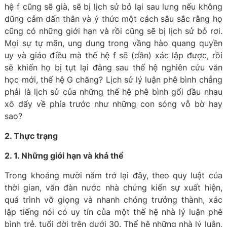
hệ f cũng sẽ già, sẽ bị lịch sử bỏ lại sau lưng nếu không
dũng cảm dấn thân và ý thức một cách sâu sắc rằng họ
cũng có những giới hạn và rồi cũng sẽ bị lịch sử bỏ rơi.
Mọi sự tự mãn, ung dung trong vầng hào quang quyền
uy và giáo điều mà thế hệ f sẽ (dần) xác lập được, rồi
sẽ khiến họ bị tụt lại đằng sau thế hệ nghiên cứu văn
học mới, thế hệ G chăng? Lịch sử lý luận phê bình chẳng
phải là lịch sử của những thế hệ phê bình gối đầu nhau
xô đẩy về phía trước như những con sóng vỗ bờ hay
sao?
2. Thực trạng
2. 1. Những giới hạn và khả thể
Trong khoảng mười năm trở lại đây, theo quy luật của
thời gian, văn đàn nước nhà chứng kiến sự xuất hiện,
quá trình vỡ giọng và nhanh chóng trưởng thành, xác
lập tiếng nói có uy tín của một thế hệ nhà lý luận phê
bình trẻ, tuổi đời trên dưới 30. Thế hệ những nhà lý luận,