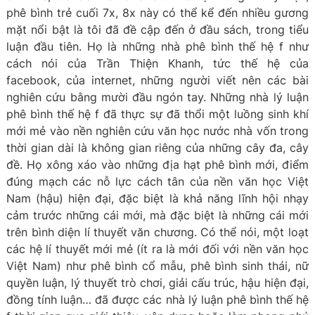
phê bình trẻ cuối 7x, 8x này có thể kể đến nhiều gương
mặt nổi bật là tôi đã đề cập đến ở đầu sách, trong tiểu
luận đầu tiên. Họ là những nhà phê bình thế hệ f như
cách nói của Trần Thiện Khanh, tức thế hệ của
facebook, của internet, những người viết nên các bài
nghiên cứu bằng mười đầu ngón tay. Những nhà lý luận
phê bình thế hệ f đã thực sự đã thổi một luồng sinh khí
mới mẻ vào nền nghiên cứu văn học nước nhà vốn trong
thời gian dài là không gian riêng của những cây đa, cây
đề. Họ xông xáo vào những địa hạt phê bình mới, điểm
đúng mạch các nỗ lực cách tân của nền văn học Việt
Nam (hậu) hiện đại, đặc biệt là khả năng lĩnh hội nhạy
cảm trước những cái mới, mà đặc biệt là những cái mới
trên bình diện lí thuyết văn chương. Có thể nói, một loạt
các hệ lí thuyết mới mẻ (ít ra là mới đối với nền văn học
Việt Nam) như phê bình cổ mẫu, phê bình sinh thái, nữ
quyền luận, lý thuyết trò chơi, giải cấu trúc, hậu hiện đại,
đồng tính luận… đã được các nhà lý luận phê bình thế hệ