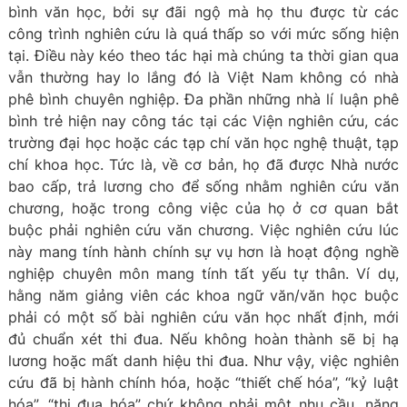
bình văn học, bởi sự đãi ngộ mà họ thu được từ các
công trình nghiên cứu là quá thấp so với mức sống hiện
tại. Điều này kéo theo tác hại mà chúng ta thời gian qua
vẫn thường hay lo lắng đó là Việt Nam không có nhà
phê bình chuyên nghiệp. Đa phần những nhà lí luận phê
bình trẻ hiện nay công tác tại các Viện nghiên cứu, các
trường đại học hoặc các tạp chí văn học nghệ thuật, tạp
chí khoa học. Tức là, về cơ bản, họ đã được Nhà nước
bao cấp, trả lương cho để sống nhằm nghiên cứu văn
chương, hoặc trong công việc của họ ở cơ quan bắt
buộc phải nghiên cứu văn chương. Việc nghiên cứu lúc
này mang tính hành chính sự vụ hơn là hoạt động nghề
nghiệp chuyên môn mang tính tất yếu tự thân. Ví dụ,
hằng năm giảng viên các khoa ngữ văn/văn học buộc
phải có một số bài nghiên cứu văn học nhất định, mới
đủ chuẩn xét thi đua. Nếu không hoàn thành sẽ bị hạ
lương hoặc mất danh hiệu thi đua. Như vậy, việc nghiên
cứu đã bị hành chính hóa, hoặc “thiết chế hóa”, “kỷ luật
hóa”, “thi đua hóa” chứ không phải một nhu cầu, năng