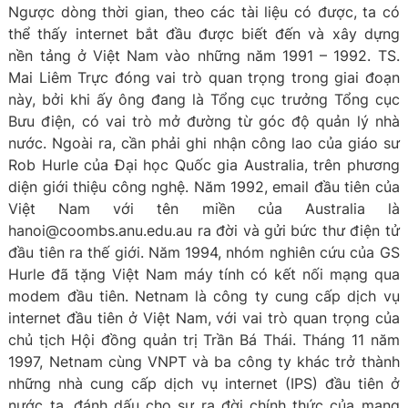
Ngược dòng thời gian, theo các tài liệu có được, ta có
thể thấy internet bắt đầu được biết đến và xây dựng
nền tảng ở Việt Nam vào những năm 1991 – 1992. TS.
Mai Liêm Trực đóng vai trò quan trọng trong giai đoạn
này, bởi khi ấy ông đang là Tổng cục trưởng Tổng cục
Bưu điện, có vai trò mở đường từ góc độ quản lý nhà
nước. Ngoài ra, cần phải ghi nhận công lao của giáo sư
Rob Hurle của Đại học Quốc gia Australia, trên phương
diện giới thiệu công nghệ. Năm 1992, email đầu tiên của
Việt Nam với tên miền của Australia là
hanoi@coombs.anu.edu.au
ra đời và gửi bức thư điện tử
đầu tiên ra thế giới. Năm 1994, nhóm nghiên cứu của GS
Hurle đã tặng Việt Nam máy tính có kết nối mạng qua
modem đầu tiên. Netnam là công ty cung cấp dịch vụ
internet đầu tiên ở Việt Nam, với vai trò quan trọng của
chủ tịch Hội đồng quản trị Trần Bá Thái. Tháng 11 năm
1997, Netnam cùng VNPT và ba công ty khác trở thành
những nhà cung cấp dịch vụ internet (IPS) đầu tiên ở
nước ta, đánh dấu cho sự ra đời chính thức của mạng