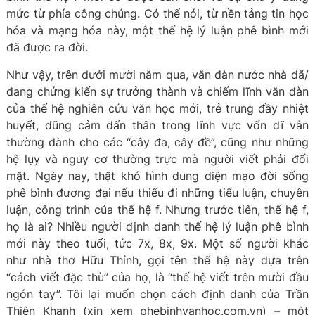
mức từ phía công chúng. Có thể nói, từ nền tảng tin học
hóa và mạng hóa này, một thế hệ lý luận phê bình mới
đã được ra đời.
Như vậy, trên dưới mười năm qua, văn đàn nước nhà đã/
đang chứng kiến sự trưởng thành và chiếm lĩnh văn đàn
của thế hệ nghiên cứu văn học mới, trẻ trung đầy nhiệt
huyết, dũng cảm dấn thân trong lĩnh vực vốn dĩ vẫn
thường dành cho các “cây đa, cây đề”, cũng như những
hệ lụy và nguy cơ thường trực mà người viết phải đối
mặt. Ngày nay, thật khó hình dung diện mạo đời sống
phê bình đương đại nếu thiếu đi những tiểu luận, chuyên
luận, công trình của thế hệ f. Nhưng trước tiên, thế hệ f,
họ là ai? Nhiều người định danh thế hệ lý luận phê bình
mới này theo tuổi, tức 7x, 8x, 9x. Một số người khác
như nhà thơ Hữu Thỉnh, gọi tên thế hệ này dựa trên
“cách viết đặc thù” của họ, là “thế hệ viết trên mười đầu
ngón tay”. Tôi lại muốn chọn cách định danh của Trần
Thiện Khanh (xin xem phebinhvanhoc.com.vn) – một