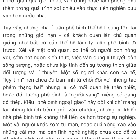
f thời gian qua giới thiệu, vận dụng hoặc làm phong phú
thêm trong quá trình soi chiếu vào thực tiễn nghiên cứu
văn học nước nhà.
Tuy vậy, những nhà lí luận phê bình thế hệ f cũng tồn tại
trong những giới hạn – cả khách quan lẫn chủ quan
giống như bất cứ các thế hệ làm lý luận phê bình đi
trước. Xét về mặt chủ quan, có thể có người con nóng
vội, sớm hớt ngọn kiến thức, việc vận dụng lí thuyết còn
sống sượng, hoặc chưa kịp tính đến sự tương thích giữa
đối tượng và lí thuyết. Một số người khác còn cả nể,
“lụy tình” nên chưa đủ bản lĩnh từ chối đối với những tác
phẩm “hạng hai” nhưng lại có mối quan hệ thân thiết,
hoặc đối tượng phê bình là “người sang” miệng có gang
có thép. Kiểu “phê bình ngoại giao” này đôi khi chỉ mang
lại những lợi ích bên ngoài văn chương, nhưng lại khiến
nhà phê bình trẻ không thể tiến xa hơn trong sự nghiệp.
Một vài người khác sớm tự mãn, hoặc quá xông xáo vào
những cái mới mà bản lĩnh nghề nghiệp chưa cao để từ