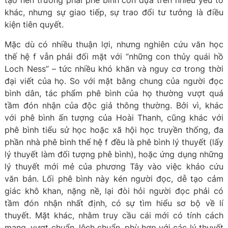
tạo nên trường phái phê bình còn dựa trên nhiều yếu tố
khác, nhưng sự giao tiếp, sự trao đổi tư tưởng là điều
kiện tiên quyết.
Mặc dù có nhiều thuận lợi, nhưng nghiên cứu văn học
thế hệ f vẫn phải đối mặt với “những con thủy quái hồ
Loch Ness” – tức nhiều khó khăn và nguy cơ trong thời
đại viết của họ. So với mặt bằng chung của người đọc
bình dân, tác phẩm phê bình của họ thường vượt quá
tầm đón nhận của độc giả thông thường. Bởi vì, khác
với phê bình ấn tượng của Hoài Thanh, cũng khác với
phê bình tiểu sử học hoặc xã hội học truyền thống, đa
phần nhà phê bình thế hệ f đều là phê bình lý thuyết (lấy
lý thuyết làm đối tượng phê bình), hoặc ứng dụng những
lý thuyết mới mẻ của phương Tây vào việc khảo cứu
văn bản. Lối phê bình này kén người đọc, dễ tạo cảm
giác khô khan, nặng nề, lại đòi hỏi người đọc phải có
tầm đón nhận nhất định, có sự tìm hiểu sơ bộ về lí
thuyết. Mặt khác, nhằm truy cầu cái mới có tính cách
mạng, vượt chuẩn, lệch chuẩn, phù hợp với các lý thuyết