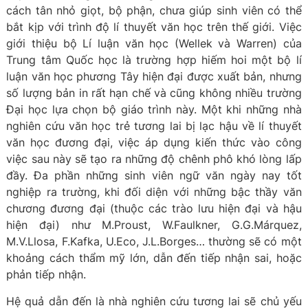
cách tân nhỏ giọt, bộ phận, chưa giúp sinh viên có thể
bắt kịp với trình độ lí thuyết văn học trên thế giới. Việc
giới thiệu bộ Lí luận văn học (Wellek và Warren) của
Trung tâm Quốc học là trường hợp hiếm hoi một bộ lí
luận văn học phương Tây hiện đại được xuất bản, nhưng
số lượng bản in rất hạn chế và cũng không nhiều trường
Đại học lựa chọn bộ giáo trình này. Một khi những nhà
nghiên cứu văn học trẻ tương lai bị lạc hậu về lí thuyết
văn học đương đại, việc áp dụng kiến thức vào công
việc sau này sẽ tạo ra những độ chênh phô khó lòng lấp
đầy. Đa phần những sinh viên ngữ văn ngày nay tốt
nghiệp ra trường, khi đối diện với những bậc thầy văn
chương đương đại (thuộc các trào lưu hiện đại và hậu
hiện đại) như M.Proust, W.Faulkner, G.G.Márquez,
M.V.Llosa, F.Kafka, U.Eco, J.L.Borges… thường sẽ có một
khoảng cách thẩm mỹ lớn, dẫn đến tiếp nhận sai, hoặc
phản tiếp nhận.
Hệ quả dẫn đến là nhà nghiên cứu tương lai sẽ chủ yếu