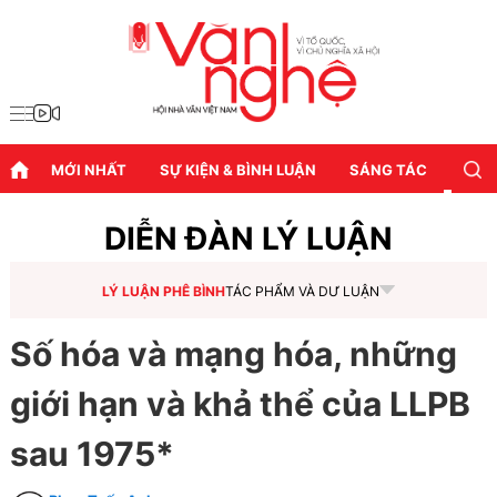
MỚI NHẤT
SỰ KIỆN & BÌNH LUẬN
SÁNG TÁC
DIỄN
DIỄN ĐÀN LÝ LUẬN
LÝ LUẬN PHÊ BÌNH
TÁC PHẨM VÀ DƯ LUẬN
Số hóa và mạng hóa, những
giới hạn và khả thể của LLPB
sau 1975*