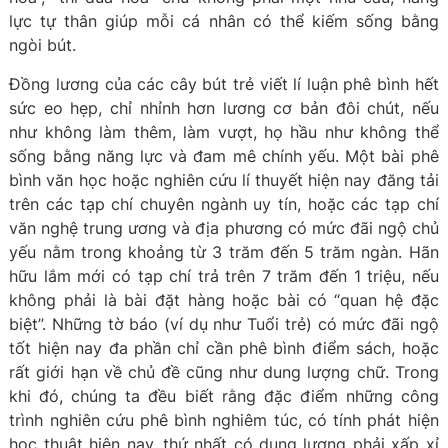
lực tự thân giúp mỗi cá nhân có thể kiếm sống bằng
ngòi bút.
Đồng lương của các cây bút trẻ viết lí luận phê bình hết
sức eo hẹp, chỉ nhỉnh hơn lương cơ bản đôi chút, nếu
như không làm thêm, làm vượt, họ hầu như không thể
sống bằng năng lực và đam mê chính yếu. Một bài phê
bình văn học hoặc nghiên cứu lí thuyết hiện nay đăng tải
trên các tạp chí chuyên ngành uy tín, hoặc các tạp chí
văn nghệ trung ương và địa phương có mức đãi ngộ chủ
yếu nằm trong khoảng từ 3 trăm đến 5 trăm ngàn. Hãn
hữu lắm mới có tạp chí trả trên 7 trăm đến 1 triệu, nếu
không phải là bài đặt hàng hoặc bài có “quan hệ đặc
biệt”. Những tờ báo (ví dụ như Tuổi trẻ) có mức đãi ngộ
tốt hiện nay đa phần chỉ cần phê bình điểm sách, hoặc
rất giới hạn về chủ đề cũng như dung lượng chữ. Trong
khi đó, chúng ta đều biết rằng đặc điểm những công
trình nghiên cứu phê bình nghiêm túc, có tính phát hiện
học thuật hiện nay, thứ nhất có dung lượng phải xấp xỉ