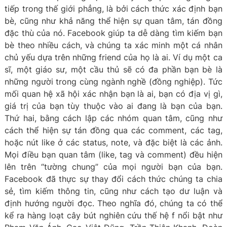
tiếp trong thế giới phẳng, là bởi cách thức xác định bạn
bè, cũng như khả năng thể hiện sự quan tâm, tán đồng
đặc thù của nó. Facebook giúp ta dễ dàng tìm kiếm bạn
bè theo nhiều cách, và chúng ta xác minh một cá nhân
chủ yếu dựa trên những friend của họ là ai. Ví dụ một ca
sĩ, một giáo sư, một cầu thủ sẽ có đa phần bạn bè là
những người trong cùng ngành nghề (đồng nghiệp). Tức
mối quan hệ xã hội xác nhận bạn là ai, bạn có địa vị gì,
giá trị của bạn tùy thuộc vào ai đang là bạn của bạn.
Thứ hai, bằng cách lập các nhóm quan tâm, cũng như
cách thể hiện sự tán đồng qua các comment, các tag,
hoặc nút like ở các status, note, và đặc biệt là các ảnh.
Mọi điều bạn quan tâm (like, tag và comment) đều hiện
lên trên “tường chung” của mọi người bạn của bạn.
Facebook đã thực sự thay đổi cách thức chúng ta chia
sẻ, tìm kiếm thông tin, cũng như cách tạo dư luận và
định hướng người đọc. Theo nghĩa đó, chúng ta có thể
kể ra hàng loạt cây bút nghiên cứu thế hệ f nổi bật như