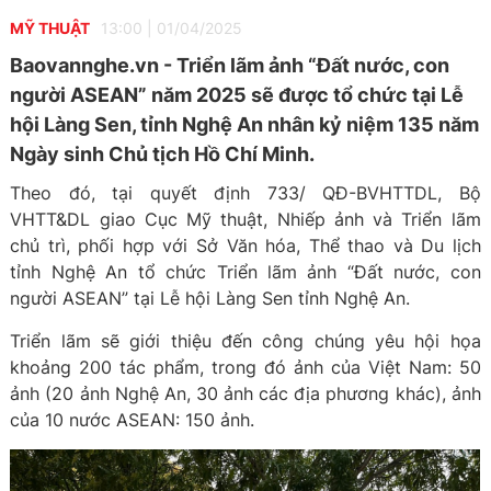
MỸ THUẬT
13:00
|
01/04/2025
Baovannghe.vn - Triển lãm ảnh “Đất nước, con
người ASEAN” năm 2025 sẽ được tổ chức tại Lễ
hội Làng Sen, tỉnh Nghệ An nhân kỷ niệm 135 năm
Ngày sinh Chủ tịch Hồ Chí Minh.
Theo đó, tại quyết định 733/ QĐ-BVHTTDL, Bộ
VHTT&DL giao Cục Mỹ thuật, Nhiếp ảnh và Triển lãm
chủ trì, phối hợp với Sở Văn hóa, Thể thao và Du lịch
tỉnh Nghệ An tổ chức Triển lãm ảnh “Đất nước, con
người ASEAN” tại Lễ hội Làng Sen tỉnh Nghệ An.
Triển lãm sẽ giới thiệu đến công chúng yêu hội họa
khoảng 200 tác phẩm, trong đó ảnh của Việt Nam: 50
ảnh (20 ảnh Nghệ An, 30 ảnh các địa phương khác), ảnh
của 10 nước ASEAN: 150 ảnh.