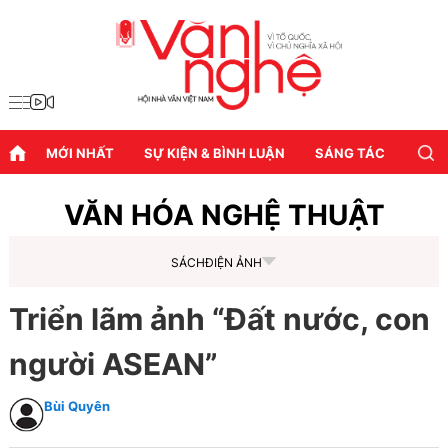
MỚI NHẤT
SỰ KIỆN & BÌNH LUẬN
SÁNG TÁC
DIỄN
VĂN HÓA NGHỆ THUẬT
SÁCH
ĐIỆN ẢNH
Triển lãm ảnh “Đất nước, con
người ASEAN”
Bùi Quyên