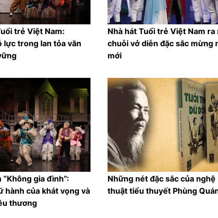
uổi trẻ Việt Nam:
Nhà hát Tuổi trẻ Việt Nam ra
lực trong lan tỏa văn
chuỗi vở diễn đặc sắc mừng
vững
mới
 “Không gia đình”:
Những nét đặc sắc của nghệ
ữ hành của khát vọng và
thuật tiểu thuyết Phùng Quá
yêu thương