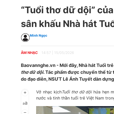
“Tuổi thơ dữ dội” củ
sân khấu Nhà hát Tuổ
Minh Ngọc
ÂM NHẠC
14:57
|
15/05/2026
Baovannghe.vn - Mới đây, Nhà hát Tuổi tr
thơ dữ dội
. Tác phẩm được chuyển thể từ 
do đạo diễn, NSƯT Lê Ánh Tuyết dàn dựng 
Vở nhạc kịch
Tuổi thơ dữ dội
hứa hẹn ma
nước và tinh thần tuổi trẻ Việt Nam tr
a
a