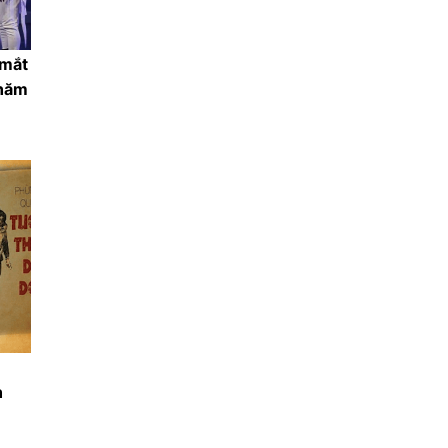
 mắt
 năm
n