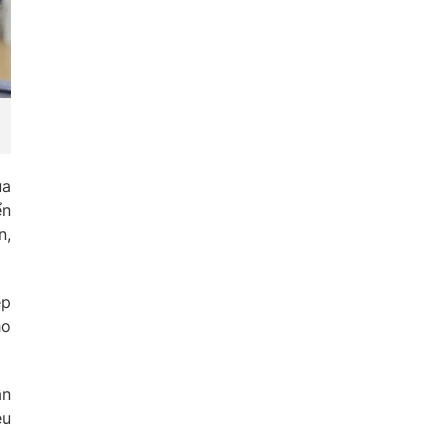
ủa
ển
n,
ẹp
ho
ần
ệu