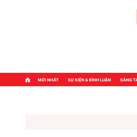
MỚI NHẤT
SỰ KIỆN & BÌNH LUẬN
SÁNG T