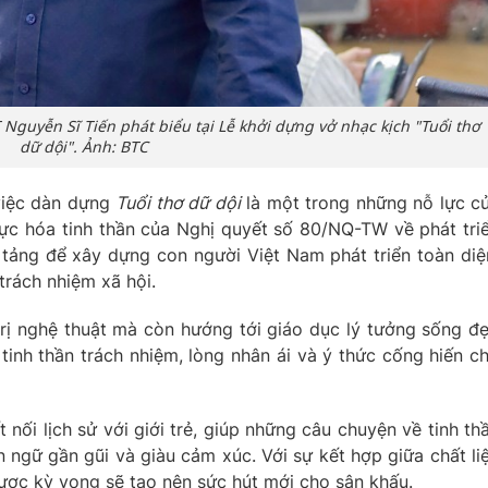
Nguyễn Sĩ Tiến phát biểu tại Lễ khởi dựng vở nhạc kịch "Tuổi thơ
dữ dội". Ảnh: BTC
việc dàn dựng
Tuổi thơ dữ dội
là một trong những nỗ lực c
ực hóa tinh thần của Nghị quyết số 80/NQ-TW về phát tri
tảng để xây dựng con người Việt Nam phát triển toàn diệ
 trách nhiệm xã hội.
rị nghệ thuật mà còn hướng tới giáo dục lý tưởng sống đ
tinh thần trách nhiệm, lòng nhân ái và ý thức cống hiến c
nối lịch sử với giới trẻ, giúp những câu chuyện về tinh th
 ngữ gần gũi và giàu cảm xúc. Với sự kết hợp giữa chất li
 được kỳ vọng sẽ tạo nên sức hút mới cho sân khấu.