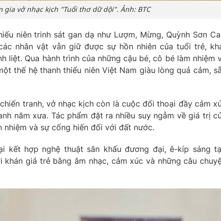
 gia vở nhạc kịch "Tuổi thơ dữ dội". Ảnh: BTC
iếu niên trinh sát gan dạ như Lượm, Mừng, Quỳnh Sơn Ca.
ác nhân vật vẫn giữ được sự hồn nhiên của tuổi trẻ, kh
h liệt. Qua hành trình của những cậu bé, cô bé làm nhiệm 
một thế hệ thanh thiếu niên Việt Nam giàu lòng quả cảm, s
 chiến tranh, vở nhạc kịch còn là cuộc đối thoại đầy cảm x
 anh năm xưa. Tác phẩm đặt ra nhiều suy ngẫm về giá trị c
ch nhiệm và sự cống hiến đối với đất nước.
i kết hợp nghệ thuật sân khấu đương đại, ê-kíp sáng t
i khán giả trẻ bằng âm nhạc, cảm xúc và những câu chuy