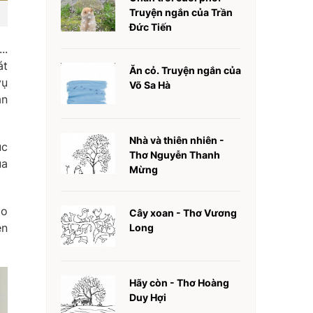
Truyện ngắn của Trần
Đức Tiến
..
át
Ăn cỏ. Truyện ngắn của
vụ
Võ Sa Hà
ẵn
Nhà và thiên nhiên -
úc
Thơ Nguyễn Thanh
ủa
Mừng
ạo
Cây xoan - Thơ Vương
ện
Long
Hãy còn - Thơ Hoàng
Duy Hợi