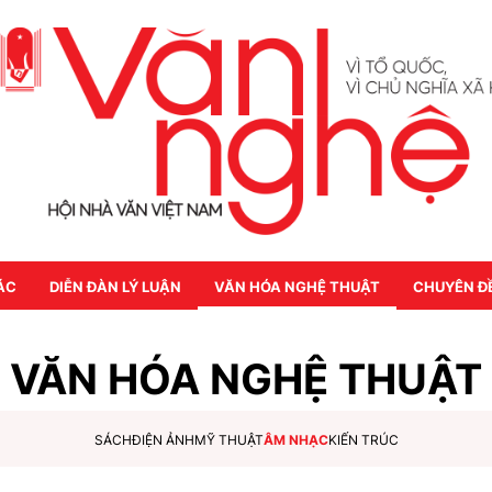
ÁC
DIỄN ĐÀN LÝ LUẬN
VĂN HÓA NGHỆ THUẬT
CHUYÊN Đ
VĂN HÓA NGHỆ THUẬT
SÁCH
ĐIỆN ẢNH
MỸ THUẬT
ÂM NHẠC
KIẾN TRÚC