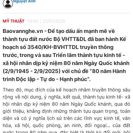
Nguyệt Anh
MỸ THUẬT
10:40
|
22/07/2025
Baovannghe.vn - Để tạo dấu ấn mạnh mẽ về
thành tựu đất nước Bộ VHTT&DL đã ban hành Kế
hoạch số 3540/KH-BVHTTDL truyền thông
trước, trong và sau Triển lãm thành tựu kinh tế -
xã hội nhân dịp kỷ niệm 80 năm Ngày Quốc khánh
(2/9/1945 - 2/9/2025) với chủ đề “80 năm Hành
trình Độc lập - Tự do - Hạnh phúc”.
Theo đó, mục đích của kế hoạch nhằm truyền thông sâu
rộng về nội dung, ý nghĩa, kết quả, thành tựu kinh tế- xã
hội nhân dịp kỷ niệm 80 năm Ngày Quốc khánh, qua đó
giới thiệu, khẳng định những thành tựu quan trọng, toàn
diện và có ý nghĩa lịch sử trên các lĩnh vực kinh tế, văn
hóa, xã hội, quốc phòng, an ninh, đối ngoại... của đất
nước trong 80 năm qua, đặc biệt là thời kỳ đổi mới, hội