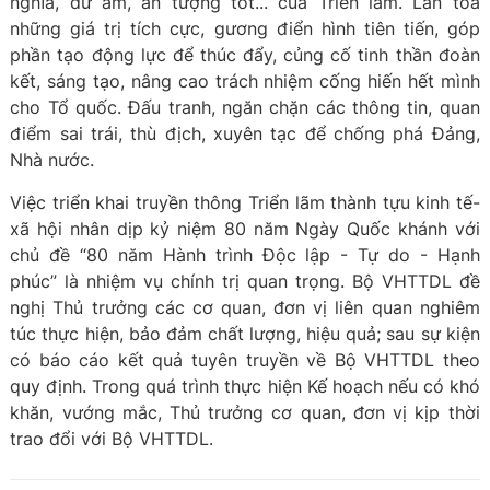
nghĩa, dư âm, ấn tượng tốt... của Triển lãm. Lan tỏa
những giá trị tích cực, gương điển hình tiên tiến, góp
phần tạo động lực để thúc đẩy, củng cố tinh thần đoàn
kết, sáng tạo, nâng cao trách nhiệm cống hiến hết mình
cho Tổ quốc. Đấu tranh, ngăn chặn các thông tin, quan
điểm sai trái, thù địch, xuyên tạc để chống phá Đảng,
Nhà nước.
Việc triển khai truyền thông Triển lãm thành tựu kinh tế-
xã hội nhân dịp kỷ niệm 80 năm Ngày Quốc khánh với
chủ đề “80 năm Hành trình Độc lập - Tự do - Hạnh
phúc” là nhiệm vụ chính trị quan trọng. Bộ VHTTDL đề
nghị Thủ trưởng các cơ quan, đơn vị liên quan nghiêm
túc thực hiện, bảo đảm chất lượng, hiệu quả; sau sự kiện
có báo cáo kết quả tuyên truyền về Bộ VHTTDL theo
quy định. Trong quá trình thực hiện Kế hoạch nếu có khó
khăn, vướng mắc, Thủ trưởng cơ quan, đơn vị kịp thời
trao đổi với Bộ VHTTDL.