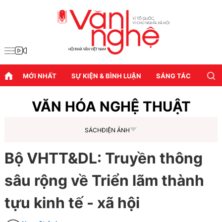
MỚI NHẤT
SỰ KIỆN & BÌNH LUẬN
SÁNG TÁC
DIỄN
VĂN HÓA NGHỆ THUẬT
SÁCH
ĐIỆN ẢNH
Bộ VHTT&DL: Truyền thông
sâu rộng về Triển lãm thành
tựu kinh tế - xã hội