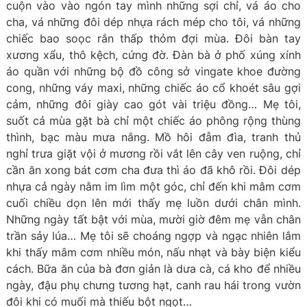
cuộn vào vào ngón tay mình những sợi chỉ, vá áo cho
cha, vá những đôi dép nhựa rách mép cho tôi, vá những
chiếc bao soọc rắn thấp thỏm đợi mùa. Đôi bàn tay
xương xẩu, thô kệch, cứng đờ. Đàn bà ở phố xúng xính
áo quần với những bộ đồ công sở vingate khoe đường
cong, những váy maxi, những chiếc áo cổ khoét sâu gợi
cảm, những đôi giày cao gót vài triệu đồng… Mẹ tôi,
suốt cả mùa gặt bà chỉ một chiếc áo phông rộng thùng
thình, bạc màu mưa nắng. Mồ hôi đẫm đìa, tranh thủ
nghỉ trưa giặt vội ở mương rồi vắt lên cây ven ruộng, chỉ
cần ăn xong bát cơm cha đưa thì áo đã khô rồi. Đôi dép
nhựa cả ngày nằm im lìm một góc, chỉ đến khi mâm cơm
cuối chiều dọn lên mới thấy mẹ luồn dưới chân mình.
Những ngày tất bật với mùa, mười giờ đêm mẹ vẫn chân
trần sảy lúa… Mẹ tôi sẽ choáng ngợp và ngạc nhiên lắm
khi thấy mâm cơm nhiều món, nấu nhạt và bày biện kiểu
cách. Bữa ăn của bà đơn giản là dưa cà, cá kho để nhiều
ngày, đậu phụ chưng tương hạt, canh rau hái trong vườn
đôi khi có muối mà thiếu bột ngọt…