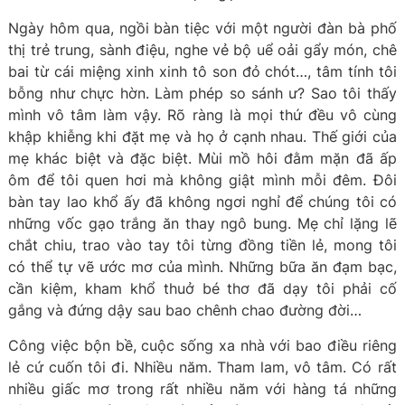
Ngày hôm qua, ngồi bàn tiệc với một người đàn bà phố
thị trẻ trung, sành điệu, nghe vẻ bộ uể oải gẩy món, chê
bai từ cái miệng xinh xinh tô son đỏ chót…, tâm tính tôi
bỗng như chực hờn. Làm phép so sánh ư? Sao tôi thấy
mình vô tâm làm vậy. Rõ ràng là mọi thứ đều vô cùng
khập khiễng khi đặt mẹ và họ ở cạnh nhau. Thế giới của
mẹ khác biệt và đặc biệt. Mùi mồ hôi đằm mặn đã ấp
ôm để tôi quen hơi mà không giật mình mỗi đêm. Đôi
bàn tay lao khổ ấy đã không ngơi nghỉ để chúng tôi có
những vốc gạo trắng ăn thay ngô bung. Mẹ chỉ lặng lẽ
chắt chiu, trao vào tay tôi từng đồng tiền lẻ, mong tôi
có thể tự vẽ ước mơ của mình. Những bữa ăn đạm bạc,
cần kiệm, kham khổ thuở bé thơ đã dạy tôi phải cố
gắng và đứng dậy sau bao chênh chao đường đời…
Công việc bộn bề, cuộc sống xa nhà với bao điều riêng
lẻ cứ cuốn tôi đi. Nhiều năm. Tham lam, vô tâm. Có rất
nhiều giấc mơ trong rất nhiều năm với hàng tá những