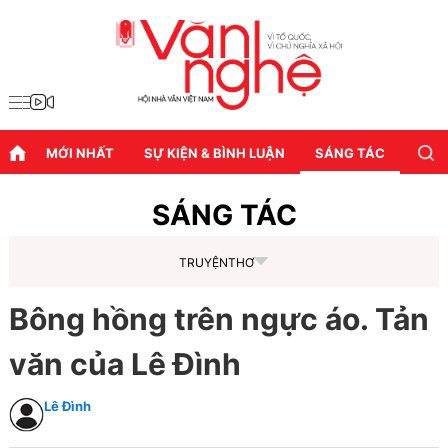
MỚI NHẤT
SỰ KIỆN & BÌNH LUẬN
SÁNG TÁC
DIỄN
SÁNG TÁC
TRUYỆN
THƠ
Bông hồng trên ngực áo. Tản
văn của Lê Đình
Lê Đình