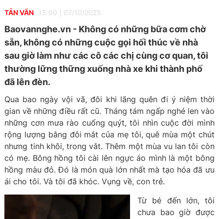
TẢN VĂN
15:00
|
07/10/2025
Baovannghe.vn - Không có những bữa cơm chờ
sẵn, không có những cuộc gọi hối thúc về nhà
sau giờ làm như các cô các chị cùng cơ quan, tôi
thường lững thững xuống nhà xe khi thành phố
đã lên đèn.
Qua bao ngày vội vã, đôi khi lãng quên đi ý niệm thời
gian về những điều rất cũ. Tháng tám ngấp nghé len vào
những cơn mưa rào cuống quýt, tôi nhìn cuộc đời mình
rộng lượng bằng đôi mắt của mẹ tôi, quê mùa một chút
nhưng tinh khôi, trong vắt. Thêm một mùa vu lan tôi còn
có mẹ. Bông hồng tôi cài lên ngực áo mình là một bông
hồng màu đỏ. Đó là món quà lớn nhất mà tạo hóa đã ưu
ái cho tôi. Và tôi đã khóc. Vụng về, con trẻ.
Từ bé đến lớn, tôi
chưa bao giờ được