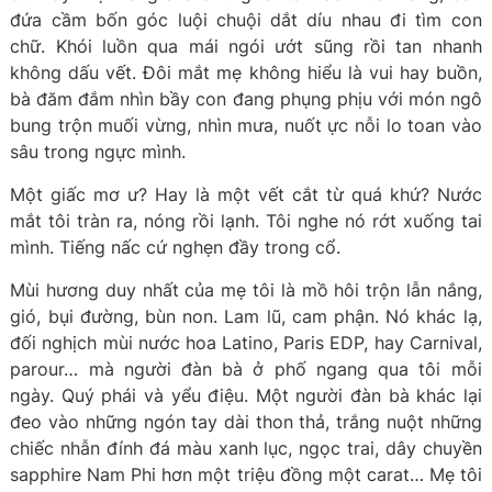
đứa cầm bốn góc luội chuội dắt díu nhau đi tìm con
chữ. Khói luồn qua mái ngói ướt sũng rồi tan nhanh
không dấu vết. Đôi mắt mẹ không hiểu là vui hay buồn,
bà đăm đắm nhìn bầy con đang phụng phịu với món ngô
bung trộn muối vừng, nhìn mưa, nuốt ực nỗi lo toan vào
sâu trong ngực mình.
Một giấc mơ ư? Hay là một vết cắt từ quá khứ? Nước
mắt tôi tràn ra, nóng rồi lạnh. Tôi nghe nó rớt xuống tai
mình. Tiếng nấc cứ nghẹn đầy trong cổ.
Mùi hương duy nhất của mẹ tôi là mồ hôi trộn lẫn nắng,
gió, bụi đường, bùn non. Lam lũ, cam phận. Nó khác lạ,
đối nghịch mùi nước hoa Latino, Paris EDP, hay Carnival,
parour… mà người đàn bà ở phố ngang qua tôi mỗi
ngày. Quý phái và yểu điệu. Một người đàn bà khác lại
đeo vào những ngón tay dài thon thả, trắng nuột những
chiếc nhẫn đính đá màu xanh lục, ngọc trai, dây chuyền
sapphire Nam Phi hơn một triệu đồng một carat… Mẹ tôi