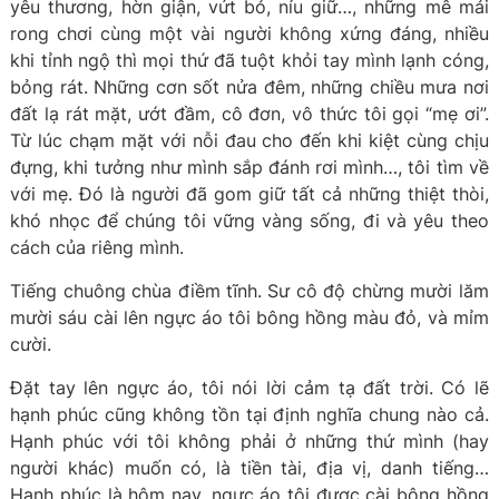
yêu thương, hờn giận, vứt bỏ, níu giữ…, những mê mải
rong chơi cùng một vài người không xứng đáng, nhiều
khi tỉnh ngộ thì mọi thứ đã tuột khỏi tay mình lạnh cóng,
bỏng rát. Những cơn sốt nửa đêm, những chiều mưa nơi
đất lạ rát mặt, ướt đầm, cô đơn, vô thức tôi gọi “mẹ ơi”.
Từ lúc chạm mặt với nỗi đau cho đến khi kiệt cùng chịu
đựng, khi tưởng như mình sắp đánh rơi mình…, tôi tìm về
với mẹ. Đó là người đã gom giữ tất cả những thiệt thòi,
khó nhọc để chúng tôi vững vàng sống, đi và yêu theo
cách của riêng mình.
Tiếng chuông chùa điềm tĩnh. Sư cô độ chừng mười lăm
mười sáu cài lên ngực áo tôi bông hồng màu đỏ, và mỉm
cười.
Đặt tay lên ngực áo, tôi nói lời cảm tạ đất trời. Có lẽ
hạnh phúc cũng không tồn tại định nghĩa chung nào cả.
Hạnh phúc với tôi không phải ở những thứ mình (hay
người khác) muốn có, là tiền tài, địa vị, danh tiếng…
Hạnh phúc là hôm nay, ngực áo tôi được cài bông hồng