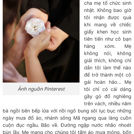
cha mẹ tổ chức sinh
nhật. Không bao giờ
tôi nhận được quà
khi mang về chiếc
giấy khen học sinh
tiên tiến như cô bạn
hàng xóm. Mẹ
không nói, không
giải thích, không chỉ
dẫn tôi làm thế nào
để trở thành một cô
gái hoàn hảo… Mẹ
Ảnh nguồn Pinterest
tôi chỉ có cái dáng
gầy gò đổ nghiêng
trên vách, nhiều năm
bà ngồi bên bếp lửa với nồi ngô bung sôi lục bục những
ngày mưa đổ ào, nhánh sông Mã ngang qua làng cuồn
cuộn đục ngầu. Bão về. Đường ngập nước nhão nhoét
bùn lầy. Mẹ mang cho chúng tôi tấm áo mưa mỏng, bốn