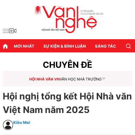
MỚI NHẤT
SỰ KIỆN & BÌNH LUẬN
SÁNG TÁC
DIỄN
CHUYÊN ĐỀ
HỘI NHÀ VĂN VN
VĂN HỌC NHÀ TRƯỜNG
Hội nghị tổng kết Hội Nhà văn
Việt Nam năm 2025
Kiều Mai