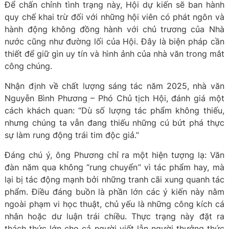
Để chấn chỉnh tình trạng này, Hội dự kiến sẽ ban hành
quy chế khai trừ đối với những hội viên có phát ngôn và
hành động không đồng hành với chủ trương của Nhà
nước cũng như đường lối của Hội. Đây là biện pháp cần
thiết để giữ gìn uy tín và hình ảnh của nhà văn trong mắt
công chúng.
Nhận định về chất lượng sáng tác năm 2025, nhà văn
Nguyễn Bình Phương – Phó Chủ tịch Hội, đánh giá một
cách khách quan: “Dù số lượng tác phẩm không thiếu,
nhưng chúng ta vẫn đang thiếu những cú bứt phá thực
sự làm rung động trái tim độc giả.”
Đáng chú ý, ông Phương chỉ ra một hiện tượng lạ: Văn
đàn năm qua không “rung chuyển” vì tác phẩm hay, mà
lại bị tác động mạnh bởi những tranh cãi xung quanh tác
phẩm. Điều đáng buồn là phần lớn các ý kiến này nằm
ngoài phạm vi học thuật, chủ yếu là những công kích cá
nhân hoặc dư luận trái chiều. Thực trạng này đặt ra
thách thức lớn cho cả người viết lẫn người thưởng thức