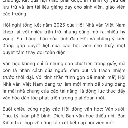
chương. Kết quả hội thảo phải được in thành kỷ yếu để
lưu trữ và làm tài liệu giảng dạy cho sinh viên, giáo viên
các trường.
Hội nghị tổng kết năm 2025 của Hội Nhà văn Việt Nam
khép lại với nhiều trăn trở nhưng cũng mở ra nhiều hy
vọng. Sự thẳng thắn của lãnh đạo Hội và những ý kiến
đóng góp quyết liệt của các hội viên cho thấy một
quyết tâm thay đổi toàn diện.
Văn học không chỉ là những con chữ trên trang giấy, mà
còn là nhân cách của người cầm bút và trách nhiệm
trước thời đại. Với tinh thần “tinh gọn để mạnh mẽ”, Hội
Nhà văn Việt Nam đang tự làm mới mình để xứng đáng
là mái nhà chung của các tài năng, là động lực thúc đẩy
văn hóa dân tộc phát triển trong giai đoạn mới.
Buổi chiều cùng ngày các Hội đồng văn học: Văn xuôi,
Thơ, Lý luận phê bình, Dịch, Ban văn học thiếu nhi, Ban
Kiểm tra…họp về công tác xét kết nạp hội viên mới.