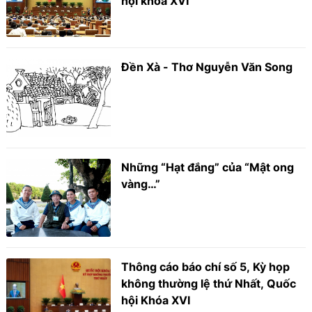
hội khóa XVI
Đền Xà - Thơ Nguyễn Văn Song
Những “Hạt đắng” của “Mật ong
vàng…”
Thông cáo báo chí số 5, Kỳ họp
không thường lệ thứ Nhất, Quốc
hội Khóa XVI