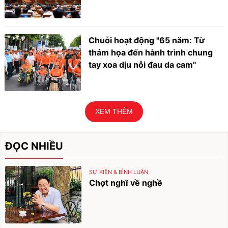
Chuỗi hoạt động "65 năm: Từ
thảm họa đến hành trình chung
tay xoa dịu nỗi đau da cam"
XEM THÊM
ĐỌC NHIỀU
SỰ KIỆN & BÌNH LUẬN
Chợt nghĩ về nghề