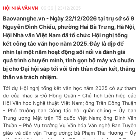
HỘI NHÀ VĂN VN
09:36
|
23/12/2025
Baovannghe.vn - Ngày 22/12/2026 tại trụ sở số 9
Nguyễn Đình Chiểu, phường Hai Bà Trưng, Hà Nội,
Hội Nhà văn Việt Nam đã tổ chức Hội nghị tổng
kết công tác văn học năm 2025. Đây là dịp để
nhìn lại một năm hoạt động sôi nổi và đánh giá
quá trình chuyển mình, tinh gọn bộ máy và chuẩn
bị cho Đại hội sắp tới với tinh thần đoàn kết, thẳng
thắn và trách nhiệm.
Tới dự Hội nghị tổng kết văn học năm 2025 có sự tham
dự của nhạc sĩ Đỗ Hồng Quân – Chủ tịch Liên hiệp các
Hội Văn học Nghệ thuật Việt Nam; ông Trần Công Thuận
– Phó trưởng ban Công tác hội quần chúng – Ủy ban
Trung ương Mặt trận Tổ quốc Việt Nam; ông Đinh Văn
Thuần – Phó Vụ trưởng Vụ Văn hóa Văn nghệ Ban Tuyên
giáo và dân vận Trung ương; bà Phạm Thu Hương – Ủy