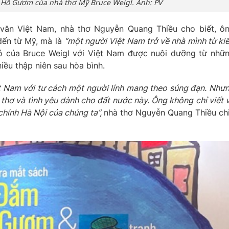
Hồ Gươm của nhà thơ Mỹ Bruce Weigl. Ảnh: PV
 văn Việt Nam, nhà thơ Nguyễn Quang Thiều cho biết, ô
đến từ Mỹ, mà là
“một người Việt Nam trở về nhà mình từ ki
ó của Bruce Weigl với Việt Nam được nuôi dưỡng từ nhữ
iều thập niên sau hòa bình.
t Nam với tư cách một người lính mang theo súng đạn. Như
i thơ và tình yêu dành cho đất nước này. Ông không chỉ viết 
chính Hà Nội của chúng ta”,
nhà thơ Nguyễn Quang Thiều ch