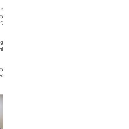
ác
ng
”
,
ng
hi
ng
ợc