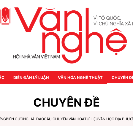
ÁC
DIỄN ĐÀN LÝ LUẬN
VĂN HÓA NGHỆ THUẬT
CHUYÊN Đ
CHUYÊN ĐỀ
ỜNG
BIÊN CƯƠNG HẢI ĐẢO
CÂU CHUYỆN VĂN HOÁ
TƯ LIỆU
VĂN HỌC ĐỊA PHƯ