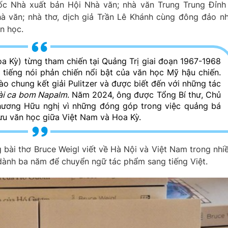
 Nhà xuất bản Hội Nhà văn; nhà văn Trung Trung Đỉnh
 văn; nhà thơ, dịch giả Trần Lê Khánh cùng đông đảo n
ăn học.
oa Kỳ) từng tham chiến tại Quảng Trị giai đoạn 1967-1968
 tiếng nói phản chiến nổi bật của văn học Mỹ hậu chiến.
vào chung kết giải Pulitzer và được biết đến với những tác
i ca bom Napalm
. Năm 2024, ông được Tổng Bí thư, Chủ
hương Hữu nghị vì những đóng góp trong việc quảng bá
ưu văn học giữa Việt Nam và Hoa Kỳ.
bài thơ Bruce Weigl viết về Hà Nội và Việt Nam trong nhi
dành ba năm để chuyển ngữ tác phẩm sang tiếng Việt.