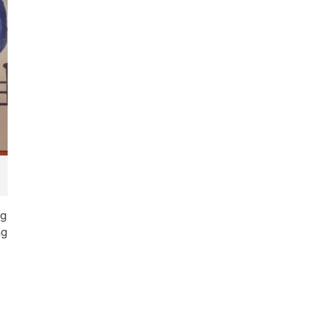
ng
ng