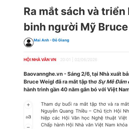
Ra mắt sách và triển
binh người Mỹ Bruce
Mai Anh - Đỗ Giang
HỘI NHÀ VĂN VN
20:01
|
02/06/2026
Baovannghe.vn - Sáng 2/6, tại Nhà xuất bả
Bruce Weigl đã ra mắt tập thơ
Sự Mê Đắm 
hành trình gần 40 năm gắn bó với Việt Na
Tham dự buổi ra mắt tập thơ và ra mắt 
Nguyễn Quang Thiều – Chủ tịch Hội Nh
a
a
hiệp các Hội Văn học Nghệ thuật Việt
Chấp hành Hội Nhà văn Việt Nam khóa X