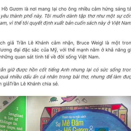
sẻ, Hồ Gươm là nơi mang lại cho ông nhiều cảm hứng sáng t
g yêu thành phố này. Tôi muốn dành tập thơ như một sự cố
am, vì thế tôi quyết định xuất bản cuốn sách này ở Việt Nam
ịch giả Trần Lê Khánh cảm nhận, Bruce Weigl là một tro
đương đại đặc sắc của Mỹ, với thế mạnh nằm ở khả năng g
những quan sát tinh tế về đời sống Việt Nam.
vẫn giữ được hồn cốt tiếng Anh nhưng lại có sức sống tro
i quá nhiều dấu ấn cá nhân trong bài thơ, nhưng để làm đư
ch giảTrần Lê Khánh chia sẻ.