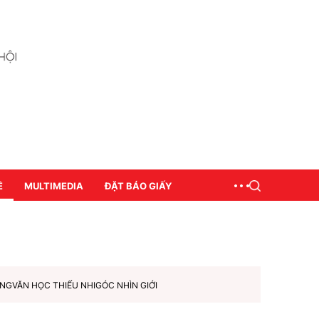
Ề
MULTIMEDIA
ĐẶT BÁO GIẤY
ƠNG
VĂN HỌC THIẾU NHI
GÓC NHÌN GIỚI