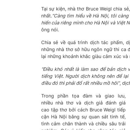
Tại sự kiện, nhà thơ Bruce Weigl chia 
nhất.
“Càng tìm hiểu về Hà Nội, tôi càn
hiến của riêng mình cho Hà Nội và Việt N
ông nói.
Chia sẻ về quá trình dịch tác phẩm, d
những nhà thơ sở hữu ngôn ngữ thi ca 
lại những khoảnh khắc giàu cảm xúc và 
“Điều khó nhất là làm sao để bản dịch 
tiếng Việt. Người dịch không nên để lạ
điều đó thì phải đổ rất nhiều mồ hôi”
, dị
Trong phần tọa đàm và giao lưu,
nhiều nhà thơ và dịch giả đánh giá
cao tập thơ bởi cách Bruce Weigl tiếp
cận Hà Nội bằng sự quan sát tinh tế,
tình cảm chân thành và chiều sâu trải