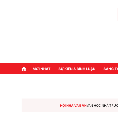
MỚI NHẤT
SỰ KIỆN & BÌNH LUẬN
SÁNG T
HỘI NHÀ VĂN VN
VĂN HỌC NHÀ TRƯ