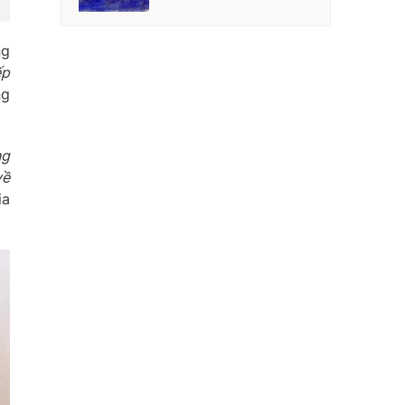
ng
ếp
ng
ng
về
ia