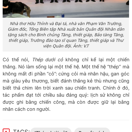
Nhà thơ Hữu Thỉnh và Đại tá, nhà văn Phạm Văn Trường,
Giám đốc, Tổng Biên tập Nhà xuất bản Quân đội Nhân dân
tặng sách cho Binh chủng Tăng, thiết giáp, Bảo tàng Tăng,
thiết giáp, Trường đào tạo sĩ quan Tăng, thiết giáp và Thư
viện Quân đội. Ảnh: V.T
Có thể nói,
Thép dưới cỏ
không chỉ kể lại một chiến
thắng. Nó làm sống lại một thế hệ. Một thế hệ “thép” mà
không mất đi phần “cỏ”: cứng cỏi mà nhân hậu, gan góc
mà giàu yêu thương, biết đánh thắng kẻ thù nhưng cũng
biết thả chim lên trời xanh sau chiến tranh. Chính ở đó,
tác phẩm đạt tới chiều sâu đáng quý: lịch sử không chỉ
được ghi bằng chiến công, mà còn được giữ lại bằng
nhân cách con người.