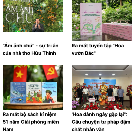
"Ám ảnh chữ" - sự tri ân
Ra mắt tuyển tập "Hoa
của nhà thơ Hữu Thỉnh
vườn Bác"
Ra mắt bộ sách kỉ niệm
'Hoa dành ngày gặp lại":
51 năm Giải phóng miền
Câu chuyện tư pháp đậm
Nam
chất nhân văn