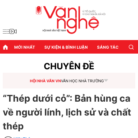
MỚI NHẤT
SỰ KIỆN & BÌNH LUẬN
SÁNG TÁC
DIỄN
CHUYÊN ĐỀ
HỘI NHÀ VĂN VN
VĂN HỌC NHÀ TRƯỜNG
“Thép dưới cỏ”: Bản hùng ca
về người lính, lịch sử và chất
thép