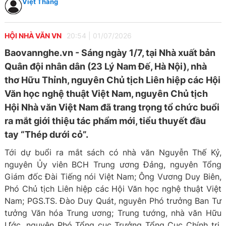
Việt Thắng
HỘI NHÀ VĂN VN
20:54
|
01/07/2026
Baovannghe.vn - Sáng ngày 1/7, tại Nhà xuất bản
Quân đội nhân dân (23 Lý Nam Đế, Hà Nội), nhà
thơ Hữu Thỉnh, nguyên Chủ tịch Liên hiệp các Hội
Văn học nghệ thuật Việt Nam, nguyên Chủ tịch
Hội Nhà văn Việt Nam đã trang trọng tổ chức buổi
ra mắt giới thiệu tác phẩm mới, tiểu thuyết đầu
tay “Thép dưới cỏ”.
Tới dự buổi ra mắt sách có nhà văn Nguyễn Thế Kỷ,
nguyên Ủy viên BCH Trung ương Đảng, nguyên Tổng
Giám đốc Đài Tiếng nói Việt Nam; Ông Vương Duy Biên,
Phó Chủ tịch Liên hiệp các Hội Văn học nghệ thuật Việt
Nam; PGS.TS. Đào Duy Quát, nguyên Phó trưởng Ban Tư
tưởng Văn hóa Trung ương; Trung tướng, nhà văn Hữu
Ước, nguyên Phó Tổng cục Trưởng Tổng Cục Chính trị,