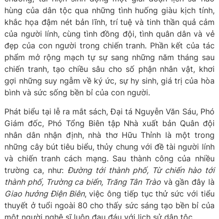
hùng của dân tộc qua những tình huống giàu kịch tính,
khắc họa đậm nét bản lĩnh, trí tuệ và tinh thần quả cảm
của người lính, cùng tình đồng đội, tình quân dân và vẻ
đẹp của con người trong chiến tranh. Phần kết của tác
phẩm mở rộng mạch tự sự sang những năm tháng sau
chiến tranh, tạo chiều sâu cho số phận nhân vật, khơi
gợi những suy ngẫm về ký ức, sự hy sinh, giá trị của hòa
bình và sức sống bền bỉ của con người.
Phát biểu tại lễ ra mắt sách, Đại tá Nguyễn Văn Sáu, Phó
Giám đốc, Phó Tổng Biên tập Nhà xuất bản Quân đội
nhân dân nhận định, nhà thơ Hữu Thỉnh là một trong
những cây bút tiêu biểu, thủy chung với đề tài người lính
và chiến tranh cách mạng. Sau thành công của nhiều
trường ca, như:
Đường tới thành phố, Từ chiến hào tới
thành phố, Trường ca biển, Trăng Tân Trào
và gần đây là
Giao hưởng Điện Biên
, việc ông tiếp tục thử sức với tiểu
thuyết ở tuổi ngoài 80 cho thấy sức sáng tạo bền bỉ của
một người nghệ sĩ luôn đau đáu với lịch sử dân tộc.