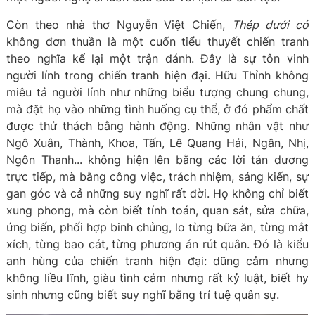
Còn theo nhà thơ Nguyễn Việt Chiến,
Thép dưới cỏ
không đơn thuần là một cuốn tiểu thuyết chiến tranh
theo nghĩa kể lại một trận đánh. Đây là sự tôn vinh
người lính trong chiến tranh hiện đại. Hữu Thỉnh không
miêu tả người lính như những biểu tượng chung chung,
mà đặt họ vào những tình huống cụ thể, ở đó phẩm chất
được thử thách bằng hành động. Những nhân vật như
Ngô Xuân, Thành, Khoa, Tấn, Lê Quang Hải, Ngân, Nhị,
Ngôn Thanh... không hiện lên bằng các lời tán dương
trực tiếp, mà bằng công việc, trách nhiệm, sáng kiến, sự
gan góc và cả những suy nghĩ rất đời. Họ không chỉ biết
xung phong, mà còn biết tính toán, quan sát, sửa chữa,
ứng biến, phối hợp binh chủng, lo từng bữa ăn, từng mắt
xích, từng bao cát, từng phương án rút quân. Đó là kiểu
anh hùng của chiến tranh hiện đại: dũng cảm nhưng
không liều lĩnh, giàu tình cảm nhưng rất kỷ luật, biết hy
sinh nhưng cũng biết suy nghĩ bằng trí tuệ quân sự.