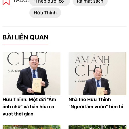
TAGS:
“Thép dưới cỏ”
Ra mắt sách
Hữu Thỉnh
BÀI LIÊN QUAN
Hữu Thỉnh: Một đời "Ám
Nhà thơ Hữu Thỉnh
ảnh chữ" và bản hòa ca
“Người làm vườn” bền bỉ
vượt thời gian