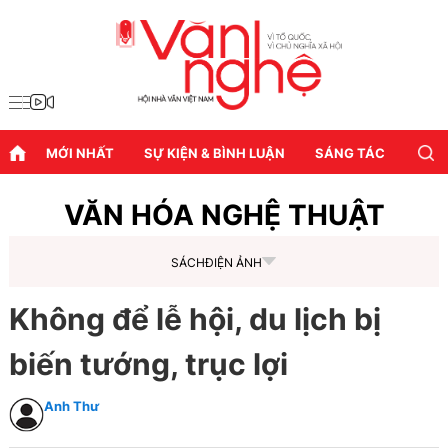
MỚI NHẤT
SỰ KIỆN & BÌNH LUẬN
SÁNG TÁC
DIỄN
VĂN HÓA NGHỆ THUẬT
SÁCH
ĐIỆN ẢNH
Không để lễ hội, du lịch bị
biến tướng, trục lợi
Anh Thư