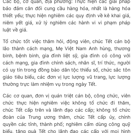
Các bộ, cơ quan, địa phương: Thực hiện các giải pháp
bảo đảm cân đối cung cầu hàng hóa, nhất là hàng hóa
thiết yếu; thực hiện nghiêm các quy định về kê khai giá,
niêm yết giá, xử lý nghiêm các hành vi vi phạm pháp
luật về giá.
Tổ chức tốt việc thăm hỏi, động viên, chúc Tết cán bộ
lão thành cách mạng, Mẹ Việt Nam Anh hùng, thương
binh, bệnh binh, gia đình liệt sỹ, gia đình có công với
cách mạng, gia đình chính sách, nhân sĩ, trí thức, người
có uy tín trong đồng bào dân tộc thiểu số, chức sắc tôn
giáo tiêu biểu, các đơn vị lực lượng vũ trang, lực lượng
thường trực làm nhiệm vụ trong ngày Tết.
Các cơ quan, đơn vị quán triệt cán bộ, công chức, viên
chức thực hiện nghiêm việc không tổ chức đi thăm,
chúc Tết cấp trên và lãnh đạo các cấp; không tổ chức
đoàn của Trung ương thăm, chúc Tết cấp ủy, chính
quyền các tỉnh, thành phố; nghiêm cấm dùng công quỹ
biếu, tặng quà Tết cho lãnh đạo các cấp với mọi hình