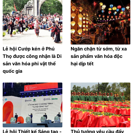
Lễ hội Cướp kén ở Phú
Ngăn chặn từ sớm, từ xa
Thọ được công nhận là Di
sản phẩm văn hóa độc
sản văn hóa phi vật thể
hại dịp tết
quốc gia
Lễ hội Thiết kế Sáng tạo -
Thủ tướng yêu cầu đẩy