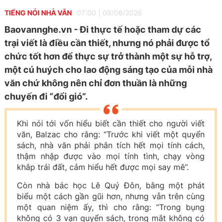
TIẾNG NÓI NHÀ VĂN
07:00
|
09/06/2026
Baovannghe.vn - Đi thực tế hoặc tham dự các
trại viết là điều cần thiết, nhưng nó phải được tổ
chức tốt hơn để thực sự trở thành một sự hỗ trợ,
một cú huých cho lao động sáng tạo của mỗi nhà
văn chứ không nên chỉ đơn thuần là những
chuyến đi “đổi gió”.
Khi nói tới vốn hiểu biết cần thiết cho người viết
văn, Balzac cho rằng: “Trước khi viết một quyển
sách, nhà văn phải phân tích hết mọi tính cách,
thậm nhập được vào mọi tính tình, chạy vòng
khắp trái đất, cảm hiểu hết được mọi say mê”.
Còn nhà bác học Lê Quý Đôn, bằng một phát
biểu một cách gần gũi hơn, nhưng vẫn trên cùng
một quan niệm ấy, thì cho rằng: “Trong bụng
không có 3 vạn quyển sách, trong mắt không có