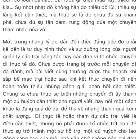
kia... Sự nhợt nhạt đó không hẳn do thiếu độ lùi, thiếu sự
lắng kết cần thiết, mà thực sự là do chưa đủ sự khám
phá, chưa đủ sự tận cảm, rung động của một chuyến
thâm nhập nửa vời...
Một trong những lý do dẫn đến điều đáng tiếc đó phải
kể đến là tư duy hình thức và sự buông lỏng của người
quản lý các trại sáng tác hay các đơn vị tổ chức chuyển
đi thực tế đó. Chưa được trang bị trước mỗi chuyến đi
đã đành, mà bài viết cũng thường được thu hoạch khi
sắp bế mạc trại hoặc sau khi kết thúc chuyến đi nên
hoàn toàn thiếu những đánh giá, phản hồi cần thiết.
Chúng ta chưa thực sự biến những chuyến đi ấy thành
một cú huých cần thiết cho người viết, hay nói một cách
khác là đang quá dễ dãi để thu về những thành quả kém
chất lượng... Đi thực tế hoặc tham dự các trại viết là
điều cần thiết, nhưng nó phải được tổ chức tốt hơn để
thực sự trở thành một sự hỗ trợ, một cú huých cho lao
động sáng tạo của mỗi nhà văn chứ không nên chỉ đơn