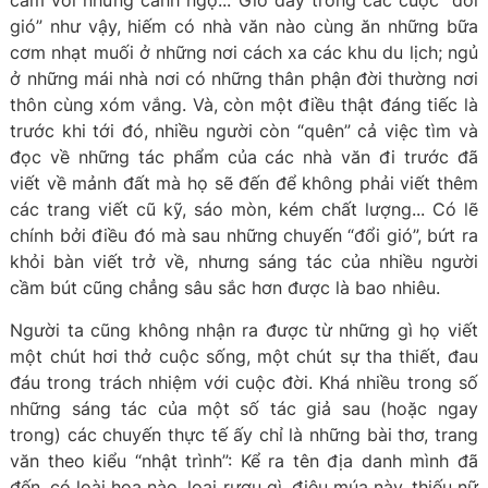
cảm với những cảnh ngộ... Giờ đây trong các cuộc “đổi
gió” như vậy, hiếm có nhà văn nào cùng ăn những bữa
cơm nhạt muối ở những nơi cách xa các khu du lịch; ngủ
ở những mái nhà nơi có những thân phận đời thường nơi
thôn cùng xóm vắng. Và, còn một điều thật đáng tiếc là
trước khi tới đó, nhiều người còn “quên” cả việc tìm và
đọc về những tác phẩm của các nhà văn đi trước đã
viết về mảnh đất mà họ sẽ đến để không phải viết thêm
các trang viết cũ kỹ, sáo mòn, kém chất lượng... Có lẽ
chính bởi điều đó mà sau những chuyến “đổi gió”, bứt ra
khỏi bàn viết trở về, nhưng sáng tác của nhiều người
cầm bút cũng chẳng sâu sắc hơn được là bao nhiêu.
Người ta cũng không nhận ra được từ những gì họ viết
một chút hơi thở cuộc sống, một chút sự tha thiết, đau
đáu trong trách nhiệm với cuộc đời. Khá nhiều trong số
những sáng tác của một số tác giả sau (hoặc ngay
trong) các chuyến thực tế ấy chỉ là những bài thơ, trang
văn theo kiểu “nhật trình”: Kể ra tên địa danh mình đã
đến, có loài hoa nào, loại rượu gì, điệu múa này, thiếu nữ