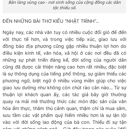
Bản làng vùng cao - nơi sinh sống của cộng đồng các dân
tộc thiểu số.
ĐẾN NHỮNG BÀI THƠ KIỂU “NHẬT TRÌNH”...
Ngày nay, các nhà văn tuy có nhiều cuộc đổi gió để đến
với thực tế hơn, và trong việc tiếp xúc, giao lưu với
đồng bào địa phương cũng gặp nhiều thuận lợi hơn do
điều kiện kinh tế, văn hóa, xã hội ở các nơi đều đã có
những sự phát triển đáng kể, đời sống của người dân
cũng đã được cải thiện nâng cao hơn rất nhiều; đặc biệt
là sự thông dụng của tiếng phổ thông, sự giảm thiểu các
phương ngữ, biệt ngữ ở nhiều vùng miền giúp cho việc
giao lưu dường như không còn chút rào cản nào... Từ sự
thuận lợi khách quan ấy, các tác giả bây giờ thường
quay ra mải mê thưởng thức các món đặc sản của văn
hóa ẩm thực, thăm thú cảnh quan, thậm chí là mua sắm,
sưu tầm các vật phẩm quý hiếm nhiều hơn là sự lặn lội
vào với đời sống lao động của bà con. Thiếu đi sự tận