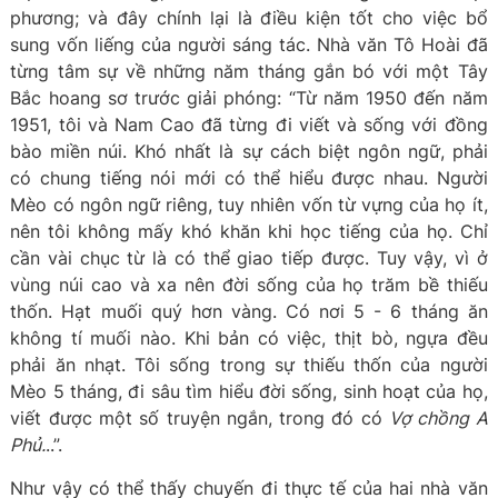
phương; và đây chính lại là điều kiện tốt cho việc bổ
sung vốn liếng của người sáng tác. Nhà văn Tô Hoài đã
từng tâm sự về những năm tháng gắn bó với một Tây
Bắc hoang sơ trước giải phóng: “Từ năm 1950 đến năm
1951, tôi và Nam Cao đã từng đi viết và sống với đồng
bào miền núi. Khó nhất là sự cách biệt ngôn ngữ, phải
có chung tiếng nói mới có thể hiểu được nhau. Người
Mèo có ngôn ngữ riêng, tuy nhiên vốn từ vựng của họ ít,
nên tôi không mấy khó khăn khi học tiếng của họ. Chỉ
cần vài chục từ là có thể giao tiếp được. Tuy vậy, vì ở
vùng núi cao và xa nên đời sống của họ trăm bề thiếu
thốn. Hạt muối quý hơn vàng. Có nơi 5 - 6 tháng ăn
không tí muối nào. Khi bản có việc, thịt bò, ngựa đều
phải ăn nhạt. Tôi sống trong sự thiếu thốn của người
Mèo 5 tháng, đi sâu tìm hiểu đời sống, sinh hoạt của họ,
viết được một số truyện ngắn, trong đó có
Vợ chồng A
Phủ.
..”.
Như vậy có thể thấy chuyến đi thực tế của hai nhà văn