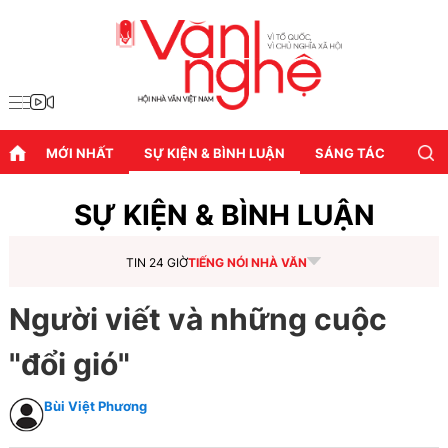
MỚI NHẤT
SỰ KIỆN & BÌNH LUẬN
SÁNG TÁC
DIỄN
SỰ KIỆN & BÌNH LUẬN
TIN 24 GIỜ
TIẾNG NÓI NHÀ VĂN
Người viết và những cuộc
"đổi gió"
Bùi Việt Phương