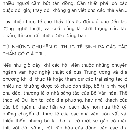
nhiều người cầm bút tán đồng: Cần thiết phải có các
cuộc đổi gió; thay đổi không gian viết cho các nhà văn...
Tuy nhiên thực tế cho thấy từ việc đổi gió cho đến lao
động nghệ thuật, và cuối cùng là chất lượng các tác
phẩm, thì còn rất nhiều điều đáng bàn.
TỪ NHỮNG CHUYẾN ĐI THỰC TẾ SINH RA CÁC TÁC
PHẨM CÓ GIÁ TRỊ...
Nếu như giờ đây, khi các hội viên thuộc những chuyên
ngành văn học nghệ thuật cả của Trung ương và địa
phương khi đi thực tế hoặc tham dự các trại sáng tác ở
nhiều nơi thường được tổ chức đón tiếp, bố trí sinh hoạt
chu đáo, thường là ở nhà sáng tác của Bộ Văn hóa, Thể
thao và Du lịch tại các địa phương, hay nhà khách của
các bộ ngành, khác hẳn với cách đây non nửa thế kỷ,
những chuyến đi thực tế của các nhà văn luôn vất vả,
thiếu thốn; nhưng bù lại, họ lại có một sự gắn bó máu
thịt với đời sống, với văn hóa của đồng bào các địa