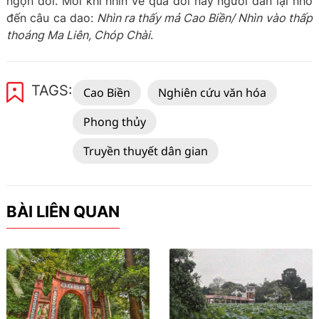
ngọn đồi. Mỗi khi nhìn về quả đồi này người dân lại nhớ
đến câu ca dao:
Nhìn ra thấy mả Cao Biền/ Nhìn vào thấp
thoáng Ma Liên, Chóp Chài
.
TAGS:
Cao Biền
Nghiên cứu văn hóa
Phong thủy
Truyền thuyết dân gian
BÀI LIÊN QUAN