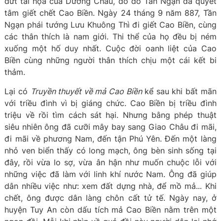
dứt tai họa của Dương Châu, do đó Tần Ngạn đã quyết
tâm giết chết Cao Biền. Ngày 24 tháng 9 năm 887, Tần
Ngạn phái tướng Lưu Khuông Thì đi giết Cao Biền, cùng
các thân thích là nam giới. Thi thể của họ đều bị ném
xuống một hố duy nhất. Cuộc đời oanh liệt của Cao
Biền cùng những người thân thích chịu một cái kết bi
thảm.
Lại có
Truyền thuyết về mả Cao Biền
kể sau khi bất mãn
với triều đình vì bị giáng chức. Cao Biền bị triều đình
triệu về rồi tìm cách sát hại. Nhưng bằng phép thuật
siêu nhiên ông đã cưỡi mây bay sang Giao Châu đi mãi,
đi mãi về phương Nam, đến tận Phú Yên. Đến một làng
nhỏ ven biển thấy có long mạch, ông bèn sinh sống tại
đây, rồi vừa lo sợ, vừa ân hận như muốn chuộc lỗi với
những việc đã làm với linh khí nước Nam. Ông đã giúp
dân nhiều việc như: xem đất dựng nhà, để mồ mả... Khi
chết, ông được dân làng chôn cất tử tế. Ngày nay, ở
huyện Tuy An còn dấu tích mả Cao Biền nằm trên một