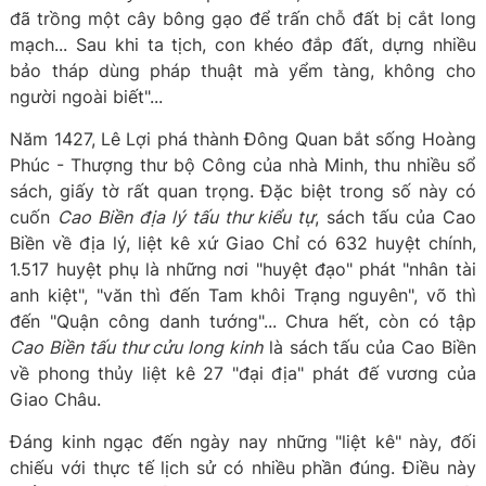
đã trồng một cây bông gạo để trấn chỗ đất bị cắt long
mạch... Sau khi ta tịch, con khéo đắp đất, dựng nhiều
bảo tháp dùng pháp thuật mà yểm tàng, không cho
người ngoài biết"...
Năm 1427, Lê Lợi phá thành Đông Quan bắt sống Hoàng
Phúc - Thượng thư bộ Công của nhà Minh, thu nhiều sổ
sách, giấy tờ rất quan trọng. Đặc biệt trong số này có
cuốn
Cao Biền địa lý tấu thư kiểu tự
, sách tấu của Cao
Biền về địa lý, liệt kê xứ Giao Chỉ có 632 huyệt chính,
1.517 huyệt phụ là những nơi "huyệt đạo" phát "nhân tài
anh kiệt", "văn thì đến Tam khôi Trạng nguyên", võ thì
đến "Quận công danh tướng"... Chưa hết, còn có tập
Cao Biền tấu thư cửu long kinh
là sách tấu của Cao Biền
về phong thủy liệt kê 27 "đại địa" phát đế vương của
Giao Châu.
Đáng kinh ngạc đến ngày nay những "liệt kê" này, đối
chiếu với thực tế lịch sử có nhiều phần đúng. Điều này