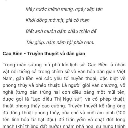
Mây nước mênh mang, ngày sắp tàn
Khói đồng mờ mịt, giá cô than
Biết anh muôn dặm chầu thiên đế
Tâu giúp: năm năm tội phía nam.
Cao Biền - Truyền thuyết và dân gian
Trong màn sương mù phủ kín lịch sử. Cao Biền là nhân
vật nổi tiếng cả trong chính sử và văn hóa dân gian Việt
Nam, gắn liền với các yếu tố huyền thoại, đặc biệt về
phong thủy và phép thuật: Là người giỏi văn chương, võ
nghệ (từng bắn trúng hai con diều bằng một mũi tên,
được gọi là "Lạc điêu Thị Ngự sử") và có phép thuật,
thuật phong thủy cao cường. Truyền thuyết kể rằng ông
đã dùng thuật phong thủy, bùa chú và nuôi âm binh (100
tên lính hóa từ hạt đậu) để trấn yểm và chặt đứt long
mạch (khí thiêng đất nước) nhằm phá hoại sự hưng thịnh