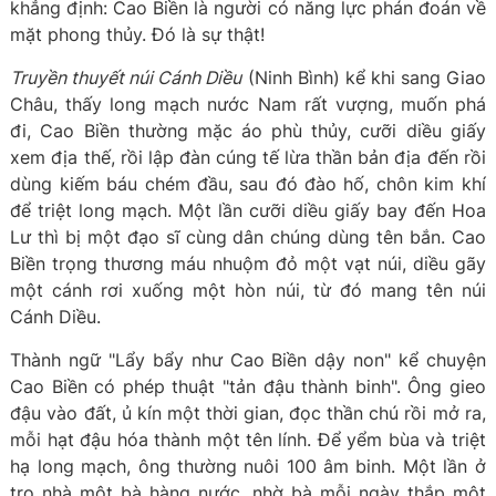
khẳng định: Cao Biền là người có năng lực phán đoán về
mặt phong thủy. Đó là sự thật!
Truyền thuyết núi Cánh Diều
(Ninh Bình) kể khi sang Giao
Châu, thấy long mạch nước Nam rất vượng, muốn phá
đi, Cao Biền thường mặc áo phù thủy, cưỡi diều giấy
xem địa thế, rồi lập đàn cúng tế lừa thần bản địa đến rồi
dùng kiếm báu chém đầu, sau đó đào hố, chôn kim khí
để triệt long mạch. Một lần cưỡi diều giấy bay đến Hoa
Lư thì bị một đạo sĩ cùng dân chúng dùng tên bắn. Cao
Biền trọng thương máu nhuộm đỏ một vạt núi, diều gãy
một cánh rơi xuống một hòn núi, từ đó mang tên núi
Cánh Diều.
Thành ngữ "Lẩy bẩy như Cao Biền dậy non" kể chuyện
Cao Biền có phép thuật "tản đậu thành binh". Ông gieo
đậu vào đất, ủ kín một thời gian, đọc thần chú rồi mở ra,
mỗi hạt đậu hóa thành một tên lính. Để yểm bùa và triệt
hạ long mạch, ông thường nuôi 100 âm binh. Một lần ở
trọ nhà một bà hàng nước, nhờ bà mỗi ngày thắp một