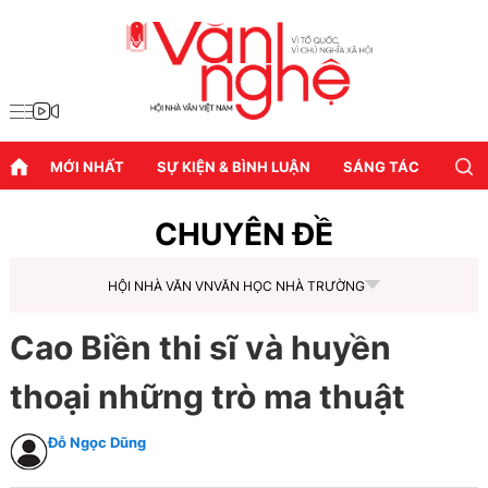
MỚI NHẤT
SỰ KIỆN & BÌNH LUẬN
SÁNG TÁC
DIỄN
CHUYÊN ĐỀ
HỘI NHÀ VĂN VN
VĂN HỌC NHÀ TRƯỜNG
Cao Biền thi sĩ và huyền
thoại những trò ma thuật
Đỗ Ngọc Dũng