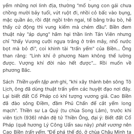
yểm những nơi linh địa, thường "mổ bụng con gái chưa
chồng mười bảy tuổi, vứt ruột đi, nhồi cỏ bấc vào bụng,
mặc quần áo, rồi đặt ngồi trên ngai, tế bằng trâu bò, hễ
thấy cử động thì vung kiếm mà chém đầu". Biền đem
thuật này "áp dụng" hãm hại thần linh Tản Viên nhưng
chỉ "thấy Vương cưỡi ngựa trắng ở trên mây, nhổ nước
bọt mà bỏ đi", coi khinh tài "trấn yểm" của Biền... Ông
than rằng: "Linh khí ở phương Nam không thể lường
được. Vượng khí đời nào hết được"... Rồi muốn về
phương Bắc.
Sách
Thiền uyển tập anh
ghi, "khi xây thành bên sông Tô
Lịch, ông đã dùng thuật trấn yểm các huyệt đạo nơi đây.
Lại biết đất Cổ Pháp có khí tượng vương giả. Cao Biền
đã đào sông Điềm, đầm Phủ Chấn để cắt yểm long
mạch". Thiền sư La Quý (tu chùa Song Lâm), trước khi
viên tịch (936) nhắn đệ tử Thiền Ông, đại ý: Biết đất Cổ
Pháp (quê hương Lý Công Uẩn sau này)
phát vương
nên
Cao Biền
trấn yểm
. "Để phá thế đó, ở chùa Châu Minh ta