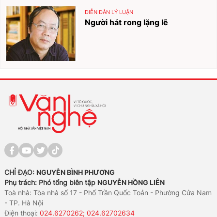
DIỄN ĐÀN LÝ LUẬN
Người hát rong lặng lẽ
CHỈ ĐẠO:
NGUYỄN BÌNH PHƯƠNG
Phụ trách: Phó tổng biên tập
NGUYỄN HỒNG LIÊN
Toà nhà: Tòa nhà số 17 - Phố Trần Quốc Toản - Phường Cửa Nam
- TP. Hà Nội
Điện thoại:
024.6270262; 024.62702634