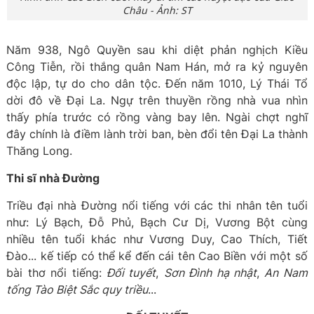
Châu - Ảnh: ST
Năm 938, Ngô Quyền sau khi diệt phản nghịch Kiều
Công Tiễn, rồi thắng quân Nam Hán, mở ra kỷ nguyên
độc lập, tự do cho dân tộc. Đến năm 1010, Lý Thái Tổ
dời đô về Đại La. Ngự trên thuyền rồng nhà vua nhìn
thấy phía trước có rồng vàng bay lên. Ngài chợt nghĩ
đây chính là điềm lành trời ban, bèn đổi tên Đại La thành
Thăng Long.
Thi sĩ nhà Đường
Triều đại nhà Đường nổi tiếng với các thi nhân tên tuổi
như: Lý Bạch, Đỗ Phủ, Bạch Cư Dị, Vương Bột cùng
nhiều tên tuổi khác như Vương Duy, Cao Thích, Tiết
Đào... kế tiếp có thể kể đến cái tên Cao Biền với một số
bài thơ nổi tiếng:
Đối tuyết
,
Sơn Đình hạ nhật
,
An Nam
tống Tào Biệt Sắc quy triều
...