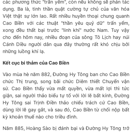
các phương thức "trấn yểm", còn nếu không sẽ phản tác
dụng. Ba là, tinh thần quật cường tự chủ của văn hóa
Việt thật sự lớn lao. Rất nhiều huyền thoại chung quanh
Cao Biền với các thuật "thần yêu quỷ dữ" trấn yểm,
xong đều thất bại trước "linh khí" nước Nam. Tuy vậy
cho đến hôm nay, nhiều đoạn của sông Tô Lịch hay núi
Cánh Diều người dân qua đây thường rất khó chịu bởi
những luồng khí lạ.
Kết cục bi thảm của Cao Biền
Vào mùa hè năm 882, Đường Hy Tông ban cho Cao Biền
chức Thị trung, song bãi chức Diêm thiết Chuyển vận
sứ. Cao Biền thấy vừa mất quyền, vừa mất lợi thì tức
giận, sai người thảo biểu tự tố với lời lẽ bất kính, Đường
Hy Tông sai Trịnh Điền thảo chiếu trách cứ Cao Biền,
dùng lời lẽ gay gắt, và sau đó, Cao Biền từ chối nộp bất
kỳ khoản thuế nào cho triều đình.
Năm 885, Hoàng Sào bị đánh bại và Đường Hy Tông trở