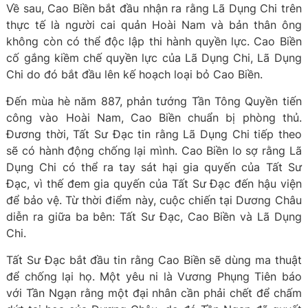
Về sau, Cao Biền bắt đầu nhận ra rằng Lã Dụng Chi trên
thực tế là người cai quản Hoài Nam và bản thân ông
không còn có thể độc lập thi hành quyền lực. Cao Biền
cố gắng kiềm chế quyền lực của Lã Dụng Chi, Lã Dụng
Chi do đó bắt đầu lên kế hoạch loại bỏ Cao Biền.
Đến mùa hè năm 887, phản tướng Tần Tông Quyền tiến
công vào Hoài Nam, Cao Biền chuẩn bị phòng thủ.
Đương thời, Tất Sư Đạc tin rằng Lã Dụng Chi tiếp theo
sẽ có hành động chống lại mình. Cao Biền lo sợ rằng Lã
Dụng Chi có thể ra tay sát hại gia quyến của Tất Sư
Đạc, vì thế đem gia quyến của Tất Sư Đạc đến hậu viện
để bảo vệ. Từ thời điểm này, cuộc chiến tại Dương Châu
diễn ra giữa ba bên: Tất Sư Đạc, Cao Biền và Lã Dụng
Chi.
Tất Sư Đạc bắt đầu tin rằng Cao Biền sẽ dùng ma thuật
để chống lại họ. Một yêu ni là Vương Phụng Tiên báo
với Tần Ngạn rằng một đại nhân cần phải chết để chấm