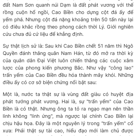
đất Nam Sơn quanh núi Dạm là đất phát vương với thế
rồng cuộn hổ ngồi, Cao Biền cho dựng cột đá ấy để
yểm phá. Nhưng cột đá nặng khoảng trên 50 tấn này lại
có điêu khắc rồng theo phong cách thời Lý. Giới nghiên
cứu chưa đủ cứ liệu để khẳng định.
Sự thật lịch sử là: Sau khi Cao Biền chết 51 năm thì Ngô
Quyền đánh thắng quân Nam Hán, từ đó mở ra thời kỳ
của quân dân Đại Việt luôn chiến thắng các cuộc xâm
lược của phong kiến phương Bắc. Như vậy "công lao"
trấn yểm của Cao Biền đều hóa thành mây khói. Những
điều ấy có cơ sở biện chứng nổi bật sau:
Một là, nước ta thật sự là vùng đất giàu có huyệt địa
phát tướng phát vương. Hai là, sự "trấn yểm" của Cao
Biền là có thật. Nhưng ông ta tỏ ra ngạo mạn nên thần
linh không "linh ứng", mà ngược lại chính Cao Biền lại
chịu hậu họa. Đây là một nguyên lý trong "trấn yểm" cổ
xưa: Phải thật sự tài cao, hiểu đạo mới làm chủ được