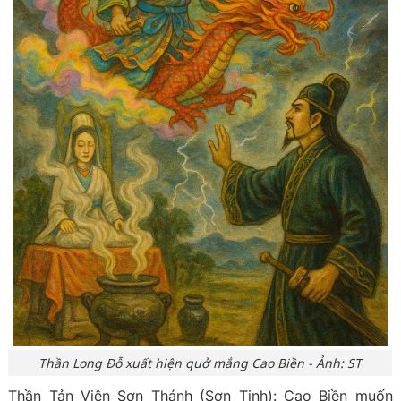
Thần Long Đỗ xuất hiện quở mắng Cao Biền - Ảnh: ST
Thần Tản Viên Sơn Thánh (Sơn Tinh): Cao Biền muốn