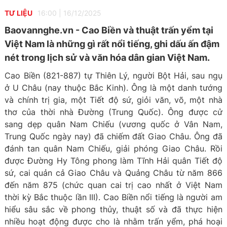
TƯ LIỆU
16:00
|
16/12/2025
Baovannghe.vn - Cao Biền và thuật trấn yểm tại
Việt Nam là những gì rất nổi tiếng, ghi dấu ấn đậm
nét trong lịch sử và văn hóa dân gian Việt Nam.
Cao Biền (821-887) tự Thiên Lý, người Bột Hải, sau ngụ
ở U Châu (nay thuộc Bắc Kinh). Ông là một danh tướng
và chính trị gia, một Tiết độ sứ, giỏi văn, võ, một nhà
thơ của thời nhà Đường (Trung Quốc). Ông được cử
sang dẹp quân Nam Chiếu (vương quốc ở Vân Nam,
Trung Quốc ngày nay) đã chiếm đất Giao Châu. Ông đã
đánh tan quân Nam Chiếu, giải phóng Giao Châu. Rồi
được Đường Hy Tông phong làm Tĩnh Hải quân Tiết độ
sứ, cai quản cả Giao Châu và Quảng Châu từ năm 866
đến năm 875 (chức quan cai trị cao nhất ở Việt Nam
thời kỳ Bắc thuộc lần III). Cao Biền nổi tiếng là người am
hiểu sâu sắc về phong thủy, thuật số và đã thực hiện
nhiều hoạt động được cho là nhằm trấn yểm, phá hoại