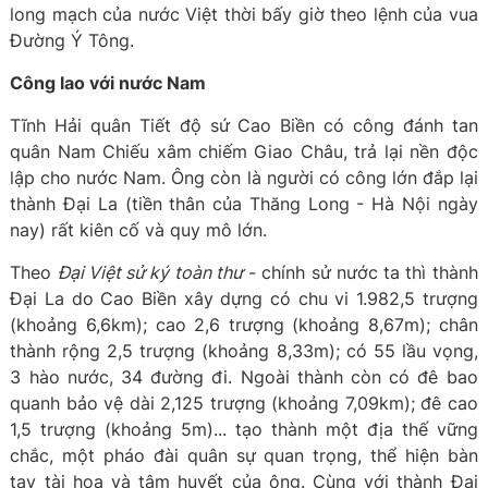
long mạch của nước Việt thời bấy giờ theo lệnh của vua
Đường Ý Tông.
Công lao với nước Nam
Tĩnh Hải quân Tiết độ sứ Cao Biền có công đánh tan
quân Nam Chiếu xâm chiếm Giao Châu, trả lại nền độc
lập cho nước Nam. Ông còn là người có công lớn đắp lại
thành Đại La (tiền thân của Thăng Long - Hà Nội ngày
nay) rất kiên cố và quy mô lớn.
Theo
Đại Việt sử ký toàn thư
- chính sử nước ta thì thành
Đại La do Cao Biền xây dựng có chu vi 1.982,5 trượng
(khoảng 6,6km); cao 2,6 trượng (khoảng 8,67m); chân
thành rộng 2,5 trượng (khoảng 8,33m); có 55 lầu vọng,
3 hào nước, 34 đường đi. Ngoài thành còn có đê bao
quanh bảo vệ dài 2,125 trượng (khoảng 7,09km); đê cao
1,5 trượng (khoảng 5m)... tạo thành một địa thế vững
chắc, một pháo đài quân sự quan trọng, thể hiện bàn
tay tài hoa và tâm huyết của ông. Cùng với thành Đại