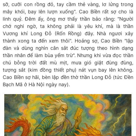
sỡ, cưỡi con rồng đỏ, tay cầm thẻ vàng, lơ lửng trong
mây khói, bay lên lượn xuống". Cao Biền rất sợ cho là
linh quỷ. Đêm ấy, ông mơ thấy thần bảo rằng: "Người
chớ nghi ngờ, ta không phải là yêu khí, mà là thần
Vương khí Long Đỗ (Rốn Rồng) đây. Nhà ngươi xây
thành xong ta đến xem thôi". Hoảng sợ, Cao Biền "lập
đàn và dùng nghìn cân sắt đúc tượng theo hình dạng
thần nhân để làm bùa yểm trừ". Nhưng khi vừa đọc thần
chú bỗng trời đất mù mịt, mưa gió giật đùng đùng,
tượng sắt (kim đồng thiết phụ) nát vụn bay lên không.
Cao Biền sợ hãi, bèn lập đền thờ thần Long Đỗ (tức Đền
Bạch Mã ở Hà Nội ngày nay).