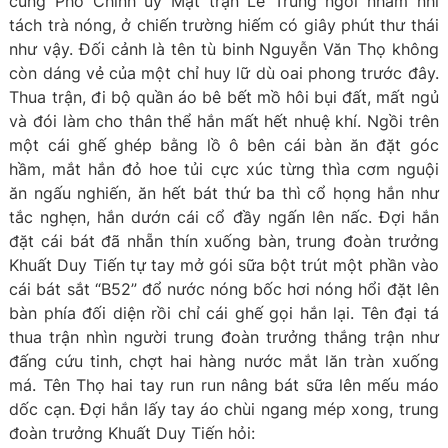
cùng Phó Chính uỷ Mặt trận Lê Trung ngồi nhâm nhi
tách trà nóng, ở chiến trường hiếm có giây phút thư thái
như vậy. Đối cảnh là tên tù binh Nguyễn Văn Thọ không
còn dáng vẻ của một chỉ huy lữ dù oai phong trước đây.
Thua trận, đi bộ quần áo bê bết mồ hôi bụi đất, mất ngủ
và đói làm cho thân thể hắn mất hết nhuệ khí. Ngồi trên
một cái ghế ghép bằng lồ ô bên cái bàn ăn đặt góc
hầm, mắt hắn đỏ hoe tủi cực xúc từng thìa cơm nguội
ăn ngấu nghiến, ăn hết bát thứ ba thì cổ họng hắn như
tắc nghẹn, hắn dướn cái cổ đầy ngấn lên nấc. Đợi hắn
đặt cái bát đã nhẵn thín xuống bàn, trung đoàn trưởng
Khuất Duy Tiến tự tay mở gói sữa bột trút một phần vào
cái bát sắt “B52” đổ nước nóng bốc hơi nóng hổi đặt lên
bàn phía đối diện rồi chỉ cái ghế gọi hắn lại. Tên đại tá
thua trận nhìn người trung đoàn trưởng thắng trận như
đấng cứu tinh, chợt hai hàng nước mắt lăn tràn xuống
má. Tên Thọ hai tay run run nâng bát sữa lên mếu máo
dốc cạn. Đợi hắn lấy tay áo chùi ngang mép xong, trung
đoàn trưởng Khuất Duy Tiến hỏi: