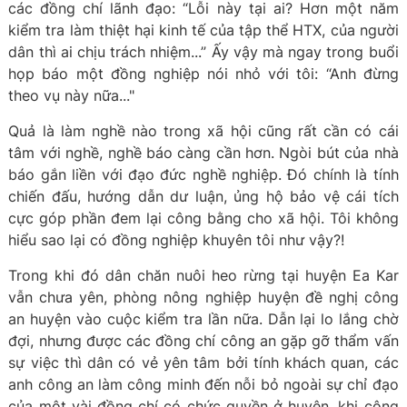
các đồng chí lãnh đạo: “Lỗi này tại ai? Hơn một năm
kiểm tra làm thiệt hại kinh tế của tập thể HTX, của người
dân thì ai chịu trách nhiệm...” Ấy vậy mà ngay trong buổi
họp báo một đồng nghiệp nói nhỏ với tôi: “Anh đừng
theo vụ này nữa..."
Quả là làm nghề nào trong xã hội cũng rất cần có cái
tâm với nghề, nghề báo càng cần hơn. Ngòi bút của nhà
báo gắn liền với đạo đức nghề nghiệp. Đó chính là tính
chiến đấu, hướng dẫn dư luận, ủng hộ bảo vệ cái tích
cực góp phần đem lại công bằng cho xã hội. Tôi không
hiểu sao lại có đồng nghiệp khuyên tôi như vậy?!
Trong khi đó dân chăn nuôi heo rừng tại huyện Ea Kar
vẫn chưa yên, phòng nông nghiệp huyện đề nghị công
an huyện vào cuộc kiểm tra lần nữa. Dẫn lại lo lắng chờ
đợi, nhưng được các đồng chí công an gặp gỡ thẩm vấn
sự việc thì dân có vẻ yên tâm bởi tính khách quan, các
anh công an làm công minh đến nỗi bỏ ngoài sự chỉ đạo
của một vài đồng chí có chức quyền ở huyện, khi công