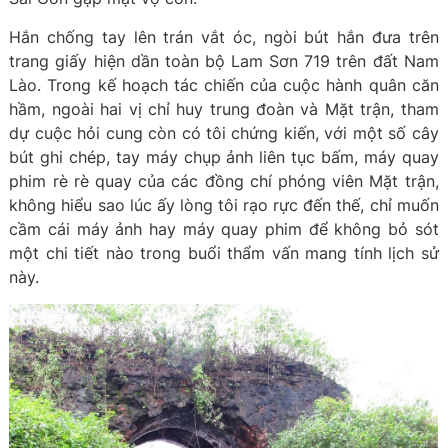
Hắn chống tay lên trán vắt óc, ngòi bút hắn đưa trên
trang giấy hiện dần toàn bộ Lam Sơn 719 trên đất Nam
Lào. Trong kế hoạch tác chiến của cuộc hành quân căn
hầm, ngoài hai vị chỉ huy trung đoàn và Mặt trận, tham
dự cuộc hỏi cung còn có tôi chứng kiến, với một số cây
bút ghi chép, tay máy chụp ảnh liên tục bấm, máy quay
phim rè rè quay của các đồng chí phóng viên Mặt trận,
không hiểu sao lúc ấy lòng tôi rạo rực đến thế, chỉ muốn
cầm cái máy ảnh hay máy quay phim để không bỏ sót
một chi tiết nào trong buổi thẩm vấn mang tính lịch sử
này.