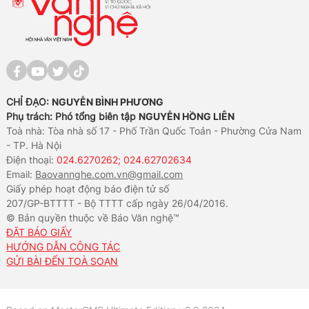
CHỈ ĐẠO:
NGUYỄN BÌNH PHƯƠNG
Phụ trách: Phó tổng biên tập
NGUYỄN HỒNG LIÊN
Toà nhà: Tòa nhà số 17 - Phố Trần Quốc Toản - Phường Cửa Nam
- TP. Hà Nội
Điện thoại:
024.6270262; 024.62702634
Email:
Baovannghe.com.vn@gmail.com
Giấy phép hoạt động báo điện tử số
207/GP-BTTTT - Bộ TTTT cấp ngày 26/04/2016.
© Bản quyền thuộc về Báo Văn nghệ™
ĐẶT BÁO GIẤY
HƯỚNG DẪN CÔNG TÁC
GỬI BÀI ĐẾN TOÀ SOẠN