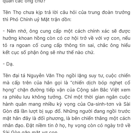
quân các ông chứ?
Tên Thọ chưa kịp trả lời câu hỏi của trung đoàn trưởng
thì Phó Chính uỷ Mặt trận dồn:
- Nên nhớ, ông cung cấp một cách chính xác sẽ được
hưởng khoan hồng còn có cơ hội trở về với vợ con, nếu
tỏ ra ngoan cố cung cấp thông tin sai, chắc ông hiểu
kết cục số phận ông sẽ như thế nào chứ.
- Dạ.
Tên đại tá Nguyễn Văn Thọ ngồi lặng suy tư, cuộc chiến
mà cấp trên của hắn gọi là “chiến dịch bóp nghẹt cổ
họng” chặn đường tiếp vận của Cộng sản Bắc Việt xem
ra phiêu lưu không tưởng. Chỉ một thời gian ngắn cuộc
hành quân mang nhiều kỳ vọng của Oa-sinh-tơn và Sài
Gòn đã lần lượt bị sụp đổ. Những người đang ngồi trước
mặt hắn đây là đối phương, là bên chiến thắng một cách
nhân đạo. Đặt niềm tin ở họ, hy vọng còn có ngày trở về
Sài Gòn gặp mặt vợ con.