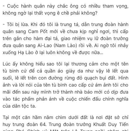
- Cuộc hành quân này chắc ông có nhiều tham vọng,
không ngờ lại thất vọng ê chề phải không?
- Tôi bị lừa. Khi đó tôi là trung tá, dẫn trung đoàn hành
quân sang Cam Pốt mới về chưa kịp nghỉ ngơi, thì cấp
trên gắn cho hàm đại tá, giao nhiệm vụ lữ đoàn trưởng
đưa quân sang Ai-Lao (Nam Lào) rồi về. Ai ngờ tôi nhảy
xuống Hạ Lào ở lại luôn không về được nữa...
Lúc ấy không hiểu sao tôi lại thương cảm cho một tên
tù binh cứ để cả quần áo giày da như vậy lê lết qua
suối, lê lết trên con đường rừng đỏ quạch bụi đất. Hình
ảnh và lời nói của tên tù binh cao cấp cứ ám ảnh tôi cho
mãi đến sau này mình trở thành nhà báo mới có dịp đưa
vào tác phẩm phản ánh về cuộc chiến đấu chính nghĩa
của dân tộc ta.
Tại một căn hầm nằm chìm dưới đất là nơi đặt sở chỉ
huy trung đoàn 64. Trung đoàn trưởng Khuất Duy Tiến