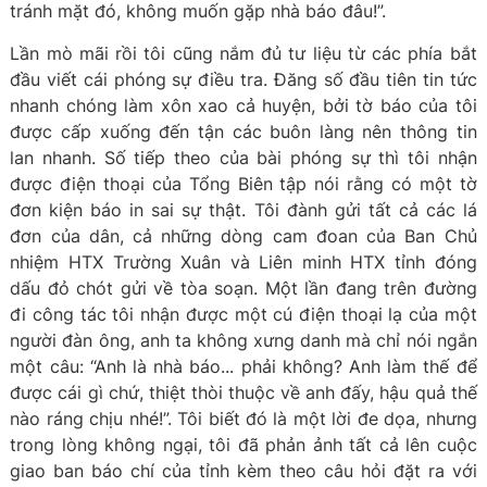
tránh mặt đó, không muốn gặp nhà báo đâu!”.
Lần mò mãi rồi tôi cũng nắm đủ tư liệu từ các phía bắt
đầu viết cái phóng sự điều tra. Đăng số đầu tiên tin tức
nhanh chóng làm xôn xao cả huyện, bởi tờ báo của tôi
được cấp xuống đến tận các buôn làng nên thông tin
lan nhanh. Số tiếp theo của bài phóng sự thì tôi nhận
được điện thoại của Tổng Biên tập nói rằng có một tờ
đơn kiện báo in sai sự thật. Tôi đành gửi tất cả các lá
đơn của dân, cả những dòng cam đoan của Ban Chủ
nhiệm HTX Trường Xuân và Liên minh HTX tỉnh đóng
dấu đỏ chót gửi về tòa soạn. Một lần đang trên đường
đi công tác tôi nhận được một cú điện thoại lạ của một
người đàn ông, anh ta không xưng danh mà chỉ nói ngắn
một câu: “Anh là nhà báo... phải không? Anh làm thế để
được cái gì chứ, thiệt thòi thuộc về anh đấy, hậu quả thế
nào ráng chịu nhé!”. Tôi biết đó là một lời đe dọa, nhưng
trong lòng không ngại, tôi đã phản ảnh tất cả lên cuộc
giao ban báo chí của tỉnh kèm theo câu hỏi đặt ra với