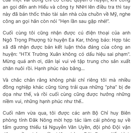
an gọi đến anh Hiếu và công ty NNH lên điều tra thì tay
này đã bán thốc tháo tài sản nhà cửa chuồn về Mỹ, nghe
công an gọi hắn còn nói “Hẹn lần sau gặp nhé!”.
Cuối cùng tôi cũng nhận được cú điện thoại của anh
Ngô Trọng Phượng từ huyện Ea Kar, thông báo: Hợp tác
xã đã nhận được bản kết luận thỏa đáng của công an
huyện: "HTX Trường Xuân không có dấu hiệu sai phạm".
Mừng quá anh ơi, dân lại vui vẻ tập trung cho sản xuất
chăn nuôi rồi. Hạnh phúc nào bằng...
Và chắc chắn rằng không phải chỉ riêng tôi mà nhiều
đồng nghiệp khác cũng từng trải qua những “pha” bị đe
dọa như thế, và rồi cuối cùng cũng được hưởng những
niềm vui, những hạnh phúc như thế..
Cuối năm vừa qua, tôi được các anh Bộ Chỉ huy Biên
phòng tỉnh Đăk Nông mời hợp tác làm cái phóng sự về
tấm gương thiếu tá Nguyễn Văn Uyền, đội phó Đội vận