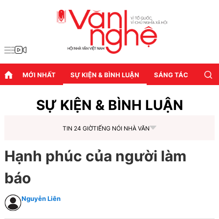
MỚI NHẤT
SỰ KIỆN & BÌNH LUẬN
SÁNG TÁC
DIỄN
SỰ KIỆN & BÌNH LUẬN
TIN 24 GIỜ
TIẾNG NÓI NHÀ VĂN
Hạnh phúc của người làm
báo
Nguyễn Liên