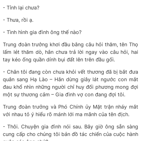
- Tỉnh lại chưa?
- Thưa, rồi ạ.
- Tình hình gia đình ông thế nào?
Trung đoàn trưởng khơi đầu bằng câu hỏi thăm, tên Thọ
lấm lét thăm dò, hắn chưa trả lời ngay vào câu hỏi, hai
tay kéo ống quần dính bụi đất lên trên đầu gối.
- Chân tôi đang còn chưa khỏi vết thương đã bị bắt đưa
quân sang Hạ Lào – Hắn dừng giây lát ngước con mắt
đau khổ nhìn những người chỉ huy đối phương mong đợi
một sự thương cảm – Gia đình vợ con đang đợi tôi.
Trung đoàn trưởng và Phó Chính ủy Mặt trận nháy mắt
với nhau tỏ ý hiểu rõ mánh lới ma mãnh của tên địch.
- Thôi. Chuyện gia đình nói sau. Bây giờ ông sẵn sàng
cung cấp cho chúng tôi bản đồ tác chiến của cuộc hành