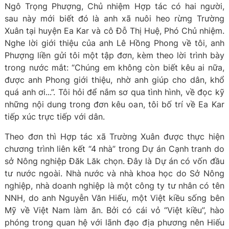
Ngô Trọng Phượng, Chủ nhiệm Hợp tác có hai người,
sau này mới biết đó là anh xã nuôi heo rừng Trường
Xuân tại huyện Ea Kar và cô Đỗ Thị Huệ, Phó Chủ nhiệm.
Nghe lời giới thiệu của anh Lê Hồng Phong về tôi, anh
Phượng liền gửi tôi một tập đơn, kèm theo lời trình bày
trong nước mắt: “Chúng em không còn biết kêu ai nữa,
được anh Phong giới thiệu, nhờ anh giúp cho dân, khổ
quá anh ơi...”. Tôi hỏi để nắm sơ qua tình hình, về đọc kỹ
những nội dung trong đơn kêu oan, tôi bố trí về Ea Kar
tiếp xúc trực tiếp với dân.
Theo đơn thì Hợp tác xã Trường Xuân được thực hiện
chương trình liên kết “4 nhà” trong Dự án Cạnh tranh do
sở Nông nghiệp Đăk Lăk chọn. Đây là Dự án có vốn đầu
tư nước ngoài. Nhà nước và nhà khoa học do Sở Nông
nghiệp, nhà doanh nghiệp là một công ty tư nhân có tên
NNH, do anh Nguyễn Văn Hiếu, một Việt kiều sống bên
Mỹ về Việt Nam làm ăn. Bởi có cái vỏ “Việt kiều”, hào
phóng trong quan hệ với lãnh đạo địa phương nên Hiếu