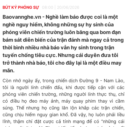
BÚT KÝ PHÓNG SỰ
08:00
|
20/06/2026
Baovannghe.vn - Nghề làm báo được coi là một
nghề nguy hiểm, không những sự hy sinh của
phóng viên chiến trường luôn băng qua bom đạn
bám sát diễn biến của trận đánh mà ngay cả trong
thời bình nhiều nhà báo vẫn hy sinh trong trận
tuyến chống tiêu cực. Nhưng cái duyên đưa tôi
trở thành nhà báo, tôi cho đây lại là một điều may
mắn.
Còn nhớ ngày ấy, trong chiến dịch Đường 9 - Nam Lào,
tôi là người lính chiến đấu, khi được tiếp cận với các
phóng viên chiến trường, những người lính thực thụ, chỉ
có điều họ đeo máy ảnh, máy quay phim thay vì cầm
súng. Thế nhưng họ cũng lăn lộn khắp các trận chiến,
cũng chịu hiểm nguy gian khổ. Đã vậy, họ luôn phải liều
lĩnh, thậm chí đặt cược cả tính mạng để có “những cái