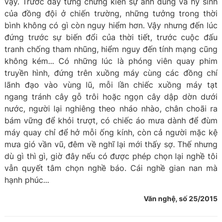
vậy. Trước đây từng chứng kiến sự anh dũng và hy sinh
của đồng đội ở chiến trường, những tưởng trong thời
bình không có gì còn nguy hiểm hơn. Vậy nhưng đến lúc
đứng trước sự biến đổi của thời tiết, trước cuộc đấu
tranh chống tham nhũng, hiểm nguy đến tính mạng cũng
không kém... Có những lúc là phóng viên quay phim
truyền hình, đứng trên xuồng máy cùng các đồng chí
lãnh đạo vào vùng lũ, mỗi lần chiếc xuồng máy tạt
ngang tránh cây gỗ trôi hoặc ngọn cây dập dờn dưới
nước, người lại nghiêng theo nháo nhào, chân choãi ra
bám vững để khỏi trượt, có chiếc áo mưa dành để đùm
máy quay chỉ để hở mỗi ống kính, còn cả người mặc kệ
mưa gió vần vũ, đêm về nghĩ lại mới thấy sợ. Thế nhưng
dù gì thì gì, giờ đây nếu có được phép chọn lại nghề tôi
vẫn quyết tâm chọn nghề báo. Cái nghề gian nan mà
hạnh phúc...
Văn nghệ, số 25/2015