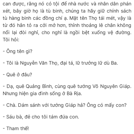
can được, rằng nó có tội để nhà nước và nhân dân phán
xét, bây giờ họ là tù binh, chúng ta hãy giữ chính sách
tù hàng binh các đồng chí ạ. Mặt tên Thọ tái mét, vậy là
từ đó hắn tỏ ra cởi mở hơn, thỉnh thoảng lê chân không
nổi lại đòi nghỉ, cho nghỉ là ngồi bệt xuống vệ đường.
Tôi hỏi:
- Ông tên gì?
- Tôi là Nguyễn Văn Thọ, đại tá, lữ trưởng lữ dù Ba.
- Quê ở đâu?
- Dạ, quê Quảng Bình, cùng quê tướng Võ Nguyên Giáp.
Nhưng hiện gia đình sống ở Bà Rịa.
- Chà. Dám sánh với tướng Giáp hả? Ông có mấy con?
- Sáu bà, đẻ cho tôi tám đứa con.
- Tham thế!