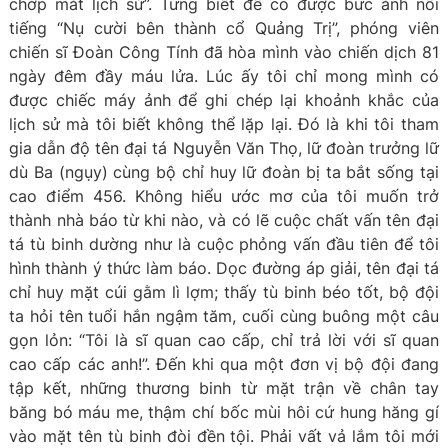
chớp mắt lịch sử”. Từng biết để có được bức ảnh nổi
tiếng “Nụ cười bên thành cổ Quảng Trị”, phóng viên
chiến sĩ Đoàn Công Tính đã hòa mình vào chiến dịch 81
ngày đêm đầy máu lửa. Lúc ấy tôi chỉ mong mình có
được chiếc máy ảnh để ghi chép lại khoảnh khắc của
lịch sử mà tôi biết không thể lặp lại. Đó là khi tôi tham
gia dẫn độ tên đại tá Nguyễn Văn Thọ, lữ đoàn trưởng lữ
dù Ba (ngụy) cùng bộ chỉ huy lữ đoàn bị ta bắt sống tại
cao điểm 456. Không hiểu ước mơ của tôi muốn trở
thành nhà báo từ khi nào, và có lẽ cuộc chất vấn tên đại
tá tù binh dường như là cuộc phỏng vấn đầu tiên để tôi
hình thành ý thức làm báo. Dọc đường áp giải, tên đại tá
chỉ huy mặt cúi gằm lì lợm; thấy tù binh béo tốt, bộ đội
ta hỏi tên tuổi hắn ngậm tăm, cuối cùng buông một câu
gọn lỏn: “Tôi là sĩ quan cao cấp, chỉ trả lời với sĩ quan
cao cấp các anh!”. Đến khi qua một đơn vị bộ đội đang
tập kết, những thương binh từ mặt trận về chân tay
băng bó máu me, thậm chí bốc mùi hôi cứ hung hăng gí
vào mặt tên tù binh đòi đền tội. Phải vất vả lắm tôi mới