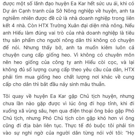
được một số lãnh đạo huyện Ea Kar hết sức ưu ái, khi có
Dự án Cạnh tranh của Sở Nông nghiệp về huyện, anh ta
nghiễm nhiên được đề cử là nhà doanh nghiệp trong liên
kết 4 nhà. Còn HTX Trường Xuân đại diện nhà nông. Nếu
anh Hiếu làm đúng vai trò của nhà doanh nghiệp là tiêu
thụ sản phẩm cho người nông dân thì không có chuyện
để nói. Nhưng thấy bở, anh ta muốn kiêm luôn cả
chuyện cung cấp giống heo. Vì không có chuyên môn
nên heo giống của công ty anh Hiếu còi cọc, và lại
không đủ số lượng cung cấp theo yêu cầu của dân, HTX
phải tìm mua giống heo chất lượng nơi khác về cung
cấp cho dân thì bắt đầu nảy sinh mâu thuẫn.
Tôi quay về huyện Ea Kar gặp Chủ tịch huyện, nhưng
chưa lần nào gặp được vì lúc ông đi họp tỉnh, khi đi
xuống xã vùng sâu, hẹn qua điện thoại ông bảo gặp Phó
Chủ tịch, nhưng Phó Chủ tịch còn gặp khó hơn vì ông
cũng đi địa bàn liên tục. Thực tế đó buộc tôi phải tin
vào sự nghi ngờ của người dân từng nói với tôi: “Họ