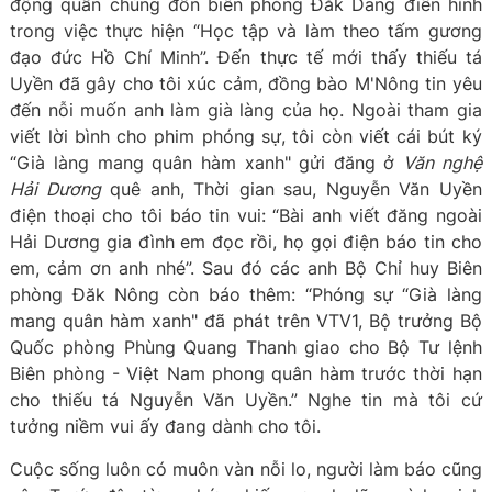
động quần chúng đồn biên phòng Đăk Dang điển hình
trong việc thực hiện “Học tập và làm theo tấm gương
đạo đức Hồ Chí Minh”. Đến thực tế mới thấy thiếu tá
Uyền đã gây cho tôi xúc cảm, đồng bào M'Nông tin yêu
đến nỗi muốn anh làm già làng của họ. Ngoài tham gia
viết lời bình cho phim phóng sự, tôi còn viết cái bút ký
“Già làng mang quân hàm xanh" gửi đăng ở
Văn nghệ
Hải Dương
quê anh, Thời gian sau, Nguyễn Văn Uyền
điện thoại cho tôi báo tin vui: “Bài anh viết đăng ngoài
Hải Dương gia đình em đọc rồi, họ gọi điện báo tin cho
em, cảm ơn anh nhé”. Sau đó các anh Bộ Chỉ huy Biên
phòng Đăk Nông còn báo thêm: “Phóng sự “Già làng
mang quân hàm xanh" đã phát trên VTV1, Bộ trưởng Bộ
Quốc phòng Phùng Quang Thanh giao cho Bộ Tư lệnh
Biên phòng - Việt Nam phong quân hàm trước thời hạn
cho thiếu tá Nguyễn Văn Uyền.” Nghe tin mà tôi cứ
tưởng niềm vui ấy đang dành cho tôi.
Cuộc sống luôn có muôn vàn nỗi lo, người làm báo cũng