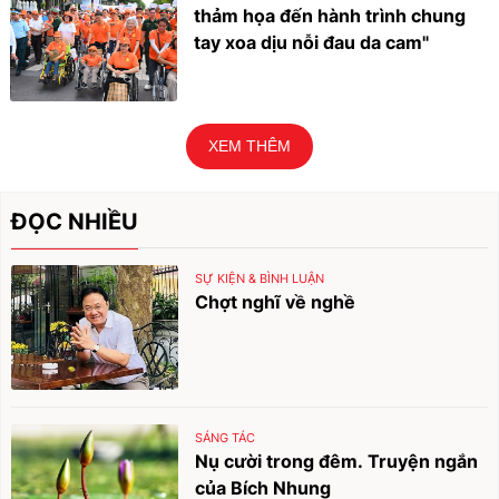
thảm họa đến hành trình chung
tay xoa dịu nỗi đau da cam"
XEM THÊM
ĐỌC NHIỀU
SỰ KIỆN & BÌNH LUẬN
Chợt nghĩ về nghề
SÁNG TÁC
Nụ cười trong đêm. Truyện ngắn
của Bích Nhung