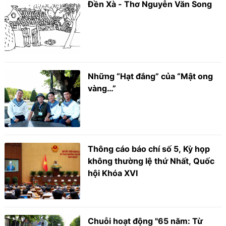
Đền Xà - Thơ Nguyễn Văn Song
Những “Hạt đắng” của “Mật ong
vàng…”
Thông cáo báo chí số 5, Kỳ họp
không thường lệ thứ Nhất, Quốc
hội Khóa XVI
Chuỗi hoạt động "65 năm: Từ