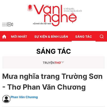
MỚI NHẤT
SỰ KIỆN & BÌNH LUẬN
SÁNG TÁC
DIỄN
SÁNG TÁC
TRUYỆN
THƠ
Mưa nghĩa trang Trường Sơn
- Thơ Phan Văn Chương
Phan Văn Chương