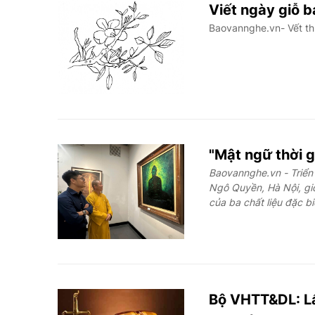
Viết ngày giỗ 
Baovannghe.vn- Vết th
"Mật ngữ thời g
Baovannghe.vn - Triển 
Ngô Quyền, Hà Nội, gi
của ba chất liệu đặc bi
Bộ VHTT&DL: Lấ