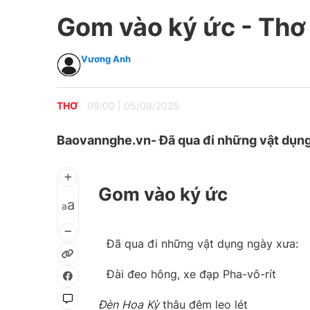
Gom vào ký ức - Th
Vương Anh
THƠ
09:00
|
05/08/2025
Baovannghe.vn- Đã qua đi những vật dụng 
Gom vào ký ức
a
a
Đã qua đi những vật dụng ngày xưa:
Đài đeo hông, xe đạp Pha-vô-rít
Đèn
Hoa
Kỳ
thâu đêm leo lét