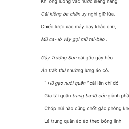
Khi ống luồng vác nước siêng năng
Cái
kiềng
ba
chân
uy nghi giữ lửa.
Chiếc lược xác máy bay khắc chữ,
Mũ
ca-
lô
vẫy
gọi
mũ
tai-bèo
.
Gậy
Trường
Sơn
cái gốc gậy hèo
Áo
trấn
thủ
nhường lưng áo cỏ.
“
Hũ gạo nuôi quân
”
cài lên chỉ đỏ
Gia tài quân
trang
ba-lô
cóc
giành phầ
Chóp núi nào cũng chốt gác phòng k
Lá trung quân ào ào theo bóng lính