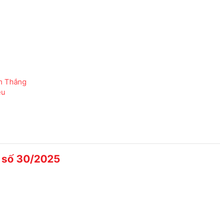
ãm Thắng
ều
 số 30/2025