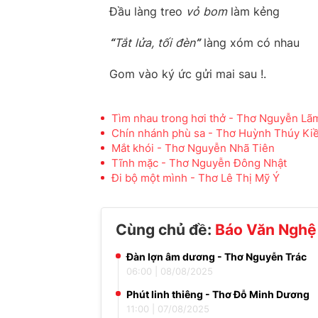
Đầu làng treo
vỏ
bom
làm kẻng
“
Tắt
lửa,
tối
đèn
”
làng xóm có nhau
Gom vào ký ức gửi mai sau !.
Tìm nhau trong hơi thở - Thơ Nguyễn L
Chín nhánh phù sa - Thơ Huỳnh Thúy Ki
Mắt khói - Thơ Nguyễn Nhã Tiên
Tĩnh mặc - Thơ Nguyễn Đông Nhật
Đi bộ một mình - Thơ Lê Thị Mỹ Ý
Cùng chủ đề:
Báo Văn Nghệ
Đàn lợn âm dương - Thơ Nguyễn Trác
06:00
|
08/08/2025
Phút linh thiêng - Thơ Đỗ Minh Dương
11:00
|
07/08/2025