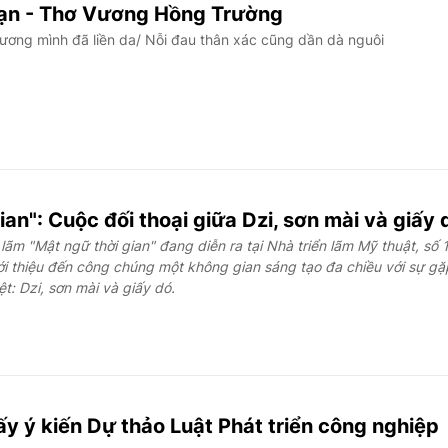
bạn - Thơ Vương Hồng Trường
ương mình đã liền da/ Nỗi đau thân xác cũng dần dà nguôi
ian": Cuộc đối thoại giữa Dzi, sơn mài và giấy 
lãm "Mật ngữ thời gian" đang diễn ra tại Nhà triển lãm Mỹ thuật, số 
ới thiệu đến công chúng một không gian sáng tạo đa chiều với sự gặ
ệt: Dzi, sơn mài và giấy dó.
y ý kiến Dự thảo Luật Phát triển công nghiệp