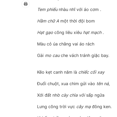
Tem
phiếu
nhàu nhĩ với áo cơm .
Hầm
chữ
A
một thời đội bom
Hạt
gạo
cõng liêu xiêu
hạt
mạch
.
Màu cỏ úa chằng vai áo rách
Gài
mo
cau
che vách tránh giặc bay.
Kẽo kẹt canh năm là
chiếc
cối
xay
Đuổi chuột, xua chim gửi vào
tên
ná
,
Xới đất nhờ
cày
chìa
vôi
sấp ngửa
Lưng cõng trời vực
cây
mạ
đông ken.