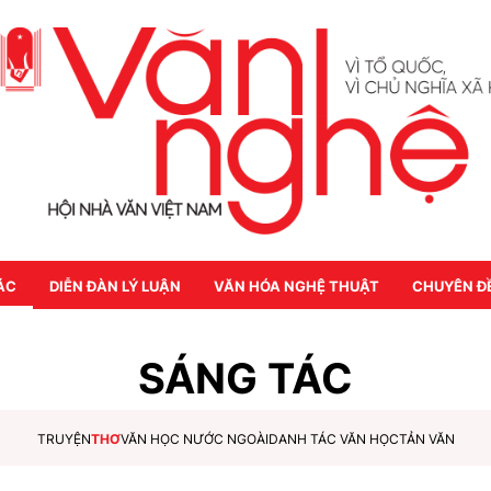
ÁC
DIỄN ĐÀN LÝ LUẬN
VĂN HÓA NGHỆ THUẬT
CHUYÊN Đ
SÁNG TÁC
TRUYỆN
THƠ
VĂN HỌC NƯỚC NGOÀI
DANH TÁC VĂN HỌC
TẢN VĂN