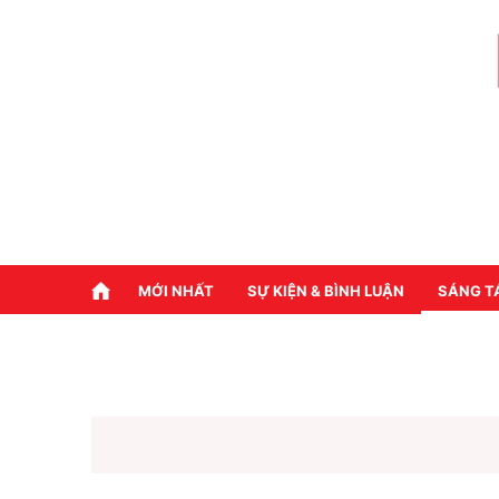
MỚI NHẤT
SỰ KIỆN & BÌNH LUẬN
SÁNG T