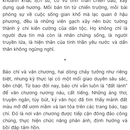
khoảnh khắc lịch sử, cổ vũ tinh thần chiến đấu, xây
dựng quê hương. Mỗi bản tin từ chiến trường, mỗi bài
phóng sự về cuộc sống gian khổ mà lạc quan ở hậu
phương, đều là những viên gạch xây nên bức tường
thành ý chí kiên cường của dân tộc. Họ không chỉ là
người đưa tin mà còn là nhân chứng sống, là người
truyền lửa, là hiện thân của tinh thần yêu nước và dấn
thân không ngừng nghỉ.
*
Báo chí và văn chương, hai dòng chảy tưởng như riêng
biệt, nhưng kỳ thực lại có một mối giao duyên sâu sắc,
bền chặt. Từ bao đời nay, báo chí vẫn luôn là “đất lành”
để văn chương nương náu, cất tiếng. Những áng thơ,
truyện ngắn, tùy bút, ký văn học đã tìm thấy mảnh đất
màu mỡ để ươm mầm và lan tỏa trên các trang báo, tạp
chí. Đó là nơi văn chương được tiếp cận đông đảo công
chúng, thực hiện chức năng phản ánh, định hướng và
bồi đắp tâm hồn.