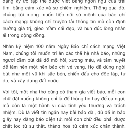
dạng ký ức tập thể được viết bằng ngôn ngữ của trái
tim, bằng cảm xúc và sự chiêm nghiệm. Thông qua đó,
chúng tôi mong muốn tiếp nối sứ mệnh của báo chí
cách mạng: không chỉ truyền tải thông tin mà còn định
hướng giá trị, gieo mầm cái đẹp, và hun đúc lòng nhân
ái trong cộng đồng.
Nhân kỷ niệm 100 năm Ngày Báo chí cách mạng Việt
Nam, chúng tôi muốn tri ân các thế hệ nhà báo, những
người cầm bút đã đổ mồ hôi, xương máu, và tâm huyết
để làm nên một nền báo chí vẻ vang. Họ đã dùng ngòi
bút như một vũ khí sắc bén, chiến đấu cho độc lập, tự
do, và xây dựng đất nước.
Với tôi, một nhà thơ cũng có tham gia viết báo, mỗi con
chữ đặt xuống không chỉ là để thông tin hay để ca ngợi,
mà còn là một hành vi của tình yêu thương và trách
nhiệm. Dù là viết tin ngắn hay bài báo dài, dù để in báo
giấy hay đăng báo điện tử, mỗi con chữ đều phải được
chắt lọc từ sự thật, thăng hoa từ cảm xúc chân thành,