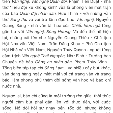
trên
Văn nghệ, Văn nghệ Quân đội
; Phạm Tiến Duật - nhà
thơ “Tiểu đội xe không kính” vừa là phóng viên mặt trận
của báo
Quân đội nhân dân
; Hữu Thỉnh - với những vần
thơ
Sang thu
và vai trò lãnh đạo báo
Văn nghệ
; Nguyễn
Quang Sáng - nhà văn tài hoa của
Chiếc lược ngà
từng
gắn bó với
Văn nghệ, Sông Hương
. Và đến thế hệ hiện
tại, những cái tên như Nguyễn Quang Thiều - Chủ tịch
Hội Nhà văn Việt Nam, Trần Đăng Khoa - Phó Chủ tịch
Hội Nhà văn Việt Nam, Nguyễn Thúy Quỳnh
-
người từng
cầm trịch
Văn nghệ Thái Nguyên
, Như Bình - Trưởng ban
Chuyên đề báo
Công an nhân dân
, Phạm Thùy Vinh -
Tổng biên tập tạp chí
Sông Lam…
và nhiều cây bút khác,
vẫn đang hàng ngày miệt mài với cả trang văn và trang
báo, làm phong phú thêm đời sống văn học và báo chí
nước nhà.
Ngược lại, báo chí cũng là môi trường rèn giũa, thôi thúc
người cầm bút phải gắn liền với thực tiễn, với cuộc
sống. Nó đòi hỏi sự nhạy bén, tốc độ, nhưng không