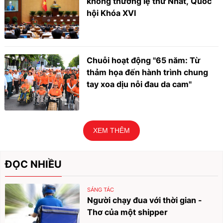
không thường lệ thứ Nhất, Quốc
hội Khóa XVI
Chuỗi hoạt động "65 năm: Từ
thảm họa đến hành trình chung
tay xoa dịu nỗi đau da cam"
XEM THÊM
ĐỌC NHIỀU
SÁNG TÁC
Người chạy đua với thời gian -
Thơ của một shipper