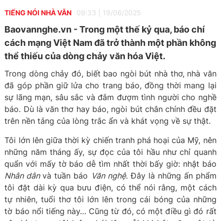
TIẾNG NÓI NHÀ VĂN
09:33
|
19/06/2025
Baovannghe.vn - Trong một thế kỷ qua, báo chí
cách mạng Việt Nam đã trở thành một phần không
thể thiếu của dòng chảy văn hóa Việt.
Trong dòng chảy đó, biết bao ngòi bút nhà thơ, nhà văn
đã góp phần giữ lửa cho trang báo, đồng thời mang lại
sự lãng mạn, sâu sắc và đắm đượm tình người cho nghề
báo. Dù là văn thơ hay báo, ngòi bút chân chính đều đặt
trên nền tảng của lòng trắc ẩn và khát vọng về sự thật.
Tôi lớn lên giữa thời kỳ chiến tranh phá hoại của Mỹ, nên
những năm tháng ấy, sự đọc của tôi hầu như chỉ quanh
quẩn với mấy tờ báo dễ tìm nhất thời bấy giờ: nhật báo
Nhân dân
và tuần báo
Văn nghệ
. Đây là những ấn phẩm
tôi đặt dài kỳ qua bưu điện, có thể nói rằng, một cách
tự nhiên, tuổi thơ tôi lớn lên trong cái bóng của những
tờ báo nổi tiếng này… Cũng từ đó, có một điều gì đó rất