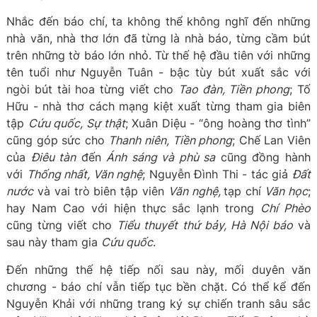
Nhắc đến báo chí, ta không thể không nghĩ đến những
nhà văn, nhà thơ lớn đã từng là nhà báo, từng cầm bút
trên những tờ báo lớn nhỏ. Từ thế hệ đầu tiên với những
tên tuổi như Nguyễn Tuân - bậc tùy bút xuất sắc với
ngòi bút tài hoa từng viết cho
Tao đàn, Tiền phong
; Tố
Hữu - nhà thơ cách mạng kiệt xuất từng tham gia biên
tập
Cứu quốc, Sự thật
; Xuân Diệu - “ông hoàng thơ tình”
cũng góp sức cho
Thanh niên, Tiền phong
; Chế Lan Viên
của
Điêu tàn
đến
Ánh sáng và phù sa
cũng đồng hành
với
Thống nhất, Văn nghệ
; Nguyễn Đình Thi - tác giả
Đất
nước
và vai trò biên tập viên
Văn nghệ,
tạp chí
Văn học
;
hay Nam Cao với hiện thực sắc lạnh trong
Chí Phèo
cũng từng viết cho
Tiểu thuyết thứ bảy, Hà Nội báo
và
sau này tham gia
Cứu quốc
.
Đến những thế hệ tiếp nối sau này, mối duyên văn
chương - báo chí vẫn tiếp tục bền chặt. Có thể kể đến
Nguyễn Khải với những trang ký sự chiến tranh sâu sắc