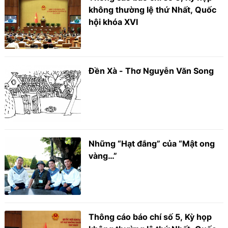
không thường lệ thứ Nhất, Quốc
hội khóa XVI
Đền Xà - Thơ Nguyễn Văn Song
Những “Hạt đắng” của “Mật ong
vàng…”
Thông cáo báo chí số 5, Kỳ họp