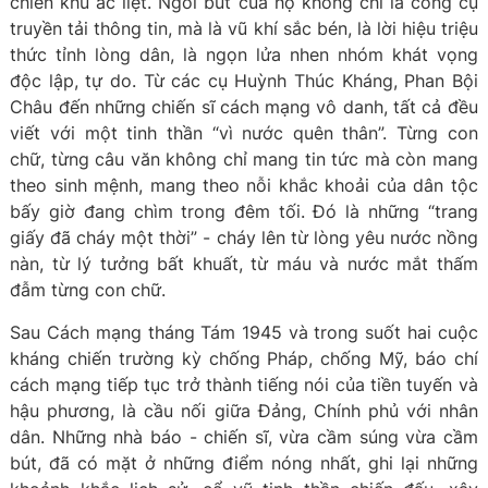
chiến khu ác liệt. Ngòi bút của họ không chỉ là công cụ
truyền tải thông tin, mà là vũ khí sắc bén, là lời hiệu triệu
thức tỉnh lòng dân, là ngọn lửa nhen nhóm khát vọng
độc lập, tự do. Từ các cụ Huỳnh Thúc Kháng, Phan Bội
Châu đến những chiến sĩ cách mạng vô danh, tất cả đều
viết với một tinh thần “vì nước quên thân”. Từng con
chữ, từng câu văn không chỉ mang tin tức mà còn mang
theo sinh mệnh, mang theo nỗi khắc khoải của dân tộc
bấy giờ đang chìm trong đêm tối. Đó là những “trang
giấy đã cháy một thời” - cháy lên từ lòng yêu nước nồng
nàn, từ lý tưởng bất khuất, từ máu và nước mắt thấm
đẫm từng con chữ.
Sau Cách mạng tháng Tám 1945 và trong suốt hai cuộc
kháng chiến trường kỳ chống Pháp, chống Mỹ, báo chí
cách mạng tiếp tục trở thành tiếng nói của tiền tuyến và
hậu phương, là cầu nối giữa Đảng, Chính phủ với nhân
dân. Những nhà báo - chiến sĩ, vừa cầm súng vừa cầm
bút, đã có mặt ở những điểm nóng nhất, ghi lại những