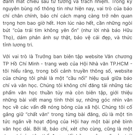
đánh mất chiều sâu tư tưởng và trách nhiệm. Trong kỷ
nguyên bùng nổ thông tin như hiện nay, vai trò của báo
chí chân chính, báo chí cách mạng càng trở nên quan
trọng hơn bao giờ hết. Hơn lúc nào hết, cần những ngòi
bút “của trái tim không yên ổn” (như lời nhà báo Hữu
Thọ), dám phản ánh sự thật, bảo vệ cái đẹp, và thức
tỉnh lương tri.
Với vai trò là Trưởng ban biên tập website Văn chương
TP Hồ Chí Minh - trang web của Hội Nhà văn TP.HCM -
tôi hiểu rằng, trong bối cảnh truyền thông số, website
của chúng tôi phải là một “cầu nối” hiệu quả giữa báo
chí và văn học. Chúng tôi không chỉ đăng tải những tác
phẩm văn học thuần túy mà còn biên tập, giới thiệu
những bài viết mang tính thời sự, những góc nhìn văn
học về các vấn đề nóng bỏng của xã hội. Chúng tôi cố
gắng giữ “chất văn” trong từng bài đăng, dù là một tin
tức ngắn về hoạt động của Hội hay một bài phê bình
văn học dài. Bởi lẽ, báo chí, xét cho cùng, cũng là một