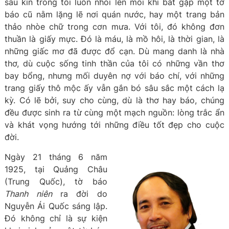
sâu kín trong tôi luôn nhói lên mỗi khi bắt gặp một tờ
báo cũ nằm lặng lẽ nơi quán nước, hay một trang bản
thảo nhòe chữ trong cơn mưa. Với tôi, đó không đơn
thuần là giấy mực. Đó là máu, là mồ hôi, là thời gian, là
những giấc mơ đã được đổ cạn. Dù mang danh là nhà
thơ, dù cuộc sống tinh thần của tôi có những vần thơ
bay bổng, nhưng mối duyên nợ với báo chí, với những
trang giấy thô mộc ấy vẫn gắn bó sâu sắc một cách lạ
kỳ. Có lẽ bởi, suy cho cùng, dù là thơ hay báo, chúng
đều được sinh ra từ cùng một mạch nguồn: lòng trắc ẩn
và khát vọng hướng tới những điều tốt đẹp cho cuộc
đời.
Ngày 21 tháng 6 năm
1925, tại Quảng Châu
(Trung Quốc), tờ báo
Thanh niên
ra đời do
Nguyễn Ái Quốc sáng lập.
Đó không chỉ là sự kiện