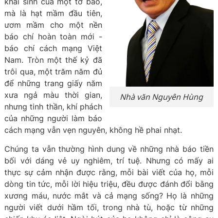
khai sinh của một tờ báo,
mà là hạt mầm đầu tiên,
ươm mầm cho một nền
báo chí hoàn toàn mới -
báo chí cách mạng Việt
Nam. Tròn một thế kỷ đã
trôi qua, một trăm năm đủ
để những trang giấy năm
xưa ngả màu thời gian,
Nhà văn Nguyên Hùng
nhưng tinh thần, khí phách
của những người làm báo
cách mạng vẫn vẹn nguyên, không hề phai nhạt.
Chúng ta vẫn thường hình dung về những nhà báo tiền
bối với dáng vẻ uy nghiêm, trí tuệ. Nhưng có mấy ai
thực sự cảm nhận được rằng, mỗi bài viết của họ, mỗi
dòng tin tức, mỗi lời hiệu triệu, đều được đánh đổi bằng
xương máu, nước mắt và cả mạng sống? Họ là những
người viết dưới hầm tối, trong nhà tù, hoặc từ những