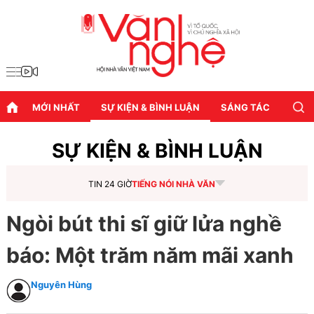
MỚI NHẤT
SỰ KIỆN & BÌNH LUẬN
SÁNG TÁC
DIỄN
SỰ KIỆN & BÌNH LUẬN
TIN 24 GIỜ
TIẾNG NÓI NHÀ VĂN
Ngòi bút thi sĩ giữ lửa nghề
báo: Một trăm năm mãi xanh
Nguyên Hùng