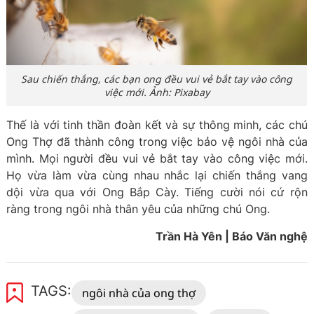
Sau chiến thắng, các bạn ong đều vui vẻ bắt tay vào công
việc mới. Ảnh: Pixabay
Thế là với tinh thần đoàn kết và sự thông minh, các chú
Ong Thợ đã thành công trong việc bảo vệ ngôi nhà của
mình. Mọi người đều vui vẻ bắt tay vào công việc mới.
Họ vừa làm vừa cùng nhau nhắc lại chiến thắng vang
dội vừa qua với Ong Bắp Cày. Tiếng cười nói cứ rộn
ràng trong ngôi nhà thân yêu của những chú Ong.
Trần Hà Yên | Báo Văn nghệ
TAGS:
ngôi nhà của ong thợ