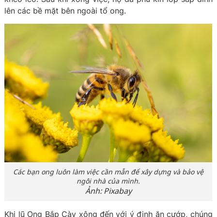
lên các bề mặt bên ngoài tổ ong.
Các bạn ong luôn làm việc cần mẫn để xây dựng và bảo vệ
ngôi nhà của mình.
Ảnh: Pixabay
Khi lũ Ong Bắp Cày xông đến với ý định ăn cướp, chúng