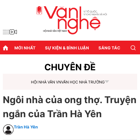
MỚI NHẤT
SỰ KIỆN & BÌNH LUẬN
SÁNG TÁC
DIỄN
CHUYÊN ĐỀ
HỘI NHÀ VĂN VN
VĂN HỌC NHÀ TRƯỜNG
Ngôi nhà của ong thợ. Truyện
ngắn của Trần Hà Yên
Trần Hà Yên