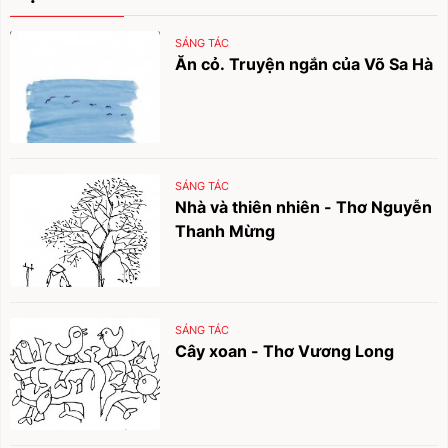
SÁNG TÁC
Ăn cỏ. Truyện ngắn của Võ Sa Hà
SÁNG TÁC
Nhà và thiên nhiên - Thơ Nguyễn
Thanh Mừng
SÁNG TÁC
Cây xoan - Thơ Vương Long