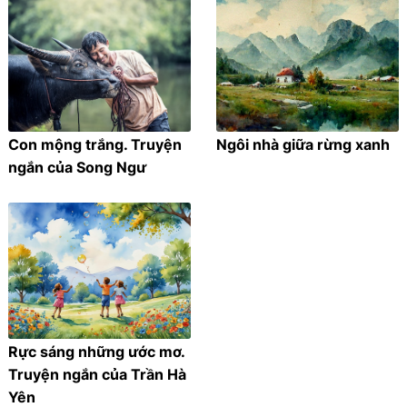
Con mộng trắng. Truyện
Ngôi nhà giữa rừng xanh
ngắn của Song Ngư
Rực sáng những ước mơ.
Truyện ngắn của Trần Hà
Yên