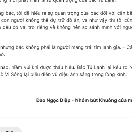
óng mới phát hiện ra sự quan trọng của bác Tủ Lạnh.
ờng bác, tôi đã hiểu ra sự quan trọng của bác đối với căn b
con người không thể dự trữ đồ ăn, và như vậy thì tôi cũ
ta đều có vai trò riêng và không nên so sánh mình với ngư
h nhưng bác không phải là người mang trái tim lạnh giá. – C
ào.
ào, niềm vui khi được thấu hiểu. Bác Tủ Lạnh lại kêu ro r
Lò Vi Sóng lại biểu diễn vũ điệu ánh sáng trong lồng kính.
Đào Ngọc Diệp - Nhóm bút Khuông cửa 