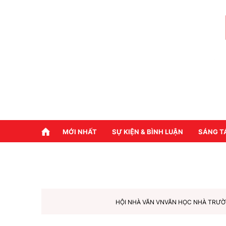
MỚI NHẤT
SỰ KIỆN & BÌNH LUẬN
SÁNG T
HỘI NHÀ VĂN VN
VĂN HỌC NHÀ TRƯ