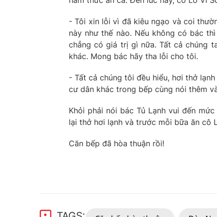
hâm thức ăn cả. Đến lúc này, cô Lò Vi S
- Tôi xin lỗi vì đã kiêu ngạo và coi thư
này như thế nào. Nếu không có bác thì 
chẳng có giá trị gì nữa. Tất cả chúng 
khác. Mong bác hãy tha lỗi cho tôi.
- Tất cả chúng tôi đều hiểu, hơi thở lạn
cư dân khác trong bếp cùng nói thêm v
Khỏi phải nói bác Tủ Lạnh vui đến mức n
lại thở hơi lạnh và trước mỗi bữa ăn cô 
Căn bếp đã hòa thuận rồi!
TAGS: