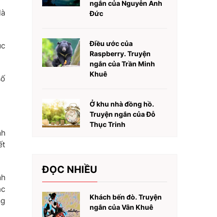
ngắn của Nguyễn Anh
là
Đức
Điều ước của
ục
Raspberry. Truyện
ngắn của Trần Minh
Khuê
số
Ở khu nhà đồng hồ.
Truyện ngắn của Đỗ
Thục Trinh
nh
ết
ĐỌC NHIỀU
nh
ác
Khách bến đò. Truyện
ng
ngắn của Vân Khuê