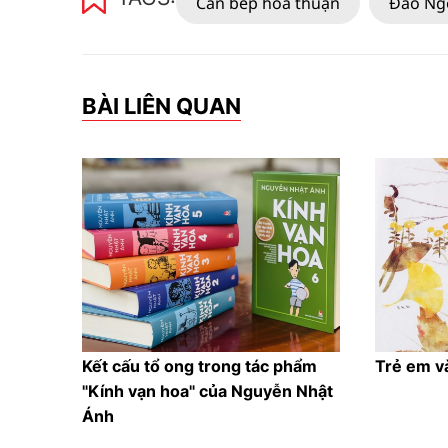
Căn bếp hòa thuận
Đào Ng
BÀI LIÊN QUAN
Kết cấu tổ ong trong tác phẩm
Trẻ em v
"Kính vạn hoa" của Nguyễn Nhật
Ánh