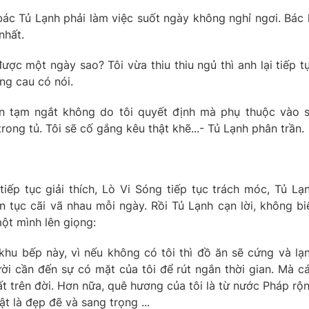
bác Tủ Lạnh phải làm việc suốt ngày không nghỉ ngơi. Bác 
nhất.
ược một ngày sao? Tôi vừa thiu thiu ngủ thì anh lại tiếp t
ng cau có nói.
an tạm ngắt không do tôi quyết định mà phụ thuộc vào 
ong tủ. Tôi sẽ cố gắng kêu thật khẽ...- Tủ Lạnh phân trần.
tiếp tục giải thích, Lò Vi Sóng tiếp tục trách móc, Tủ Lạ
ên tục cãi vã nhau mỗi ngày. Rồi Tủ Lạnh cạn lời, không bi
ột mình lên giọng:
 khu bếp này, vì nếu không có tôi thì đồ ăn sẽ cứng và lạ
i cần đến sự có mặt của tôi để rút ngắn thời gian. Mà c
hất trên đời. Hơn nữa, quê hương của tôi là từ nước Pháp rộ
ật là đẹp đẽ và sang trọng ...