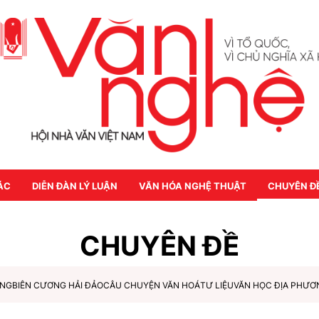
ÁC
DIỄN ĐÀN LÝ LUẬN
VĂN HÓA NGHỆ THUẬT
CHUYÊN Đ
CHUYÊN ĐỀ
ỜNG
BIÊN CƯƠNG HẢI ĐẢO
CÂU CHUYỆN VĂN HOÁ
TƯ LIỆU
VĂN HỌC ĐỊA PHƯƠ