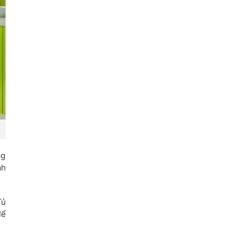
ng
nh
Tủ
để