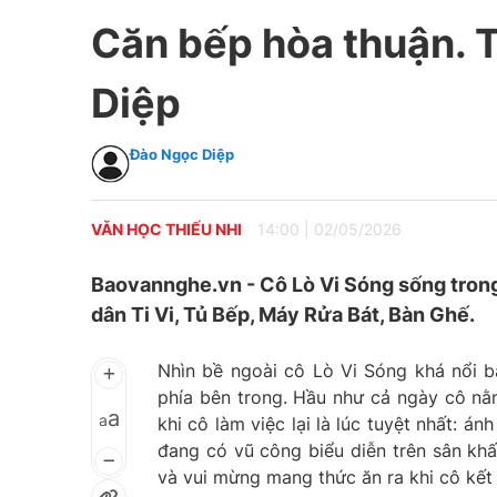
Căn bếp hòa thuận. 
Diệp
Đào Ngọc Diệp
VĂN HỌC THIẾU NHI
14:00
|
02/05/2026
Baovannghe.vn - Cô Lò Vi Sóng sống trong 
dân Ti Vi, Tủ Bếp, Máy Rửa Bát, Bàn Ghế.
Nhìn bề ngoài cô Lò Vi Sóng khá nổi bậ
phía bên trong. Hầu như cả ngày cô nằ
a
a
khi cô làm việc lại là lúc tuyệt nhất: á
đang có vũ công biểu diễn trên sân khấ
và vui mừng mang thức ăn ra khi cô kết 