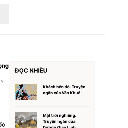
rọng
ĐỌC NHIỀU
về
Khách bến đò. Truyện
ngắn của Vân Khuê
Mặt trời nghiêng.
Truyện ngắn của
ốc
Dương Giao Linh