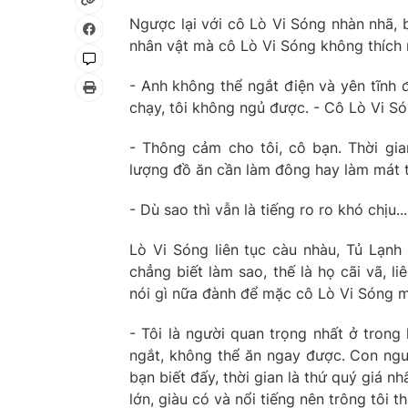
Ngược lại với cô Lò Vi Sóng nhàn nhã, 
nhân vật mà cô Lò Vi Sóng không thích 
- Anh không thể ngắt điện và yên tĩnh đ
chạy, tôi không ngủ được. - Cô Lò Vi Só
- Thông cảm cho tôi, cô bạn. Thời gi
lượng đồ ăn cần làm đông hay làm mát tr
- Dù sao thì vẫn là tiếng ro ro khó chịu...
Lò Vi Sóng liên tục càu nhàu, Tủ Lạnh 
chẳng biết làm sao, thế là họ cãi vã, li
nói gì nữa đành để mặc cô Lò Vi Sóng m
- Tôi là người quan trọng nhất ở trong
ngắt, không thể ăn ngay được. Con ngườ
bạn biết đấy, thời gian là thứ quý giá n
lớn, giàu có và nổi tiếng nên trông tôi th