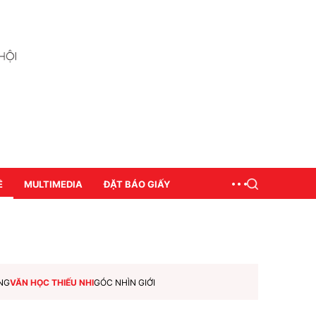
Ề
MULTIMEDIA
ĐẶT BÁO GIẤY
NG
VĂN HỌC THIẾU NHI
GÓC NHÌN GIỚI