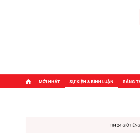
MỚI NHẤT
SỰ KIỆN & BÌNH LUẬN
SÁNG T
TIN 24 GIỜ
TIẾNG