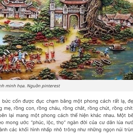
nh minh họa. Nguồn pinterest
ai bức cốn được đục chạm bằng một phong cách rất lạ, đ
ng mẹ, rồng con, rồng cháu, rồng chắt, rồng chút, rồng chít.
 bên lại mang một phong cách thể hiện khác nhau. Một b
eo mong ước “phúc, lộc, thọ” ngàn đời của cư dân lúa nư
ành các khối hình nhấp nhô trông như những ngọn núi trù