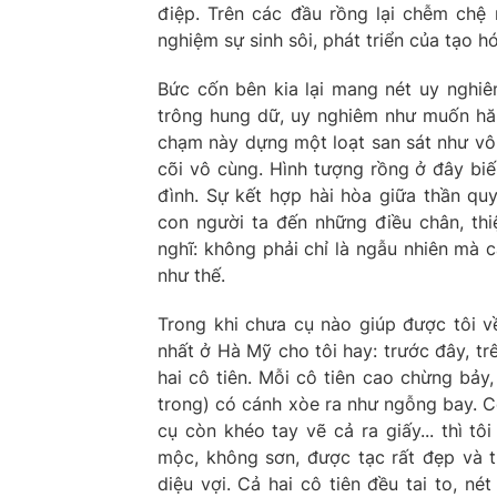
điệp. Trên các đầu rồng lại chễm chệ 
nghiệm sự sinh sôi, phát triển của tạo h
Bức cốn bên kia lại mang nét uy nghi
trông hung dữ, uy nghiêm như muốn hăm
chạm này dựng một loạt san sát như vô
cõi vô cùng. Hình tượng rồng ở đây biế
đình. Sự kết hợp hài hòa giữa thần q
con người ta đến những điều chân, thi
nghĩ: không phải chỉ là ngẫu nhiên mà cá
như thế.
Trong khi chưa cụ nào giúp được tôi v
nhất ở Hà Mỹ cho tôi hay: trước đây, tr
hai cô tiên. Mỗi cô tiên cao chừng bảy
trong) có cánh xòe ra như ngỗng bay. Cô
cụ còn khéo tay vẽ cả ra giấy... thì t
mộc, không sơn, được tạc rất đẹp và ti
diệu vợi. Cả hai cô tiên đều tai to, né