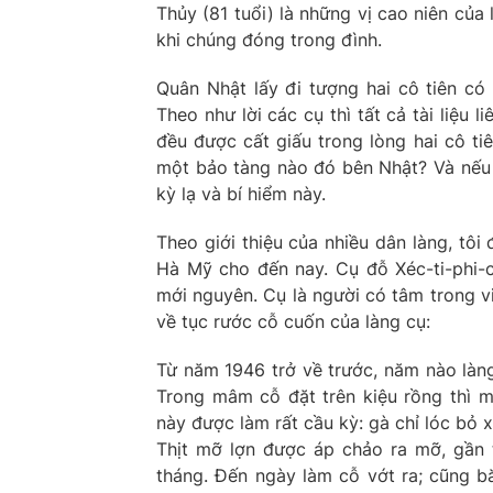
Thủy (81 tuổi) là những vị cao niên của 
khi chúng đóng trong đình.
Quân Nhật lấy đi tượng hai cô tiên có
Theo như lời các cụ thì tất cả tài liệu
đều được cất giấu trong lòng hai cô ti
một bảo tàng nào đó bên Nhật? Và nếu n
kỳ lạ và bí hiểm này.
Theo giới thiệu của nhiều dân làng, tôi
Hà Mỹ cho đến nay. Cụ đỗ Xéc-ti-phi-
mới nguyên. Cụ là người có tâm trong vi
về tục rước cỗ cuốn của làng cụ:
Từ năm 1946 trở về trước, năm nào làn
Trong mâm cỗ đặt trên kiệu rồng thì m
này được làm rất cầu kỳ: gà chỉ lóc bỏ 
Thịt mỡ lợn được áp chảo ra mỡ, gần
tháng. Đến ngày làm cỗ vớt ra; cũng b