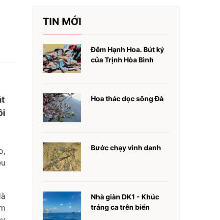
TIN MỚI
Đêm Hạnh Hoa. Bút ký
của Trịnh Hòa Bình
ật
Hoa thác dọc sông Đà
ôi
Bước chạy vinh danh
o,
ều
Hà
Nhà giàn DK1 - Khúc
ấm
tráng ca trên biển
ày