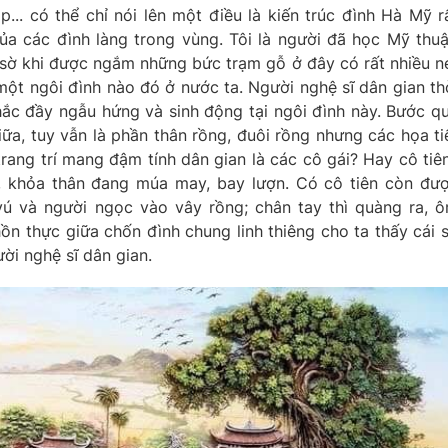
.. có thể chỉ nói lên một điều là kiến trúc đình Hà Mỹ r
của các đình làng trong vùng. Tôi là người đã học Mỹ thuậ
g sờ khi được ngắm những bức trạm gỗ ở đây có rất nhiều n
một ngôi đình nào đó ở nước ta. Người nghệ sĩ dân gian th
ắc đầy ngẫu hứng và sinh động tại ngôi đình này. Bước q
iữa, tuy vẫn là phần thân rồng, đuôi rồng nhưng các họa ti
rang trí mang đậm tính dân gian là các cô gái? Hay cô tiê
, khỏa thân đang múa may, bay lượn. Có cô tiên còn đư
 và người ngọc vào vây rồng; chân tay thì quàng ra, 
ồn thực giữa chốn đình chung linh thiêng cho ta thấy cái 
ời nghệ sĩ dân gian.