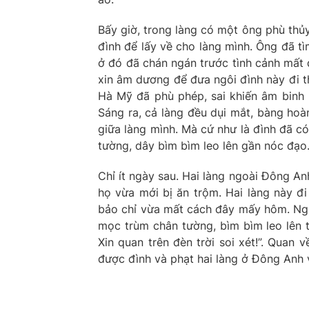
Bấy giờ, trong làng có một ông phù thủy
đình để lấy về cho làng mình. Ông đã tì
ở đó đã chán ngán trước tình cảnh mất đ
xin âm dương để đưa ngôi đình này đi t
Hà Mỹ đã phù phép, sai khiến âm binh 
Sáng ra, cả làng đều dụi mắt, bàng hoà
giữa làng mình. Mà cứ như là đình đã có
tường, dây bìm bìm leo lên gần nóc đạo
Chỉ ít ngày sau. Hai làng ngoài Đông A
họ vừa mới bị ăn trộm. Hai làng này đi
bảo chỉ vừa mất cách đây mấy hôm. Ngườ
mọc trùm chân tường, bìm bìm leo lên 
Xin quan trên đèn trời soi xét!”. Quan
được đình và phạt hai làng ở Đông Anh v