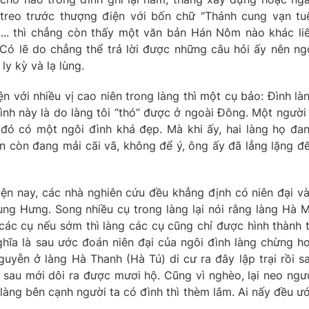
 treo trước thượng điện với bốn chữ “Thánh cung vạn tu
a... thì chẳng còn thấy một văn bản Hán Nôm nào khác li
 Có lẽ do chẳng thể trả lời được những câu hỏi ấy nên ng
y kỳ và lạ lùng.
n với nhiều vị cao niên trong làng thì một cụ bảo: Đình là
đình này là do làng tôi “thó” được ở ngoài Đông. Một người
ở đó có một ngôi đình khá đẹp. Mà khi ấy, hai làng họ đa
bên còn đang mải cãi vã, không để ý, ông ấy đã lẳng lặng đ
ện nay, các nhà nghiên cứu đều khẳng định có niên đại v
rung Hưng. Song nhiều cụ trong làng lại nói rằng làng Hà 
ác cụ nếu sớm thì làng các cụ cũng chỉ được hình thành 
Nghĩa là sau ước đoán niên đại của ngôi đình làng chừng h
uyễn ở làng Hà Thanh (Hà Tú) di cư ra đây lập trại rồi s
sau mới dôi ra được mươi hộ. Cũng vì nghèo, lại neo ngư
làng bên cạnh người ta có đình thì thèm lắm. Ai nấy đều ư