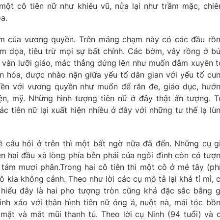
một cô tiên nữ như khiêu vũ, nửa lại như trầm mặc, chi
óa.
êm của vương quyền. Trên mảng chạm này có các đầu rồ
 dọa, tiêu trừ mọi sự bất chính. Các bờm, vây rồng ở b
 vàn lưỡi giáo, mác thẳng đứng lên như muốn đâm xuyên t
n hóa, được nhào nặn giữa yếu tố dân gian với yếu tố cu
uyền với vương quyền như muốn để răn đe, giáo dục, hướ
ện, mỹ. Những hình tượng tiên nữ ở đây thật ấn tượng. T
c tiên nữ lại xuất hiện nhiều ở đây với những tư thế lạ lù
ề câu hỏi ở trên thì một bất ngờ nữa đã đến. Những cụ g
ên hai đầu xà lòng phía bên phải của ngôi đình còn có tượ
, tám mươi phân.Trong hai cô tiên thì một cô ở mé tây (ph
 kia không cánh. Theo như lời các cụ mô tả lại khá tỉ mỉ, 
ôi hiểu đây là hai pho tượng tròn cũng khá đặc sắc bằng 
nh xảo với thân hình tiên nữ óng ả, nuột nà, mái tóc bồ
t mặt và mắt mũi thanh tú. Theo lời cụ Ninh (94 tuổi) và 