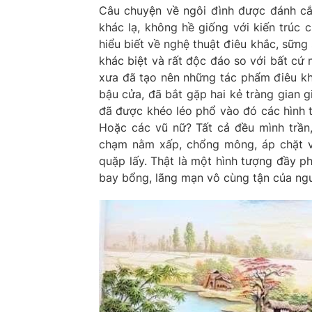
Câu chuyện về ngôi đình được đánh cắp.
khác lạ, không hề giống với kiến trúc 
hiểu biết về nghệ thuật điêu khắc, sữn
khác biệt và rất độc đáo so với bất cứ 
xưa đã tạo nên những tác phẩm điêu kh
bậu cửa, đã bắt gặp hai kẻ tràng gian g
đã được khéo léo phổ vào đó các hình t
Hoặc các vũ nữ? Tất cả đều mình trần
chạm nằm xấp, chổng mông, áp chặt vú
quặp lấy. Thật là một hình tượng đầy ph
bay bổng, lãng mạn vô cùng tận của ngư