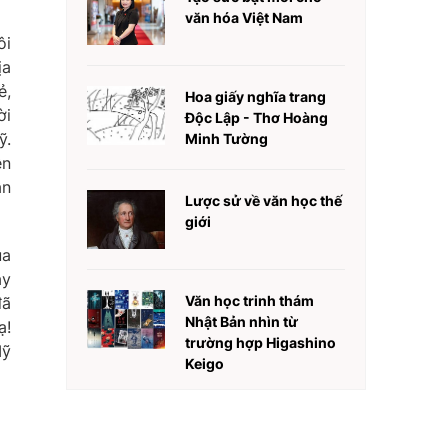
văn hóa Việt Nam
ôi
ịa
ẻ,
Hoa giấy nghĩa trang
ời
Độc Lập - Thơ Hoàng
ỹ.
Minh Tường
ên
ân
Lược sử về văn học thế
giới
ủa
ày
Văn học trinh thám
đã
Nhật Bản nhìn từ
ạ!
trường hợp Higashino
Mỹ
Keigo