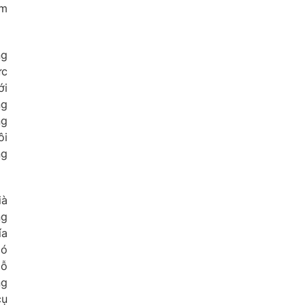
êm
ng
ức
ới
ng
ng
ôi
ng
ià
ng
ía
có
gỗ
ng
cụ