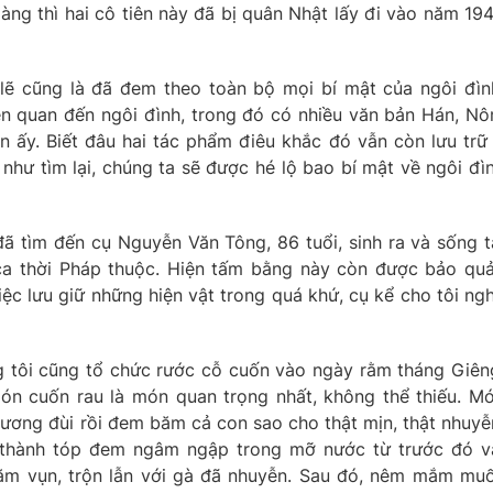
làng thì hai cô tiên này đã bị quân Nhật lấy đi vào năm 19
 lẽ cũng là đã đem theo toàn bộ mọi bí mật của ngôi đìn
 liên quan đến ngôi đình, trong đó có nhiều văn bản Hán, N
ên ấy. Biết đâu hai tác phẩm điêu khắc đó vẫn còn lưu trữ
hư tìm lại, chúng ta sẽ được hé lộ bao bí mật về ngôi đì
 đã tìm đến cụ Nguyễn Văn Tông, 86 tuổi, sinh ra và sống t
ca thời Pháp thuộc. Hiện tấm bằng này còn được bảo qu
ệc lưu giữ những hiện vật trong quá khứ, cụ kể cho tôi ng
g tôi cũng tổ chức rước cỗ cuốn vào ngày rằm tháng Giên
ón cuốn rau là món quan trọng nhất, không thể thiếu. M
xương đùi rồi đem băm cả con sao cho thật mịn, thật nhuyễ
 thành tóp đem ngâm ngập trong mỡ nước từ trước đó v
ăm vụn, trộn lẫn với gà đã nhuyễn. Sau đó, nêm mắm muố