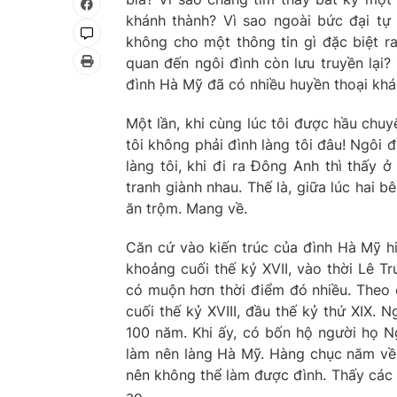
khánh thành? Vì sao ngoài bức đại tự
không cho một thông tin gì đặc biệt r
quan đến ngôi đình còn lưu truyền lại?
đình Hà Mỹ đã có nhiều huyền thoại khá l
Một lần, khi cùng lúc tôi được hầu chuyệ
tôi không phải đình làng tôi đâu! Ngôi 
làng tôi, khi đi ra Đông Anh thì thấy 
tranh giành nhau. Thế là, giữa lúc hai 
ăn trộm. Mang về.
Căn cứ vào kiến trúc của đình Hà Mỹ hi
khoảng cuối thế kỷ XVII, vào thời Lê T
có muộn hơn thời điểm đó nhiều. Theo c
cuối thế kỷ XVIII, đầu thế kỷ thứ XIX. 
100 năm. Khi ấy, có bốn hộ người họ Ng
làm nên làng Hà Mỹ. Hàng chục năm về 
nên không thể làm được đình. Thấy các 
ao.