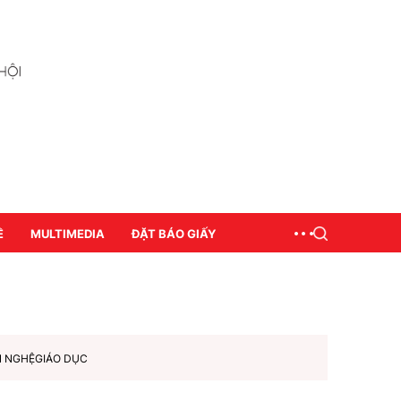
Ề
MULTIMEDIA
ĐẶT BÁO GIẤY
N NGHỆ
GIÁO DỤC