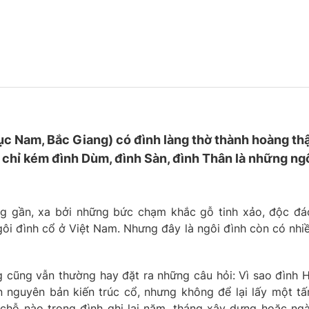
c Nam, Bắc Giang) có đình làng thờ thành hoàng th
y chỉ kém đình Dùm, đình Sàn, đình Thân là những ng
ếng gần, xa bởi những bức chạm khắc gỗ tinh xảo, độc đá
gôi đình cổ ở Việt Nam. Nhưng đây là ngôi đình còn có nhi
 cũng vẫn thường hay đặt ra những câu hỏi: Vì sao đình 
 nguyên bản kiến trúc cổ, nhưng không để lại lấy một t
 chỗ nào trong đình ghi lại năm, tháng xây dựng hoặc ng