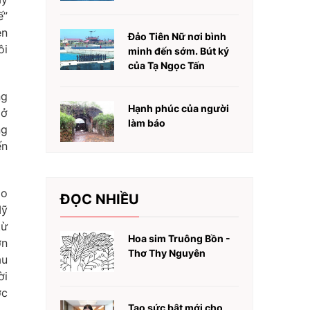
ế”
ên
Đảo Tiên Nữ nơi bình
ôi
minh đến sớm. Bút ký
của Tạ Ngọc Tấn
ng
Hạnh phúc của người
 ở
làm báo
ng
ến
ào
ĐỌC NHIỀU
Mỹ
từ
Hoa sim Truông Bồn -
ơn
Thơ Thy Nguyên
au
ời
ớc
Tạo sức bật mới cho