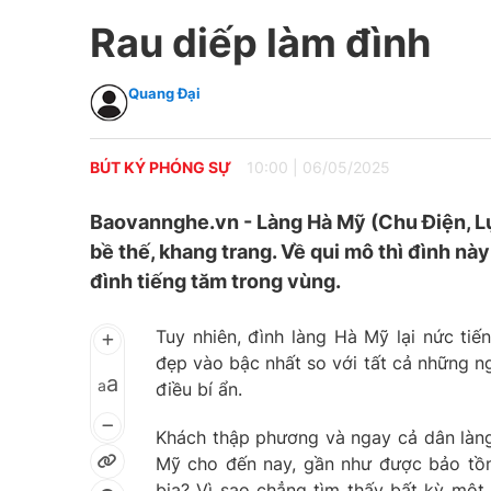
Rau diếp làm đình
Quang Đại
BÚT KÝ PHÓNG SỰ
10:00
|
06/05/2025
Baovannghe.vn - Làng Hà Mỹ (Chu Điện, Lụ
bề thế, khang trang. Về qui mô thì đình nà
đình tiếng tăm trong vùng.
Tuy nhiên, đình làng Hà Mỹ lại nức ti
đẹp vào bậc nhất so với tất cả những n
a
a
điều bí ẩn.
Khách thập phương và ngay cả dân làng
Mỹ cho đến nay, gần như được bảo tồn
bia? Vì sao chẳng tìm thấy bất kỳ một