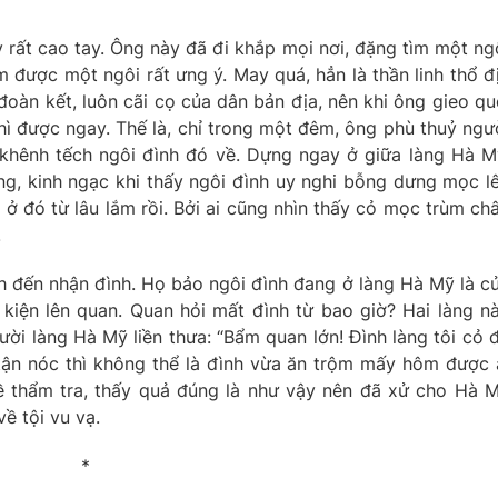
 rất cao tay. Ông này đã đi khắp mọi nơi, đặng tìm một ng
m được một ngôi rất ưng ý. May quá, hẳn là thần linh thổ đ
oàn kết, luôn cãi cọ của dân bản địa, nên khi ông gieo qu
hì được ngay. Thế là, chỉ trong một đêm, ông phù thuỷ ngư
khênh tếch ngôi đình đó về. Dựng ngay ở giữa làng Hà M
ng, kinh ngạc khi thấy ngôi đình uy nghi bỗng dưng mọc l
 ở đó từ lâu lắm rồi. Bởi ai cũng nhìn thấy cỏ mọc trùm ch
.
nh đến nhận đình. Họ bảo ngôi đình đang ở làng Hà Mỹ là c
 kiện lên quan. Quan hỏi mất đình từ bao giờ? Hai làng n
i làng Hà Mỹ liền thưa: “Bẩm quan lớn! Đình làng tôi cỏ 
tận nóc thì không thể là đình vừa ăn trộm mấy hôm được 
 về thẩm tra, thấy quả đúng là như vậy nên đã xử cho Hà 
ề tội vu vạ.
*