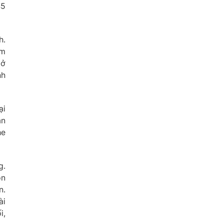
45
h.
ôm
 ở
nh
ại
ản
he
g.
ón
n.
ài
i,