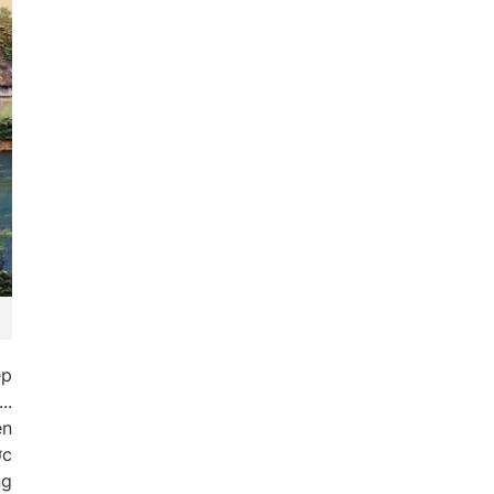
ẹp
..
ên
ớc
ng