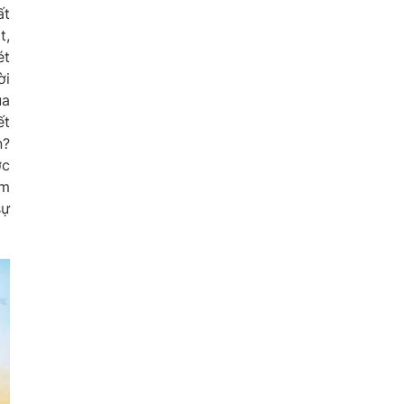
ất
t,
ét
ời
ua
ết
n?
ợc
ôm
sự