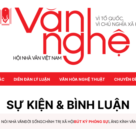
ÁC
DIỄN ĐÀN LÝ LUẬN
VĂN HÓA NGHỆ THUẬT
CHUYÊN Đ
SỰ KIỆN & BÌNH LUẬN
 NÓI NHÀ VĂN
ĐỜI SỐNG
CHÍNH TRỊ XÃ HỘI
BÚT KÝ PHÓNG SỰ
LĂNG KÍNH VĂ