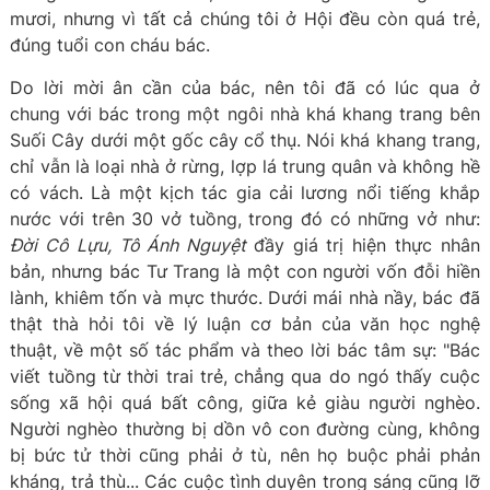
mươi, nhưng vì tất cả chúng tôi ở Hội đều còn quá trẻ,
đúng tuổi con cháu bác.
Do lời mời ân cần của bác, nên tôi đã có lúc qua ở
chung với bác trong một ngôi nhà khá khang trang bên
Suối Cây dưới một gốc cây cổ thụ. Nói khá khang trang,
chỉ vẫn là loại nhà ở rừng, lợp lá trung quân và không hề
có vách. Là một kịch tác gia cải lương nổi tiếng khắp
nước với trên 30 vở tuồng, trong đó có những vở như:
Đời Cô Lựu, Tô Ánh Nguyệt
đầy giá trị hiện thực nhân
bản, nhưng bác Tư Trang là một con người vốn đỗi hiền
lành, khiêm tốn và mực thước. Dưới mái nhà nầy, bác đã
thật thà hỏi tôi về lý luận cơ bản của văn học nghệ
thuật, về một số tác phẩm và theo lời bác tâm sự: "Bác
viết tuồng từ thời trai trẻ, chẳng qua do ngó thấy cuộc
sống xã hội quá bất công, giữa kẻ giàu người nghèo.
Người nghèo thường bị dồn vô con đường cùng, không
bị bức tử thời cũng phải ở tù, nên họ buộc phải phản
kháng, trả thù... Các cuộc tình duyên trong sáng cũng lỡ