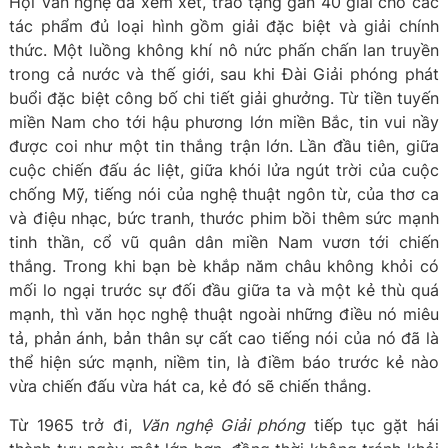
Hội Văn nghệ đã xem xét, trao tặng gần 40 giải cho các
tác phẩm đủ loại hình gồm giải đặc biệt và giải chính
thức. Một luồng không khí nô nức phấn chấn lan truyền
trong cả nước và thế giới, sau khi Đài Giải phóng phát
buổi đặc biệt công bố chi tiết giải ghưởng. Từ tiền tuyến
miền Nam cho tới hậu phương lớn miền Bắc, tin vui nầy
được coi như một tin thắng trận lớn. Lần đầu tiên, giữa
cuộc chiến đấu ác liệt, giữa khói lửa ngút trời của cuộc
chống Mỹ, tiếng nói của nghệ thuật ngôn từ, của thơ ca
và điệu nhạc, bức tranh, thước phim bồi thêm sức mạnh
tinh thần, cổ vũ quân dân miền Nam vươn tới chiến
thắng. Trong khi bạn bè khắp năm châu không khỏi có
mối lo ngại trước sự đối đầu giữa ta và một kẻ thù quá
mạnh, thì văn học nghệ thuật ngoài những điều nó miêu
tả, phản ánh, bản thân sự cất cao tiếng nói của nó đã là
thể hiện sức mạnh, niềm tin, là điềm báo trước kẻ nào
vừa chiến đấu vừa hát ca, kẻ đó sẽ chiến thắng.
Từ 1965 trở đi,
Văn nghệ Giải phóng
tiếp tục gặt hái