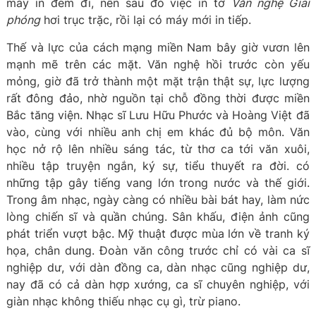
máy in đem đi, nên sau đó việc in tờ
Văn nghệ Giải
phóng
hơi trục trặc, rồi lại có máy mới in tiếp.
Thế và lực của cách mạng miền Nam bây giờ vươn lên
mạnh mẽ trên các mặt. Văn nghệ hồi trước còn yếu
mỏng, giờ đã trở thành một mặt trận thật sự, lực lượng
rất đông đảo, nhờ nguồn tại chỗ đồng thời được miền
Bắc tăng viện. Nhạc sĩ Lưu Hữu Phước và Hoàng Việt đã
vào, cùng với nhiều anh chị em khác đủ bộ môn. Văn
học nở rộ lên nhiều sáng tác, từ thơ ca tới văn xuôi,
nhiều tập truyện ngắn, ký sự, tiểu thuyết ra đời. có
những tập gây tiếng vang lớn trong nước và thế giới.
Trong âm nhạc, ngày càng có nhiều bài bát hay, làm nức
lòng chiến sĩ và quần chúng. Sân khấu, điện ảnh cũng
phát triển vượt bậc. Mỹ thuật được mùa lớn về tranh ký
họa, chân dung. Đoàn văn công trước chỉ có vài ca sĩ
nghiệp dư, với dàn đồng ca, dàn nhạc cũng nghiệp dư,
nay đã có cả dàn hợp xướng, ca sĩ chuyên nghiệp, với
giàn nhạc không thiếu nhạc cụ gì, trừ piano.