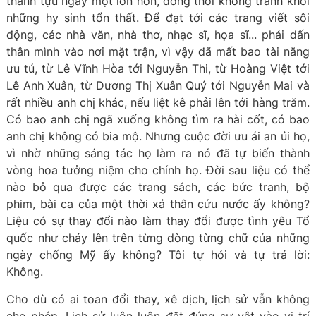
thành tựu ngày một lớn hơn, đồng thời không tránh khỏi
những hy sinh tổn thất. Để đạt tới các trang viết sôi
động, các nhà văn, nhà thơ, nhạc sĩ, họa sĩ... phải dấn
thân mình vào nơi mặt trận, vì vậy đã mất bao tài năng
ưu tú, từ Lê Vĩnh Hòa tới Nguyễn Thi, từ Hoàng Việt tới
Lê Anh Xuân, từ Dương Thị Xuân Quý tới Nguyễn Mai và
rất nhiều anh chị khác, nếu liệt kê phải lên tới hàng trăm.
Có bao anh chị ngã xuống không tìm ra hài cốt, có bao
anh chị không có bia mộ. Nhưng cuộc đời ưu ái an ủi họ,
vì nhờ những sáng tác họ làm ra nó đã tự biến thành
vòng hoa tưởng niệm cho chính họ. Đời sau liệu có thể
nào bỏ qua được các trang sách, các bức tranh, bộ
phim, bài ca của một thời xả thân cứu nước ấy không?
Liệu có sự thay đổi nào làm thay đổi được tình yêu Tổ
quốc như cháy lên trên từng dòng từng chữ của những
ngày chống Mỹ ấy không? Tôi tự hỏi và tự trả lời:
Không.
Cho dù có ai toan đổi thay, xê dịch, lịch sử vẫn không