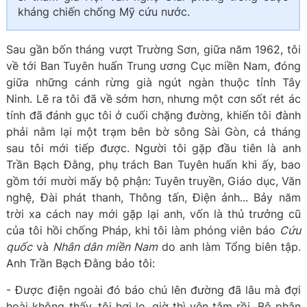
kháng chiến chống Mỹ cứu nước.
Sau gần bốn tháng vượt Trường Sơn, giữa năm 1962, tôi
về tới Ban Tuyên huấn Trung ương Cục miền Nam, đóng
giữa những cánh rừng già ngút ngàn thuộc tỉnh Tây
Ninh. Lẽ ra tôi đã về sớm hơn, nhưng một cơn sốt rét ác
tính đã đánh gục tôi ở cuối chặng đường, khiến tôi đành
phải nằm lại một trạm bên bờ sông Sài Gòn, cả tháng
sau tôi mới tiếp được. Người tôi gặp đầu tiên là anh
Trần Bạch Đằng, phụ trách Ban Tuyên huấn khi ấy, bao
gồm tới mười mấy bộ phận: Tuyên truyền, Giáo dục, Văn
nghệ, Đài phát thanh, Thông tấn, Điện ảnh... Bảy năm
trời xa cách nay mới gặp lại anh, vốn là thủ trưởng cũ
của tôi hồi chống Pháp, khi tôi làm phóng viên báo
Cứu
quốc
và
Nhân dân miền Nam
do anh làm Tổng biên tập.
Anh Trần Bạch Đằng bảo tôi:
- Được điện ngoài đó báo chú lên đường đã lâu mà đợi
hoài không thấy, tôi hơi lo, giờ thì yên tâm rồi. Bộ phận