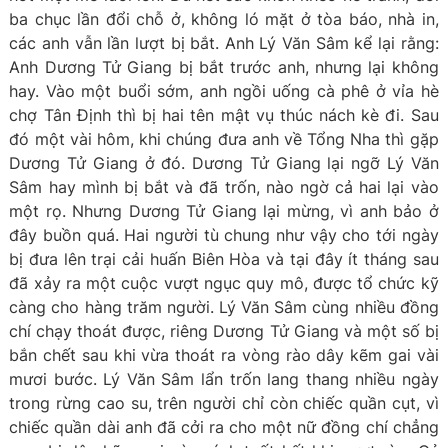
ba chục lần đổi chỗ ở, không ló mặt ở tòa báo, nhà in,
các anh vẫn lần lượt bị bắt. Anh Lý Văn Sâm kể lại rằng:
Anh Dương Tử Giang bị bắt trước anh, nhưng lại không
hay. Vào một buổi sớm, anh ngồi uống cà phê ở vỉa hè
chợ Tân Định thì bị hai tên mật vụ thúc nách kè đi. Sau
đó một vài hôm, khi chúng đưa anh về Tổng Nha thì gặp
Dương Tử Giang ở đó. Dương Tử Giang lại ngỡ Lý Văn
Sâm hay mình bị bắt và đã trốn, nào ngờ cả hai lại vào
một rọ. Nhưng Dương Tử Giang lại mừng, vì anh bảo ở
đây buồn quá. Hai người tù chung như vậy cho tới ngày
bị đưa lên trại cải huấn Biên Hòa và tại đây ít tháng sau
đã xảy ra một cuộc vượt ngục quy mô, được tổ chức kỹ
càng cho hàng trăm người. Lý Văn Sâm cùng nhiều đồng
chí chạy thoát được, riêng Dương Tử Giang và một số bị
bắn chết sau khi vừa thoát ra vòng rào dây kẽm gai vài
mươi bước. Lý Văn Sâm lẩn trốn lang thang nhiều ngày
trong rừng cao su, trên người chỉ còn chiếc quần cụt, vì
chiếc quần dài anh đã cởi ra cho một nữ đồng chí chẳng