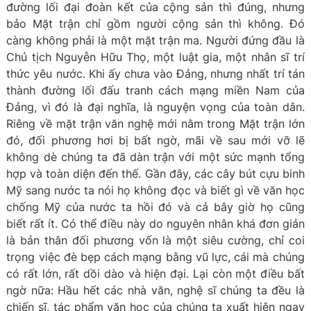
đường lối đại đoàn kết của cộng sản thì đúng, nhưng
bảo Mặt trận chỉ gồm người cộng sản thì không. Đó
càng không phải là một mặt trận ma. Người đứng đầu là
Chủ tịch Nguyễn Hữu Thọ, một luật gia, một nhân sĩ trí
thức yêu nước. Khi ấy chưa vào Đảng, nhưng nhất trí tán
thành đường lối đấu tranh cách mạng miền Nam của
Đảng, vì đó là đại nghĩa, là nguyện vọng của toàn dân.
Riêng về mặt trận văn nghệ mới nằm trong Mặt trận lớn
đó, đối phương hơi bị bất ngờ, mãi về sau mới vỡ lẽ
không dè chúng ta đã dàn trận với một sức mạnh tổng
hợp và toàn diện đến thế. Gần đây, các cây bút cựu binh
Mỹ sang nước ta nói họ không đọc và biết gì về văn học
chống Mỹ của nước ta hồi đó và cả bây giờ họ cũng
biết rất ít. Có thể điều này do nguyên nhân khá đơn giản
là bản thân đối phương vốn là một siêu cường, chỉ coi
trọng việc đè bẹp cách mạng bằng vũ lực, cái mà chúng
có rất lớn, rất dồi dào và hiện đại. Lại còn một điều bất
ngờ nữa: Hầu hết các nhà văn, nghệ sĩ chúng ta đều là
chiến sĩ, tác phẩm văn học của chúng ta xuất hiện ngay