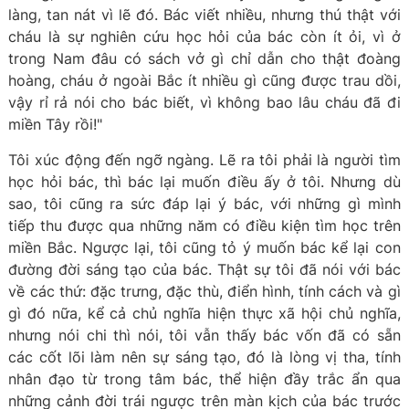
làng, tan nát vì lẽ đó. Bác viết nhiều, nhưng thú thật với
cháu là sự nghiên cứu học hỏi của bác còn ít ỏi, vì ở
trong Nam đâu có sách vở gì chỉ dẫn cho thật đoàng
hoàng, cháu ở ngoài Bắc ít nhiều gì cũng được trau dồi,
vậy rỉ rả nói cho bác biết, vì không bao lâu cháu đã đi
miền Tây rồi!"
Tôi xúc động đến ngỡ ngàng. Lẽ ra tôi phải là người tìm
học hỏi bác, thì bác lại muốn điều ấy ở tôi. Nhưng dù
sao, tôi cũng ra sức đáp lại ý bác, với những gì mình
tiếp thu được qua những năm có điều kiện tìm học trên
miền Bắc. Ngược lại, tôi cũng tỏ ý muốn bác kể lại con
đường đời sáng tạo của bác. Thật sự tôi đã nói với bác
về các thứ: đặc trưng, đặc thù, điển hình, tính cách và gì
gì đó nữa, kể cả chủ nghĩa hiện thực xã hội chủ nghĩa,
nhưng nói chi thì nói, tôi vẫn thấy bác vốn đã có sẵn
các cốt lõi làm nên sự sáng tạo, đó là lòng vị tha, tính
nhân đạo từ trong tâm bác, thể hiện đầy trắc ẩn qua
những cảnh đời trái ngược trên màn kịch của bác trước