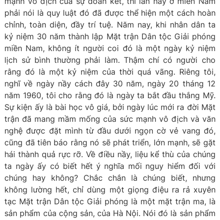
mạnh vô địch của sự đoàn kết, thì lần nầy ở miền Nam
phải nói là quy luật đó đã được thể hiện một cách hoàn
chỉnh, toàn diện, đầy trí tuệ. Năm nay, khi nhân dân ta
kỷ niệm 30 năm thành lập Mặt trận Dân tộc Giải phóng
miền Nam, không ít người coi đó là một ngày kỷ niệm
lịch sử bình thường phải làm. Thậm chí có người cho
rằng đó là một kỷ niệm của thời quá vãng. Riêng tôi,
nghĩ về ngày nầy cách đây 30 năm, ngày 20 tháng 12
năm 1960, tôi cho rằng đó là ngày ta bắt đầu thắng Mỹ.
Sự kiện ấy là bài học vô giá, bởi ngày lúc mới ra đời Mặt
trận đã mang mầm mống của sức mạnh vô địch và văn
nghệ được đặt mình từ đầu dưới ngọn cờ vẻ vang đó,
cũng đã tiên báo rằng nó sẽ phát triển, lớn mạnh, sẽ gặt
hái thành quả rực rỡ. Về điều nầy, liệu kể thù của chúng
ta ngày ấy có biết hết ý nghĩa mối nguy hiểm đối với
chúng hay không? Chắc chắn là chúng biết, nhưng
không lường hết, chỉ dùng một giọng điệu ra rả xuyên
tạc Mặt trận Dân tộc Giải phóng là một mặt trận ma, là
sản phẩm của cộng sản, của Hà Nội. Nói đó là sản phẩm