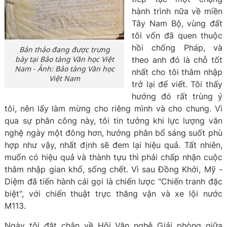
hành trình nữa về miền
Tây Nam Bộ, vùng đất
tôi vốn đã quen thuộc
hồi chống Pháp, và
Bản thảo đang được trưng
bày tại Bảo tàng Văn học Việt
theo anh đó là chỗ tốt
Nam - Ảnh: Bảo tàng Văn học
nhất cho tôi thâm nhập
Việt Nam
trở lại để viết. Tôi thấy
hướng đó rất trùng ý
tôi, nên lấy làm mừng cho riêng mình và cho chung. Vì
qua sự phân công này, tôi tin tưởng khi lực lượng văn
nghệ ngày một đông hơn, hướng phân bổ sáng suốt phù
hợp như vậy, nhất định sẽ đem lại hiệu quả. Tất nhiên,
muốn có hiệu quả và thành tựu thì phải chấp nhận cuộc
thâm nhập gian khổ, sống chết. Vì sau Đồng Khởi, Mỹ -
Diệm đã tiến hành cái gọi là chiến lược "Chiến tranh đặc
biệt", với chiến thuật trực thăng vận và xe lội nước
M113.
Ngày tôi đặt chân về Hội Văn nghệ Giải phòng giữa