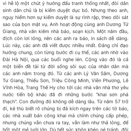
vì hễ lộ một chút ý hướng đấu tranh thống nhất, đòi dân
sinh dân chủ là bị kiểm duyệt dục bỏ. Nhưng theo anh,
nguy hiểm hơn sự kiểm duyệt là sự rình rập, theo dõi sát
sao của bọn mật vụ. Anh hoạt động cùng anh Dương Tử
Giang, nhà văn kiêm nhà báo, soạn kịch. Một năm đầu,
địch còn lơi lỏng, nên các anh ra báo, in sách dễ dàng.
Lúc này, các anh đã viết được nhiều nhất. Đảng chỉ đạo
hướng chung, còn từng bước đi cụ thể, các anh nhờ vào
Đài Hà Nội, qua các buổi nghe lén. Cộng vào đó là cả
một biển đề tài từ đời sống sôi sục của nhân dân mà
các anh nằm trong đó. Từ các anh Lý Văn Sâm, Dương
Tư Giang, Thiếu Sơn, Triệu Công Minh, Viễn Phương, Lê
Vĩnh Hòa, Trang Thế Hy cho tới các nhà văn nhà thơ yêu
nước tiến bộ khác đã đi những bước "khai sơn phá
thạch". Con đường đó không dễ dàng lâu. Từ năm 57 trở
đi, kẻ thù biết rõ chúng bị đả kích ngay trên các tờ báo,
các nhà xuất bản công khai mà chính chúng cấp phép,
nhưng chúng vẫn chưa ra tay, vẫn làm như thả lỏng, để
hốt một mẻ lưới lớn. Dù hết sức khôn khéo né tránh, đôi