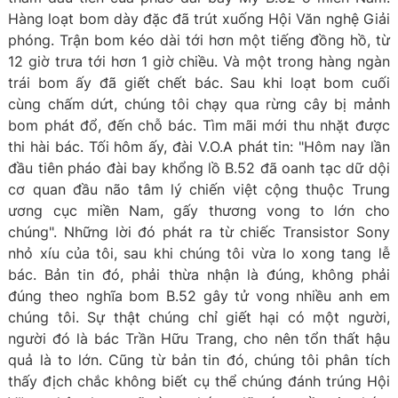
Hàng loạt bom dày đặc đã trút xuống Hội Văn nghệ Giải
phóng. Trận bom kéo dài tới hơn một tiếng đồng hồ, từ
12 giờ trưa tới hơn 1 giờ chiều. Và một trong hàng ngàn
trái bom ấy đã giết chết bác. Sau khi loạt bom cuối
cùng chấm dứt, chúng tôi chạy qua rừng cây bị mảnh
bom phát đổ, đến chỗ bác. Tìm mãi mới thu nhặt được
thi hài bác. Tối hôm ấy, đài V.O.A phát tin: "Hôm nay lần
đầu tiên pháo đài bay khổng lồ B.52 đã oanh tạc dữ dội
cơ quan đầu não tâm lý chiến việt cộng thuộc Trung
ương cục miền Nam, gấy thương vong to lớn cho
chúng". Những lời đó phát ra từ chiếc Transistor Sony
nhỏ xíu của tôi, sau khi chúng tôi vừa lo xong tang lễ
bác. Bản tin đó, phải thừa nhận là đúng, không phải
đúng theo nghĩa bom B.52 gây tử vong nhiều anh em
chúng tôi. Sự thật chúng chỉ giết hại có một người,
người đó là bác Trần Hữu Trang, cho nên tổn thất hậu
quả là to lớn. Cũng từ bản tin đó, chúng tôi phân tích
thấy địch chắc không biết cụ thể chúng đánh trúng Hội