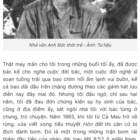
Nhà văn Anh Đức thời trẻ - Ảnh: Tư liệu
Thật may mắn cho tôi trong những buổi tối ấy, đã được
bác kể cho nghe cuộc đời bác, một cuộc đời nghệ sĩ
soạn tuồng trải qua bao chìm nổi ấm lạnh vui buồn, kể
cả bao dãi dầu trên chặng đường theo các gánh hát lưu
diễn nay đây mai đó. Nhưng tôi đâu ngờ, chỉ sau hai
năm, tôi đã đau đớn chứng kiến sự hy sinh của bác,
cũng ở địa điểm ấy, sát ngôi nhà tôi với bác từng ở
chung, trò chuyện. Năm 1965, khi tôi từ Cà Mau trở về
rừng, vừa viết xong tiểu thuyết
Hòn đất
thì căn cứ bị
địch đánh bom. Đó là một trong những trận bom rải
thảm đầu tiên của pháo đài bay Mỹ B.52 ở miền Nam.