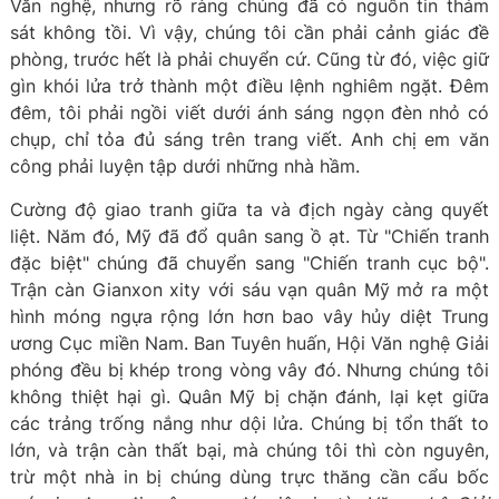
Văn nghệ, nhưng rõ ràng chúng đã có nguồn tin thám
sát không tồi. Vì vậy, chúng tôi cần phải cảnh giác đề
phòng, trước hết là phải chuyển cứ. Cũng từ đó, việc giữ
gìn khói lửa trở thành một điều lệnh nghiêm ngặt. Đêm
đêm, tôi phải ngồi viết dưới ánh sáng ngọn đèn nhỏ có
chụp, chỉ tỏa đủ sáng trên trang viết. Anh chị em văn
công phải luyện tập dưới những nhà hầm.
Cường độ giao tranh giữa ta và địch ngày càng quyết
liệt. Năm đó, Mỹ đã đổ quân sang ồ ạt. Từ "Chiến tranh
đặc biệt" chúng đã chuyển sang "Chiến tranh cục bộ".
Trận càn Gianxon xity với sáu vạn quân Mỹ mở ra một
hình móng ngựa rộng lớn hơn bao vây hủy diệt Trung
ương Cục miền Nam. Ban Tuyên huấn, Hội Văn nghệ Giải
phóng đều bị khép trong vòng vây đó. Nhưng chúng tôi
không thiệt hại gì. Quân Mỹ bị chặn đánh, lại kẹt giữa
các trảng trống nắng như dội lửa. Chúng bị tổn thất to
lớn, và trận càn thất bại, mà chúng tôi thì còn nguyên,
trừ một nhà in bị chúng dùng trực thăng cần cẩu bốc