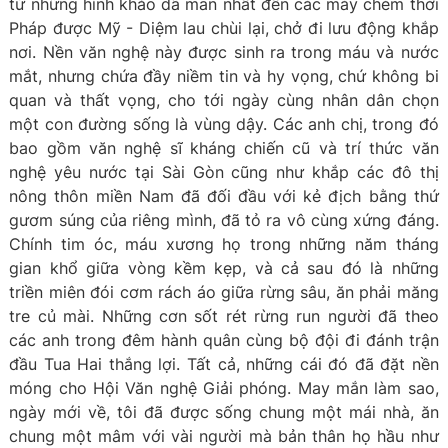
từ những hình khảo dã man nhất đến các máy chém thời
Pháp được Mỹ - Diệm lau chùi lại, chở đi lưu động khắp
nơi. Nền văn nghệ này được sinh ra trong máu và nước
mắt, nhưng chứa đầy niềm tin và hy vọng, chứ không bi
quan và thất vọng, cho tới ngày cùng nhân dân chọn
một con đường sống là vùng dậy. Các anh chị, trong đó
bao gồm văn nghệ sĩ kháng chiến cũ và trí thức văn
nghệ yêu nước tại Sài Gòn cũng như khắp các đô thị
nông thôn miền Nam đã đối đầu với kẻ địch bằng thứ
gươm súng của riêng mình, đã tỏ ra vô cùng xứng đáng.
Chính tim óc, máu xương họ trong những năm tháng
gian khổ giữa vòng kềm kẹp, và cả sau đó là những
triền miên đói cơm rách áo giữa rừng sâu, ăn phải măng
tre củ mài. Những cơn sốt rét rừng run người đã theo
các anh trong đêm hành quân cùng bộ đội đi đánh trận
đầu Tua Hai thắng lợi. Tất cả, những cái đó đã đặt nền
móng cho Hội Văn nghệ Giải phóng. May mắn làm sao,
ngày mới về, tôi đã được sống chung một mái nhà, ăn
chung một mâm với vài người mà bản thân họ hầu như