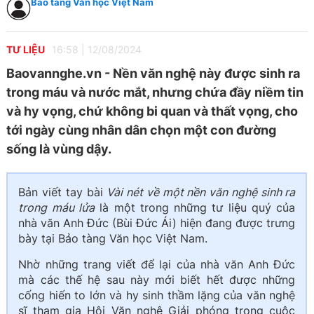
Bảo tàng Văn học Việt Nam
TƯ LIỆU
16:58
|
12/08/2024
Baovannghe.vn - ​Nền văn nghệ này được sinh ra
trong máu và nước mắt, nhưng chứa đầy niềm tin
và hy vọng, chứ không bi quan và thất vọng, cho
tới ngày cùng nhân dân chọn một con đường
sống là vùng dậy.
Bản viết tay bài
Vài nét về một nền văn nghệ sinh ra
trong máu lửa
là một trong những tư liệu quý của
nhà văn Anh Đức (Bùi Đức Ái) hiện đang được trưng
bày tại Bảo tàng Văn học Việt Nam.
Nhờ những trang viết để lại của nhà văn Anh Đức
mà các thế hệ sau này mới biết hết được những
cống hiến to lớn và hy sinh thầm lặng của văn nghệ
sĩ tham gia Hội Văn nghệ Giải phóng trong cuộc