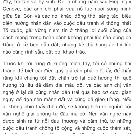
đầy, tra tấn và hy sinh. Đó là những năm sau Hiệp nghị
Genève, các anh chị phải vừa nỗ lực nuôi sống mình
giữa Sài Gòn và các nơi khác, đồng thời sáng tác, biểu
diễn hướng nhân dân vào cuộc đấu tranh vì thống nhất
Tổ quốc, giữ vững niềm tin ở thắng lợi cuối cùng của
cách mạng trong hoàn cảnh không phải lúc nào cũng có
Đảng ở kề bên dẫn dắt, nhưng kẻ thù hung ác thì lúc
nào cũng rình sẵn, bắt bớ, khảo trảo.
Trước khi rời rừng đi xuống miền Tây, tôi có những hai
tháng để biết cái điều quý giá cần phải biết ấy, để thấy
rằng khi chúng tôi đặt chân trở lại quê hương thì quê
hương từ lâu đã đầm đìa máu đổ, và các anh chị văn
nghệ ở lại đã cùng nhân dân trải qua bao cơ cực, gian
nguy để dọn nên mảnh đất và cũng đã gieo trồng. Nếu
ai không nhìn thấy điều đó, sẽ không hiểu rõ nguồn cội
văn nghệ giải phóng từ đâu mà có. Nền văn nghệ này
được sinh ra từ nỗi đau thương và căm thù, từ những
cuộc đấu tranh chống tố cộng và những cuộc thảm sát,