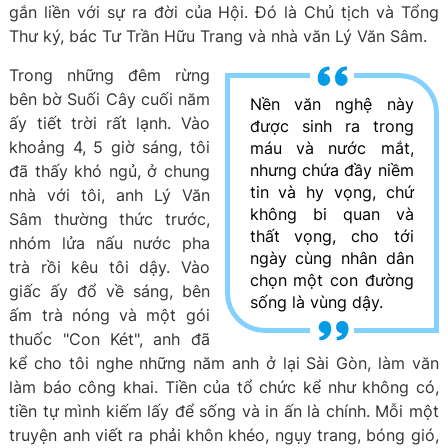
gắn liền với sự ra đời của Hội. Đó là Chủ tịch và Tổng
Thư ký, bác Tư Trần Hữu Trang và nhà văn Lý Văn Sâm.
Trong những đêm rừng
bên bờ Suối Cây cuối năm
Nền văn nghệ này
ấy tiết trời rất lạnh. Vào
được sinh ra trong
khoảng 4, 5 giờ sáng, tôi
máu và nước mắt,
nhưng chứa đầy niềm
đã thấy khó ngủ, ở chung
tin và hy vọng, chứ
nhà với tôi, anh Lý Văn
không bi quan và
Sâm thường thức trước,
thất vọng, cho tới
nhóm lửa nấu nước pha
ngày cùng nhân dân
trà rồi kêu tôi dậy. Vào
chọn một con đường
giấc ấy đổ về sáng, bên
sống là vùng dậy.
ấm trà nóng và một gói
thuốc "Con Két", anh đã
kể cho tôi nghe những năm anh ở lại Sài Gòn, làm văn
làm báo công khai. Tiền của tổ chức kể như không có,
tiền tự mình kiếm lấy để sống và in ấn là chính. Mỗi một
truyện anh viết ra phải khôn khéo, ngụy trang, bóng gió,