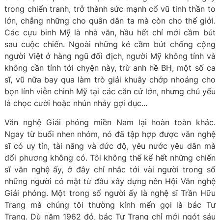
trong chiến tranh, trở thành sức mạnh cổ vũ tinh thần to
lớn, chẳng những cho quân dân ta mà còn cho thế giới.
Các cựu binh Mỹ là nhà văn, hầu hết chỉ mới cầm bút
sau cuộc chiến. Ngoài những kẻ cầm bút chống cộng
người Việt ở hàng ngũ đối địch, người Mỹ không tính và
không cần tính tới chyện này, trừ anh hề BH, một số ca
sĩ, vũ nữa bay qua làm trò giải khuây chớp nhoáng cho
bọn lính viễn chinh Mỹ tại các căn cứ lớn, nhưng chủ yếu
là chọc cười hoặc nhún nhảy gợi dục...
Văn nghệ Giải phóng miền Nam lại hoàn toàn khác.
Ngay từ buổi nhen nhóm, nó đã tập hợp được văn nghệ
sĩ có uy tín, tài năng và đức độ, yêu nước yêu dân mà
đối phương không có. Tôi không thể kể hết những chiến
sĩ văn nghệ ấy, ở đây chỉ nhắc tới vài người trong số
những người có mặt từ đầu xây dựng nên Hội Văn nghệ
Giải phóng. Một trong số người ấy là nghệ sĩ Trần Hữu
Trang mà chúng tôi thường kính mến gọi là bác Tư
Trang. Dù năm 1962 đó, bác Tư Trang chỉ mới ngót sáu