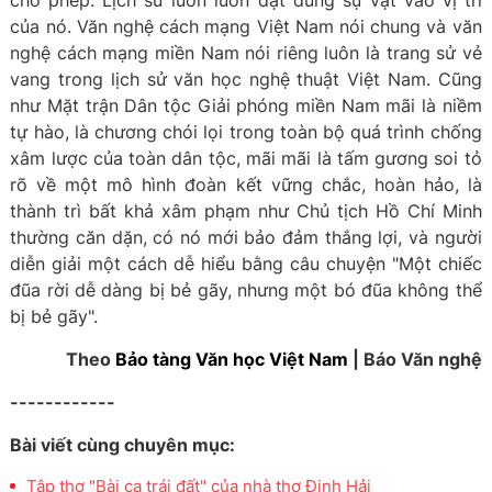
cho phép. Lịch sử luôn luôn đặt đúng sự vật vào vị trí
của nó. Văn nghệ cách mạng Việt Nam nói chung và văn
nghệ cách mạng miền Nam nói riêng luôn là trang sử vẻ
vang trong lịch sử văn học nghệ thuật Việt Nam. Cũng
như Mặt trận Dân tộc Giải phóng miền Nam mãi là niềm
tự hào, là chương chói lọi trong toàn bộ quá trình chống
xâm lược của toàn dân tộc, mãi mãi là tấm gương soi tỏ
rõ về một mô hình đoàn kết vững chắc, hoàn hảo, là
thành trì bất khả xâm phạm như Chủ tịch Hồ Chí Minh
thường căn dặn, có nó mới bảo đảm thắng lợi, và người
diễn giải một cách dễ hiểu bằng câu chuyện "Một chiếc
đũa rời dễ dàng bị bẻ gãy, nhưng một bó đũa không thể
bị bẻ gãy".
Theo
Bảo tàng Văn học Việt Nam
| Báo Văn nghệ
------------
Bài viết cùng chuyên mục:
Tập thơ "Bài ca trái đất" của nhà thơ Định Hải