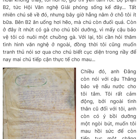
B2, tức Hội Văn nghệ Giải phóng sống kế đây... Tất
nhiên chú sẽ về đó, nhưng bây giờ hẵng nằm ở chỗ tôi ít
bữa. Bên B2 ăn uống hơi hẽo, mà chú còn đuối quá. Còn
ở đây ít nhứt có gà cho chú bồi dưỡng, vì mấy cậu bảo
vệ tôi có nuôi một chuồng gà. Với lại, tôi cần hỏi thăm
tình hình văn nghệ ở ngoài, đồng thời tôi cũng muốn
tranh thủ nói sơ qua cho chú biết cục diện trong nầy để
nay mai chú tiếp cận thực tế cho mau...
Chiều đó, anh Đằng
còn nói với cậu Thắng
bảo vệ nấu nước cho
tôi tắm. Tôi rất cảm
động, bởi ngoài tình
thân cũ đối với tôi, anh
còn có ý bồi dưỡng
một ngòi bút, muốn tôi
mau hồi sức để còn
tiếp tục một chặng