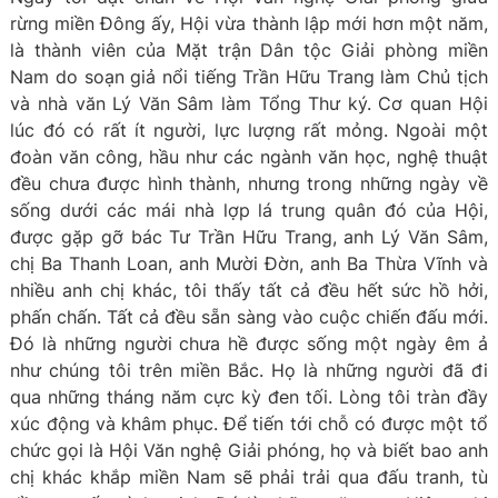
rừng miền Đông ấy, Hội vừa thành lập mới hơn một năm,
là thành viên của Mặt trận Dân tộc Giải phòng miền
Nam do soạn giả nổi tiếng Trần Hữu Trang làm Chủ tịch
và nhà văn Lý Văn Sâm làm Tổng Thư ký. Cơ quan Hội
lúc đó có rất ít người, lực lượng rất mỏng. Ngoài một
đoàn văn công, hầu như các ngành văn học, nghệ thuật
đều chưa được hình thành, nhưng trong những ngày về
sống dưới các mái nhà lợp lá trung quân đó của Hội,
được gặp gỡ bác Tư Trần Hữu Trang, anh Lý Văn Sâm,
chị Ba Thanh Loan, anh Mười Đờn, anh Ba Thừa Vĩnh và
nhiều anh chị khác, tôi thấy tất cả đều hết sức hồ hởi,
phấn chấn. Tất cả đều sẵn sàng vào cuộc chiến đấu mới.
Đó là những người chưa hề được sống một ngày êm ả
như chúng tôi trên miền Bắc. Họ là những người đã đi
qua những tháng năm cực kỳ đen tối. Lòng tôi tràn đầy
xúc động và khâm phục. Để tiến tới chỗ có được một tổ
chức gọi là Hội Văn nghệ Giải phóng, họ và biết bao anh
chị khác khắp miền Nam sẽ phải trải qua đấu tranh, tù