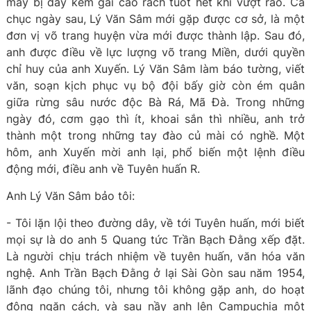
may bị dây kẽm gai cào rách tuốt hết khi vượt rào. Cả
chục ngày sau, Lý Văn Sâm mới gặp được cơ sở, là một
đơn vị võ trang huyện vừa mới được thành lập. Sau đó,
anh được điều về lực lượng võ trang Miền, dưới quyền
chỉ huy của anh Xuyến. Lý Văn Sâm làm báo tường, viết
văn, soạn kịch phục vụ bộ đội bấy giờ còn ém quân
giữa rừng sâu nước độc Bà Rá, Mã Đà. Trong những
ngày đó, cơm gạo thì ít, khoai sắn thì nhiều, anh trở
thành một trong những tay đào củ mài có nghề. Một
hôm, anh Xuyến mời anh lại, phổ biến một lệnh điều
động mới, điều anh về Tuyên huấn R.
Anh Lý Văn Sâm bảo tôi:
- Tôi lặn lội theo đường dây, về tới Tuyên huấn, mới biết
mọi sự là do anh 5 Quang tức Trần Bạch Đằng xếp đặt.
Là người chịu trách nhiệm về tuyên huấn, văn hóa văn
nghệ. Anh Trần Bạch Đằng ở lại Sài Gòn sau năm 1954,
lãnh đạo chúng tôi, nhưng tôi không gặp anh, do hoạt
động ngăn cách, và sau nầy anh lên Campuchia một