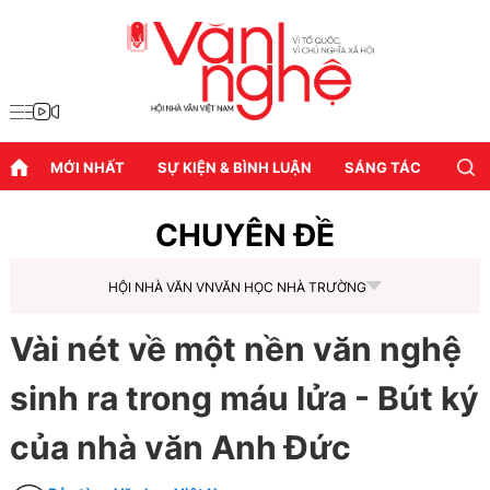
MỚI NHẤT
SỰ KIỆN & BÌNH LUẬN
SÁNG TÁC
DIỄN
CHUYÊN ĐỀ
HỘI NHÀ VĂN VN
VĂN HỌC NHÀ TRƯỜNG
Vài nét về một nền văn nghệ
sinh ra trong máu lửa - Bút ký
của nhà văn Anh Đức