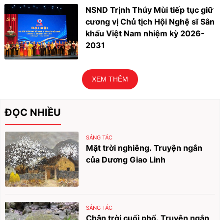
NSND Trịnh Thúy Mùi tiếp tục giữ
cương vị Chủ tịch Hội Nghệ sĩ Sân
khấu Việt Nam nhiệm kỳ 2026-
2031
XEM THÊM
ĐỌC NHIỀU
SÁNG TÁC
Mặt trời nghiêng. Truyện ngắn
của Dương Giao Linh
SÁNG TÁC
Chân trời cuối phố. Truyện ngắn