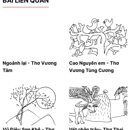
BÀI LIÊN QUAN
Ngoảnh lại - Thơ Vương
Cao Nguyên em - Thơ
Tâm
Vương Tùng Cương
Vũ Điệu Sơn Khê - Thơ
Vết chân trâu- Thơ Thai