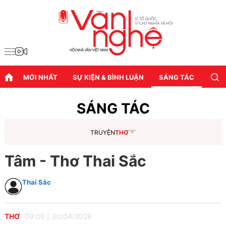
MỚI NHẤT
SỰ KIỆN & BÌNH LUẬN
SÁNG TÁC
DIỄN
SÁNG TÁC
TRUYỆN
THƠ
Tâm - Thơ Thai Sắc
Thai Sắc
THƠ
09:00
|
30/04/2026