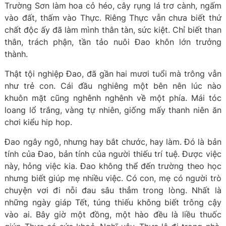
Trường Sơn làm hoa cỏ héo, cây rụng lá trơ cành, ngấm
vào đất, thấm vào Thực. Riêng Thực vẫn chưa biết thứ
chất độc ấy đã làm mình thân tàn, sức kiệt. Chỉ biết than
thân, trách phận, tần tảo nuôi Đao khôn lớn trưởng
thành.
Thật tội nghiệp Đao, đã gần hai mươi tuổi mà trông vẫn
như trẻ con. Cái đầu nghiêng một bên nên lúc nào
khuôn mặt cũng nghênh nghênh về một phía. Mái tóc
loang lổ trắng, vàng tự nhiên, giống mấy thanh niên ăn
chơi kiểu hip hop.
Đao ngây ngô, nhưng hay bắt chước, hay làm. Đó là bản
tính của Đao, bản tính của người thiếu trí tuệ. Được việc
này, hỏng việc kia. Đao không thể đến trường theo học
nhưng biết giúp mẹ nhiều việc. Có con, mẹ có người trò
chuyện vơi đi nỗi đau sâu thẳm trong lòng. Nhất là
những ngày giáp Tết, túng thiếu không biết trông cậy
vào ai. Bây giờ một đồng, một hào đều là liều thuốc