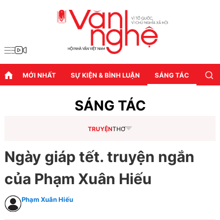
MỚI NHẤT
SỰ KIỆN & BÌNH LUẬN
SÁNG TÁC
DIỄN
SÁNG TÁC
TRUYỆN
THƠ
Ngày giáp tết. truyện ngắn
của Phạm Xuân Hiếu
Phạm Xuân Hiếu