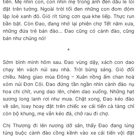
tiền. Mẹ nhìn con, con nhìn mẹ trong ánh đèn dầu le lói
đặt trên tường. Ngoài trời tối đen những con đom đóm
lập loè xanh đỏ. Gió rít từng cơn qua khe liếp. Thực run
bần bật. Còn Đao, đang nhớ lại phiên chợ Tết năm xưa,
những đứa trẻ bán đào… Đao cũng có cành đào, cũng
bán như chúng nó!
*
Sớm bình minh hôm sau. Đao vùng dậy, xách con dao
chạy lên vách núi sau nhà. Trời bừng sáng. Gió đổi
chiều. Nắng giao mùa Đông – Xuân nồng ấm chan hoà
xóm núi Đơn Côi. Đao đứng tần ngần nhìn cành đào nụ
hoa chi chít, vung dao lên, chém dao xuống. Những hạt
sương long lanh rơi như mưa. Chặt xong, Đao kéo đào
về sân, loay hoay đặt trên chiếc xe cải tiến cà tàng chỉ
còn bộ khung, mẹ vẫn kéo đá, chở rau đi chợ.
Chị Thương đi lên nương dỡ sắn, thấy Đao đang lúng
túng buộc cành đào cồng kềnh vào xe cải tiến vội đặt