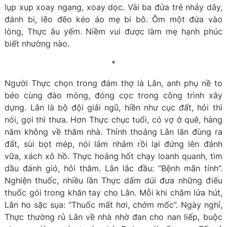
lụp xụp xoay ngang, xoay dọc. Vài ba đứa trẻ nhảy dây,
đánh bi, lẽo đẽo kéo áo mẹ bi bô. Ôm một đứa vào
lòng, Thực âu yếm. Niềm vui được làm mẹ hạnh phúc
biết nhường nào.
*
Người Thực chọn trong đám thợ là Lân, anh phụ nề to
béo cùng đào móng, đóng cọc trong công trình xây
dựng. Lân là bộ đội giải ngũ, hiền như cục đất, hỏi thì
nói, gọi thì thưa. Hơn Thực chục tuổi, có vợ ở quê, hàng
năm không về thăm nhà. Thỉnh thoảng Lân lăn đùng ra
đất, sùi bọt mép, nói lảm nhảm rồi lại đứng lên đánh
vữa, xách xô hồ. Thực hoảng hốt chạy loanh quanh, tìm
dầu đánh gió, hỏi thăm. Lân lắc đầu: “Bệnh mãn tính”.
Nghiện thuốc, nhiều lần Thực dấm dúi đưa những điếu
thuốc gói trong khăn tay cho Lân. Mỗi khi châm lửa hút,
Lân ho sặc sụa: “Thuốc mất hơi, chớm mốc”. Ngày nghỉ,
Thực thường rủ Lân về nhà nhờ đan cho nan liếp, buộc