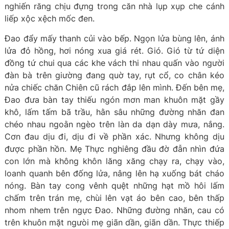
nghiến răng chịu đựng trong căn nhà lụp xụp che cánh
liếp xộc xệch mốc đen.
Đao đẩy mấy thanh củi vào bếp. Ngọn lửa bùng lên, ánh
lửa đỏ hồng, hơi nóng xua giá rét. Gió. Gió từ tứ diện
đồng tứ chui qua các khe vách thi nhau quấn vào người
đàn bà trên giường đang quờ tay, rụt cổ, co chân kéo
nửa chiếc chăn Chiên cũ rách đắp lên mình. Đến bên mẹ,
Đao đưa bàn tay thiếu ngón mơn man khuôn mặt gầy
khô, lấm tấm bã trầu, hằn sâu những đường nhăn đan
chéo nhau ngoằn ngèo trên làn da dạn dày mưa, nắng.
Cơn đau dịu đi, dịu đi về phần xác. Nhưng không dịu
được phần hồn. Mẹ Thực nghiêng đầu đờ đẫn nhìn đứa
con lớn mà không khôn lăng xăng chạy ra, chạy vào,
loanh quanh bên đống lửa, nâng lên hạ xuống bát cháo
nóng. Bàn tay cong vênh quệt những hạt mồ hôi lấm
chấm trên trán mẹ, chùi lên vạt áo bên cao, bên thấp
nhom nhem trên ngực Đao. Những đường nhăn, cau có
trên khuôn mặt ngưòi mẹ giãn dần, giãn dần. Thực thiếp