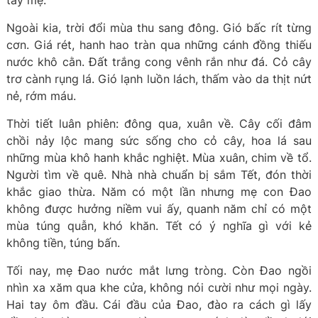
tay mẹ.
Ngoài kia, trời đổi mùa thu sang đông. Gió bấc rít từng
cơn. Giá rét, hanh hao tràn qua những cánh đồng thiếu
nước khô cằn. Đất trắng cong vênh rắn như đá. Cỏ cây
trơ cành rụng lá. Gió lạnh luồn lách, thấm vào da thịt nứt
nẻ, rớm máu.
Thời tiết luân phiên: đông qua, xuân về. Cây cối đâm
chồi nảy lộc mang sức sống cho cỏ cây, hoa lá sau
những mùa khô hanh khắc nghiệt. Mùa xuân, chim về tổ.
Người tìm về quê. Nhà nhà chuẩn bị sắm Tết, đón thời
khắc giao thừa. Năm có một lần nhưng mẹ con Đao
không được hưởng niềm vui ấy, quanh năm chỉ có một
mùa túng quẫn, khó khăn. Tết có ý nghĩa gì với kẻ
không tiền, túng bấn.
Tối nay, mẹ Đao nước mắt lưng tròng. Còn Đao ngồi
nhìn xa xăm qua khe cửa, không nói cười như mọi ngày.
Hai tay ôm đầu. Cái đầu của Đao, đào ra cách gì lấy