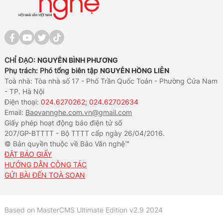
CHỈ ĐẠO:
NGUYỄN BÌNH PHƯƠNG
Phụ trách: Phó tổng biên tập
NGUYỄN HỒNG LIÊN
Toà nhà: Tòa nhà số 17 - Phố Trần Quốc Toản - Phường Cửa Nam
- TP. Hà Nội
Điện thoại:
024.6270262; 024.62702634
Email:
Baovannghe.com.vn@gmail.com
Giấy phép hoạt động báo điện tử số
207/GP-BTTTT - Bộ TTTT cấp ngày 26/04/2016.
© Bản quyền thuộc về Báo Văn nghệ™
ĐẶT BÁO GIẤY
HƯỚNG DẪN CÔNG TÁC
GỬI BÀI ĐẾN TOÀ SOẠN
Based on MasterCMS Ultimate Edition v2.9 2024