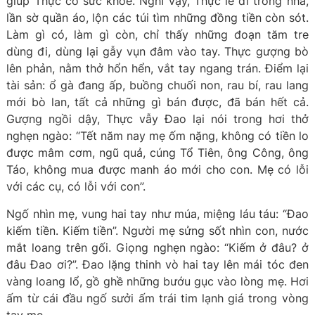
giúp Thực có sức khoẻ. Nghĩ vậy, Thực lê đi trong nhà,
lần sờ quần áo, lộn các túi tìm những đồng tiền còn sót.
Làm gì có, làm gì còn, chỉ thấy những đoạn tăm tre
dùng đi, dùng lại gẫy vụn đâm vào tay. Thực gượng bò
lên phản, nằm thở hổn hển, vắt tay ngang trán. Điểm lại
tài sản: ổ gà đang ấp, buồng chuối non, rau bí, rau lang
mới bò lan, tất cả những gì bán được, đã bán hết cả.
Gượng ngồi dậy, Thực vẫy Đao lại nói trong hơi thở
nghẹn ngào: “Tết năm nay mẹ ốm nặng, không có tiền lo
được mâm cơm, ngũ quả, cúng Tổ Tiên, ông Công, ông
Táo, không mua được manh áo mới cho con. Mẹ có lỗi
với các cụ, có lỗi với con”.
Ngố nhìn mẹ, vung hai tay như múa, miệng láu táu: “Đao
kiếm tiền. Kiếm tiền”. Người mẹ sửng sốt nhìn con, nước
mắt loang trên gối. Giọng nghẹn ngào: “Kiếm ở đâu? ở
đâu Đao ơi?”. Đao lặng thinh vò hai tay lên mái tóc đen
vàng loang lổ, gồ ghề những bướu gục vào lòng mẹ. Hơi
ấm từ cái đầu ngố sưởi ấm trái tim lạnh giá trong vòng