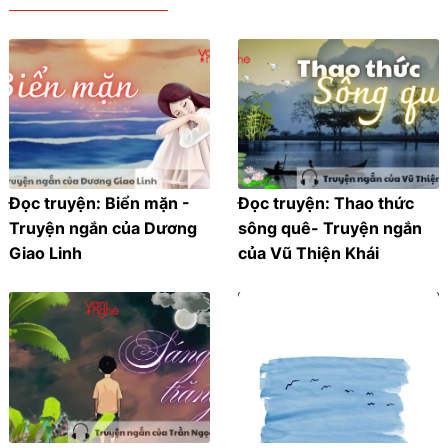
Đọc truyện: Biển mặn -
Đọc truyện: Thao thức
Truyện ngắn của Dương
sông quê- Truyện ngắn
Giao Linh
của Vũ Thiện Khái