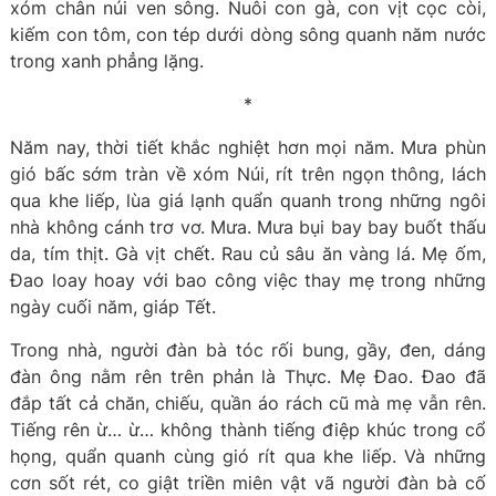
xóm chân núi ven sông. Nuôi con gà, con vịt cọc còi,
kiếm con tôm, con tép dưới dòng sông quanh năm nước
trong xanh phẳng lặng.
*
Năm nay, thời tiết khắc nghiệt hơn mọi năm. Mưa phùn
gió bấc sớm tràn về xóm Núi, rít trên ngọn thông, lách
qua khe liếp, lùa giá lạnh quẩn quanh trong những ngôi
nhà không cánh trơ vơ. Mưa. Mưa bụi bay bay buốt thấu
da, tím thịt. Gà vịt chết. Rau củ sâu ăn vàng lá. Mẹ ốm,
Đao loay hoay với bao công việc thay mẹ trong những
ngày cuối năm, giáp Tết.
Trong nhà, người đàn bà tóc rối bung, gầy, đen, dáng
đàn ông nằm rên trên phản là Thực. Mẹ Đao. Đao đã
đắp tất cả chăn, chiếu, quần áo rách cũ mà mẹ vẫn rên.
Tiếng rên ừ… ừ… không thành tiếng điệp khúc trong cổ
họng, quẩn quanh cùng gió rít qua khe liếp. Và những
cơn sốt rét, co giật triền miên vật vã người đàn bà cố