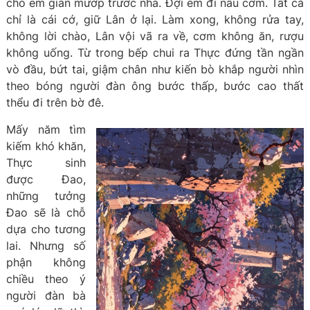
cho em giàn mướp trước nhà. Đợi em đi nấu cơm. Tất cả
chỉ là cái cớ, giữ Lân ở lại. Làm xong, không rửa tay,
không lời chào, Lân vội vã ra về, cơm không ăn, rượu
không uống. Từ trong bếp chui ra Thực đứng tần ngần
vò đầu, bứt tai, giậm chân như kiến bò khắp người nhìn
theo bóng người đàn ông bước thấp, bước cao thất
thểu đi trên bờ đê.
Mấy năm tìm
kiếm khó khăn,
Thực sinh
được Đao,
những tưởng
Đao sẽ là chỗ
dựa cho tương
lai. Nhưng số
phận không
chiều theo ý
người đàn bà