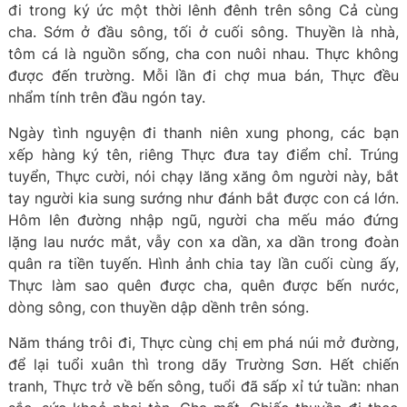
đi trong ký ức một thời lênh đênh trên sông Cả cùng
cha. Sớm ở đầu sông, tối ở cuối sông. Thuyền là nhà,
tôm cá là nguồn sống, cha con nuôi nhau. Thực không
được đến trường. Mỗi lần đi chợ mua bán, Thực đều
nhẩm tính trên đầu ngón tay.
Ngày tình nguyện đi thanh niên xung phong, các bạn
xếp hàng ký tên, riêng Thực đưa tay điểm chỉ. Trúng
tuyển, Thực cười, nói chạy lăng xăng ôm người này, bắt
tay người kia sung sướng như đánh bắt được con cá lớn.
Hôm lên đường nhập ngũ, người cha mếu máo đứng
lặng lau nước mắt, vẫy con xa dần, xa dần trong đoàn
quân ra tiền tuyến. Hình ảnh chia tay lần cuối cùng ấy,
Thực làm sao quên được cha, quên được bến nước,
dòng sông, con thuyền dập dềnh trên sóng.
Năm tháng trôi đi, Thực cùng chị em phá núi mở đường,
để lại tuổi xuân thì trong dãy Trường Sơn. Hết chiến
tranh, Thực trở về bến sông, tuổi đã sấp xỉ tứ tuần: nhan