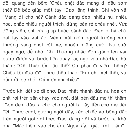
đôi quang đến bên: “Cháu chặt đào mang đi đâu sớm
thế? Để bác giúp một tay “Đao lặng thinh. Chị vồn vã:
“Mang đi chợ hả? Cành đào dáng đẹp, nhiều nụ, nhiều
hoa, chắc nhiều người thích, đừng bán rẻ cháu nhé”. Vừa
động viên, chị vừa giúp buộc cành đào. Đao hỉ hả chùi
hai tay vào vạt áo. Vênh mặt nhìn người trưởng xóm
thường sang chơi với mẹ, nhoẻn miệng cười. Nụ cười
ngây ngô, dễ nhớ. Chị Thương nhấc đòn gánh lên vai,
bước được vài bước liền quay lại, ngó vào nhà Đao hỏi
thăm: “Cô Thực ốm lâu thế? Có phải đi viện không?
Chiều tôi đưa đi”. Thực thều thào: “Em chỉ mệt thôi, vài
hôm rồi sẽ khỏi. Cảm ơn chị nhiều”.
Trước khi dắt xe đi chợ, Đao nhặt nhánh đào nụ hoa chi
chít rơi trên sân chạy vào nhà, đặt bên đầu mẹ thì thầm:
“Con đem đào ra chợ cho người ta, lấy tiền cho mẹ tiêu
Tết. Thực cười, gượng ngồi dậy, kéo chiếc áo bông đắp
trên người gọi với theo Đao đang vội vã bước ra khỏi
nhà: “Mặc thêm vào cho ấm. Ngoài ấy… giá… rét… lắm”.