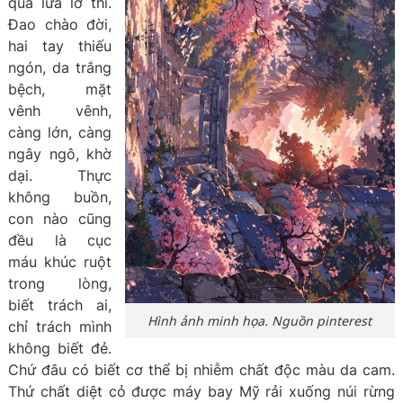
quá lứa lỡ thì.
Đao chào đời,
hai tay thiếu
ngón, da trắng
bệch, mặt
vênh vênh,
càng lớn, càng
ngây ngô, khờ
dại. Thực
không buồn,
con nào cũng
đều là cục
máu khúc ruột
trong lòng,
biết trách ai,
Hình ảnh minh họa. Nguồn pinterest
chỉ trách mình
không biết đẻ.
Chứ đâu có biết cơ thể bị nhiễm chất độc màu da cam.
Thứ chất diệt cỏ được máy bay Mỹ rải xuống núi rừng