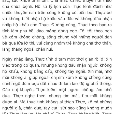
sắc, sức khoẻ phai tàn. Cha mất. Chiếc thuyền đi theo
cha chữa bệnh. Hồ sơ lý lịch của Thực lênh đênh như
chiếc thuyền nan trên sông không có bến bờ. Thực bơ
vơ không biết nhập hộ khẩu vào đâu và không đâu nhận
nhập hộ khẩu cho Thực. Đường cùng, Thực theo bạn ra
tỉnh làm phụ hồ, đào móng đóng cọc. Tối tối theo bạn
về xóm không chồng, sống chung với những người đàn
bà quá lứa lỡ thì, vui cùng nhóm trẻ không cha thơ thẩn,
lang thang ngoài chân núi.
Ngày nhập làng, Thực tính ở tạm một thời gian rồi đi xin
việc trong cơ quan. Nhưng không đâu nhận người không
hộ khẩu, không bằng cấp, không tay nghề. Xin mãi, nhờ
mãi không ai giúp ngoài chị em xóm không chồng cùng
cảnh ngộ đùm bọc dắt nhau đi làm lao động phổ thông.
Các chị khuyên Thực kiếm một người chồng làm chỗ
dựa. Thực nghe theo, nhưng tìm mãi, tìm mãi không
được ai. Mà thực tình không ai thích Thực, kể cả những
người già, chân què, tay cụt, sứt sẹo cũng không muốn