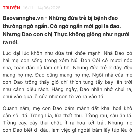
TRUYỆN
16:11
|
14/06/2026
Baovannghe.vn - Những đứa trẻ bị bệnh đao
thường ngớ ngẩn. Có ngớ ngẩn mới gọi là đao.
Nhưng Đao con chị Thực không giống như người
ta nói.
Lúc dại lúc khôn như đứa trẻ khỏe mạnh. Nhà Đao có
hai mẹ con sống trong xóm Núi Đơn Côi có mươi nóc
nhà, toàn đàn bà làm chủ hộ. Những đứa trẻ ở đây đều
mang họ mẹ. Đao cũng mang họ mẹ. Ngôi nhà của mẹ
con Đao trông thấy gió chỉ thích tung tẩy bay lên trời
như cánh diều rách. Hàng ngày, Đao nhăn nhở chui ra,
chui vào qua lỗ cửa như con tò vò ra vào tổ.
Quanh năm, mẹ con Đao bám mảnh đất khai hoá khô
cằn sỏi đá. Trồng lúa, lúa thất thu. Trồng rau, sâu ăn lá.
Trồng cây, cây thui chột, ít ra hoa kết trái. Nhưng mẹ
con Đao biết đi đâu, làm việc gì ngoài bám lấy túp lều ở