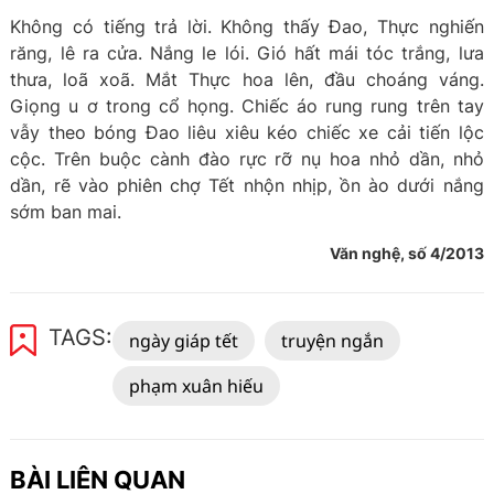
Không có tiếng trả lời. Không thấy Đao, Thực nghiến
răng, lê ra cửa. Nắng le lói. Gió hất mái tóc trắng, lưa
thưa, loã xoã. Mắt Thực hoa lên, đầu choáng váng.
Giọng u ơ trong cổ họng. Chiếc áo rung rung trên tay
vẫy theo bóng Đao liêu xiêu kéo chiếc xe cải tiến lộc
cộc. Trên buộc cành đào rực rỡ nụ hoa nhỏ dần, nhỏ
dần, rẽ vào phiên chợ Tết nhộn nhịp, ồn ào dưới nắng
sớm ban mai.
Văn nghệ, số 4/2013
TAGS:
ngày giáp tết
truyện ngắn
phạm xuân hiếu
BÀI LIÊN QUAN