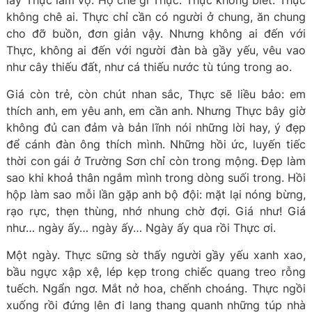
lấy Thực làm vợ. Họ chê gì Thực. Thực không biết. Thực
không chê ai. Thực chỉ cần có người ở chung, ăn chung
cho đỡ buồn, đơn giản vậy. Nhưng không ai đến với
Thực, không ai đến với người đàn bà gầy yếu, vêu vao
như cây thiếu đất, như cá thiếu nước tù túng trong ao.
Giá còn trẻ, còn chút nhan sắc, Thực sẽ liều bảo: em
thích anh, em yêu anh, em cần anh. Nhưng Thực bây giờ
không đủ can đảm và bản lĩnh nói những lời hay, ý đẹp
để cánh đàn ông thích mình. Những hồi ức, luyến tiếc
thời con gái ở Trường Sơn chỉ còn trong mộng. Đẹp làm
sao khi khoả thân ngắm mình trong dòng suối trong. Hồi
hộp làm sao mỗi lần gặp anh bộ đội: mặt lại nóng bừng,
rạo rực, thẹn thùng, nhớ nhung chờ đợi. Giá như! Giá
như… ngày ấy… ngày ấy… Ngày ấy qua rồi Thực ơi.
Một ngày. Thực sững sờ thấy người gầy yếu xanh xao,
bầu ngực xập xệ, lép kẹp trong chiếc quang treo rỗng
tuếch. Ngẩn ngơ. Mắt nở hoa, chếnh choáng. Thực ngồi
xuống rồi đứng lên đi lang thang quanh những túp nhà