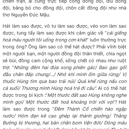
chiến trận, ai cũng trực tiếp cõng đồng đội, dìu đồng
đội, băng bó cho đồng đội, chôn cất đồng đội như nhà
thơ Nguyễn Đức Mậu.
Hát làm sao được, vô tư làm sao được, véo von làm sao
được, tung tẩy làm sao được khi cảm giác về “
cái giếng
hoà máu người tôi uống trong cơn khát
” luôn thường trực
trong ông? Ông làm sao có thể hát được? Phải vĩnh biệt
một người bạn, một người đồng đội thân thiết, chia ngọt
sẻ bùi, đồng cam cộng khổ, sống chết có nhau như ruột
thịt “
Những đêm hai đứa xong phiên gác/ Bao gạo gối
đầu chăn đắp chung/…/ Nhớ khi mình ốm giữa rừng/ Vị
thuốc Hùng tìm qua bao trái núi/ Quả khế rừng nấu con
cá suối/ Thương mình Hùng hoá trẻ đi câu”.
Ai có thể hát
được trong bi kịch :“
Một thước đất sao Hùng không nghe
mình gọi/ Một thước đất hoá khoảng trời vời vợi”!
Hát
làm sao được trong “
Đêm Thành Cổ chiến hào ngập
nước/ Hòm đạn kê cao ghép lại thành giường/ Thằng
Bường bị thương, hai bàn chân bom tiện đứt/ Dòng máu