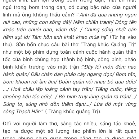
ngủ trong bom trong đạn, có cung bậc nào của người
lính mà ông không thấu cảm? :“
Anh đã qua những ngọn
núi cao, những con sông dài/ Năm chiến tranh/ Dòng tên
khắc trên chuôi dao, vách đá/…/ Chung sống chết căn
hầm sụt lở/ Tâm hồn anh khát khao mùa hạ
” (Từ hạ vào
thu). Gần bốn chục câu bài thơ “Tráng khúc Quảng Trị”
như một bộ phim dựng toàn cảnh cuộc hành quân thần
tốc của binh chủng hợp thành bộ binh, công binh, pháo
binh khẩn trương vào mặt trận :“
Đây lối mòn đêm nao
hành quân/ Dấu chân đạn pháo cày ngang dọc/ Bom tấn,
bom khoan rơi ầm ầm/ Đoàn quân nối nhau bò qua dốc/
…/ Hoả châu lấp loáng cánh tay trần/ Tiếng cuốc, tiếng
choòng kêu lốc cốc/…/ Bộ binh truy lùng quân rã trận/…/
Súng to, súng nhỏ dồn thêm đạn/…/ Lửa đỏ một vùng
sông Thạch Hãn
” ( Tráng khúc quảng Trị).
Đối với người làm thơ, sáng tác nhiều, sáng tác khoẻ,
tạo ra được một số lượng tác phẩm lớn là rất quan
trọng nhưng chưa quan trong bằng tạo ra được một