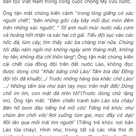
dân tộc Việt Nam trong công cuộc chống Mỹ cứu nước.
Ông tận mắt chứng kiến cảnh “
trong lòng giếng có xác
người chết”, “bên những gốc cây bầy mối đục mòn đêm
trên những xác người”, “ Tổ anh nuôi múc nước nấu cơm
và hoảng hốt nhận ra xác hai cô gái. Tiểu đội sục vào các
hốc đá, lùm cây, tìm thấy xác ba chàng trai nữa. Chúng
tôi đắp năm ngôi mộ không ngày sinh tháng mất, không
họ tên, không địa chỉ thôn làng
”; Ông tận mắt chứng kiến
cái chết của đồng đội trên đất nước Lào, không đọc
được dòng chữ “
Khắc bằng chữ Lào/ Tấm bia đá/ Đồng
đội tôi đã khuất/…/ Trước những hàng bia khắc chữ Lào/
…/ Những tấm bia như bàn tay mọc trên mặt đất/ Dòng
chữ im lìm, con mắt đá nhìn tôi
”(Trước dòng chữ lặng
im). Ông tận mắt: “
Đêm chiến tranh bản Lào lửa cháy/
Bên hố bom đào tiếng trẻ mồ côi/ Tiếng trẻ khóc như
chùm âm chới với/ Rơi xuống lùm gai, mọc đầy cỏ dại/
Rồi lăn qua mỗi trái tim người
” (Tiếng trẻ khóc nơi bản
Lào lửa cháy). Hình như, trong tất cả các nhà thơ đi