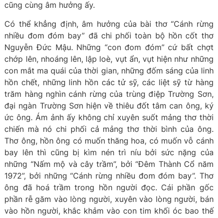
cũng cùng âm hưởng ấy.
Có thể khẳng định, âm hưởng của bài thơ “Cánh rừng
nhiều đom đóm bay” đã chi phối toàn bộ hồn cốt thơ
Nguyễn Đức Mậu. Những “con đom đóm” cứ bất chợt
chớp lên, nhoáng lên, lập loè, vụt ẩn, vụt hiện như những
con mắt ma quái của thời gian, những đốm sáng của linh
hồn chết, những linh hồn các tử sỹ, các liệt sỹ từ hàng
trăm hàng nghìn cánh rừng của trùng điệp Trường Sơn,
đại ngàn Trường Sơn hiện về thiêu đốt tâm can ông, ký
ức ông. Ám ảnh ấy không chỉ xuyên suốt mảng thơ thời
chiến mà nó chi phối cả mảng thơ thời bình của ông.
Thơ ông, hồn ông có muốn thăng hoa, có muốn vỗ cánh
bay lên thì cũng bị kìm nén trì níu bởi sức nặng của
những “Nấm mộ và cây trầm”, bởi “Đêm Thành Cổ năm
1972”, bởi những “Cánh rừng nhiều đom đóm bay”. Thơ
ông đã hoá trầm trong hồn người đọc. Cái phần gốc
phần rễ găm vào lòng người, xuyên vào lòng người, bán
vào hồn người, khắc khảm vào con tim khối óc bao thế