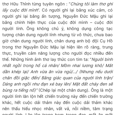
thơ Hữu Thỉnh từng tuyên ngôn : “
Chúng tôi làm thơ ghi
lấy cuộc đời mình
”. Có người ghi lại bằng xúc cảm, có
người ghi lại bằng ấn tượng, Nguyễn Đức Mậu ghi lại
bằng chính hiện thực của cuộc đời mình – cuộc đời
người lính. Ông không chủ ý, không dụng công tạc
tượng chân dung người lính nhưng từ vô thức, chưa bao
giờ chân dung người lính, chân dung anh bộ đội Cụ Hồ
trong thơ Nguyễn Đức Mậu lại hiện lên rõ ràng, trung
thực, truyền cảm năng lượng cho người đọc nhiều đến
thế. Những hình ảnh thơ lay thức con tim ta: “
Người binh
nhất ngồi trong hố cá nhân/ Mồm nhai lương khô/ Mắt
dần khép lại/ Anh vừa ăn vừa ngủ/…/ (Nhưng nếu dưới
chân đồi giặc đến/ Bằng giác quan của người lính trận/
Dáng anh ngồi như đạn xé bay lên/ Mặt đất cháy đen sẽ
bùng ra tiếng nổ)”
(Chép lại một chân dung). Ông là một
người lính lăn lộn hết chiến trường này đến chiến trường
khác, hết cuộc dải thảm này đến cuộc dải thảm khác
nên thấu hiểu nhọc nhằn, vất vả, nỗi niềm, tâm trạng
người lính. Lăn lộn trong bom trong đạn, mất ăn mất