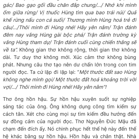
gác/ Bao gạo gối đầu chăn đắp chung/…/ Nhớ khi mình
ốm giữa rừng/ Vị thuốc Hùng tìm qua bao trái núi/ Quả
khế rừng nấu con cá suối/ Thương mình Hùng hoá trẻ đi
câu/…/Thôi mình đi Hùng nhé! Hãy yên nằm/ Trận đánh
đêm nay vắng Hùng gài bộc phá/ Trận đánh trường kỳ
vắng H
ù
ng tham dự/ Trận đánh cuối cùng chiến thắng sẽ
về ta”.
Không gian thơ không rộng, thời gian thơ không
dài. Tư duy thơ không mới. Xúc cảm thơ không bùng
phát. Nhưng câu thơ tạo nên dư chấn lớn trong con tim
người đọc. Ta cứ lặp đi lặp lại: “
Một thước đất sao Hùng
không nghe mình gọi/ Một thước đất hoá khoảng trời vời
vợi/…/ Thôi mình đi Hùng nhé! Hãy yên nằm”!
Thơ ông hồn hậu. Sự hồn hậu xuyên suốt sự nghiệp
sáng tác của ông. Ông không dụng công tìm kiếm sự
cách tân. Xét cho cùng mọi sự tìm kiếm đều hướng đến
sự đồng cảm của người đọc. Thơ Nguyễn Đức Mậu đã
chạm đến đích ấy. Nó chinh phục hết thế hệ này đến thế
hệ khác bằng sự hồn hậu. Hồn hậu và chân thật. Nhà