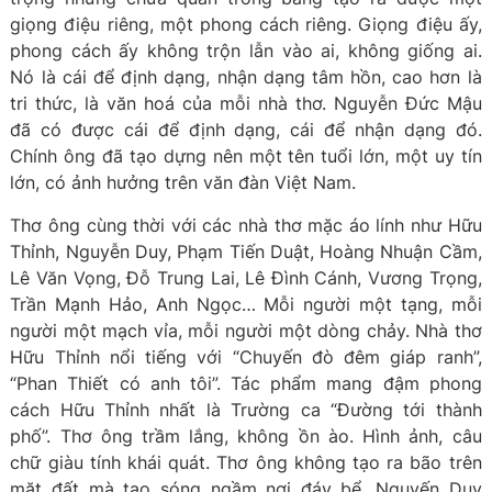
giọng điệu riêng, một phong cách riêng. Giọng điệu ấy,
phong cách ấy không trộn lẫn vào ai, không giống ai.
Nó là cái để định dạng, nhận dạng tâm hồn, cao hơn là
tri thức, là văn hoá của mỗi nhà thơ. Nguyễn Đức Mậu
đã có được cái để định dạng, cái để nhận dạng đó.
Chính ông đã tạo dựng nên một tên tuổi lớn, một uy tín
lớn, có ảnh hưởng trên văn đàn Việt Nam.
Thơ ông cùng thời với các nhà thơ mặc áo lính như Hữu
Thỉnh, Nguyễn Duy, Phạm Tiến Duật, Hoàng Nhuận Cầm,
Lê Văn Vọng, Đỗ Trung Lai, Lê Đình Cánh, Vương Trọng,
Trần Mạnh Hảo, Anh Ngọc… Mỗi người một tạng, mỗi
người một mạch vỉa, mỗi người một dòng chảy. Nhà thơ
Hữu Thỉnh nổi tiếng với “Chuyến đò đêm giáp ranh”,
“Phan Thiết có anh tôi”. Tác phẩm mang đậm phong
cách Hữu Thỉnh nhất là Trường ca “Đường tới thành
phố”. Thơ ông trầm lắng, không ồn ào. Hình ảnh, câu
chữ giàu tính khái quát. Thơ ông không tạo ra bão trên
mặt đất mà tạo sóng ngầm nơi đáy bể. Nguyến Duy