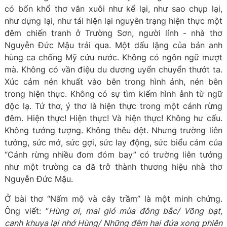
có bốn khổ thơ văn xuôi như kể lại, như sao chụp lại,
như dựng lại, như tái hiện lại nguyên trạng hiện thực một
đêm chiến tranh ở Trường Sơn, người lính - nhà thơ
Nguyễn Đức Mậu trải qua. Một dấu lặng của bản anh
hùng ca chống Mỹ cứu nước. Không có ngôn ngữ mượt
mà. Không có vần điệu du dương uyển chuyển thướt ta.
Xúc cảm nén khuất vào bên trong hình ảnh, nén bên
trong hiện thực. Không có sự tìm kiếm hình ảnh từ ngữ
độc lạ. Tứ thơ, ý thơ là hiện thực trong một cánh rừng
đêm. Hiện thực! Hiện thực! Và hiện thực! Không hư cấu.
Không tưởng tượng. Không thêu dệt. Nhưng trường liên
tưởng, sức mở, sức gợi, sức lay động, sức biểu cảm của
“Cánh rừng nhiều đom đóm bay” có trường liên tưởng
như một trường ca đã trở thành thương hiệu nhà thơ
Nguyễn Đức Mậu.
Ở bài thơ “Nấm mộ và cây trầm” là một minh chứng.
Ông viết: “
Hùng ơi, mai gió mùa đông bắc/ Võng bạt,
canh khuya lại nhớ Hùng/ Những đêm hai đứa xong phiên