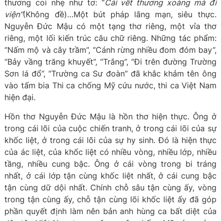
thương coi nhẹ như tơ: “
Cái vết thương xoàng mà đi
viện”
(Không đề)…Một bút pháp lãng mạn, siêu thực.
Nguyễn Đức Mậu có một tạng thơ riêng, một vỉa thơ
riêng, một lối kiến trúc câu chữ riêng. Những tác phẩm:
“Nấm mộ và cây trầm”, “Cánh rừng nhiều đom đóm bay”,
“Bảy vầng trăng khuyết”, “Trắng”, “Đi trên đường Trường
Sơn lá đổ”, “Trường ca Sư đoàn” đã khắc khảm tên ông
vào tấm bia Thi ca chống Mỹ cứu nước, thi ca Việt Nam
hiện đại.
Hồn thơ Nguyễn Đức Mậu là hồn thơ hiện thực. Ông ở
trong cái lõi của cuộc chiến tranh, ở trong cái lõi của sự
khốc liệt, ở trong cái lõi của sự hy sinh. Đó là hiện thực
của ác liệt, của khốc liệt có nhiều vòng, nhiều lớp, nhiều
tầng, nhiều cung bậc. Ông ở cái vòng trong bi tráng
nhất, ở cái lớp tận cùng khốc liệt nhất, ở cái cung bậc
tận cùng dữ dội nhất. Chính chỗ sâu tận cùng ấy, vòng
trong tận cùng ấy, chỗ tận cùng lõi khốc liệt ấy đã góp
phần quyết định làm nên bản anh hùng ca bất diệt của