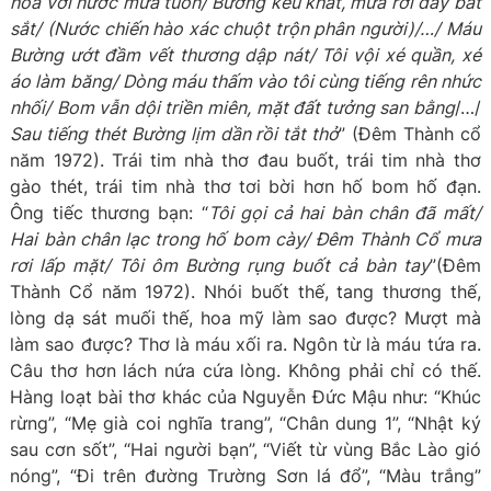
hoà với nước mưa tuôn/ Bường kêu khát, mưa rơi đầy bát
sắt/ (Nước chiến hào xác chuột trộn phân người)/…/ Máu
Bường ướt đầm vết thương dập nát/ Tôi vội xé quần, xé
áo làm băng/ Dòng máu thấm vào tôi cùng tiếng rên nhức
nhối/ Bom vẫn dội triền miên, mặt đất tưởng san bằng
/…/
Sau tiếng thét Bường lịm dần rồi tắt thở
” (Đêm Thành cổ
năm 1972). Trái tim nhà thơ đau buốt, trái tim nhà thơ
gào thét, trái tim nhà thơ tơi bời hơn hố bom hố đạn.
Ông tiếc thương bạn: “
Tôi gọi cả hai bàn chân đã mất/
Hai bàn chân lạc trong hố bom cày/ Đêm Thành Cổ mưa
rơi lấp mặt/ Tôi ôm Bường rụng buốt cả bàn tay
”(Đêm
Thành Cổ năm 1972). Nhói buốt thế, tang thương thế,
lòng dạ sát muối thế, hoa mỹ làm sao được? Mượt mà
làm sao được? Thơ là máu xối ra. Ngôn từ là máu tứa ra.
Câu thơ hơn lách nứa cứa lòng. Không phải chỉ có thế.
Hàng loạt bài thơ khác của Nguyễn Đức Mậu như: “Khúc
rừng”, “Mẹ già coi nghĩa trang”, “Chân dung 1”, “Nhật ký
sau cơn sốt”, “Hai người bạn”, “Viết từ vùng Bắc Lào gió
nóng”, “Đi trên đường Trường Sơn lá đổ”, “Màu trắng”