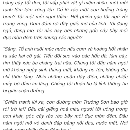
hàng cây tối đen, tôi vấp phải vật gì mềm nhũn, một mùi
tanh lờm lợm xông lên. Có lẽ xác một con hoẵng trúng
bom? Tôi mệt mỏi nghĩ thầm. Hết phiên gác tôi ngủ vùi
trong võng. Đom đóm rơi đầy giấc mơ của lính. Tôi đang
ngủ, đang mơ, tôi nào hay bên những gốc cây bầy mối
đục mòn đêm trên những xác người?
“Sáng. Tổ anh nuôi múc nước nấu cơm và hoảng hốt nhận
ra xác hai cô gái. Tiểu đội sục vào các hốc đá, lùm cây,
tìm thấy xác ba chàng trai nữa. Chúng tôi đắp năm ngôi
mộ không ngày sinh tháng mất, không họ tên, không địa
chỉ thôn làng. Nhìn những cuộn dây điện, những chiếc
máy bộ đàm im lặng. Chúng tôi đoán họ là lính thông tin
bị giặc chặn đường.
“Chiến tranh lùi xa, con đường mòn Trường Sơn bao giờ
tôi trở lại? Đâu cái giếng hoà máu người tôi uống trong
cơn khát, gốc cây rào rào bầy mối đục mòn đêm. Đâu
năm ngôi mộ vô danh đắp bằng nỗi đau, nước mắt. Nơi
cánh rừng nhiều đom đóm bay”.