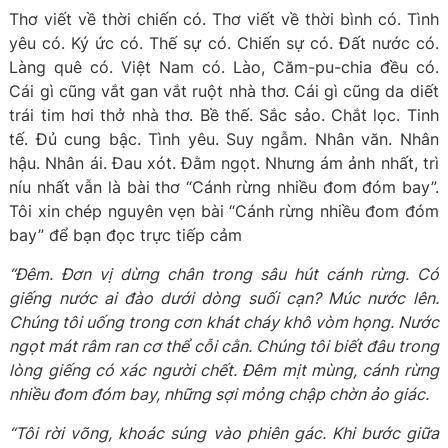
Thơ viết về thời chiến có. Thơ viết về thời bình có. Tình
yêu có. Ký ức có. Thế sự có. Chiến sự có. Đất nước có.
Làng quê có. Việt Nam có. Lào, Căm-pu-chia đều có.
Cái gì cũng vắt gan vắt ruột nhà thơ. Cái gì cũng da diết
trái tim hơi thở nhà thơ. Bề thế. Sắc sảo. Chắt lọc. Tinh
tế. Đủ cung bậc. Tình yêu. Suy ngẫm. Nhân văn. Nhân
hậu. Nhân ái. Đau xót. Đằm ngọt. Nhưng ám ảnh nhất, trì
níu nhất vẫn là bài thơ “Cánh rừng nhiều đom đóm bay”.
Tôi xin chép nguyên vẹn bài “Cánh rừng nhiều đom đóm
bay” để bạn đọc trực tiếp cảm
“Đêm. Đơn vị dừng chân trong sâu hút cánh rừng. Có
giếng nước ai đào dưới dòng suối cạn? Múc nước lên.
Chúng tôi uống trong cơn khát cháy khô vòm họng. Nước
ngọt mát râm ran cơ thể cỗi cằn. Chúng tôi biết đâu trong
lòng giếng có xác người chết. Đêm mịt mùng, cánh rừng
nhiều đom đóm bay, những sợi mỏng chập chờn ảo giác.
“Tôi rời võng, khoác súng vào phiên gác. Khi bước giữa