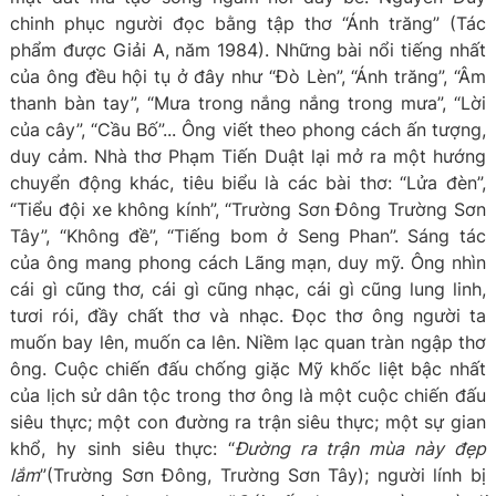
chinh phục người đọc bằng tập thơ “Ánh trăng” (Tác
phẩm được Giải A, năm 1984). Những bài nổi tiếng nhất
của ông đều hội tụ ở đây như “Đò Lèn”, “Ánh trăng”, “Âm
thanh bàn tay”, “Mưa trong nắng nắng trong mưa”, “Lời
của cây”, “Cầu Bố”... Ông viết theo phong cách ấn tượng,
duy cảm. Nhà thơ Phạm Tiến Duật lại mở ra một hướng
chuyển động khác, tiêu biểu là các bài thơ: “Lửa đèn”,
“Tiểu đội xe không kính”, “Trường Sơn Đông Trường Sơn
Tây”, “Không đề”, “Tiếng bom ở Seng Phan”. Sáng tác
của ông mang phong cách Lãng mạn, duy mỹ. Ông nhìn
cái gì cũng thơ, cái gì cũng nhạc, cái gì cũng lung linh,
tươi rói, đầy chất thơ và nhạc. Đọc thơ ông người ta
muốn bay lên, muốn ca lên. Niềm lạc quan tràn ngập thơ
ông. Cuộc chiến đấu chống giặc Mỹ khốc liệt bậc nhất
của lịch sử dân tộc trong thơ ông là một cuộc chiến đấu
siêu thực; một con đường ra trận siêu thực; một sự gian
khổ, hy sinh siêu thực: “
Đường ra trận mùa này đẹp
lắm
”(Trường Sơn Đông, Trường Sơn Tây); người lính bị