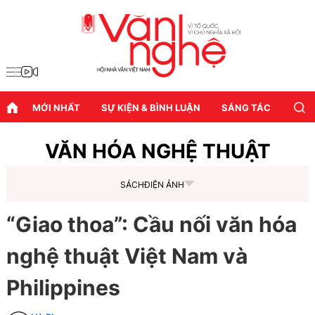
MỚI NHẤT
SỰ KIỆN & BÌNH LUẬN
SÁNG TÁC
DIỄN
VĂN HÓA NGHỆ THUẬT
SÁCH
ĐIỆN ẢNH
“Giao thoa”: Cầu nối văn hóa
nghệ thuật Việt Nam và
Philippines