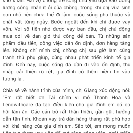
khó khăn. Hai vợ chồng trẻ sống chủ yếu dựa vào đồng
lương công nhân ít ỏi của chồng, trong khi chị vừa sinh
con nhỏ nên chưa thể đi làm, cuộc sống phụ thuộc và
chật vật từng ngày. Bước ngoặt đến khi chị được vay
vốn. Với số tiền nhỏ được vay ban đầu, chị chủ động
mua cói về đan giỏ thủ công để bán. Từ những sản
phẩm đầu tiên, công việc dần ổn định, đơn hàng tăng
lên. Không chỉ mình chị, chồng chị sau giờ làm cũng
tranh thủ phụ giúp, cùng nhau phát triển kinh tế gia
đình. Đến nay, cuộc sống đã dần đi vào ổn định, thu
nhập cải thiện rõ rệt, gia đình có thêm niềm tin vào
tương lai.
Chia sẻ về hành trình của mình, chị Giang xúc động nói:
“Em rất biết ơn Tài chính vi mô Thanh Hóa và
Lendwithcare đã tạo điều kiện cho gia đình em có cơ
hội làm ăn. Các cán bộ rất thân thiện, gần gũi, hướng
dẫn tận tình. Khoản vay trả dần hàng tháng rất phù hợp
với khả năng của gia đình em. Sắp tới, em mong muốn