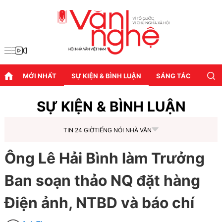
MỚI NHẤT
SỰ KIỆN & BÌNH LUẬN
SÁNG TÁC
DIỄN
SỰ KIỆN & BÌNH LUẬN
TIN 24 GIỜ
TIẾNG NÓI NHÀ VĂN
Ông Lê Hải Bình làm Trưởng
Ban soạn thảo NQ đặt hàng
Điện ảnh, NTBD và báo chí