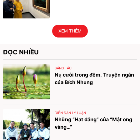
XEM THÊM
ĐỌC NHIỀU
SÁNG TÁC
Nụ cười trong đêm. Truyện ngắn
của Bích Nhung
DIỄN ĐÀN LÝ LUẬN
Những “Hạt đắng” của “Mật ong
vàng…”