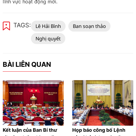
lĩnh vực hoạt động mới.
TAGS:
Lê Hải Bình
Ban soạn thảo
Nghị quyết
BÀI LIÊN QUAN
Kết luận của Ban Bí thư
Họp báo công bố Lệnh