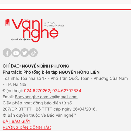
CHỈ ĐẠO:
NGUYỄN BÌNH PHƯƠNG
Phụ trách: Phó tổng biên tập
NGUYỄN HỒNG LIÊN
Toà nhà: Tòa nhà số 17 - Phố Trần Quốc Toản - Phường Cửa Nam
- TP. Hà Nội
Điện thoại:
024.6270262; 024.62702634
Email:
Baovannghe.com.vn@gmail.com
Giấy phép hoạt động báo điện tử số
207/GP-BTTTT - Bộ TTTT cấp ngày 26/04/2016.
© Bản quyền thuộc về Báo Văn nghệ™
ĐẶT BÁO GIẤY
HƯỚNG DẪN CÔNG TÁC