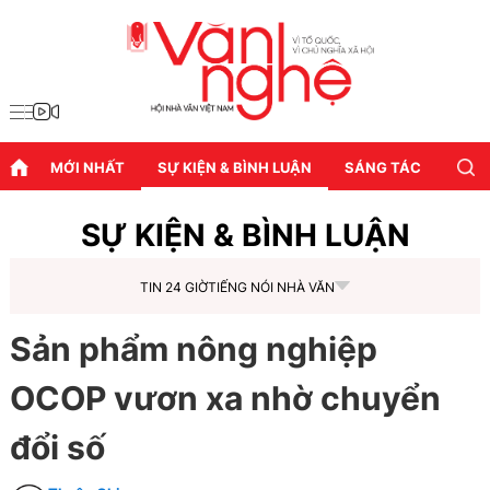
MỚI NHẤT
SỰ KIỆN & BÌNH LUẬN
SÁNG TÁC
DIỄN
SỰ KIỆN & BÌNH LUẬN
TIN 24 GIỜ
TIẾNG NÓI NHÀ VĂN
Sản phẩm nông nghiệp
OCOP vươn xa nhờ chuyển
đổi số