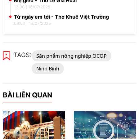
Mẹ gieo - Thơ Lê Gia Hoài
13:00
|
16/07/2025
Từ ngày em tới - Thơ Khuê Việt Trường
09:00
|
16/07/2025
TAGS:
Sản phẩm nông nghiệp OCOP
Ninh Bình
BÀI LIÊN QUAN