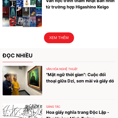
Văn học trinh thám Nhật Bản nhìn
từ trường hợp Higashino Keigo
XEM THÊM
ĐỌC NHIỀU
VĂN HÓA NGHỆ THUẬT
"Mật ngữ thời gian": Cuộc đối
thoại giữa Dzi, sơn mài và giấy dó
SÁNG TÁC
Hoa giấy nghĩa trang Độc Lập -