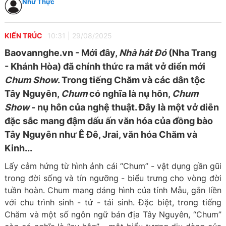
Như Thực
KIẾN TRÚC
10:31
|
29/08/2025
Baovannghe.vn - Mới đây,
Nhà hát Đó
(Nha Trang
- Khánh Hòa) đã chính thức ra mắt vở diển mới
Chum Show
. Trong tiếng Chăm và các dân tộc
Tây Nguyên,
Chum
có nghĩa là nụ hôn,
Chum
Show
- nụ hôn của nghệ thuật. Đây là một vở diễn
đặc sắc mang đậm dấu ấn văn hóa của đồng bào
Tây Nguyên như Ê Đê, Jrai, văn hóa Chăm và
Kinh...
Lấy cảm hứng từ hình ảnh cái “Chum” - vật dụng gần gũi
trong đời sống và tín ngưỡng - biểu trưng cho vòng đời
tuần hoàn. Chum mang dáng hình của tính Mẫu, gắn liền
với chu trình sinh - tử - tái sinh. Đặc biệt, trong tiếng
Chăm và một số ngôn ngữ bản địa Tây Nguyên, “Chum”