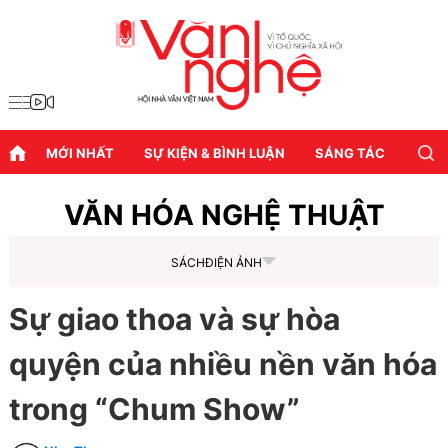
MỚI NHẤT
SỰ KIỆN & BÌNH LUẬN
SÁNG TÁC
DIỄN
VĂN HÓA NGHỆ THUẬT
SÁCH
ĐIỆN ẢNH
Sự giao thoa và sự hòa
quyện của nhiều nền văn hóa
trong “Chum Show”