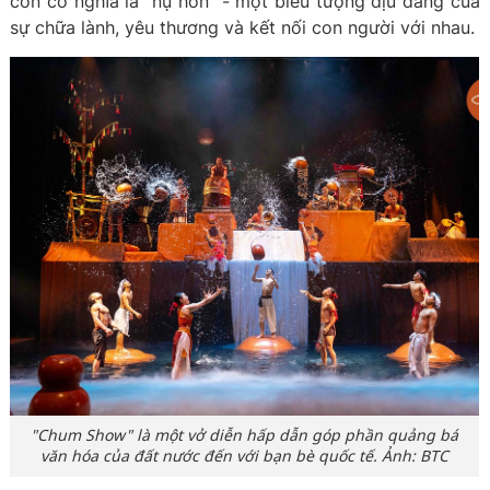
còn có nghĩa là “nụ hôn” - một biểu tượng dịu dàng của
sự chữa lành, yêu thương và kết nối con người với nhau.
"Chum Show" là một vở diễn hấp dẫn góp phần quảng bá
văn hóa của đất nước đến với bạn bè quốc tế. Ảnh: BTC