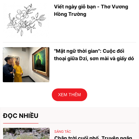
Viết ngày giỗ bạn - Thơ Vương
Hồng Trường
"Mật ngữ thời gian": Cuộc đối
thoại giữa Dzi, sơn mài và giấy dó
XEM THÊM
ĐỌC NHIỀU
SÁNG TÁC
Chân trời cuối phố. Truyện ngắn