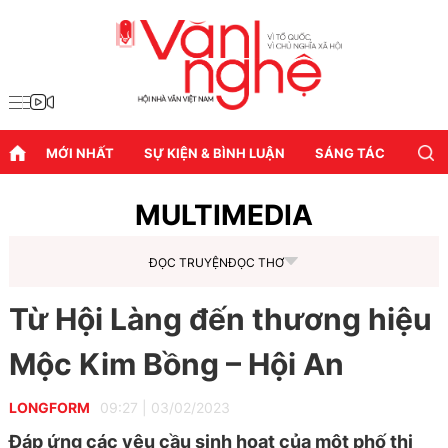
MỚI NHẤT
SỰ KIỆN & BÌNH LUẬN
SÁNG TÁC
DIỄN
MULTIMEDIA
ĐỌC TRUYỆN
ĐỌC THƠ
Từ Hội Làng đến thương hiệu
Mộc Kim Bồng – Hội An
LONGFORM
09:27
|
03/02/2023
Đáp ứng các yêu cầu sinh hoạt của một phố thị