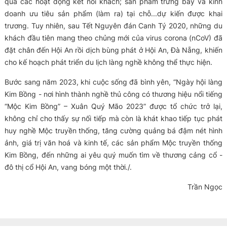
qua các hoạt động kết nối khách; sản phẩm trưng bày và kinh
doanh ưu tiêu sản phẩm (làm ra) tại chỗ...dự kiến được khai
trương. Tuy nhiên, sau Tết Nguyên đán Canh Tý 2020, những du
khách đầu tiên mang theo chủng mới của virus corona (nCoV) đã
đặt chân đến Hội An rồi dịch bùng phát ở Hội An, Đà Nẵng, khiến
cho kế hoạch phát triển du lịch làng nghề không thể thực hiện.
Bước sang năm 2023, khi cuộc sống đã bình yên,
“Ngày hội làng
Kim Bồng - nơi hình thành nghề thủ công có thương hiệu nổi tiếng
“Mộc Kim Bồng” – Xuân Quý Mão 2023” được tổ chức trở lại,
không chỉ cho thấy sự
nối tiếp mà còn là khát khao tiếp tục phát
huy nghề Mộc truyền thống, tăng cường quảng bá đậm nét hình
ảnh, giá trị văn hoá và kinh tế, các sản phẩm Mộc truyền thống
Kim Bồng, đến những ai yêu quý muốn tìm về thương cảng cổ -
đô thị cổ Hội An, vang bóng một thời./.
Trần Ngọc