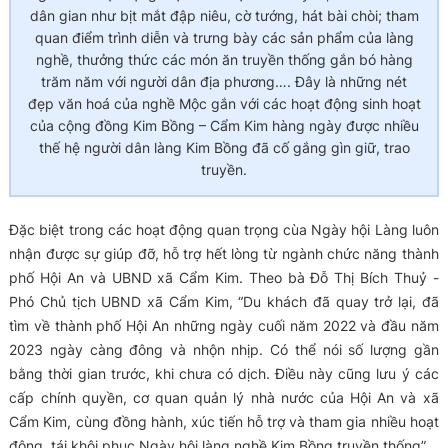
dân gian như bịt mắt đập niêu, cờ tướng, hát bài chòi; tham
quan điểm trình diễn và trưng bày các sản phẩm của làng
nghề, thưởng thức các món ăn truyền thống gắn bó hàng
trăm năm với người dân địa phương…. Đây là những nét
đẹp văn hoá của nghề Mộc gắn với các hoạt động sinh hoạt
của cộng đồng Kim Bồng – Cẩm Kim hàng ngày được nhiều
thế hệ người dân làng Kim Bồng đã cố gắng gìn giữ, trao
truyền.
Đặc biệt trong các hoạt động quan trọng cùa Ngày hội Làng luôn
nhận được sự giúp đỡ, hỗ trợ hết lòng từ ngành chức năng thành
phố Hội An và UBND xã Cẩm Kim. Theo bà Đỗ Thị Bích Thuỷ -
Phó Chủ tịch UBND xã Cẩm Kim,
“Du khách đã quay trở lại, đã
tìm về thành phố Hội An những ngày cuối năm 2022 và đầu năm
2023 ngày càng đông và nhộn nhịp. Có thể nói số lượng gần
bằng thời gian trước, khi chưa có dịch. Điều này cũng lưu ý các
cấp chính quyền, cơ quan quản lý nhà nước của Hội An và xã
Cẩm Kim, cùng đồng hành, xúc tiến hỗ trợ và tham gia nhiều hoạt
động, tái khôi phục Ngày hội làng nghề Kim Bồng truyền thống”.