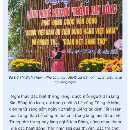
Bà Đỗ Thị Bích Thuỷ - Phó Chủ tịch UBND xã Cẩm Kim phát biểu tại lễ
hội làng nghề
Nghi thức đặc biệt thiêng liêng, được mỗi người dân làng
Kim Bồng tôn kính, coi trọng nhất là Lễ cúng Tổ nghề Mộc,
diễn ra từ sáng sớm ngày 12 tháng Giêng tại đình Tiền Hiền
của Làng. Sau Lễ cúng tổ, bà con trong làng mới tề tựu về
Trung tâm trưng bày làng nghề Kim Bồng, cùng nhau tham
gia các hoạt động “hội” như: Hội đua thuyền, các trò chơi