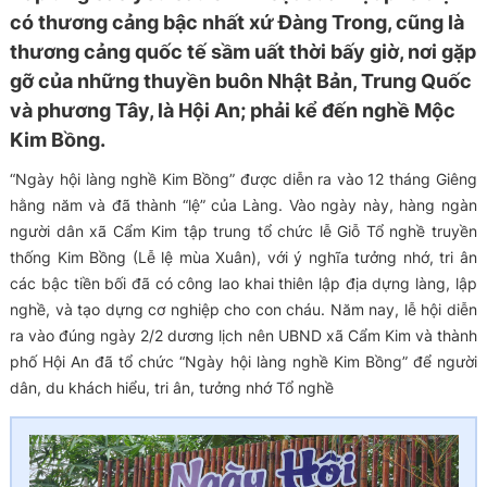
có thương cảng bậc nhất xứ Đàng Trong, cũng là
thương cảng quốc tế sầm uất thời bấy giờ, nơi gặp
gỡ của những thuyền buôn Nhật Bản, Trung Quốc
và phương Tây, là Hội An; phải kể đến nghề Mộc
Kim Bồng.
“Ngày hội làng nghề Kim Bồng” được diễn ra vào 12 tháng Giêng
hằng năm và đã thành “lệ” của Làng. Vào ngày này, hàng ngàn
người dân xã Cẩm Kim tập trung tổ chức lễ Giỗ Tổ nghề truyền
thống Kim Bồng (Lễ lệ mùa Xuân), với ý nghĩa tưởng nhớ, tri ân
các bậc tiền bối đã có công lao khai thiên lập địa dựng làng, lập
nghề, và tạo dựng cơ nghiệp cho con cháu. Năm nay, lễ hội diễn
ra vào đúng ngày 2/2 dương lịch nên UBND xã Cẩm Kim và thành
phố Hội An đã tổ chức “Ngày hội làng nghề Kim Bồng” để người
dân, du khách hiểu, tri ân, tưởng nhớ Tổ nghề