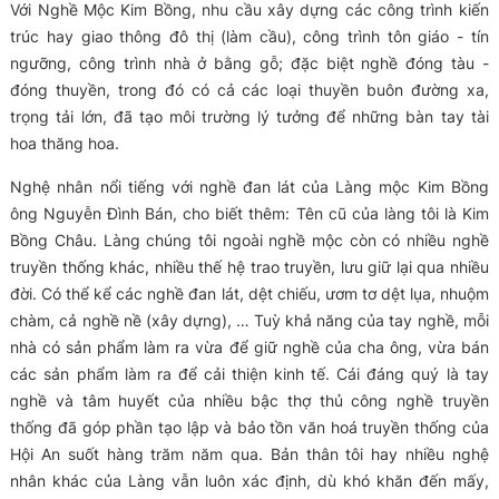
Với Nghề Mộc Kim Bồng, nhu cầu xây dựng các công trình kiến
trúc hay giao thông đô thị (làm cầu), công trình tôn giáo - tín
ngưỡng, công trình nhà ở bằng gỗ; đặc biệt nghề đóng tàu -
đóng thuyền, trong đó có cả các loại thuyền buôn đường xa,
trọng tải lớn, đã tạo môi trường lý tưởng để những bàn tay tài
hoa thăng hoa.
Nghệ nhân nổi tiếng với nghề đan lát của Làng mộc Kim Bồng
ông Nguyễn Đình Bán, cho biết thêm: Tên cũ của làng tôi là Kim
Bồng Châu. Làng chúng tôi ngoài nghề mộc còn có nhiều nghề
truyền thống khác, nhiều thế hệ trao truyền, lưu giữ lại qua nhiều
đời. Có thể kể các nghề đan lát, dệt chiếu, ươm tơ dệt lụa, nhuộm
chàm, cả nghề nề (xây dựng), … Tuỳ khả năng của tay nghề, mỗi
nhà có sản phẩm làm ra vừa để giữ nghề của cha ông, vừa bán
các sản phẩm làm ra để cải thiện kinh tế. Cái đáng quý là tay
nghề và tâm huyết của nhiều bậc thợ thủ công nghề truyền
thống đã góp phần tạo lập và bảo tồn văn hoá truyền thống của
Hội An suốt hàng trăm năm qua.
Bản thân tôi hay nhiều nghệ
nhân khác của Làng vẫn luôn xác định, dù khó khăn đến mấy,