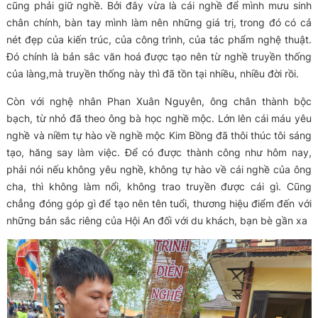
cũng phải giữ nghề. Bởi đây vừa là cái nghề để mình mưu sinh
chân chính, bàn tay mình làm nên những giá trị, trong đó có cả
nét đẹp của kiến trúc, của công trình, của tác phẩm nghệ thuật.
Đó chính là bản sắc văn hoá được tạo nên từ nghề truyền thống
của làng,mà truyền thống này thì đã tồn tại nhiều, nhiều đời rồi.
Còn với nghệ nhân Phan Xuân Nguyên, ông chân thành bộc
bạch, từ nhỏ đã theo ông bà học nghề mộc. Lớn lên cái máu yêu
nghề và niềm tự hào về nghề mộc Kim Bồng đã thôi thúc tôi sáng
tạo, hăng say làm việc. Để có được thành công như hôm nay,
phải nói nếu không yêu nghề, không tự hào về cái nghề của ông
cha, thì không làm nổi, không trao truyền được cái gì. Cũng
chẳng đóng góp gì để tạo nên tên tuổi, thương hiệu điểm đến với
những bản sắc riêng của Hội An đối với du khách, bạn bè gần xa