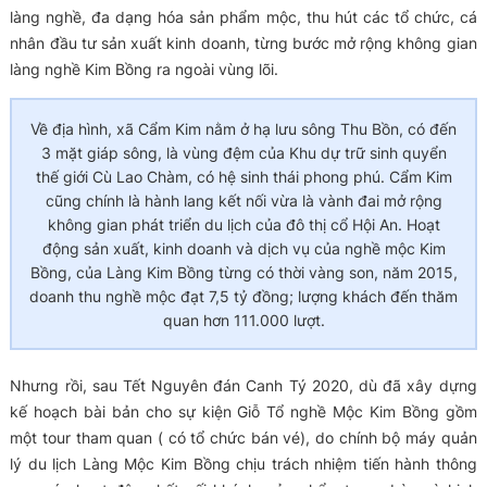
làng nghề, đa dạng hóa sản phẩm mộc, thu hút các tổ chức, cá
nhân đầu tư sản xuất kinh doanh, từng bước mở rộng không gian
làng nghề Kim Bồng ra ngoài vùng lõi.
Về địa hình, xã Cẩm Kim nằm ở hạ lưu sông Thu Bồn, có đến
3 mặt giáp sông, là vùng đệm của Khu dự trữ sinh quyển
thế giới Cù Lao Chàm, có hệ sinh thái phong phú. Cẩm Kim
cũng chính là hành lang kết nối vừa là vành đai mở rộng
không gian phát triển du lịch của đô thị cổ Hội An. Hoạt
động sản xuất, kinh doanh và dịch vụ của nghề mộc Kim
Bồng, của Làng Kim Bồng từng có thời vàng son, năm 2015,
doanh thu nghề mộc đạt 7,5 tỷ đồng; lượng khách đến thăm
quan hơn 111.000 lượt.
Nhưng rồi, sau Tết Nguyên đán Canh Tý 2020, dù đã xây dựng
kế hoạch bài bản cho sự kiện Giỗ Tổ nghề Mộc Kim Bồng gồm
một tour tham quan ( có tổ chức bán vé), do chính bộ máy quản
lý du lịch Làng Mộc Kim Bồng chịu trách nhiệm tiến hành thông