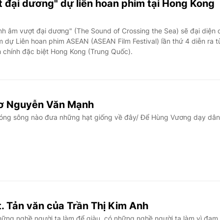
 đại dương" dự liên hoan phim tại Hong Kong
h âm vượt đại dương" (The Sound of Crossing the Sea) sẽ đại diện 
 dự Liên hoan phim ASEAN (ASEAN Film Festival) lần thứ 4 diễn ra t
h chính đặc biệt Hong Kong (Trung Quốc).
hơ Nguyễn Văn Mạnh
óng sông nào đưa những hạt giống về đây/ Để Hùng Vương dạy dân
t. Tản văn của Trần Thị Kim Anh
ững nghề người ta làm để giàu, có những nghề người ta làm vì đam