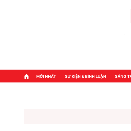
MỚI NHẤT
SỰ KIỆN & BÌNH LUẬN
SÁNG T