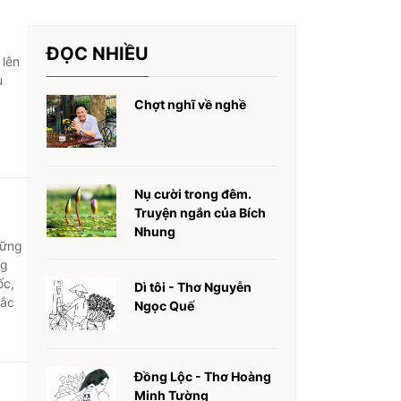
ĐỌC NHIỀU
 lên
u
Chợt nghĩ về nghề
Nụ cười trong đêm.
Truyện ngắn của Bích
Nhung
hững
ng
ốc,
Dì tôi - Thơ Nguyễn
sắc
Ngọc Quế
Đồng Lộc - Thơ Hoàng
Minh Tường