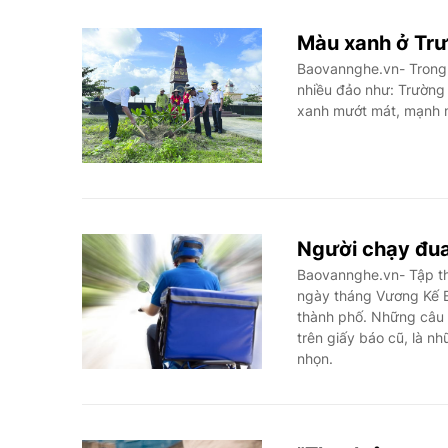
Màu xanh ở Trư
Baovannghe.vn- Trong l
nhiều đảo như: Trường
xanh mướt mát, mạnh m
Người chạy đua 
Baovannghe.vn- Tập thơ
ngày tháng Vương Kế B
thành phố. Những câu t
trên giấy báo cũ, là n
nhọn.