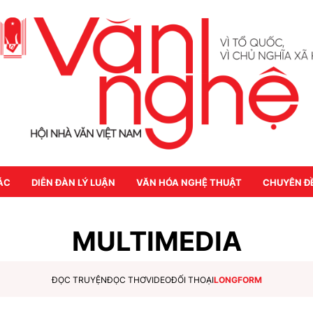
ÁC
DIỄN ĐÀN LÝ LUẬN
VĂN HÓA NGHỆ THUẬT
CHUYÊN Đ
MULTIMEDIA
ĐỌC TRUYỆN
ĐỌC THƠ
VIDEO
ĐỐI THOẠI
LONGFORM