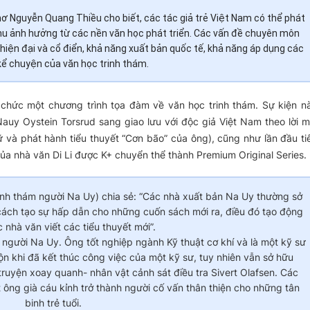
hơ Nguyễn Quang Thiều cho biết, các tác giả trẻ Việt Nam có thể phát
 thu ảnh hưởng từ các nền văn học phát triển. Các vấn đề chuyên môn
hiện đại và cổ điển, khả năng xuất bản quốc tế, khả năng áp dụng các
kể chuyện của văn học trinh thám.
 chức một chương trình tọa đàm về văn học trinh thám. Sự kiện n
auy Oystein Torsrud sang giao lưu với độc giả Việt Nam theo lời m
ữ và phát hành tiểu thuyết “Cơn bão” của ông), cũng như lần đầu ti
của nhà văn Di Li được K+ chuyển thể thành Premium Original Series.
rinh thám người Na Uy) chia sẻ: “Các nhà xuất bản Na Uy thường sở
cách tạo sự hấp dẫn cho những cuốn sách mới ra, điều đó tạo động
 nhà văn viết các tiểu thuyết mới”.
ám người Na Uy. Ông tốt nghiệp ngành Kỹ thuật cơ khí và là một kỹ sư
n khi đã kết thúc công việc của một kỹ sư, tuy nhiên vẫn sở hữu
truyện xoay quanh- nhân vật cảnh sát điều tra Sivert Olafsen. Các
 ông già cáu kỉnh trở thành người cố vấn thân thiện cho những tân
binh trẻ tuổi.