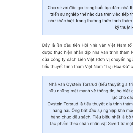
Chia sẻ với độc giả trong buổi tọa đàm nhà t
triển sự nghiệp thế nào dựa trên việc tiếp
như khác biệt trong thưởng thức trinh thám 
kỹ thuật 
Đây là lần đầu tiên Hội Nhà văn Việt Nam tổ
được thực hiện nhân dịp nhà văn trinh thám N
của công ty sách Liên Việt (đơn vị chuyển ng
tiểu thuyết trinh thám Việt Nam “Trại Hoa Đỏ” 
Nhà văn Oystein Torsrud (tiểu thuyết gia t
hữu những mặt mạnh về thông tin, họ biết 
lực cho các
Oystein Torsrud là tiểu thuyết gia trinh th
hàng hải. Ông bắt đầu sự nghiệp khá muộ
hàng chục đầu sách. Tiêu biểu nhất là bộ 
tác phẩm theo chân nhân vật Sivert từ một