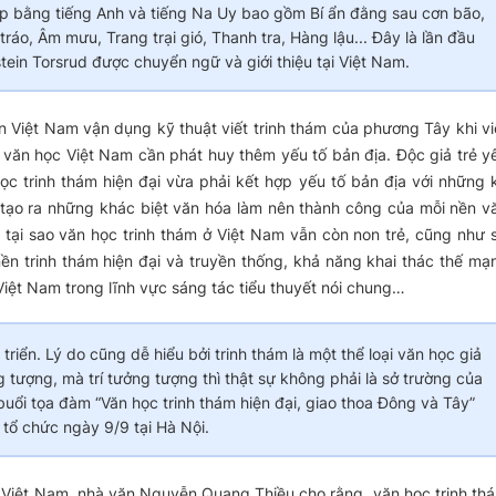
ếp bằng tiếng Anh và tiếng Na Uy bao gồm Bí ẩn đằng sau cơn bão,
tráo, Âm mưu, Trang trại gió, Thanh tra, Hàng lậu... Đây là lần đầu
tein Torsrud được chuyển ngữ và giới thiệu tại Việt Nam.
n Việt Nam vận dụng kỹ thuật viết trinh thám của phương Tây khi vi
, văn học Việt Nam cần phát huy thêm yếu tố bản địa. Độc giả trẻ y
c trinh thám hiện đại vừa phải kết hợp yếu tố bản địa với những 
 tạo ra những khác biệt văn hóa làm nên thành công của mỗi nền v
i tại sao văn học trinh thám ở Việt Nam vẫn còn non trẻ, cũng như 
ền trinh thám hiện đại và truyền thống, khả năng khai thác thế mạ
iệt Nam trong lĩnh vực sáng tác tiểu thuyết nói chung…
riển. Lý do cũng dễ hiểu bởi trinh thám là một thể loại văn học giả
tượng, mà trí tưởng tượng thì thật sự không phải là sở trường của
 buổi tọa đàm “Văn học trinh thám hiện đại, giao thoa Đông và Tây”
tổ chức ngày 9/9 tại Hà Nội.
ại Việt Nam, nhà văn Nguyễn Quang Thiều cho rằng, văn học trinh th