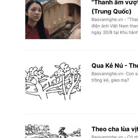
"Thanh âm vượt
(Trung Quốc)
Baovannghe.vn - "Than
điện ảnh Việt Nam tham
ngày 20/8 tại Khu hàn
Qua Kẻ Nú - T
Baovannghe.vn- Con s
trồng kê, gieo mạ?
Theo cha lùa vị
Baovannghe.vn - Có nh