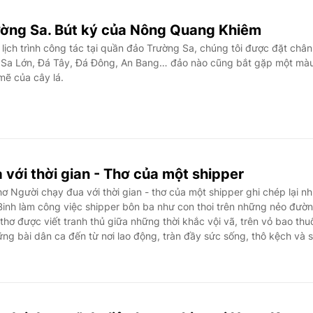
ờng Sa. Bút ký của Nông Quang Khiêm
ịch trình công tác tại quần đảo Trường Sa, chúng tôi được đặt chân
 Sa Lớn, Đá Tây, Đá Đông, An Bang… đảo nào cũng bắt gặp một mà
ẽ của cây lá.
với thời gian - Thơ của một shipper
 Người chạy đua với thời gian - thơ của một shipper ghi chép lại n
inh làm công việc shipper bôn ba như con thoi trên những nẻo đườ
hơ được viết tranh thủ giữa những thời khắc vội vã, trên vỏ bao thu
hững bài dân ca đến từ nơi lao động, tràn đầy sức sống, thô kệch và 