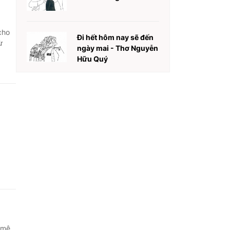
cho
Đi hết hôm nay sẽ đến
ừ
ngày mai - Thơ Nguyễn
Hữu Quý
 mê,