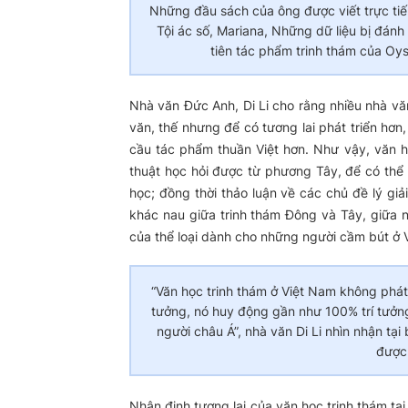
Những đầu sách của ông được viết trực ti
Tội ác số, Mariana, Những dữ liệu bị đánh 
tiên tác phẩm trinh thám của Oys
Nhà văn Đức Anh, Di Li cho rằng nhiều nhà vă
văn, thế nhưng để có tương lai phát triển hơn
cầu tác phẩm thuần Việt hơn. Như vậy, văn họ
thuật học hỏi được từ phương Tây, để có thể
học; đồng thời thảo luận về các chủ đề lý giả
khác nau giữa trinh thám Đông và Tây, giữa n
của thể loại dành cho những người cầm bút ở V
“Văn học trinh thám ở Việt Nam không phát t
tưởng, nó huy động gần như 100% trí tưởng 
người châu Á”, nhà văn Di Li nhìn nhận tại
được 
Nhận định tương lai của văn học trinh thám t