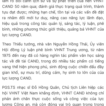
làm rõ bối cảnh lịch sử và sự phát triển của nền VHNT
CAND 50 năm qua; đánh giá thực trạng quá trình, thành
tựu đạt được; những hạn chế, tồn tại và các vấn đề đặt
ra nhằm đổi mới tư duy, nâng cao năng lực lãnh đạo,
hiệu quả trong công tác quản lý, sáng tác, lý luận, phê
bình, những phương thức giới thiệu, quảng bá VHNT của
lực lượng CAND.
Theo Thiếu tướng, nhà văn Nguyễn Hồng Thái, Ủy viên
Hội đồng Lý luận phê bình VHNT Trung ương, từ năm
1975 đến nay đã có hàng nghìn tác phẩm văn học sáng
tác về đề tài CAND, trong đó nhiều tác phẩm có tiếng
vang thể hiện phong phú, sinh động cuộc chiến đấu đầy
gian khổ, sự mưu trí, dũng cảm, hy sinh to lớn của của
lực lượng CAND.
PGS.TS nhạc sĩ Đỗ Hồng Quân, Chủ tịch Liên hiệp các
hội VHNT Việt Nam khẳng định, VHNT CAND không chỉ
phản ánh chân thực cuộc sống và công việc của lực
lượng Công an, mà còn đóng vai trò quan trọng trong