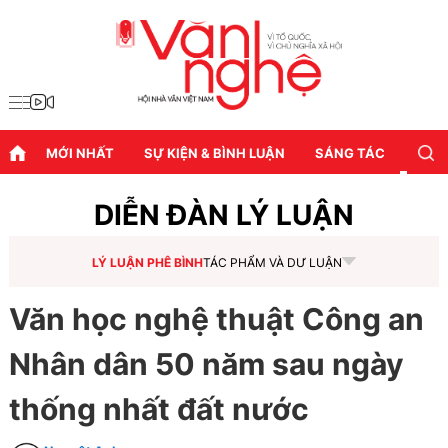
MỚI NHẤT
SỰ KIỆN & BÌNH LUẬN
SÁNG TÁC
DIỄN
DIỄN ĐÀN LÝ LUẬN
LÝ LUẬN PHÊ BÌNH
TÁC PHẨM VÀ DƯ LUẬN
Văn học nghệ thuật Công an
Nhân dân 50 năm sau ngày
thống nhất đất nước