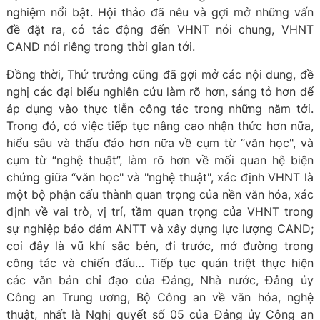
nghiệm nổi bật. Hội thảo đã nêu và gợi mở những vấn
đề đặt ra, có tác động đến VHNT nói chung, VHNT
CAND nói riêng trong thời gian tới.
Đồng thời, Thứ trưởng cũng đã gợi mở các nội dung, đề
nghị các đại biểu nghiên cứu làm rõ hơn, sáng tỏ hơn để
áp dụng vào thực tiễn công tác trong những năm tới.
Trong đó, có việc tiếp tục nâng cao nhận thức hơn nữa,
hiểu sâu và thấu đáo hơn nữa về cụm từ “văn học", và
cụm từ “nghệ thuật”, làm rõ hơn về mối quan hệ biện
chứng giữa “văn học" và "nghệ thuật", xác định VHNT là
một bộ phận cấu thành quan trọng của nền văn hóa, xác
định về vai trò, vị trí, tầm quan trọng của VHNT trong
sự nghiệp bảo đảm ANTT và xây dựng lực lượng CAND;
coi đây là vũ khí sắc bén, đi trước, mở đường trong
công tác và chiến đấu… Tiếp tục quán triệt thực hiện
các văn bản chỉ đạo của Đảng, Nhà nước, Đảng ủy
Công an Trung ương, Bộ Công an về văn hóa, nghệ
thuật, nhất là Nghị quyết số 05 của Đảng ủy Công an