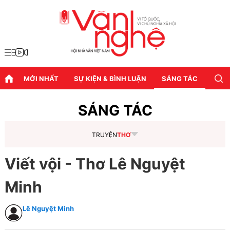
MỚI NHẤT
SỰ KIỆN & BÌNH LUẬN
SÁNG TÁC
DIỄN
SÁNG TÁC
TRUYỆN
THƠ
Viết vội - Thơ Lê Nguyệt
Minh
Lê Nguyệt Minh