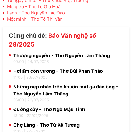
Từ ngày em tới - Thơ Khuê Việt Trường
Mẹ gieo - Thơ Lê Gia Hoài
Lạnh - Thơ Nguyễn Lạc Đạo
Một mình - Thơ Tô Thi Vân
Cùng chủ đề:
Báo Văn nghệ số
28/2025
Thượng nguyên - Thơ Nguyễn Lãm Thắng
09:00
|
24/07/2025
Hơi ấm còn vương - Thơ Bùi Phan Thảo
11:00
|
23/07/2025
Những nếp nhăn trên khuôn mặt gã đàn ông -
Thơ Nguyễn Lãm Thắng
06:00
|
23/07/2025
Đường cày - Thơ Ngô Mậu Tình
13:00
|
22/07/2025
Chợ Làng - Thơ Từ Kế Tường
11:00
|
22/07/2025